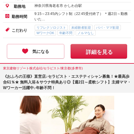
神奈川県海老名市 かしわ台駅
勤務地
9:15～23:45内シフト制（22:45受付終了） ＊週2日～勤務
勤務時間
いた…
リフレクソロジスト
未経験者歓迎
パパ・ママ歓迎
こだわり
WワークOK
年齢不問
ノルマなし
気になる
詳細を見る
東京建物リゾート株式会社/セラピスト/東京都(多摩市)
《おふろの王様》直営店♪セラピスト・エステティシャン募集！★最高歩
合61％★ 無料入浴＆サウナ特典あり◎【週2日～柔軟シフト】主婦ママ・
Wワーカー活躍中♪年齢不問！