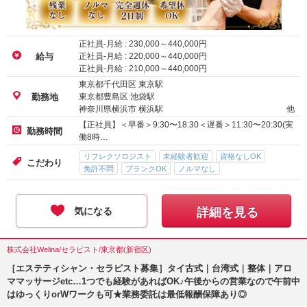
正社員-月給 :
230,000
～
440,000
円
正社員-月給 :
220,000
～
440,000
円
給与
正社員-月給 :
210,000
～
440,000
円
東京都千代田区 東京駅
東京都豊島区 池袋駅
勤務地
神奈川県横浜市 横浜駅
他
【正社員】＜早番＞9:30〜18:30＜遅番＞11:30〜20:30(実
勤務時間
働8時…
リフレクソロジスト
未経験者歓迎
資格なしOK
こだわり
免許不問
ブランクOK
ノルマなし
気になる
詳細を見る
株式会社Welina/セラピスト/東京都(新宿区)
［エステティシャン・セラピスト募集］タイ古式｜台湾式｜整体｜アロ
ママッサージetc…1つでも経験があればOK♪午後からの営業なので午前中
はゆっくりorWワークも可★業務委託は最低報酬保障あり◎