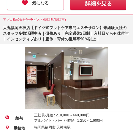
気になる
詳細を見る
アブコ株式会社/セラピスト/福岡県(福岡市)
大丸福岡天神店【ドイツ式フットケア専門エステサロン】未経験入社の
スタッフ多数活躍中★｜研修あり｜完全週休2日制｜入社日から有休付与
｜インセンティブあり｜産休・育休の復帰率90％以上｜
正社員-月給 :
210,000
～
440,000
円
給与
アルバイト・パート-時給 :
1,250
～
1,600
円
福岡県福岡市 天神南駅
勤務地