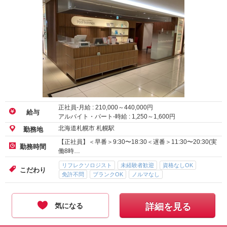
正社員-月給 :
210,000
～
440,000
円
給与
アルバイト・パート-時給 :
1,250
～
1,600
円
北海道札幌市 札幌駅
勤務地
【正社員】＜早番＞9:30〜18:30＜遅番＞11:30〜20:30(実
勤務時間
働8時…
リフレクソロジスト
未経験者歓迎
資格なしOK
こだわり
免許不問
ブランクOK
ノルマなし
気になる
詳細を見る