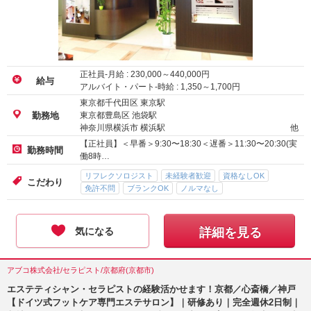
正社員-月給 :
230,000
～
440,000
円
給与
アルバイト・パート-時給 :
1,350
～
1,700
円
東京都千代田区 東京駅
東京都豊島区 池袋駅
勤務地
神奈川県横浜市 横浜駅
他
【正社員】＜早番＞9:30〜18:30＜遅番＞11:30〜20:30(実
勤務時間
働8時…
リフレクソロジスト
未経験者歓迎
資格なしOK
こだわり
免許不問
ブランクOK
ノルマなし
気になる
詳細を見る
アブコ株式会社/セラピスト/京都府(京都市)
エステティシャン・セラピストの経験活かせます！京都／心斎橋／神戸
【ドイツ式フットケア専門エステサロン】｜研修あり｜完全週休2日制｜