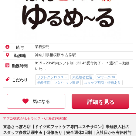
業務委託
給与
神奈川県相模原市 古淵駅
勤務地
9:15～23:45内シフト制（22:45受付終了） ＊週2日～勤務
勤務時間
いた…
リフレクソロジスト
未経験者歓迎
WワークOK
こだわり
年齢不問
パパ・ママ歓迎
スタッフ割引・特典あり
気になる
詳細を見る
アブコ株式会社/セラピスト/北海道(札幌市)
東急さっぽろ店【ドイツ式フットケア専門エステサロン】未経験入社の
スタッフ多数活躍中★｜研修あり｜完全週休2日制｜入社日から有休付与