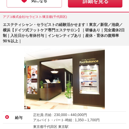
気になる
詳細を見る
アブコ株式会社/セラピスト/東京都(千代田区)
エステティシャン・セラピストの経験活かせます！東京／新宿／池袋／
横浜【ドイツ式フットケア専門エステサロン】｜研修あり｜完全週休2日
制｜入社日から有休付与｜インセンティブあり｜産休・育休の復帰率
90％以上｜
正社員-月給 :
230,000
～
440,000
円
給与
アルバイト・パート-時給 :
1,350
～
1,700
円
東京都千代田区 東京駅