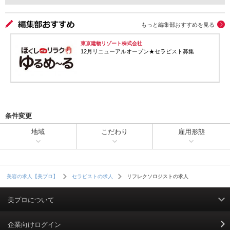
もっと編集部おすすめを見る
東京建物リゾート株式会社
12月リニューアルオープン★セラピスト募集
条件変更
地域
こだわり
雇用形態
リフレクソロジストの求人
美容の求人【美プロ】
セラピストの求人
美プロについて
利用規約
企業向けログイン