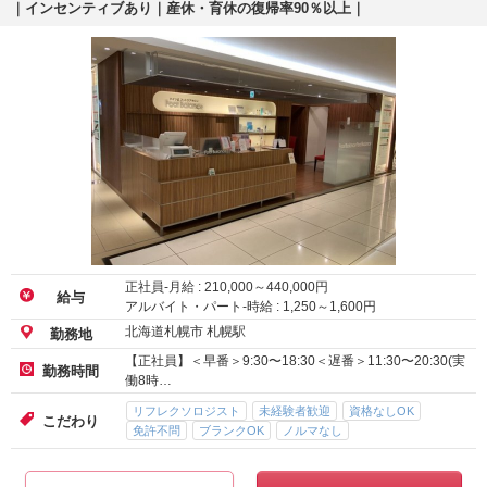
｜インセンティブあり｜産休・育休の復帰率90％以上｜
正社員-月給 :
210,000
～
440,000
円
給与
アルバイト・パート-時給 :
1,250
～
1,600
円
北海道札幌市 札幌駅
勤務地
【正社員】＜早番＞9:30〜18:30＜遅番＞11:30〜20:30(実
勤務時間
働8時…
リフレクソロジスト
未経験者歓迎
資格なしOK
こだわり
免許不問
ブランクOK
ノルマなし