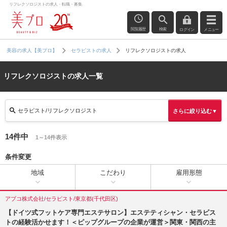
リフレクソロジストの求人・転職・募集
閲覧履歴
検索
ログイン
メニュー
リフレクソロジストの求人
美容の求人【美プロ】
セラピストの求人
リフレクソロジストの求人一覧
セラピスト/リフレクソロジスト
さらに絞り込む▼
14件中
1～14件表示
条件変更
地域
こだわり
雇用形態
アブコ株式会社/セラピスト/東京都(千代田区)
【ドイツ式フットケア専門エステサロン】エステティシャン・セラピス
トの経験活かせます！＜ピップグループの企業が運営＞関東・関西の主