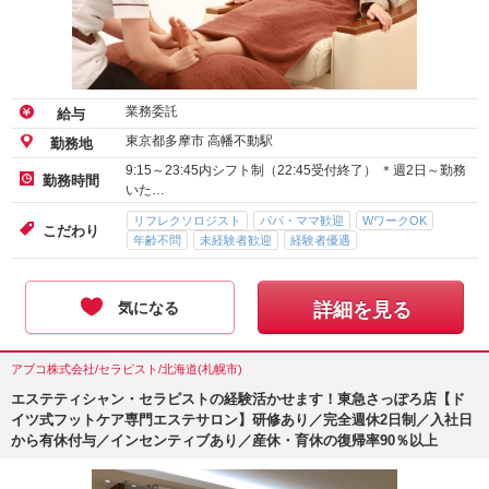
業務委託
給与
東京都多摩市 高幡不動駅
勤務地
9:15～23:45内シフト制（22:45受付終了） ＊週2日～勤務
勤務時間
いた…
リフレクソロジスト
パパ・ママ歓迎
WワークOK
こだわり
年齢不問
未経験者歓迎
経験者優遇
気になる
詳細を見る
アブコ株式会社/セラピスト/北海道(札幌市)
エステティシャン・セラピストの経験活かせます！東急さっぽろ店【ド
イツ式フットケア専門エステサロン】研修あり／完全週休2日制／入社日
から有休付与／インセンティブあり／産休・育休の復帰率90％以上