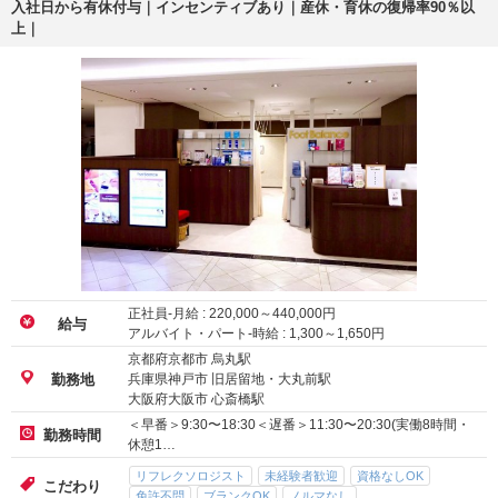
入社日から有休付与｜インセンティブあり｜産休・育休の復帰率90％以
上｜
正社員-月給 :
220,000
～
440,000
円
給与
アルバイト・パート-時給 :
1,300
～
1,650
円
京都府京都市 烏丸駅
兵庫県神戸市 旧居留地・大丸前駅
勤務地
大阪府大阪市 心斎橋駅
＜早番＞9:30〜18:30＜遅番＞11:30〜20:30(実働8時間・
勤務時間
休憩1…
リフレクソロジスト
未経験者歓迎
資格なしOK
こだわり
免許不問
ブランクOK
ノルマなし