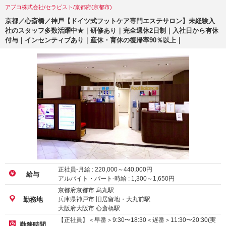
アブコ株式会社/セラピスト/京都府(京都市)
京都／心斎橋／神戸【ドイツ式フットケア専門エステサロン】未経験入
社のスタッフ多数活躍中★｜研修あり｜完全週休2日制｜入社日から有休
付与｜インセンティブあり｜産休・育休の復帰率90％以上｜
正社員-月給 :
220,000
～
440,000
円
給与
アルバイト・パート-時給 :
1,300
～
1,650
円
京都府京都市 烏丸駅
兵庫県神戸市 旧居留地・大丸前駅
勤務地
大阪府大阪市 心斎橋駅
【正社員】＜早番＞9:30〜18:30＜遅番＞11:30〜20:30(実
勤務時間