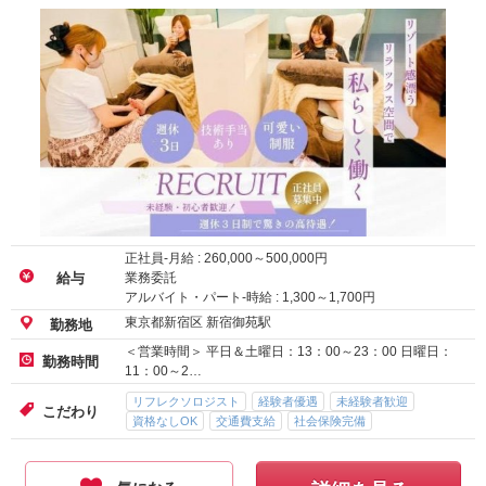
正社員-月給 :
260,000
～
500,000
円
業務委託
給与
アルバイト・パート-時給 :
1,300
～
1,700
円
東京都新宿区 新宿御苑駅
勤務地
＜営業時間＞ 平日＆土曜日：13：00～23：00 日曜日：
勤務時間
11：00～2…
リフレクソロジスト
経験者優遇
未経験者歓迎
こだわり
資格なしOK
交通費支給
社会保険完備