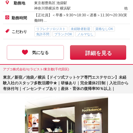
東京都豊島区 池袋駅
勤務地
神奈川県横浜市 横浜駅
他
【正社員】＜早番＞9:30〜18:30＜遅番＞11:30〜20:30(実
勤務時間
働8時…
リフレクソロジスト
未経験者歓迎
資格なしOK
こだわり
免許不問
ブランクOK
ノルマなし
気になる
詳細を見る
アブコ株式会社/セラピスト/東京都(千代田区)
東京／新宿／池袋／横浜【ドイツ式フットケア専門エステサロン】未経
験入社のスタッフ多数活躍中★｜研修あり｜完全週休2日制｜入社日から
有休付与｜インセンティブあり｜産休・育休の復帰率90％以上｜