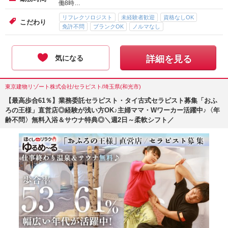
働8時…
リフレクソロジスト
未経験者歓迎
資格なしOK
こだわり
免許不問
ブランクOK
ノルマなし
気になる
詳細を見る
東京建物リゾート株式会社/セラピスト/埼玉県(和光市)
【最高歩合61％】業務委託セラピスト・タイ古式セラピスト募集「おふ
ろの王様」直営店◎経験が浅い方OK♪主婦ママ・Wワーカー活躍中♪〈年
齢不問〉無料入浴＆サウナ特典◎＼週2日～柔軟シフト／