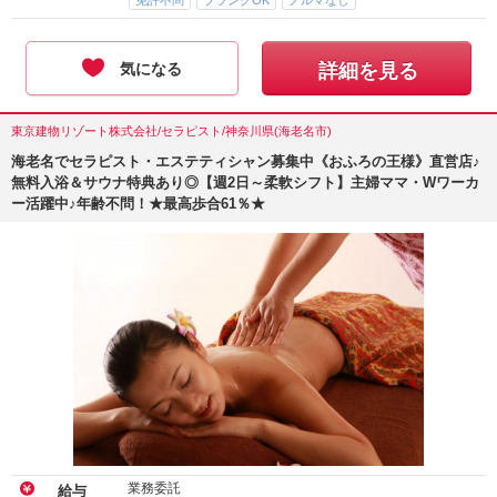
免許不問
ブランクOK
ノルマなし
気になる
詳細を見る
東京建物リゾート株式会社/セラピスト/神奈川県(海老名市)
海老名でセラピスト・エステティシャン募集中《おふろの王様》直営店♪
無料入浴＆サウナ特典あり◎【週2日～柔軟シフト】主婦ママ・Wワーカ
ー活躍中♪年齢不問！★最高歩合61％★
業務委託
給与