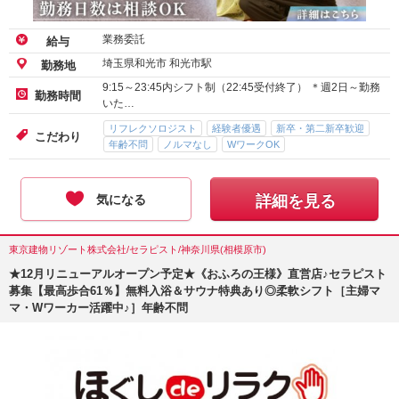
業務委託
給与
埼玉県和光市 和光市駅
勤務地
9:15～23:45内シフト制（22:45受付終了） ＊週2日～勤務
勤務時間
いた…
リフレクソロジスト
経験者優遇
新卒・第二新卒歓迎
こだわり
年齢不問
ノルマなし
WワークOK
気になる
詳細を見る
東京建物リゾート株式会社/セラピスト/神奈川県(相模原市)
★12月リニューアルオープン予定★《おふろの王様》直営店♪セラピスト
募集【最高歩合61％】無料入浴＆サウナ特典あり◎柔軟シフト［主婦マ
マ・Wワーカー活躍中♪］年齢不問