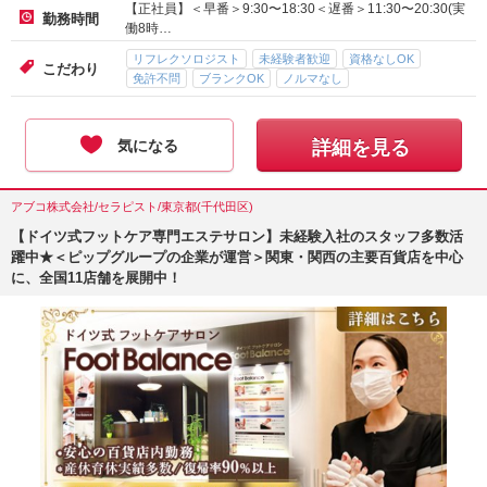
【正社員】＜早番＞9:30〜18:30＜遅番＞11:30〜20:30(実
勤務時間
働8時…
リフレクソロジスト
未経験者歓迎
資格なしOK
こだわり
免許不問
ブランクOK
ノルマなし
気になる
詳細を見る
アブコ株式会社/セラピスト/東京都(千代田区)
【ドイツ式フットケア専門エステサロン】未経験入社のスタッフ多数活
躍中★＜ピップグループの企業が運営＞関東・関西の主要百貨店を中心
に、全国11店舗を展開中！