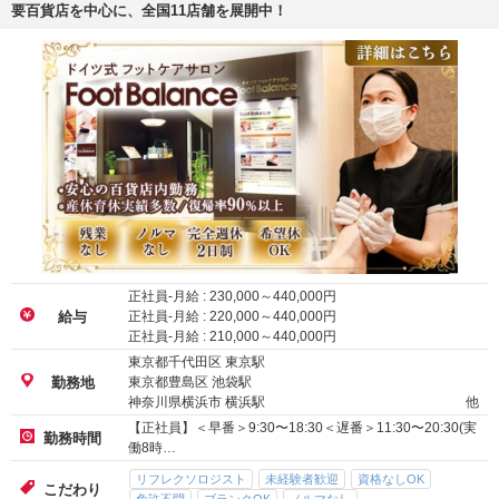
要百貨店を中心に、全国11店舗を展開中！
正社員-月給 :
230,000
～
440,000
円
正社員-月給 :
220,000
～
440,000
円
給与
正社員-月給 :
210,000
～
440,000
円
東京都千代田区 東京駅
東京都豊島区 池袋駅
勤務地
神奈川県横浜市 横浜駅
他
【正社員】＜早番＞9:30〜18:30＜遅番＞11:30〜20:30(実
勤務時間
働8時…
リフレクソロジスト
未経験者歓迎
資格なしOK
こだわり