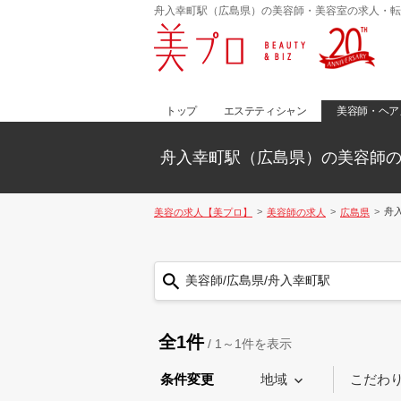
舟入幸町駅（広島県）の美容師・美容室の求人・転
トップ
エステティシャン
美容師・ヘア
舟入幸町駅（広島県）の美容師
舟
美容の求人【美プロ】
美容師の求人
広島県
美容師/広島県/舟入幸町駅
全1件
/
1～1
件を表示
条件変更
地域
こだわ