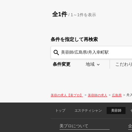
全1件
/
1～1
件を表示
条件を指定して再検索
美容師/広島県/舟入幸町駅
条件変更
地域
こだわ
舟
美容の求人【美プロ】
美容師の求人
広島県
トップ
エステティシャン
美容師
美プロについて