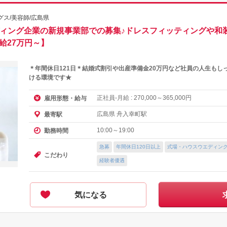
ス/美容師/広島県
ディング企業の新規事業部での募集♪ドレスフィッティングや和
給27万円～】
＊年間休日121日＊結婚式割引や出産準備金20万円など社員の人生もし
ける環境です★
正社員-月給 :
～
円
雇用形態・給与
270,000
365,000
広島県 舟入幸町駅
最寄駅
10:00～19:00
勤務時間
急募
年間休日120日以上
式場・ハウスウエディン
こだわり
経験者優遇
気になる