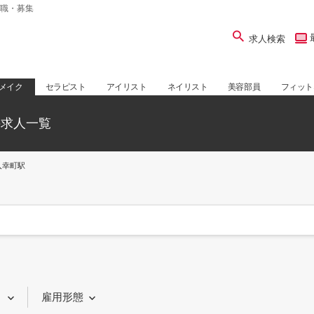
職・募集
求人検索
メイク
セラピスト
アイリスト
ネイリスト
美容部員
フィット
の求人一覧
入幸町駅
り
雇用形態