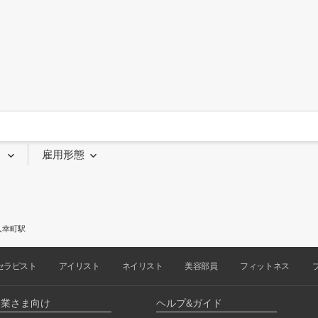
り
雇用形態
入幸町駅
セラピスト
アイリスト
ネイリスト
美容部員
フィットネス
企業さま向け
ヘルプ&ガイド