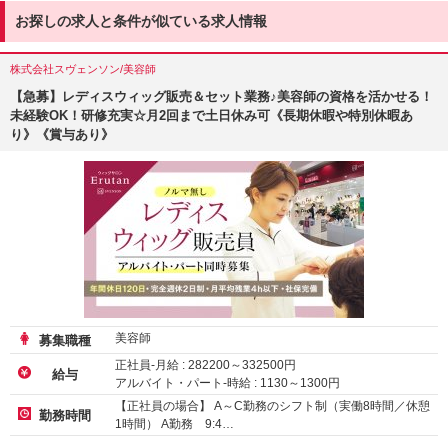
お探しの求人と条件が似ている求人情報
株式会社スヴェンソン/美容師
【急募】レディスウィッグ販売＆セット業務♪美容師の資格を活かせる！
未経験OK！研修充実☆月2回まで土日休み可《長期休暇や特別休暇あ
り》《賞与あり》
美容師
募集職種
正社員-月給 :
282200
～
332500
円
給与
アルバイト・パート-時給 :
1130
～
1300
円
【正社員の場合】 A～C勤務のシフト制（実働8時間／休憩
勤務時間
1時間） A勤務 9:4…