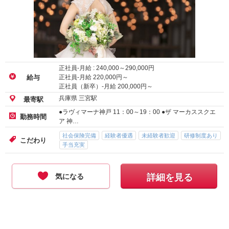
正社員-月給 :
240,000
～
290,000
円
正社員-月給
220,000
円～
給与
正社員（新卒）-月給
200,000
円～
兵庫県 三宮駅
最寄駅
●ラヴィマーナ神戸 11：00～19：00 ●ザ マーカススクエ
勤務時間
ア 神…
社会保険完備
経験者優遇
未経験者歓迎
研修制度あり
こだわり
手当充実
気になる
詳細を見る