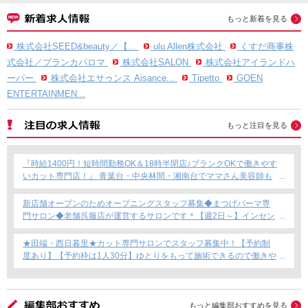
もっと新着を見る
株式会社SEED&beauty／【...
ulu Allen株式会社
くすだ商事株
式会社／ブランカパロマ
株式会社SALON
株式会社アイランドハ
ーバー
株式会社エサゥンス Aisance...
Tipetto
GOEN
ENTERTAINMEN...
もっと注目を見る
『時給1400円！短時間勤務OK＆18時半閉店♪ブランクOKで働きやす
いカット専門店！』 青葉台・中央林間・湘南台でママさん美容師も
安心のサロン募集！
新店舗オープンのためオープニングスタッフ募集◆まつげパーマ専
門サロン◆老舗呉服店が運営するサロンです＊【週2日～】インセン
ティブあり◎
★田端・西日暮里★カット専門サロンでスタッフ募集中！【予約制
度あり】【予約枠は1人30分】ゆとりをもって施術できるので働きや
すい！これからカット専門店で働きたい方にもおすすめ◎
もっと編集部おすすめを見る