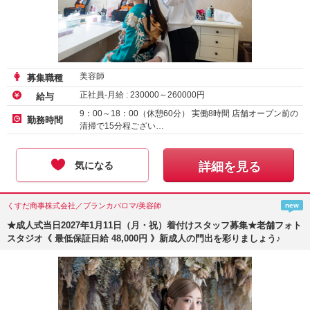
美容師
募集職種
正社員-月給 :
230000
～
260000
円
給与
9：00～18：00（休憩60分） 実働8時間 店舗オープン前の
勤務時間
清掃で15分程ござい…
気になる
詳細を見る
くすだ商事株式会社／ブランカパロマ/美容師
new
★成人式当日2027年1月11日（月・祝）着付けスタッフ募集★老舗フォト
スタジオ《 最低保証日給 48,000円 》新成人の門出を彩りましょう♪