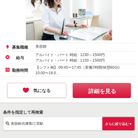
美容師
募集職種
アルバイト・パート-時給 :
1230
～
1500
円
給与
アルバイト・パート-時給 :
1150
～
1500
円
アルバイト・パート-時給 :
1180
～
1500
円
【シフト例】 09:45〜17:45（実働7時間/休憩60分)
勤務時間
10:00〜16:0…
気になる
詳細を見る
条件を指定して再検索
美容師/兵庫県/三宮駅
さらに絞り込む▼