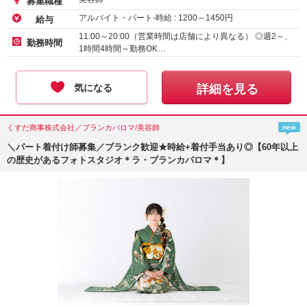
募集職種
アルバイト・パート-時給 :
1200
～
1450
円
給与
11:00～20:00（営業時間は店舗により異なる） ◎週2～、
勤務時間
1時間4時間～勤務OK…
気になる
詳細を見る
くすだ商事株式会社／ブランカパロマ/美容師
new
＼パート着付け師募集／ブランク歓迎★時給+着付手当あり◎【60年以上
の歴史があるフォトスタジオ＊ラ・ブランカパロマ＊】