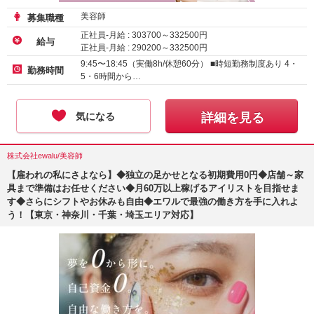
美容師
募集職種
正社員-月給 :
303700
～
332500
円
給与
正社員-月給 :
290200
～
332500
円
正社員-月給 :
285200
～
332500
円
9:45〜18:45（実働8h/休憩60分） ■時短勤務制度あり 4・
勤務時間
5・6時間から…
気になる
詳細を見る
株式会社ewalu/美容師
【雇われの私にさよなら】◆独立の足かせとなる初期費用0円◆店舗～家
具まで準備はお任せください◆月60万以上稼げるアイリストを目指せま
す◆さらにシフトやお休みも自由◆エワルで最強の働き方を手に入れよ
う！【東京・神奈川・千葉・埼玉エリア対応】