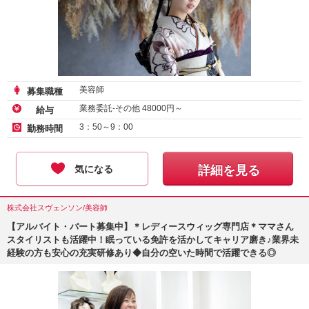
美容師
募集職種
業務委託-その他
48000
円～
給与
3：50～9：00
勤務時間
気になる
詳細を見る
株式会社スヴェンソン/美容師
【アルバイト・パート募集中】＊レディースウィッグ専門店＊ママさん
スタイリストも活躍中！眠っている免許を活かしてキャリア磨き♪業界未
経験の方も安心の充実研修あり◆自分の空いた時間で活躍できる◎