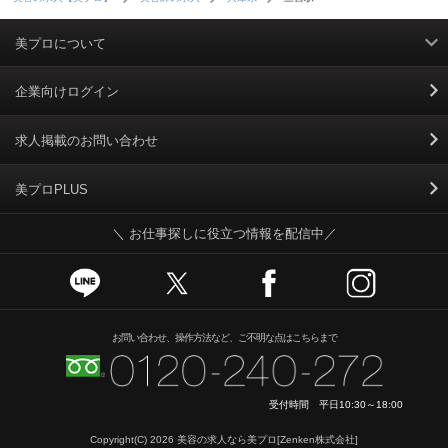
美プロについて
利用規約
企業向けログイン
掲載規約
求人掲載のお問い合わせ
個人情報保護ポリシー
美プロPLUS
＼ お仕事探しに役立つ情報を配信中／
個人情報のお取り扱いについて
Cookieポリシー
スカウトとは
お問い合わせ、操作方法など、ご不明な点はこちらまで
運営会社
受付時間 平日10:30～18:00
ニュースリリース
Copyright(C) 2026
美容の求人なら美プロ
[Zenken株式会社]