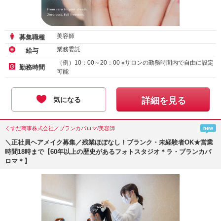
美容師
募集職種
業務委託
給与
（例）10：00～20：00 ※サロンの勤務時間内で自由に設定
勤務時間
可能
気になる
詳細を見る
くすだ商事株式会社／ブランカパロマ/美容師
new
＼正社員ヘアメイク募集／残業ほぼなし！ブランク・未経験者OK★営業
時間18時まで【60年以上の歴史があるフォトスタジオ＊ラ・ブランカパ
ロマ＊】