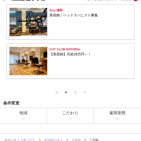
Any 浦和
美容師／ヘッドスパニスト募集
CUT CLUB NATURAL
【美容師】月給28万円～！
条件変更
地域
こだわり
雇用形態
三宮駅
美容の求人【美プロ】
美容師の求人
兵庫県