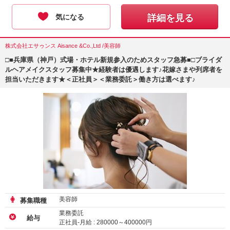
気になる
詳細を見る
株式会社エサゥンス Aisance &Co.,Ltd /美容師
□■兵庫県（神戸）式場・ホテル新規参入のためスタッフ急募■□ブライダ
ルヘアメイクスタッフ募集中★経験者は優遇します♪花嫁さまや列席者を
担当いただきます★＜正社員＞＜業務委託＞働き方は選べます♪
美容師
募集職種
業務委託
給与
正社員-月給 :
280000
～
400000
円