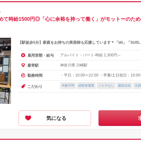
県
めて時給1500円◎「心に余裕を持って働く」がモットーのため
【駅徒歩5分】家庭をお持ちの美容師も応援しています＊「titi」「SUI
アルバイト・パート-時給
円～
雇用形態・給与
1,300
神奈川県 川崎駅
最寄駅
・平日：10:00〜22:00 ・早番/土日祝日：10:00〜
勤務時間
年齢不問
経験者優遇
ノルマなし
服装自由
主婦
こだわり
気になる