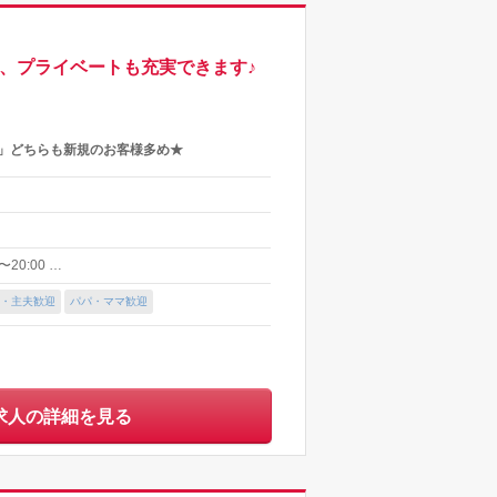
、プライベートも充実できます♪
S.」どちらも新規のお客様多め★
20:00 …
・主夫歓迎
パパ・ママ歓迎
求人の詳細を見る