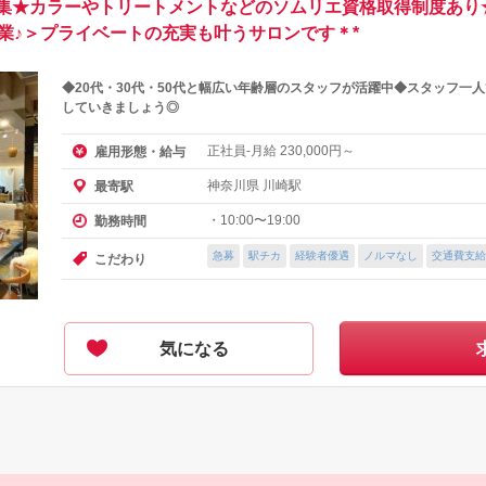
集★カラーやトリートメントなどのソムリエ資格取得制度あり
業♪＞プライベートの充実も叶うサロンです＊*
◆20代・30代・50代と幅広い年齢層のスタッフが活躍中◆スタッフ一
していきましょう◎
正社員-月給
円～
雇用形態・給与
230,000
神奈川県 川崎駅
最寄駅
・10:00〜19:00
勤務時間
急募
駅チカ
経験者優遇
ノルマなし
交通費支給
こだわり
気になる