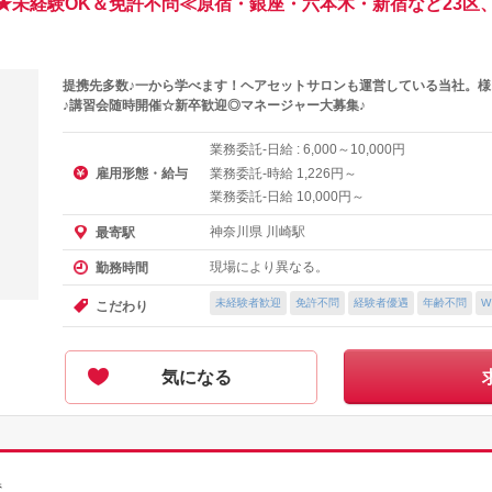
★未経験OK＆免許不問≪原宿・銀座・六本木・新宿など23区
提携先多数♪一から学べます！ヘアセットサロンも運営している当社。
♪講習会随時開催☆新卒歓迎◎マネージャー大募集♪
業務委託-日給 :
～
円
6,000
10,000
雇用形態・給与
業務委託-時給
円～
1,226
業務委託-日給
円～
10,000
神奈川県 川崎駅
最寄駅
現場により異なる。
勤務時間
未経験者歓迎
免許不問
経験者優遇
年齢不問
W
こだわり
気になる
県