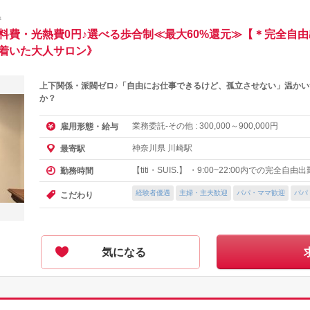
県
料費・光熱費0円♪選べる歩合制≪最大60%還元≫【＊完全自
ち着いた大人サロン》
上下関係・派閥ゼロ♪「自由にお仕事できるけど、孤立させない」温か
か？
業務委託-その他 :
～
円
雇用形態・給与
300,000
900,000
神奈川県 川崎駅
最寄駅
【titi・SUIS.】 ・9:00~22:00内での完全自由
勤務時間
経験者優遇
主婦・主夫歓迎
パパ・ママ歓迎
パパ
こだわり
気になる