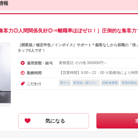
情報
集客力◎人間関係良好◎⇒離職率ほぼゼロ！］圧倒的な集客力
［開業届／確定申告／インボイス］サポート＊顧客なしから前職の「倍
タッフ0人です！
業務委託-その他
円～
雇用形態・給与
300000
【営業時間】9:00～22：00 ※勤務地により時
勤務時間
駅チカ
駅直結（駅ビル）
経験者優遇
長期休暇あ
こだわり
気になる