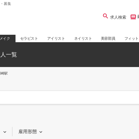
・募集
求人検索
メイク
セラピスト
アイリスト
ネイリスト
美容部員
フィット
求人一覧
川崎駅
り
雇用形態