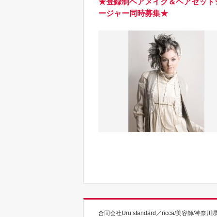
★登録制ヘアメイク＆ヘアセット
ージャー同時募集★
合同会社Uru standard／ricca/美容師/神奈川