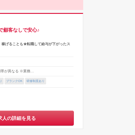
で顧客なしで安心♪
」稼げることも★転職して給与が下がったス
間帯が異なる ※業務…
り
ブランクOK
研修制度あり
求人の詳細を見る