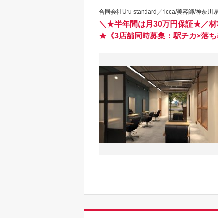
合同会社Uru standard／ricca/美容師/神奈川
＼★半年間は月30万円保証★／材
★《3店舗同時募集：駅チカ×落