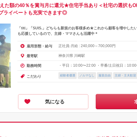
超えた額の40％を賞与月に還元★住宅手当あり＜社宅の選択もO
プライベートも充実できます◎
「titi」「SUIS.」どちらも新規のお客様多め★これから顧客を増やし
も応援しているので、主婦・ママさんも活躍中＊
正社員-月給 :
～
円
雇用形態・給与
240,000
700,000
神奈川県 川崎駅
最寄駅
・平日：10:00〜22:00 ・早番/土日祝日：10:00〜
勤務時間
経験者優遇
ノルマなし
服装自由
主婦・主夫歓迎
こだわり
気になる