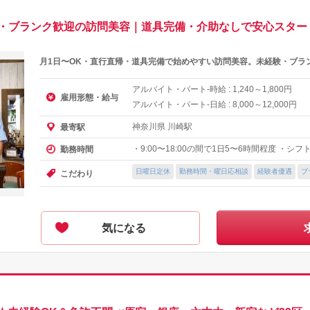
験・ブランク歓迎の訪問美容｜道具完備・介助なしで安心スター
月1日〜OK・直行直帰・道具完備で始めやすい訪問美容。未経験・ブラ
アルバイト・パート-時給 :
～
円
1,240
1,800
雇用形態・給与
アルバイト・パート-日給 :
～
円
8,000
12,000
神奈川県 川崎駅
最寄駅
・9:00〜18:00の間で1日5〜6時間程度 ・シ
勤務時間
日曜日定休
勤務時間・曜日応相談
経験者優遇
ブ
こだわり
気になる