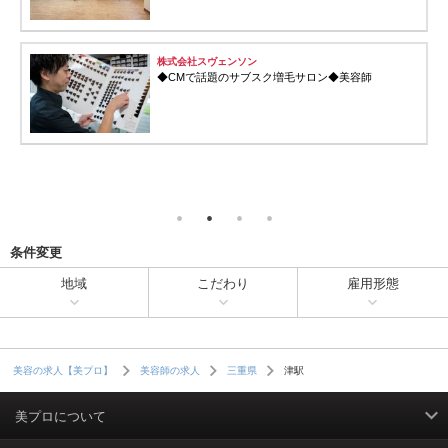
株式会社スヴェンソン
◆CMで話題のサブスク増毛サロン◆美容師
条件変更
地域
こだわり
雇用形態
津駅
美容の求人【美プロ】
美容師の求人
三重県
美プロについて