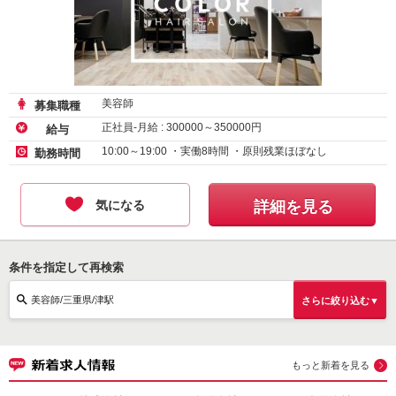
美容師
募集職種
正社員-月給 :
300000
～
350000
円
給与
10:00～19:00 ・実働8時間 ・原則残業ほぼなし
勤務時間
気になる
詳細を見る
条件を指定して再検索
美容師/三重県/津駅
さらに絞り込む▼
もっと新着を見る