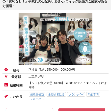
の「施術なし！」手荒れの心配ありません♪ウィッグ販売のご経験がある
方優遇！
正社員-月給 :
250,000
～
500,000
円
給与
三重県 津駅
最寄駅
【シフト制／休憩1h15m】 ★10:00~19:15 ★イベントによ
勤務時間
り時…
経験者優遇
未経験者歓迎
ブランクOK
年齢不問
こだわり
ノルマなし