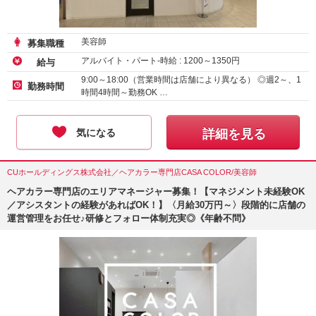
美容師
募集職種
アルバイト・パート-時給 :
1200
～
1350
円
給与
9:00～18:00（営業時間は店舗により異なる） ◎週2～、1
勤務時間
時間4時間～勤務OK …
気になる
詳細を見る
CUホールディングス株式会社／ヘアカラー専門店CASA COLOR/美容師
ヘアカラー専門店のエリアマネージャー募集！【マネジメント未経験OK
／アシスタントの経験があればOK！】〈月給30万円～〉段階的に店舗の
運営管理をお任せ♪研修とフォロー体制充実◎《年齢不問》