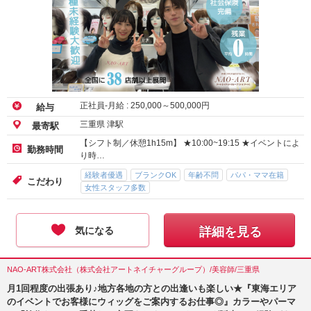
正社員-月給 :
250,000
～
500,000
円
給与
三重県 津駅
最寄駅
【シフト制／休憩1h15m】 ★10:00~19:15 ★イベントによ
勤務時間
り時…
経験者優遇
ブランクOK
年齢不問
パパ・ママ在籍
こだわり
女性スタッフ多数
気になる
詳細を見る
NAO-ART株式会社（株式会社アートネイチャーグループ）/美容師/三重県
月1回程度の出張あり♪地方各地の方との出逢いも楽しい★『東海エリア
のイベントでお客様にウィッグをご案内するお仕事◎』カラーやパーマ