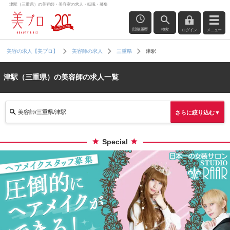
津駅（三重県）の美容師・美容室の求人・転職・募集
閲覧履歴
検索
ログイン
メニュー
津駅
美容の求人【美プロ】
美容師の求人
三重県
津駅（三重県）の美容師の求人一覧
美容師/三重県/津駅
さらに絞り込む▼
Special