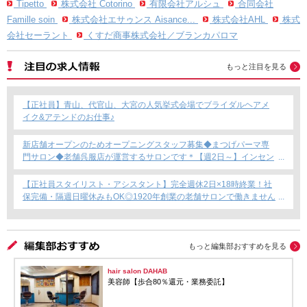
Tipetto
株式会社 Cotorino
有限会社アルシュ
合同会社
Famille soin
株式会社エサゥンス Aisance...
株式会社AHL
株式
会社セーラント
くすだ商事株式会社／ブランカパロマ
もっと注目を見る
【正社員】青山、代官山、大宮の人気挙式会場でブライダルヘアメ
イク&アテンドのお仕事♪
新店舗オープンのためオープニングスタッフ募集◆まつげパーマ専
門サロン◆老舗呉服店が運営するサロンです＊【週2日～】インセン
ティブあり◎
【正社員スタイリスト・アシスタント】完全週休2日×18時終業！社
保完備・隔週日曜休みもOK◎1920年創業の老舗サロンで働きません
か？
もっと編集部おすすめを見る
hair salon DAHAB
美容師【歩合80％還元・業務委託】