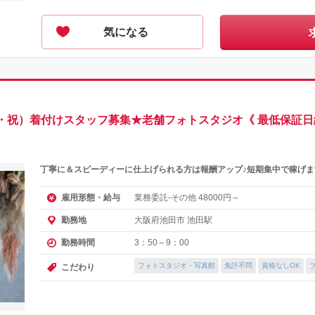
気になる
師
月・祝）着付けスタッフ募集★老舗フォトスタジオ《 最低保証日給 
丁寧に＆スピーディーに仕上げられる方は報酬アップ♪短期集中で稼げま
業務委託-その他
円～
雇用形態・給与
48000
大阪府池田市 池田駅
勤務地
3：50～9：00
勤務時間
フォトスタジオ・写真館
免許不問
資格なしOK
こだわり