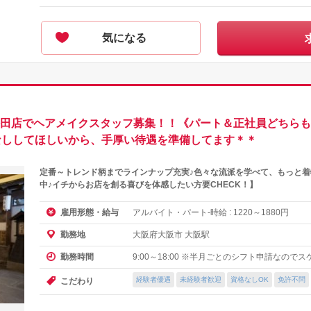
気になる
阪梅田店でヘアメイクスタッフ募集！！《パート＆正社員どちら
なししてほしいから、手厚い待遇を準備してます＊＊
定番～トレンド柄までラインナップ充実♪色々な流派を学べて、もっと
中♪イチからお店を創る喜びを体感したい方要CHECK！】
アルバイト・パート-時給 :
～
円
雇用形態・給与
1220
1880
大阪府大阪市 大阪駅
勤務地
9:00～18:00 ※半月ごとのシフト申請なの
勤務時間
経験者優遇
未経験者歓迎
資格なしOK
免許不問
こだわり