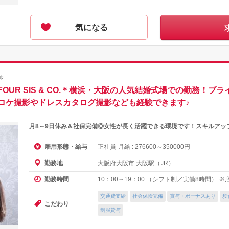
気になる
師
OUR SIS & CO.＊横浜・大阪の人気結婚式場での勤務！ブ
ロケ撮影やドレスカタログ撮影なども経験できます♪
月8～9日休み＆社保完備◎女性が長く活躍できる環境です！スキルアッ
正社員-月給 :
～
円
雇用形態・給与
276600
350000
大阪府大阪市 大阪駅（JR）
勤務地
10：00～19：00 （シフト制／実働8時間）
勤務時間
交通費支給
社会保険完備
賞与・ボーナスあり
歩
こだわり
制服貸与