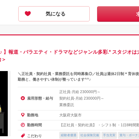
気になる
♪ 】報道・バラエティ・ドラマなどジャンル多彩.* スタジオ
給＞
＼正社員・契約社員・業務委託を同時募集◎／社員は週休2日制＊育休後の
勤務と、働きやすい体制が整っています^^♪
正社員-月給
円～
230000
雇用形態・給与
契約社員-月給
円～
230000
業務委託
大阪府大阪市
勤務地
【正社員・契約社員】 ・シフト制 ・1日8時間勤務
勤務時間
経験者優遇
社会保険完備
手当充実
賞与・ボーナ
こだわり