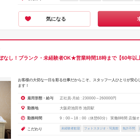
気になる
師
ぼなし！ブランク・未経験者OK★営業時間18時まで【60年以
お客様の大切な一日を彩る仕事だからこそ、スタッフ一人ひとりが安心
ます！
正社員-月給 :
～
円
雇用形態・給与
230000
260000
大阪府池田市 池田駅
勤務地
9：00～18：00（休憩60分） 実働8時間 店
勤務時間
未経験者歓迎
フォトスタジオ・写真館
免許不問
こだわり