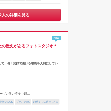
求人の詳細を見る
new
上の歴史があるフォトスタジオ＊
して、長く笑顔で働ける環境を大切にしてい
舗オープン前の清掃で15…
資格なしOK
ブランクOK
18時までに退社できる