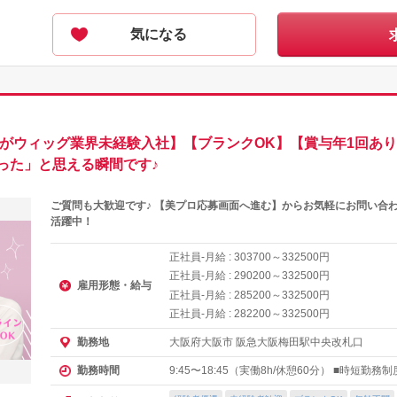
気になる
方がウィッグ業界未経験入社】【ブランクOK】【賞与年1回あ
った」と思える瞬間です♪
ご質問も大歓迎です♪ 【美プロ応募画面へ進む】からお気軽にお問い合
活躍中！
正社員-月給 :
～
円
303700
332500
正社員-月給 :
～
円
290200
332500
雇用形態・給与
正社員-月給 :
～
円
285200
332500
正社員-月給 :
～
円
282200
332500
大阪府大阪市 阪急大阪梅田駅中央改札口
勤務地
9:45〜18:45（実働8h/休憩60分） ■時短勤務
勤務時間