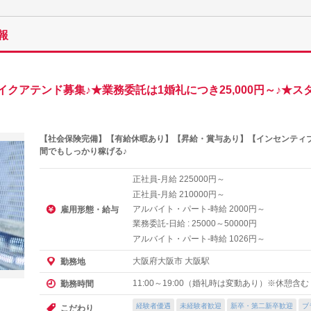
報
クアテンド募集♪★業務委託は1婚礼につき25,000円～♪★
【社会保険完備】【有給休暇あり】【昇給・賞与あり】【インセンティブ
間でもしっかり稼げる♪
正社員-月給
円～
225000
正社員-月給
円～
210000
アルバイト・パート-時給
円～
2000
雇用形態・給与
業務委託-日給 :
～
円
25000
50000
アルバイト・パート-時給
円～
1026
大阪府大阪市 大阪駅
勤務地
11:00～19:00（婚礼時は変動あり）※休憩
勤務時間
経験者優遇
未経験者歓迎
新卒・第二新卒歓迎
ブ
こだわり