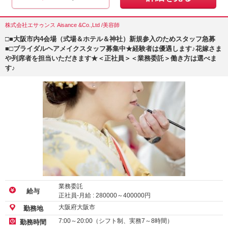
株式会社エサゥンス Aisance &Co.,Ltd /美容師
□■大阪市内4会場（式場＆ホテル＆神社）新規参入のためスタッフ急募
■□ブライダルヘアメイクスタッフ募集中★経験者は優遇します♪花嫁さま
や列席者を担当いただきます★＜正社員＞＜業務委託＞働き方は選べま
す♪
業務委託
給与
正社員-月給 :
280000
～
400000
円
大阪府大阪市
勤務地
7:00～20:00（シフト制、実務7～8時間）
勤務時間