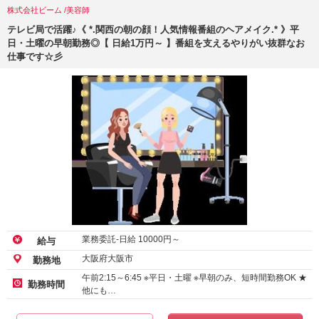
株式会社ビーム /美容師
テレビ局で活躍♪《 *.関西の朝の顔！人気情報番組のヘアメイク.* 》平
日・土曜の早朝勤務◎【 日給1万円～ 】番組を支えるやりがい抜群なお
仕事です☆彡
業務委託-日給
10000
円～
給与
大阪府大阪市
勤務地
午前2:15～6:45 ※平日・土曜 ※早朝のみ、短時間勤務OK ★
勤務時間
他にも…