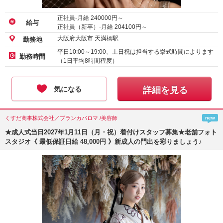
正社員-月給
240000
円～
給与
正社員（新卒）-月給
204100
円～
大阪府大阪市 天満橋駅
勤務地
平日10:00～19:00、土日祝は担当する挙式時間によります
勤務時間
（1日平均8時間程度）
気になる
詳細を見る
くすだ商事株式会社／ブランカパロマ /美容師
new
★成人式当日2027年1月11日（月・祝）着付けスタッフ募集★老舗フォト
スタジオ《 最低保証日給 48,000円 》新成人の門出を彩りましょう♪