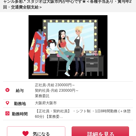
ャンル多彩.* スタジオは大阪市内が中心です★＜各種手当あり・賞与年2
回・交通費全額支給＞
正社員-月給
230000
円～
契約社員-月給
230000
円～
給与
業務委託
大阪府大阪市
勤務地
【正社員・契約社員】 ・シフト制 ・1日8時間勤務 (＋休憩
勤務時間
60分) 【業務委…
気になる
詳細を見る