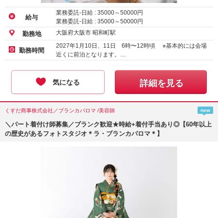
業務委託-日給 :
35000
～
50000
円
給与
業務委託-日給 :
35000
～
50000
円
大阪府大阪市 昭和町駅
勤務地
2027年1月10日、11日 6時〜12時頃 ※基本的には会場
勤務時間
近くに前泊となります。…
気になる
詳細を見る
くすだ商事株式会社／ブランカパロマ /美容師
new
＼パート着付け師募集／ブランク歓迎★時給+着付手当あり◎【60年以上
の歴史があるフォトスタジオ＊ラ・ブランカパロマ＊】