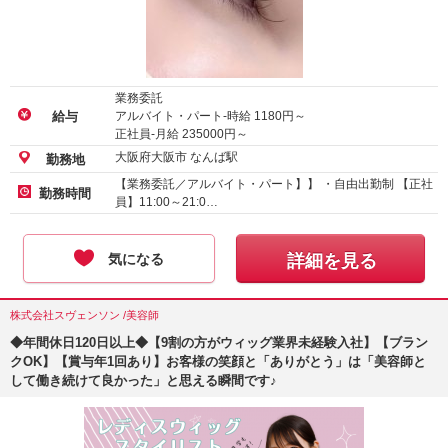
業務委託
アルバイト・パート-時給
1180
円～
給与
正社員-月給
235000
円～
大阪府大阪市 なんば駅
勤務地
【業務委託／アルバイト・パート】】 ・自由出勤制 【正社
勤務時間
員】11:00～21:0…
気になる
詳細を見る
株式会社スヴェンソン /美容師
◆年間休日120日以上◆【9割の方がウィッグ業界未経験入社】【ブラン
クOK】【賞与年1回あり】お客様の笑顔と「ありがとう」は「美容師と
して働き続けて良かった」と思える瞬間です♪