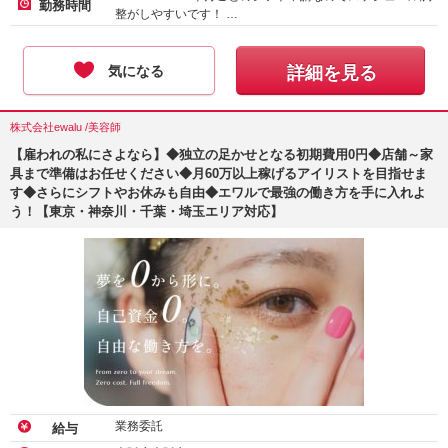
勤務時間
整がしやすいです！ …
気になる
詳細を見る
株式会社ewalu /美容師
【雇われの私にさよなら】◆独立の足かせとなる初期費用0円◆店舗～家
具まで準備はお任せください◆月60万以上稼げるアイリストを目指せま
す◆さらにシフトやお休みも自由◆エワルで最強の働き方を手に入れよ
う！【東京・神奈川・千葉・埼玉エリア対応】
業務委託
給与