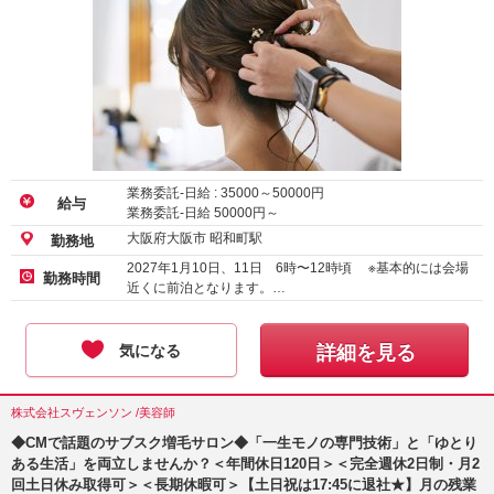
業務委託-日給 :
35000
～
50000
円
給与
業務委託-日給
50000
円～
大阪府大阪市 昭和町駅
勤務地
2027年1月10日、11日 6時〜12時頃 ※基本的には会場
勤務時間
近くに前泊となります。…
気になる
詳細を見る
株式会社スヴェンソン /美容師
◆CMで話題のサブスク増毛サロン◆「一生モノの専門技術」と「ゆとり
ある生活」を両立しませんか？＜年間休日120日＞＜完全週休2日制・月2
回土日休み取得可＞＜長期休暇可＞【土日祝は17:45に退社★】月の残業