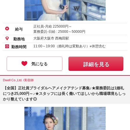
正社員-月給
225000
円～
給与
業務委託-日給 :
25000
～
50000
円
大阪府大阪市 西梅田駅
勤務地
11:00～19:00（婚礼時は変動あり）※休憩含む
勤務時間
気になる
詳細を見る
Dwell Co.,Ltd. /美容師
【全国】正社員ブライダルヘアメイクアテンド募集♪★業務委託は1婚礼
につき25,000円～♪★スタッフには長く働いてほしいから職場環境もしっ
かり整えています◎