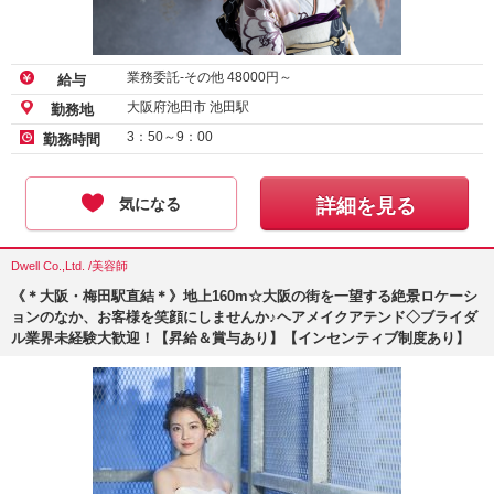
業務委託-その他
48000
円～
給与
大阪府池田市 池田駅
勤務地
3：50～9：00
勤務時間
気になる
詳細を見る
Dwell Co.,Ltd. /美容師
《＊大阪・梅田駅直結＊》地上160m☆大阪の街を一望する絶景ロケーシ
ョンのなか、お客様を笑顔にしませんか♪ヘアメイクアテンド◇ブライダ
ル業界未経験大歓迎！【昇給＆賞与あり】【インセンティブ制度あり】