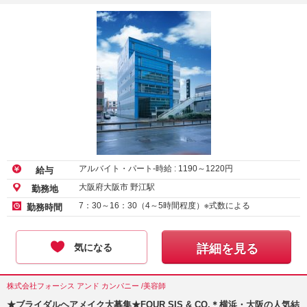
アルバイト・パート-時給 :
1190
～
1220
円
給与
大阪府大阪市 野江駅
勤務地
7：30～16：30（4～5時間程度）※式数による
勤務時間
気になる
詳細を見る
株式会社フォーシス アンド カンパニー /美容師
★ブライダルヘアメイク大募集★FOUR SIS & CO.＊横浜・大阪の人気結