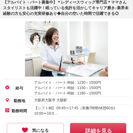
【アルバイト・パート募集中】＊レディースウィッグ専門店＊ママさん
スタイリストも活躍中！眠っている免許を活かしてキャリア磨き♪業界未
経験の方も安心の充実研修あり◆自分の空いた時間で活躍できる◎
アルバイト・パート-時給 :
1230
～
1500
円
アルバイト・パート-時給 :
1150
～
1500
円
給与
アルバイト・パート-時給 :
1180
～
1500
円
大阪府大阪市 大阪駅
勤務地
【シフト例】 09:45〜17:45（実働7時間/休憩60分)
勤務時間
10:00〜16:0…
気になる
詳細を見る