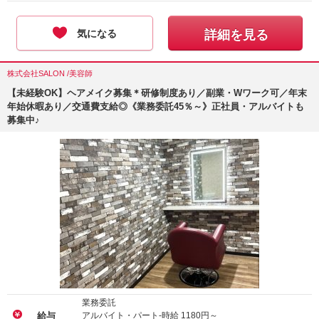
気になる
詳細を見る
株式会社SALON /美容師
【未経験OK】ヘアメイク募集＊研修制度あり／副業・Wワーク可／年末
年始休暇あり／交通費支給◎《業務委託45％～》正社員・アルバイトも
募集中♪
業務委託
アルバイト・パート-時給
1180
円～
給与