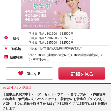
正社員-月給 :
303700
～
332500
円
正社員-月給 :
290200
～
332500
円
給与
正社員-月給 :
285200
～
332500
円
大阪府大阪市 阪急大阪梅田駅中央改札口
勤務地
9:45〜18:45（実働8h/休憩60分） ■時短勤務制度あり 4・
勤務時間
5・6時間から…
気になる
詳細を見る
株式会社ジュノ /美容師
【城東玉泉院の中】＜ヘアーセット・ブロー・着付けのみ！＞葬儀場内
の美容室で参列者の方へのヘアセット・着付けのお仕事◎ブランクある
方OK！すぐに感覚を取り戻せるはずです◎遅くても16時半にはお仕事終
了します！