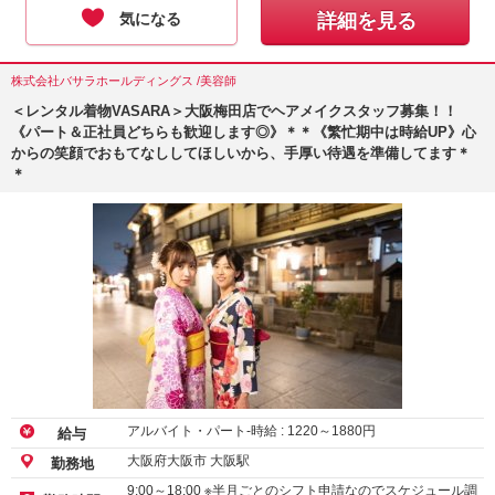
気になる
詳細を見る
株式会社バサラホールディングス /美容師
＜レンタル着物VASARA＞大阪梅田店でヘアメイクスタッフ募集！！
《パート＆正社員どちらも歓迎します◎》＊＊《繁忙期中は時給UP》心
からの笑顔でおもてなししてほしいから、手厚い待遇を準備してます＊
＊
アルバイト・パート-時給 :
1220
～
1880
円
給与
大阪府大阪市 大阪駅
勤務地
9:00～18:00 ※半月ごとのシフト申請なのでスケジュール調