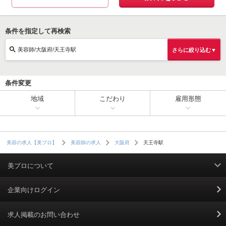
条件を指定して再検索
美容師/大阪府/天王寺駅
さらに絞り込む▼
条件変更
地域
こだわり
雇用形態
天王寺駅
美容の求人【美プロ】
美容師の求人
大阪府
美プロについて
利用規約
企業向けログイン
掲載規約
求人掲載のお問い合わせ