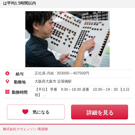
は平均1.5時間以内
正社員-月給 :
303000
～
407500
円
給与
大阪府大阪市 淀屋橋駅
勤務地
【平日】 早番 9:30～18:30 遅番 10:30～19：30 【土日
勤務時間
祝】 …
気になる
詳細を見る
株式会社スヴェンソン /美容師