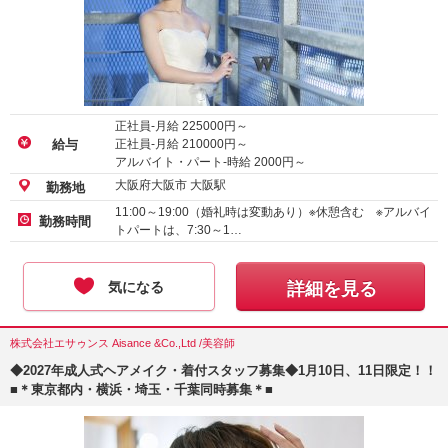
正社員-月給
225000
円～
正社員-月給
210000
円～
給与
アルバイト・パート-時給
2000
円～
大阪府大阪市 大阪駅
勤務地
11:00～19:00（婚礼時は変動あり）※休憩含む ※アルバイ
勤務時間
トパートは、7:30～1…
気になる
詳細を見る
株式会社エサゥンス Aisance &Co.,Ltd /美容師
◆2027年成人式ヘアメイク・着付スタッフ募集◆1月10日、11日限定！！
■＊東京都内・横浜・埼玉・千葉同時募集＊■