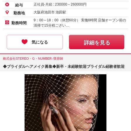
正社員-月給 :
230000
～
260000
円
給与
大阪府池田市 池田駅
勤務地
9：00～18：00（休憩60分） 実働8時間 店舗オープン前の
勤務時間
清掃で15分程ござい…
気になる
詳細を見る
株式会社STEREO・G・NUMBER /美容師
◆ブライダルヘアメイク募集◆新卒・未経験歓迎ブライダル経験者歓迎