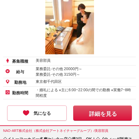
美容部員
募集職種
業務委託-その他
20000
円～
給与
業務委託-その他
3150
円～
東京都千代田区
勤務地
・婚礼による ※主に6:00~22:00の間での勤務 ※実働7~8時
勤務時間
間程度
気になる
詳細を見る
NAO-ART株式会社（株式会社アートネイチャーグループ）/美容部員