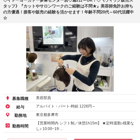
◇イトーヨーカドー多摩センター店◇週2日～OK！◇《ウィッグ販売ス
タッフ》『カットやサロンワークのご経験は不問★』美容師免許お持ち
の方優遇！接客や販売の経験を活かせます！年齢不問20代～60代活躍中
☆
美容部員
募集職種
アルバイト・パート-時給
1226
円～
給与
東京都多摩市
勤務地
【営業時間内 シフト制／休憩1h15m】 ★定時退勤♪残業な
勤務時間
し♪ 10:00~19:…