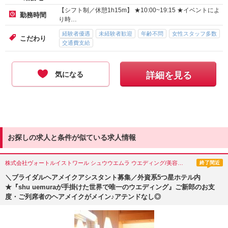
【シフト制／休憩1h15m】 ★10:00~19:15 ★イベントによ
勤務時間
り時…
経験者優遇
未経験者歓迎
年齢不問
女性スタッフ多数
こだわり
交通費支給
気になる
詳細を見る
お探しの求人と条件が似ている求人情報
株式会社ヴォートルイストワール シュウウエムラ ウエディング/美容部員
終了間近
＼ブライダルヘアメイクアシスタント募集／外資系5つ星ホテル内
★『shu uemuraが手掛けた世界で唯一のウエディング』ご新郎のお支
度・ご列席者のヘアメイクがメイン♪アテンドなし◎