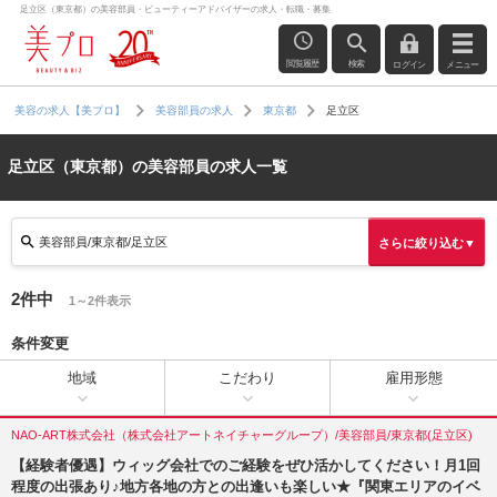
足立区（東京都）の美容部員・ビューティーアドバイザーの求人・転職・募集
閲覧履歴
検索
ログイン
メニュー
足立区
美容の求人【美プロ】
美容部員の求人
東京都
足立区（東京都）の美容部員の求人一覧
美容部員/東京都/足立区
さらに絞り込む▼
2件中
1～2件表示
条件変更
地域
こだわり
雇用形態
NAO-ART株式会社（株式会社アートネイチャーグループ）/美容部員/東京都(足立区)
【経験者優遇】ウィッグ会社でのご経験をぜひ活かしてください！月1回
程度の出張あり♪地方各地の方との出逢いも楽しい★『関東エリアのイベ