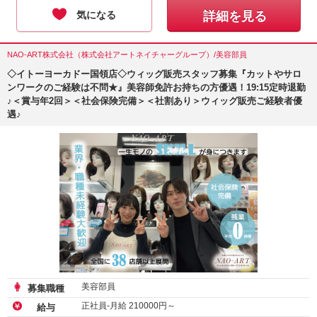
気になる
詳細を見る
NAO-ART株式会社（株式会社アートネイチャーグループ）/美容部員
◇イトーヨーカドー国領店◇ウィッグ販売スタッフ募集『カットやサロ
ンワークのご経験は不問★』美容師免許お持ちの方優遇！19:15定時退勤
♪＜賞与年2回＞＜社会保険完備＞＜社割あり＞ウィッグ販売ご経験者優
遇♪
美容部員
募集職種
正社員-月給
210000
円～
給与