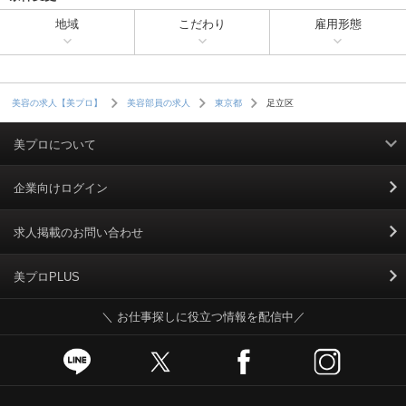
地域
こだわり
雇用形態
足立区
美容の求人【美プロ】
美容部員の求人
東京都
美プロについて
利用規約
企業向けログイン
掲載規約
求人掲載のお問い合わせ
個人情報保護ポリシー
美プロPLUS
＼ お仕事探しに役立つ情報を配信中／
個人情報のお取り扱いについて
Cookieポリシー