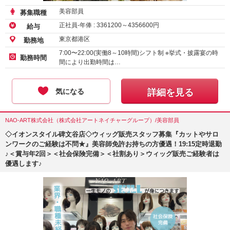
美容部員
募集職種
正社員-年俸 :
3361200
～
4356600
円
給与
東京都港区
勤務地
7:00〜22:00(実働8～10時間)シフト制 ※挙式・披露宴の時
勤務時間
間により出勤時間は…
気になる
詳細を見る
NAO-ART株式会社（株式会社アートネイチャーグループ）/美容部員
◇イオンスタイル碑文谷店◇ウィッグ販売スタッフ募集『カットやサロ
ンワークのご経験は不問★』美容師免許お持ちの方優遇！19:15定時退勤
♪＜賞与年2回＞＜社会保険完備＞＜社割あり＞ウィッグ販売ご経験者は
優遇します♪