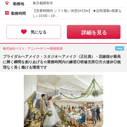
東京都調布市
勤務地
【営業時間内 シフト制／休憩1h15m】 ★定時退勤♪残業な
勤務時間
し♪ 10:00～19:…
気になる
詳細を見る
株式会社ベスト - アニバーサリー/美容部員
new
ブライダルヘアメイク・スタジオヘアメイク（正社員）・花嫁様が最高
に輝く瞬間を創りあげる☆業務時間内の練習◎研修充実◎月火連休◎無
理なく長く働ける環境です