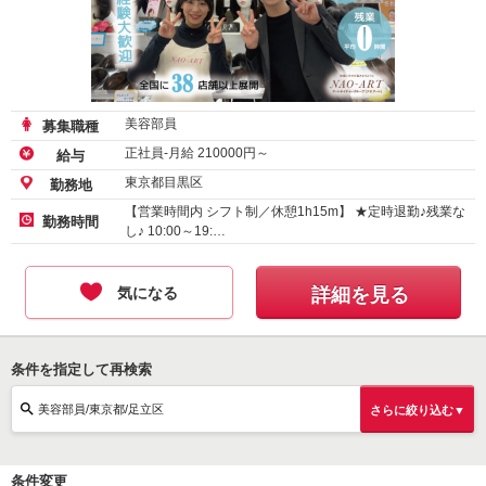
美容部員
募集職種
正社員-月給
210000
円～
給与
東京都目黒区
勤務地
【営業時間内 シフト制／休憩1h15m】 ★定時退勤♪残業な
勤務時間
し♪ 10:00～19:…
気になる
詳細を見る
条件を指定して再検索
美容部員/東京都/足立区
さらに絞り込む▼
条件変更