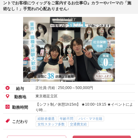
ントでお客様にウィッグをご案内するお仕事◎』カラーやパーマの「施
術なし！」手荒れの心配ありません♪
正社員-月給 :
250,000
～
500,000
円
給与
東京都足立区
勤務地
【シフト制／休憩1h15m】 ★10:00~19:15 ★イベントによ
勤務時間
り時…
経験者優遇
年齢不問
パパ・ママ在籍
こだわり
女性スタッフ多数
交通費支給