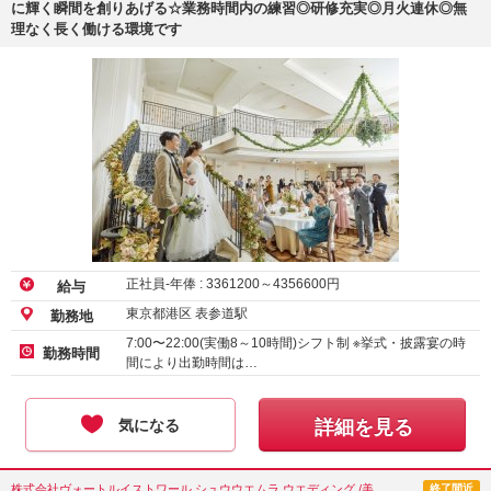
に輝く瞬間を創りあげる☆業務時間内の練習◎研修充実◎月火連休◎無
理なく長く働ける環境です
正社員-年俸 :
3361200
～
4356600
円
給与
東京都港区 表参道駅
勤務地
7:00〜22:00(実働8～10時間)シフト制 ※挙式・披露宴の時
勤務時間
間により出勤時間は…
気になる
詳細を見る
株式会社ヴォートルイストワール シュウウエムラ ウエディング /美容部員
終了間近