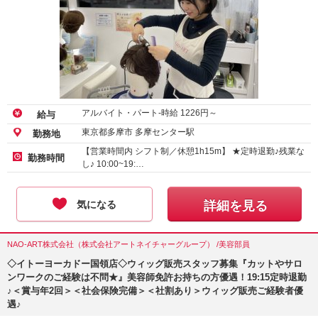
アルバイト・パート-時給
1226
円～
給与
東京都多摩市 多摩センター駅
勤務地
【営業時間内 シフト制／休憩1h15m】 ★定時退勤♪残業な
勤務時間
し♪ 10:00~19:…
気になる
詳細を見る
NAO-ART株式会社（株式会社アートネイチャーグループ） /美容部員
◇イトーヨーカドー国領店◇ウィッグ販売スタッフ募集『カットやサロ
ンワークのご経験は不問★』美容師免許お持ちの方優遇！19:15定時退勤
♪＜賞与年2回＞＜社会保険完備＞＜社割あり＞ウィッグ販売ご経験者優
遇♪