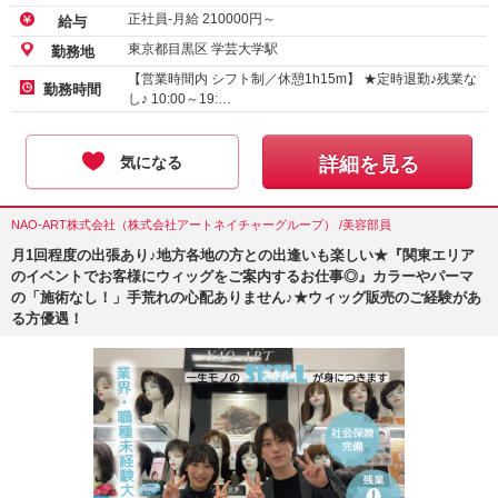
正社員-月給
210000
円～
給与
東京都目黒区 学芸大学駅
勤務地
【営業時間内 シフト制／休憩1h15m】 ★定時退勤♪残業な
勤務時間
し♪ 10:00～19:…
気になる
詳細を見る
NAO-ART株式会社（株式会社アートネイチャーグループ） /美容部員
月1回程度の出張あり♪地方各地の方との出逢いも楽しい★『関東エリア
のイベントでお客様にウィッグをご案内するお仕事◎』カラーやパーマ
の「施術なし！」手荒れの心配ありません♪★ウィッグ販売のご経験があ
る方優遇！