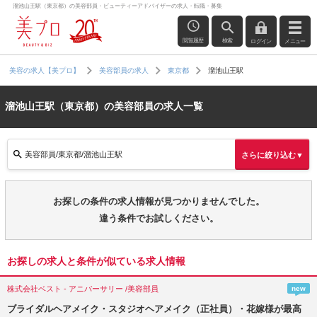
溜池山王駅（東京都）の美容部員・ビューティーアドバイザーの求人・転職・募集
閲覧履歴
検索
ログイン
メニュー
溜池山王駅
美容の求人【美プロ】
美容部員の求人
東京都
溜池山王駅（東京都）の美容部員の求人一覧
美容部員/東京都/溜池山王駅
さらに絞り込む▼
お探しの条件の求人情報が見つかりませんでした。
違う条件でお試しください。
お探しの求人と条件が似ている求人情報
株式会社ベスト - アニバーサリー /美容部員
new
ブライダルヘアメイク・スタジオヘアメイク（正社員）・花嫁様が最高