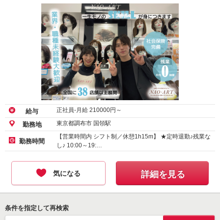
正社員-月給
210000
円～
給与
東京都調布市 国領駅
勤務地
【営業時間内 シフト制／休憩1h15m】 ★定時退勤♪残業な
勤務時間
し♪ 10:00～19:…
気になる
詳細を見る
条件を指定して再検索