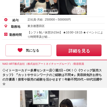
正社員-月給 :
250000
～
500000
円
給与
東京都墨田区
勤務地
【シフト制／休憩1h15m】 ★10:00~19:15 ★イベントによ
勤務時間
り時間帯及び総…
気になる
詳細を見る
NAO-ART株式会社（株式会社アートネイチャーグループ） /美容部員
◇イトーヨーカドー多摩センター店◇週2日～OK！◇《ウィッグ販売ス
タッフ》『カットやサロンワークのご経験は不問★』美容師免許お持ち
の方優遇！接客や販売の経験を活かせます！年齢不問20代～60代活躍中
☆