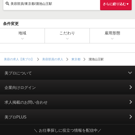
美容部員/東京都/溜池山王駅
さらに絞り込む▼
条件変更
地域
こだわり
雇用形態
溜池山王駅
美容の求人【美プロ】
美容部員の求人
東京都
美プロについて
利用規約
企業向けログイン
掲載規約
求人掲載のお問い合わせ
個人情報保護ポリシー
美プロPLUS
＼ お仕事探しに役立つ情報を配信中／
個人情報のお取り扱いについて