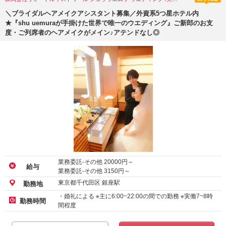
＼ブライダルヘアメイクアシスタント募集／外資系5つ星ホテル内
★『shu uemuraが手掛けた世界で唯一のウエディング』ご新郎のお支
度・ご列席者のヘアメイクがメイン♪アテンドなし◎
業務委託-その他
20000
円～
給与
業務委託-その他
3150
円～
東京都千代田区 銀座駅
勤務地
・婚礼による ※主に6:00~22:00の間での勤務 ※実働7~8時
勤務時間
間程度