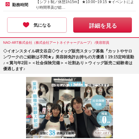
【シフト制／休憩1h15m】 ★10:00~19:15 ★イベントによ
勤務時間
り時間帯及び総…
気になる
詳細を見る
NAO-ART株式会社（株式会社アートネイチャーグループ） /美容部員
◇イオンスタイル碑文谷店◇ウィッグ販売スタッフ募集『カットやサロ
ンワークのご経験は不問★』美容師免許お持ちの方優遇！19:15定時退勤
♪＜賞与年2回＞＜社会保険完備＞＜社割あり＞ウィッグ販売ご経験者は
優遇します♪