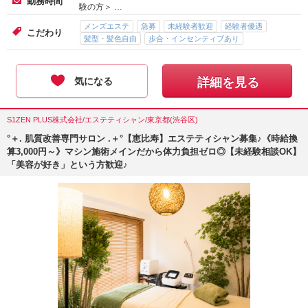
勤務時間
験の方＞ …
メンズエステ
急募
未経験者歓迎
経験者優遇
こだわり
髪型・髪色自由
歩合・インセンティブあり
気になる
詳細を見る
S1ZEN PLUS株式会社/エステティシャン/東京都(渋谷区)
°＋. 肌質改善専門サロン .＋°【恵比寿】エステティシャン募集♪《時給換
算3,000円～》マシン施術メインだから体力負担ゼロ◎【未経験相談OK】
「美容が好き」という方歓迎♪