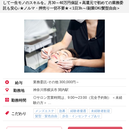
して一生モノのスキルを。月30～40万円保証＋高還元で初めての業務委
託も安心♪★ノルマ・押売り一切不要★＜1日3h～/副業OK/髪型自由＞
業務委託-その他
300,000
円～
給与
神奈川県横浜市 関内駅
勤務地
◎サロン営業時間は、9:00〜23:00（完全予約制） ＜未経
勤務時間
験の方＞ …
メンズエステ
急募
経験者優遇
未経験者歓迎
こだわり
髪型・髪色自由
歩合・インセンティブあり