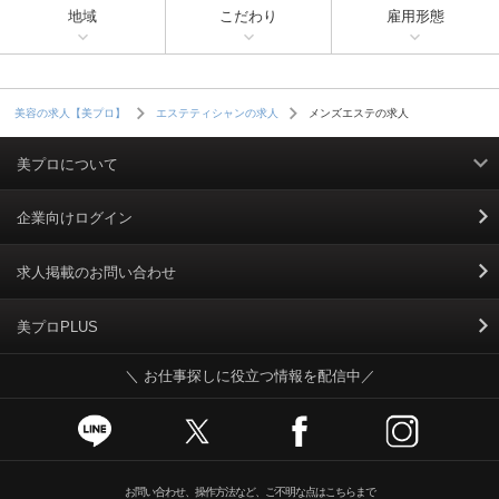
地域
こだわり
雇用形態
メンズエステの求人
美容の求人【美プロ】
エステティシャンの求人
美プロについて
利用規約
企業向けログイン
掲載規約
求人掲載のお問い合わせ
個人情報保護ポリシー
美プロPLUS
＼ お仕事探しに役立つ情報を配信中／
個人情報のお取り扱いについて
Cookieポリシー
スカウトとは
お問い合わせ、操作方法など、ご不明な点はこちらまで