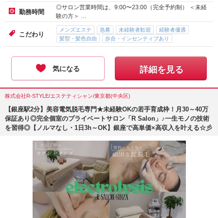
◎サロン営業時間は、9:00〜23:00（完全予約制） ＜未経
勤務時間
験の方＞ …
メンズエステ
急募
未経験者歓迎
経験者優遇
こだわり
髪型・髪色自由
歩合・インセンティブあり
気になる
詳細を見る
株式会社R-STYLE/エステティシャン/東京都(中央区)
【銀座駅2分】美容電気脱毛専門★未経験OKの若手育成枠！月30～40万
保証あり◎完全個室のプライベートサロン「R Salon」♪一生モノの技術
を習得◎【ノルマなし・1日3h～OK】銀座で高単価×高収入を叶える☆彡