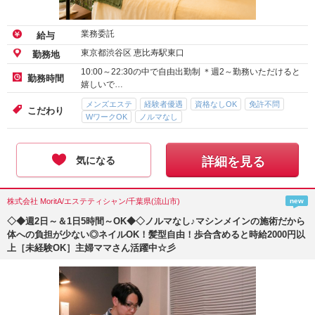
業務委託
給与
東京都渋谷区 恵比寿駅東口
勤務地
10:00～22:30の中で自由出勤制 ＊週2～勤務いただけると
勤務時間
嬉しいで…
メンズエステ
経験者優遇
資格なしOK
免許不問
こだわり
WワークOK
ノルマなし
気になる
詳細を見る
株式会社 MoritA/エステティシャン/千葉県(流山市)
new
◇◆週2日～＆1日5時間～OK◆◇ノルマなし♪マシンメインの施術だから
体への負担が少ない◎ネイルOK！髪型自由！歩合含めると時給2000円以
上［未経験OK］主婦ママさん活躍中☆彡