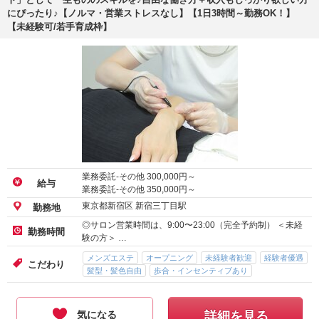
にぴったり♪【ノルマ・営業ストレスなし】【1日3時間～勤務OK！】
【未経験可/若手育成枠】
業務委託-その他
300,000
円～
給与
業務委託-その他
350,000
円～
東京都新宿区 新宿三丁目駅
勤務地
◎サロン営業時間は、9:00〜23:00（完全予約制） ＜未経
勤務時間
験の方＞ …
メンズエステ
オープニング
未経験者歓迎
経験者優遇
こだわり
髪型・髪色自由
歩合・インセンティブあり
気になる
詳細を見る