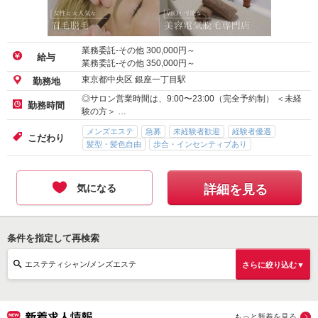
業務委託-その他
300,000
円～
給与
業務委託-その他
350,000
円～
東京都中央区 銀座一丁目駅
勤務地
◎サロン営業時間は、9:00〜23:00（完全予約制） ＜未経
勤務時間
験の方＞ …
メンズエステ
急募
未経験者歓迎
経験者優遇
こだわり
髪型・髪色自由
歩合・インセンティブあり
気になる
詳細を見る
条件を指定して再検索
エステティシャン/メンズエステ
さらに絞り込む▼
もっと新着を見る