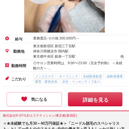
業務委託-その他
300,000
円～
給与
東京都新宿区 新宿三丁目駅
神奈川県横浜市 関内駅
勤務地
東京都中央区 銀座一丁目駅
他
◎サロン営業時間は、9:00〜23:00（完全予約制） ＜未経
勤務時間
験の方＞ …
メンズエステ
オープニング
未経験者歓迎
経験者優遇
こだわり
髪型・髪色自由
歩合・インセンティブあり
気になる
詳細を見る
株式会社R-STYLE/エステティシャン/東京都(新宿区)
＜★未経験でも月30～40万円保証★＞「ニードル脱毛のスペシャリス
ト」として一生もののスキルを♪自由な働き方＋収入もしっかり欲しい方