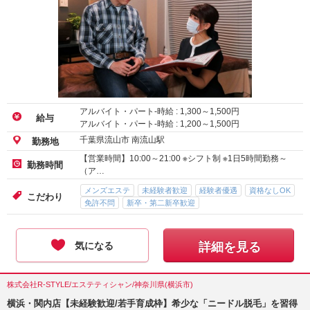
アルバイト・パート-時給 :
1,300
～
1,500
円
給与
アルバイト・パート-時給 :
1,200
～
1,500
円
千葉県流山市 南流山駅
勤務地
【営業時間】10:00～21:00 ※シフト制 ※1日5時間勤務～
勤務時間
（ア…
メンズエステ
未経験者歓迎
経験者優遇
資格なしOK
こだわり
免許不問
新卒・第二新卒歓迎
気になる
詳細を見る
株式会社R-STYLE/エステティシャン/神奈川県(横浜市)
横浜・関内店【未経験歓迎/若手育成枠】希少な「ニードル脱毛」を習得