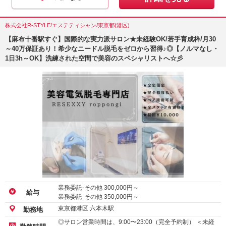
株式会社R-STYLE/エステティシャン/東京都(港区)
【麻布十番駅すぐ】国際的な実力派サロン★未経験OK/若手育成枠/月30
～40万保証あり！希少なニードル脱毛をゼロから習得♪◎【ノルマなし・
1日3h～OK】洗練された空間で美容のスペシャリストへ☆彡
業務委託-その他
300,000
円～
給与
業務委託-その他
350,000
円～
東京都港区 六本木駅
勤務地
◎サロン営業時間は、9:00〜23:00（完全予約制） ＜未経