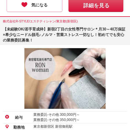
気になる
詳細を見る
株式会社R-STYLE/エステティシャン/東京都(新宿区)
【未経験OK/若手育成枠】新宿2丁目の女性専門サロン＊月30～40万保証
×希少なニードル脱毛♪ノルマ・営業ストレス一切なし！初めてでも安心
の業務委託募集！
業務委託-その他
300,000
円～
給与
業務委託-その他
350,000
円～
東京都新宿区 新宿御苑駅
勤務地