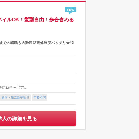
new
ネイルOK！髪型自由！歩合含める
経験での転職も大歓迎◎研修制度バッチリ★和
日5時間勤務～（ア…
新卒・第二新卒歓迎
年齢不問
求人の詳細を見る