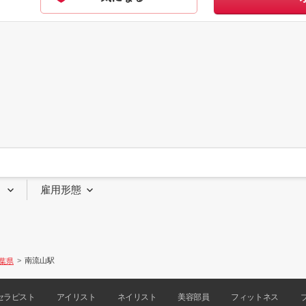
り
雇用形態
南流山駅
葉県
セラピスト
アイリスト
ネイリスト
美容部員
フィットネス