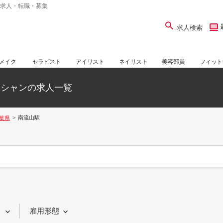
求人・転職・募集
求人検索
メイク
セラピスト
アイリスト
ネイリスト
美容部員
フィット
ィシャンの求人一覧
南流山駅
葉県
り
雇用形態