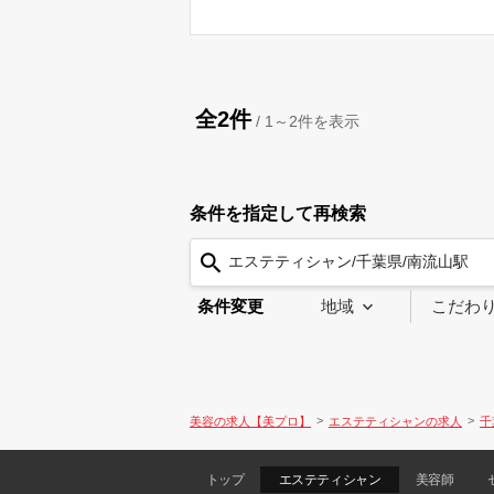
全2件
/
1～2
件を表示
条件を指定して再検索
エステティシャン/千葉県/南流山駅
条件変更
地域
こだわ
美容の求人【美プロ】
エステティシャンの求人
千
トップ
エステティシャン
美容師