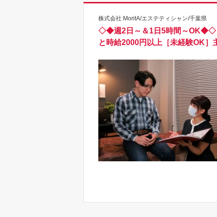
株式会社 MoritA/エステティシャン/千葉県
◇◆週2日～＆1日5時間～OK◆
と時給2000円以上［未経験OK