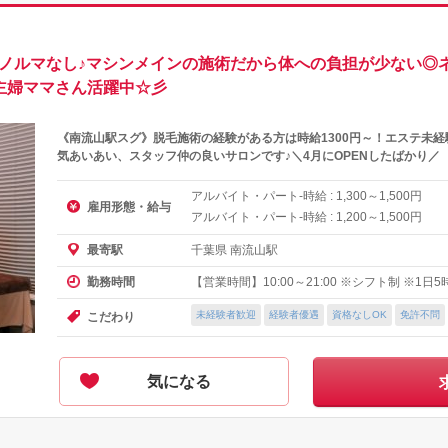
◇ノルマなし♪マシンメインの施術だから体への負担が少ない◎
］主婦ママさん活躍中☆彡
《南流山駅スグ》脱毛施術の経験がある方は時給1300円～！エステ未
気あいあい、スタッフ仲の良いサロンです♪＼4月にOPENしたばかり／
アルバイト・パート-時給 :
～
円
1,300
1,500
雇用形態・給与
アルバイト・パート-時給 :
～
円
1,200
1,500
千葉県 南流山駅
最寄駅
【営業時間】10:00～21:00 ※シフト制 ※1
勤務時間
未経験者歓迎
経験者優遇
資格なしOK
免許不問
こだわり
気になる