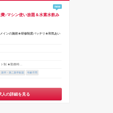
new
費♪マシン使い放題＆水素水飲み
ンメインの施術★研修制度バッチリ★和気あい
シフト制 ★勤務時…
新卒・第二新卒歓迎
年齢不問
求人の詳細を見る