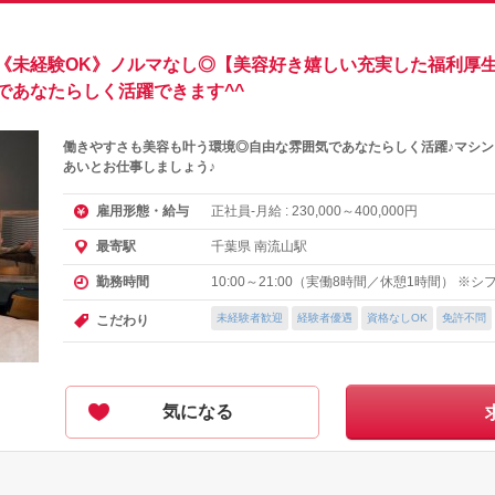
《未経験OK》ノルマなし◎【美容好き嬉しい充実した福利厚生
であなたらしく活躍できます^^
働きやすさも美容も叶う環境◎自由な雰囲気であなたらしく活躍♪マシ
あいとお仕事しましょう♪
正社員-月給 :
～
円
雇用形態・給与
230,000
400,000
千葉県 南流山駅
最寄駅
10:00～21:00（実働8時間／休憩1時間） ※
勤務時間
未経験者歓迎
経験者優遇
資格なしOK
免許不問
こだわり
気になる