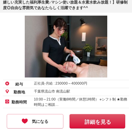
嬉しい充実した福利厚生費♪マシン使い放題＆水素水飲み放題！】研修制
度◎自由な雰囲気であなたらしく活躍できます^^
正社員-月給 :
230000
～
400000
円
給与
千葉県流山市 南流山駅
勤務地
10:00～21:00（実働8時間／休憩1時間） ※シフト制 ★勤務
勤務時間
時間はご相談…
気になる
詳細を見る