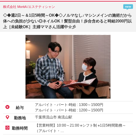
株式会社 MoritA /エステティシャン
new
◇◆週2日～＆1日5時間～OK◆◇ノルマなし♪マシンメインの施術だから
体への負担が少ない◎ネイルOK！髪型自由！歩合含めると時給2000円以
上［未経験OK］主婦ママさん活躍中☆彡
アルバイト・パート-時給 :
1300
～
1500
円
給与
アルバイト・パート-時給 :
1200
～
1500
円
千葉県流山市 南流山駅
勤務地
【営業時間】10:00～21:00 ※シフト制 ※1日5時間勤務～
勤務時間
（アルバイト・…