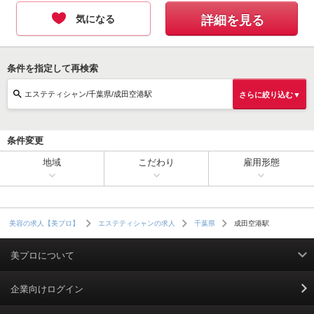
気になる
詳細を見る
条件を指定して再検索
エステティシャン/千葉県/成田空港駅
さらに絞り込む▼
条件変更
地域
こだわり
雇用形態
成田空港駅
美容の求人【美プロ】
エステティシャンの求人
千葉県
美プロについて
利用規約
企業向けログイン