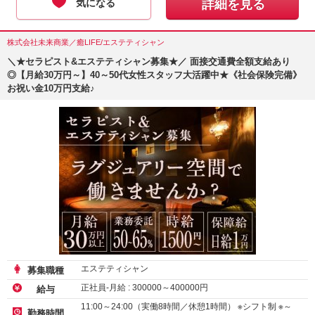
気になる
詳細を見る
株式会社未来商業／癒LIFE/エステティシャン
＼★セラピスト&エステティシャン募集★／ 面接交通費全額支給あり
◎【月給30万円～】40～50代女性スタッフ大活躍中★《社会保険完備》
お祝い金10万円支給♪
エステティシャン
募集職種
正社員-月給 :
300000
～
400000
円
給与
11:00～24:00（実働8時間／休憩1時間） ※シフト制 ※～
勤務時間