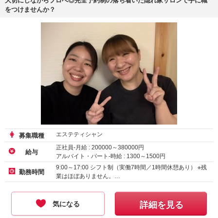
大切にしながらプロへ◎完全予約制の落ち着いた隠れ家サロンで手に職
をつけませんか？
エステティシャン
募集職種
正社員-月給 :
200000
～
380000
円
給与
アルバイト・パート-時給 :
1300
～
1500
円
9:00～17:00 シフト制（実働7時間／1時間休憩あり） ※残
勤務時間
業はほぼありません。…
気になる
詳細を見る