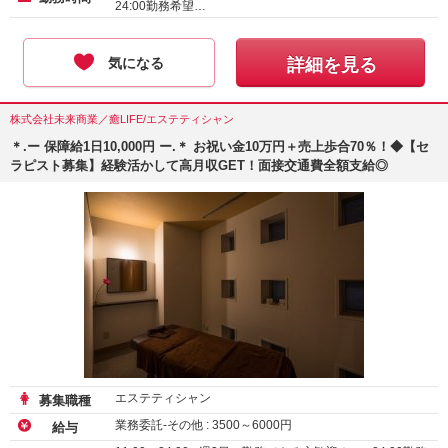
24:00勤務希望…
気になる
詳細を見る
株式会社未来商業／癒LIFE/エステティシャン
＊.ー 保障給1日10,000円 ー.＊ お祝い金10万円＋売上歩合70％！◆【セ
ラピスト募集】経験活かして高月収GET！面接交通費全額支給◎
エステティシャン
募集職種
業務委託-その他 :
3500
～
6000
円
給与