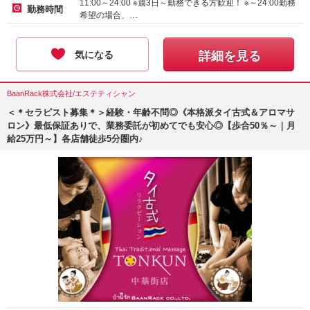
11:00～24:00 ※週3日～勤務できる方歓迎！ ※～24:00勤務
勤務時間
希望の場合、…
気になる
詳細を見る
BaanRack株式会社/エステティシャン
＜＊セラピスト募集＊＞経験・年齢不問◎《本格派タイ古式＆アロマサ
ロン》最低保証ありで、業務委託が初めてでも安心◎【歩合50％～｜月
給25万円～】各店舗徒歩5分圏内♪