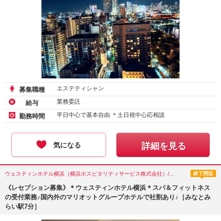
エステティシャン
募集職種
業務委託
給与
平日中心で基本自由 ＊土日祝中心応相談
勤務時間
気になる
詳細を見る
ウェスティンホテル横浜（横浜ホスピタリティサービス株式会社）/エステティシャン
終了間近
《レセプション募集》＊ウェスティンホテル横浜＊スパ＆フィットネス
の受付業務♪国内外のマリオットグループホテルで社割あり♪［みなとみ
らい駅7分］