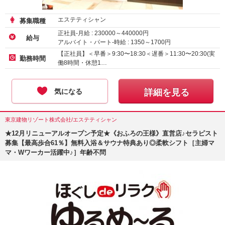
エステティシャン
募集職種
正社員-月給 :
230000
～
440000
円
給与
アルバイト・パート-時給 :
1350
～
1700
円
【正社員】＜早番＞9:30〜18:30＜遅番＞11:30〜20:30(実
勤務時間
働8時間・休憩1…
気になる
詳細を見る
東京建物リゾート株式会社/エステティシャン
★12月リニューアルオープン予定★《おふろの王様》直営店♪セラピスト
募集【最高歩合61％】無料入浴＆サウナ特典あり◎柔軟シフト［主婦マ
マ・Wワーカー活躍中♪］年齢不問