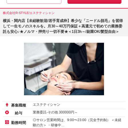
株式会社R-STYLE/エステティシャン
横浜・関内店【未経験歓迎/若手育成枠】希少な「ニードル脱毛」を習得
して一生モノのスキルを。月30～40万円保証＋高還元で初めての業務委
託も安心♪★ノルマ・押売り一切不要★＜1日3h～/副業OK/髪型自由＞
エステティシャン
募集職種
業務委託-その他
300000
円～
給与
◎サロン営業時間は、9:00〜23:00（完全予約制） ＜未経
勤務時間
験の方＞ ・研修中…