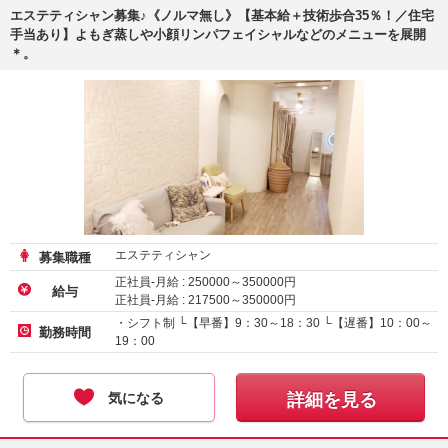
エステティシャン募集♪《ノルマ無し》【基本給＋技術歩合35％！／住宅
手当あり】よもぎ蒸しや小顔リンパフェイシャルなどのメニューを展開
＊。
エステティシャン
募集職種
正社員-月給 :
250000
～
350000
円
給与
正社員-月給 :
217500
～
350000
円
・シフト制 └【早番】9：30～18：30 └【遅番】10：00～
勤務時間
19：00
気になる
詳細を見る