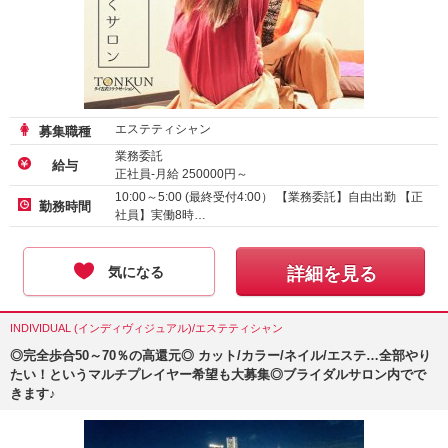
エステティシャン
募集職種
業務委託
給与
正社員-月給
250000
円～
10:00～5:00 (最終受付4:00） 【業務委託】自由出勤 【正
勤務時間
社員】実働8時…
気になる
詳細を見る
INDIVIDUAL (インディヴィジュアル)/エステティシャン
◎完全歩合50～70％の高還元◎ カット/カラー/ネイル/エステ…全部やり
たい！というマルチプレイヤー希望も大募集◎ブライダルサロン内でで
きます♪