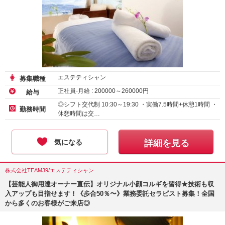
エステティシャン
募集職種
正社員-月給 :
200000
～
260000
円
給与
◎シフト交代制 10:30～19:30 ・実働7.5時間+休憩1時間 ・
勤務時間
休憩時間は交…
気になる
詳細を見る
株式会社TEAM39/エステティシャン
【芸能人御用達オーナー直伝】オリジナル小顔コルギを習得★技術も収
入アップも目指せます！《歩合50％〜》業務委託セラピスト募集！全国
から多くのお客様がご来店◎