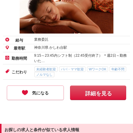
業務委託
給与
神奈川県 かしわ台駅
最寄駅
9:15～23:45内シフト制（22:45受付終了） ＊週2日～勤務
勤務時間
いた…
未経験者歓迎
パパ・ママ歓迎
WワークOK
年齢不問
こだわり
ノルマなし
気になる
詳細を見る
お探しの求人と条件が似ている求人情報