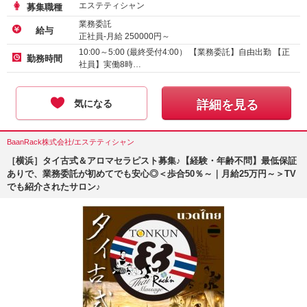
エステティシャン
募集職種
業務委託
給与
正社員-月給
250000
円～
10:00～5:00 (最終受付4:00） 【業務委託】自由出勤 【正
勤務時間
社員】実働8時…
気になる
詳細を見る
BaanRack株式会社/エステティシャン
［横浜］タイ古式＆アロマセラピスト募集♪【経験・年齢不問】最低保証
ありで、業務委託が初めてでも安心◎＜歩合50％～｜月給25万円～＞TV
でも紹介されたサロン♪