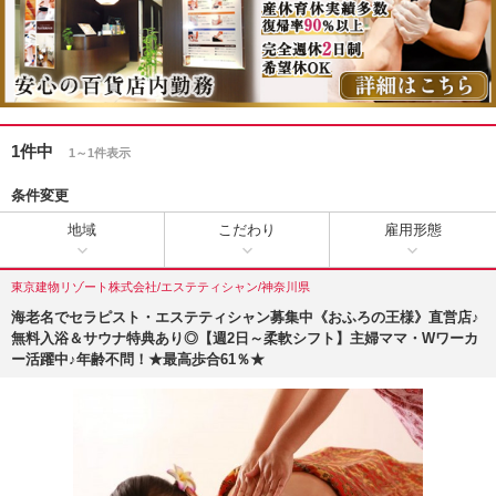
1件中
1～1件表示
条件変更
地域
こだわり
雇用形態
東京建物リゾート株式会社/エステティシャン/神奈川県
海老名でセラピスト・エステティシャン募集中《おふろの王様》直営店♪
無料入浴＆サウナ特典あり◎【週2日～柔軟シフト】主婦ママ・Wワーカ
ー活躍中♪年齢不問！★最高歩合61％★