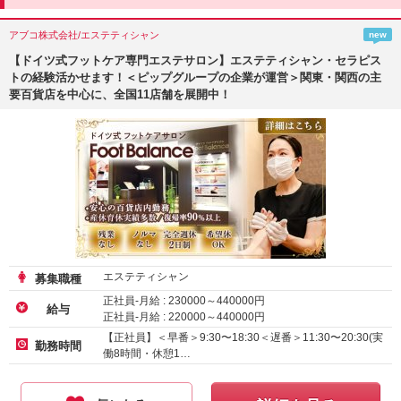
アブコ株式会社/エステティシャン
new
【ドイツ式フットケア専門エステサロン】エステティシャン・セラピス
トの経験活かせます！＜ピップグループの企業が運営＞関東・関西の主
要百貨店を中心に、全国11店舗を展開中！
エステティシャン
募集職種
正社員-月給 :
230000
～
440000
円
給与
正社員-月給 :
220000
～
440000
円
正社員-月給 :
210000
～
440000
円
【正社員】＜早番＞9:30〜18:30＜遅番＞11:30〜20:30(実
勤務時間
働8時間・休憩1…