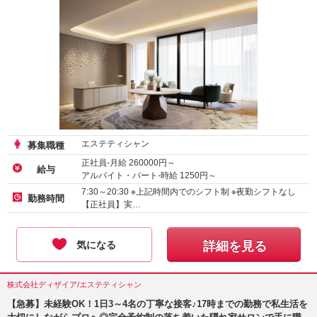
エステティシャン
募集職種
正社員-月給
260000
円～
給与
アルバイト・パート-時給
1250
円～
7:30～20:30 ※上記時間内でのシフト制 ※夜勤シフトなし
勤務時間
【正社員】実…
気になる
詳細を見る
株式会社ディザイア/エステティシャン
【急募】未経験OK！1日3～4名の丁寧な接客♪17時までの勤務で私生活を