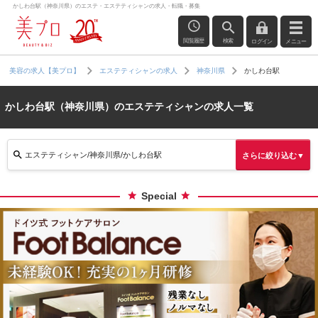
かしわ台駅（神奈川県）のエステ・エステティシャンの求人・転職・募集
閲覧履歴
検索
ログイン
メニュー
かしわ台駅
美容の求人【美プロ】
エステティシャンの求人
神奈川県
かしわ台駅（神奈川県）のエステティシャンの求人一覧
エステティシャン/神奈川県/かしわ台駅
さらに絞り込む▼
Special