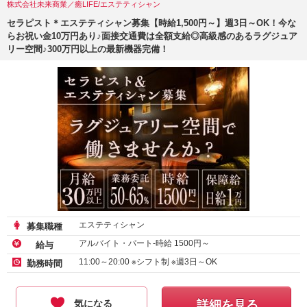
株式会社未来商業／癒LIFE/エステティシャン
セラピスト＊エステティシャン募集【時給1,500円～】週3日～OK！今な
らお祝い金10万円あり♪面接交通費は全額支給◎高級感のあるラグジュア
リー空間♪300万円以上の最新機器完備！
エステティシャン
募集職種
アルバイト・パート-時給
1500
円～
給与
11:00～20:00 ※シフト制 ※週3日～OK
勤務時間
気になる
詳細を見る