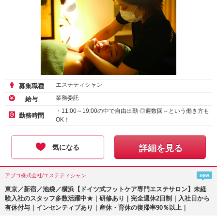
エステティシャン
募集職種
業務委託
給与
・11:00～19:00の中で自由出勤 ◎週数回～という働き方も
勤務時間
OK！
気になる
詳細を見る
アブコ株式会社/エステティシャン
new
東京／新宿／池袋／横浜【ドイツ式フットケア専門エステサロン】未経
験入社のスタッフ多数活躍中★｜研修あり｜完全週休2日制｜入社日から
有休付与｜インセンティブあり｜産休・育休の復帰率90％以上｜