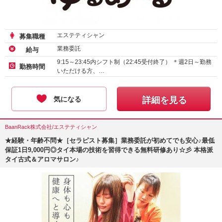
エステティシャン
募集職種
業務委託
給与
9:15～23:45内シフト制（22:45受付終了） ＊週2日～勤務
勤務時間
いただける方、…
気になる
詳細を見る
BaanRack株式会社/エステティシャン
★経験・年齢不問★［セラピスト募集］業務委託が初めてでも安心♪最低
保証1日9,000円◎タイ本場の技術を習得できる無料研修あり☆彡 本格派
タイ古式＆アロマサロン♪