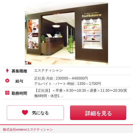
エステティシャン
募集職種
正社員-月給 :
230000
～
440000
円
給与
アルバイト・パート-時給 :
1350
～
1700
円
【正社員】＜早番＞9:30〜18:30＜遅番＞11:30〜20:30(実
勤務時間
働8時間・休憩1…
気になる
詳細を見る
株式会社emieru/エステティシャン