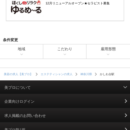
12月リニューアルオープン★セラピスト募集
条件変更
地域
こだわり
雇用形態
かしわ台駅
美容の求人【美プロ】
エステティシャンの求人
神奈川県
美プロについて
利用規約
企業向けログイン
掲載規約
求人掲載のお問い合わせ
個人情報保護ポリシー
美プロPLUS