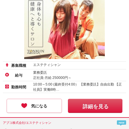
エステティシャン
募集職種
業務委託
給与
正社員-月給
250000
円～
10:00～5:00 (最終受付4:00） 【業務委託】自由出勤 【正
勤務時間
社員】実働8時…
気になる
詳細を見る
アブコ株式会社/エステティシャン
new