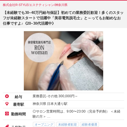
株式会社R-STYLE/エステティシャン/神奈川県
【未経験でも30~40万円給与保証】初めての業務委託歓迎！多くのスタッ
フが未経験スタートで活躍中「美容電気脱毛士」と～ってもお勧めなお
仕事ですよ♪《20~30代活躍中》
業務委託-その他
300,000
円～
給与
神奈川県 日本大通り駅
最寄駅
◎サロン営業時間は、9:00〜23:00（完全予約制） ＜未経
勤務時間
験の方＞ …
オープニング
未経験者歓迎
経験者優遇