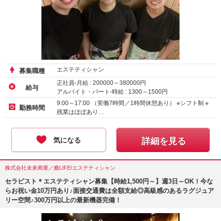
エステティシャン
募集職種
正社員-月給 :
200000
～
380000
円
給与
アルバイト・パート-時給 :
1300
～
1500
円
9:00～17:00 （実働7時間／1時間休憩あり） ※シフト制 ※
勤務時間
残業はほぼあり…
気になる
詳細を見る
株式会社未来商業／癒LIFE/エステティシャン
セラピスト＊エステティシャン募集【時給1,500円～】週3日～OK！今な
らお祝い金10万円あり♪面接交通費は全額支給◎高級感のあるラグジュア
リー空間♪300万円以上の最新機器完備！