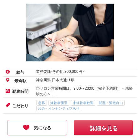
業務委託-その他
300,000
円～
給与
神奈川県 日本大通り駅
最寄駅
◎サロン営業時間は、9:00〜23:00（完全予約制） ＜未経
勤務時間
験の方＞ …
急募
経験者優遇
未経験者歓迎
髪型・髪色自由
こだわり
歩合・インセンティブあり
気になる
詳細を見る