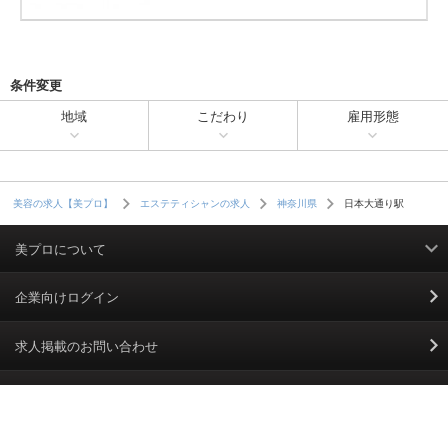
条件変更
地域
こだわり
雇用形態
日本大通り駅
美容の求人【美プロ】
エステティシャンの求人
神奈川県
美プロについて
利用規約
企業向けログイン
掲載規約
求人掲載のお問い合わせ
個人情報保護ポリシー
美プロPLUS
＼ お仕事探しに役立つ情報を配信中／
個人情報のお取り扱いについて