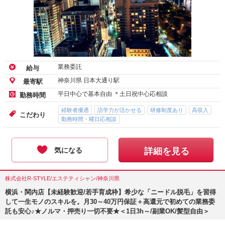
業務委託
給与
神奈川県 日本大通り駅
最寄駅
平日中心で基本自由 ＊土日祝中心応相談
勤務時間
経験者優遇
語学力が活かせる
研修制度あり
高収入
こだわり
勤務時間・曜日応相談
気になる
詳細を見る
株式会社R-STYLE/エステティシャン/神奈川県
横浜・関内店【未経験歓迎/若手育成枠】希少な「ニードル脱毛」を習得
して一生モノのスキルを。月30～40万円保証＋高還元で初めての業務委
託も安心♪★ノルマ・押売り一切不要★＜1日3h～/副業OK/髪型自由＞