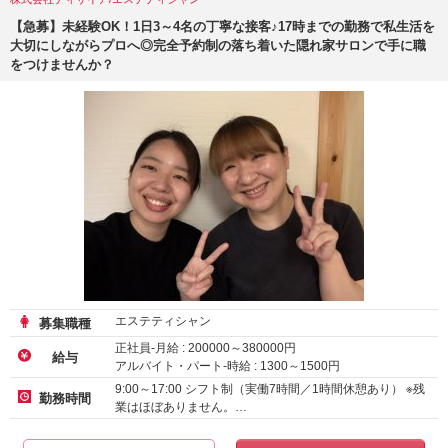
【急募】未経験OK！1日3～4名の丁寧な接客♪17時までの勤務で私生活を
大切にしながらプロへ◎完全予約制の落ち着いた隠れ家サロンで手に職
をつけませんか？
エステティシャン
募集職種
正社員-月給 :
200000
～
380000
円
給与
アルバイト・パート-時給 :
1300
～
1500
円
9:00～17:00 シフト制（実働7時間／1時間休憩あり） ※残
勤務時間
業はほぼありません。…