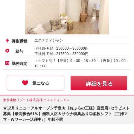
エステティシャン
募集職種
正社員-月給 :
250000
～
350000
円
給与
正社員-月給 :
217500
～
350000
円
・シフト制 └【早番】9：30～18：30 └【遅番】10：00～
勤務時間
19：00
気になる
詳細を見る
東京建物リゾート株式会社/エステティシャン
★12月リニューアルオープン予定★《おふろの王様》直営店♪セラピスト
募集【最高歩合61％】無料入浴＆サウナ特典あり◎柔軟シフト［主婦マ
マ・Wワーカー活躍中♪］年齢不問