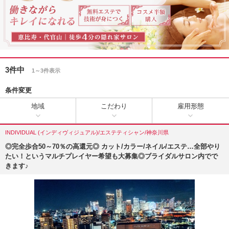
3件中
1～3件表示
条件変更
地域
こだわり
雇用形態
INDIVIDUAL (インディヴィジュアル)/エステティシャン/神奈川県
◎完全歩合50～70％の高還元◎ カット/カラー/ネイル/エステ…全部やり
たい！というマルチプレイヤー希望も大募集◎ブライダルサロン内でで
きます♪