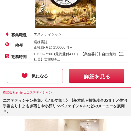
エステティシャン
募集職種
業務委託
給与
正社員-月給
250000
円～
10:00～5:00 (最終受付4:00） 【業務委託】自由出勤 【正
勤務時間
社員】実働8時…
気になる
詳細を見る
株式会社emieru/エステティシャン
エステティシャン募集♪《ノルマ無し》【基本給＋技術歩合35％！／住宅
手当あり】よもぎ蒸しや小顔リンパフェイシャルなどのメニューを展開
＊。