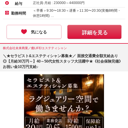
正社員-月給 :
230000
～
440000
円
給与
＜早番＞9:30〜18:30＜遅番＞11:30〜20:30(実働8時間・
勤務時間
休憩1時間) …
気になる
詳細を見る
株式会社未来商業／癒LIFE/エステティシャン
＼★セラピスト&エステティシャン募集★／ 面接交通費全額支給あり
◎【月給30万円～】40～50代女性スタッフ大活躍中★《社会保険完備》
お祝い金10万円支給♪