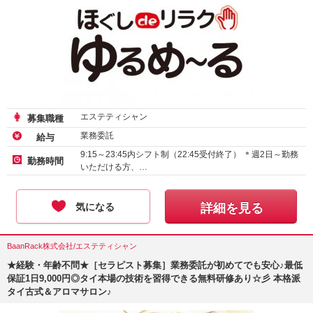
エステティシャン
募集職種
業務委託
給与
9:15～23:45内シフト制（22:45受付終了） ＊週2日～勤務
勤務時間
いただける方、…
気になる
詳細を見る
BaanRack株式会社/エステティシャン
★経験・年齢不問★［セラピスト募集］業務委託が初めてでも安心♪最低
保証1日9,000円◎タイ本場の技術を習得できる無料研修あり☆彡 本格派
タイ古式＆アロマサロン♪