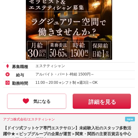
エステティシャン
募集職種
アルバイト・パート-時給
1500
円～
給与
11:00～20:00 ※シフト制 ※週3日～OK
勤務時間
気になる
詳細を見る
アブコ株式会社/エステティシャン
new
【ドイツ式フットケア専門エステサロン】未経験入社のスタッフ多数活
躍中★＜ピップグループの企業が運営＞関東・関西の主要百貨店を中心