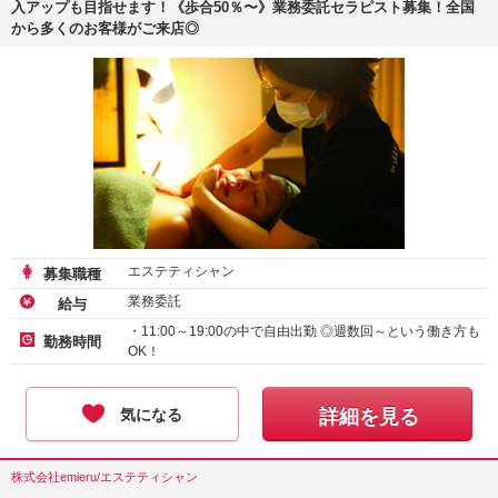
入アップも目指せます！《歩合50％〜》業務委託セラピスト募集！全国
から多くのお客様がご来店◎
エステティシャン
募集職種
業務委託
給与
・11:00～19:00の中で自由出勤 ◎週数回～という働き方も
勤務時間
OK！
気になる
詳細を見る
株式会社emieru/エステティシャン