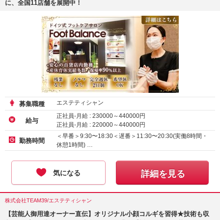
に、全国11店舗を展開中！
エステティシャン
募集職種
正社員-月給 :
230000
～
440000
円
給与
正社員-月給 :
220000
～
440000
円
正社員-月給 :
210000
～
440000
円
＜早番＞9:30〜18:30＜遅番＞11:30〜20:30(実働8時間・
勤務時間
休憩1時間) …
気になる
詳細を見る
株式会社TEAM39/エステティシャン
【芸能人御用達オーナー直伝】オリジナル小顔コルギを習得★技術も収