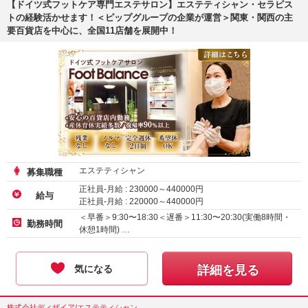
【ドイツ式フットケア専門エステサロン】エステティシャン・セラピス
トの経験活かせます！＜ピップグループの企業が運営＞関東・関西の主
要百貨店を中心に、全国11店舗を展開中！
エステティシャン
募集職種
正社員-月給 :
230000
～
440000
円
給与
正社員-月給 :
220000
～
440000
円
正社員-月給 :
210000
～
440000
円
＜早番＞9:30〜18:30＜遅番＞11:30〜20:30(実働8時間・
勤務時間
休憩1時間) …
気になる
詳細を見る
株式会社ディザイア/エステティシャン