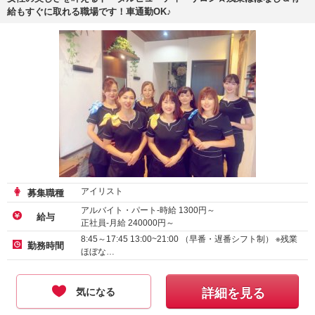
給もすぐに取れる職場です！車通勤OK♪
アイリスト
募集職種
アルバイト・パート-時給
1300
円～
給与
正社員-月給
240000
円～
正社員-月給
215000
円～
8:45～17:45 13:00~21:00 （早番・遅番シフト制） ※残業
勤務時間
ほぼな…
気になる
詳細を見る