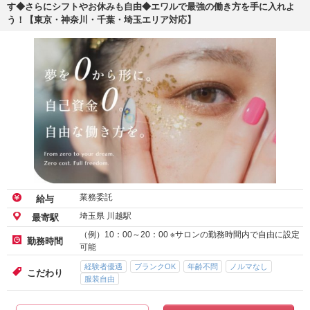
す◆さらにシフトやお休みも自由◆エワルで最強の働き方を手に入れよ
う！【東京・神奈川・千葉・埼玉エリア対応】
業務委託
給与
埼玉県 川越駅
最寄駅
（例）10：00～20：00 ※サロンの勤務時間内で自由に設定
勤務時間
可能
経験者優遇
ブランクOK
年齢不問
ノルマなし
こだわり
服装自由