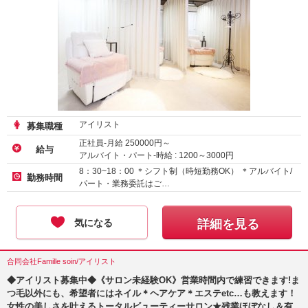
アイリスト
募集職種
正社員-月給
250000
円～
給与
アルバイト・パート-時給 :
1200
～
3000
円
業務委託
8：30~18：00 ＊シフト制（時短勤務OK） ＊アルバイト/
勤務時間
パート・業務委託はご…
気になる
詳細を見る
合同会社Famille soin/アイリスト
◆アイリスト募集中◆《サロン未経験OK》営業時間内で練習できます!ま
つ毛以外にも、希望者にはネイル＊ヘアケア＊エステetc…も教えます！
女性の美しさを叶えるトータルビューティーサロン★残業ほぼなし＆有