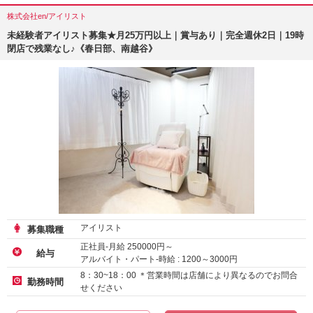
株式会社en/アイリスト
未経験者アイリスト募集★月25万円以上｜賞与あり｜完全週休2日｜19時
閉店で残業なし♪《春日部、南越谷》
アイリスト
募集職種
正社員-月給
250000
円～
給与
アルバイト・パート-時給 :
1200
～
3000
円
8：30~18：00 ＊営業時間は店舗により異なるのでお問合
勤務時間
せください