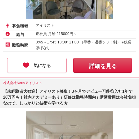
アイリスト
募集職種
正社員-月給
215000
円～
給与
8:45～17:45 13:00~21:00 （早番・遅番シフト制） ※残業
勤務時間
ほぼなし
気になる
詳細を見る
株式会社Norn/アイリスト
【未経験者大歓迎】アイリスト募集！3ヶ月でデビュー可能◎入社1年で
28万円も！社内アカデミーあり / 研修は勤務時間内 / 講習費用は会社負担
なので、しっかりと技術を学べる★