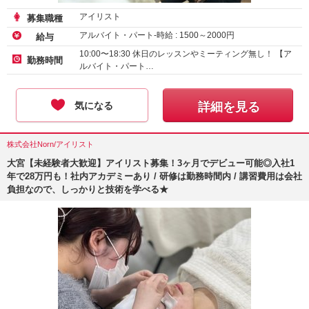
アイリスト
募集職種
アルバイト・パート-時給 :
1500
～
2000
円
給与
10:00〜18:30 休日のレッスンやミーティング無し！ 【ア
勤務時間
ルバイト・パート…
気になる
詳細を見る
株式会社Norn/アイリスト
大宮【未経験者大歓迎】アイリスト募集！3ヶ月でデビュー可能◎入社1
年で28万円も！社内アカデミーあり / 研修は勤務時間内 / 講習費用は会社
負担なので、しっかりと技術を学べる★