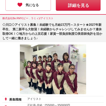
気になる
詳細を見る
株式会社Be.RMY(ビー．ラミィ)/アイリスト
◇川口◇アイリスト募集！未経験でも月給23万円～スタート★2027年新
卒生、 第二新卒も大歓迎！未経験からチャレンジしてみませんか？連休
取得OK！◇地方からの上京応援！家賃一部負担制度◎美容師免許を活か
して一緒に働きましょう♪
アイリスト
募集職種
正社員-月給 :
255000
～
350000
円