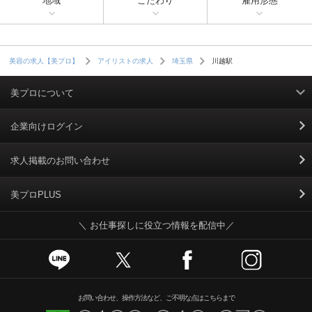
地域
こだわり
雇用形態
業界全体を通して、女性が長く働けるような制度が整えられているので、長
く働きたい方にオススメ。
川越駅
美容の求人【美プロ】
アイリストの求人
埼玉県
美プロについて
利用規約
企業向けログイン
掲載規約
求人掲載のお問い合わせ
個人情報保護ポリシー
美プロPLUS
＼ お仕事探しに役立つ情報を配信中／
個人情報のお取り扱いについて
Cookieポリシー
スカウトとは
お問い合わせ、操作方法など、ご不明な点はこちらまで