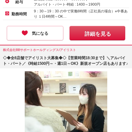
給与
アルバイト・パート-時給 :
1400
～
1900
円
正社員（新卒）-月給
230000
円～
9：30～19：30 の中で実働8時間（正社員の場合）※中番あ
勤務時間
り １日4時間～OK…
気になる
詳細を見る
株式会社BBサポートホールディングス/アイリスト
◇◆全8店舗でアイリスト大募集◆◇【営業時間18:30まで】＼アルバイ
ト・パート／《時給1500円～・週1日～OK》新規オープン店もあります♪