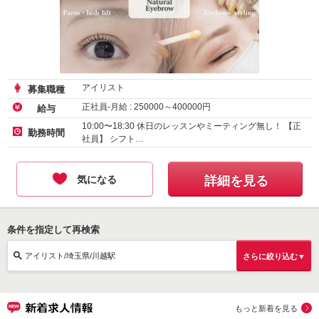
アイリスト
募集職種
正社員-月給 :
250000
～
400000
円
給与
10:00〜18:30 休日のレッスンやミーティング無し！ 【正
勤務時間
社員】 シフト…
気になる
詳細を見る
条件を指定して再検索
アイリスト/埼玉県/川越駅
さらに絞り込む▼
もっと新着を見る