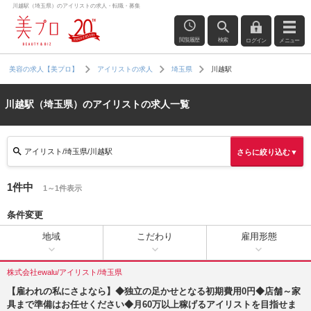
川越駅（埼玉県）のアイリストの求人・転職・募集
閲覧履歴
検索
ログイン
メニュー
川越駅
美容の求人【美プロ】
アイリストの求人
埼玉県
川越駅（埼玉県）のアイリストの求人一覧
アイリスト/埼玉県/川越駅
さらに絞り込む▼
1件中
1～1件表示
条件変更
地域
こだわり
雇用形態
株式会社ewalu/アイリスト/埼玉県
【雇われの私にさよなら】◆独立の足かせとなる初期費用0円◆店舗～家
具まで準備はお任せください◆月60万以上稼げるアイリストを目指せま