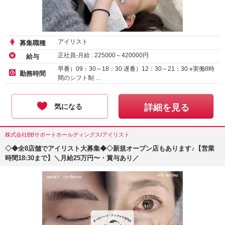
アイリスト
募集職種
正社員-月給 :
225000
～
420000
円
給与
早番）09：30～18：30 遅番）12：30～21：30 ※実働8時
勤務時間
間のシフト制 …
気になる
詳細を見る
株式会社BBサポートホールディングス/アイリスト
◇◆全8店舗でアイリスト大募集◆◇新規オープン店もあります♪【営業
時間18:30まで】＼月給25万円〜・賞与あり／