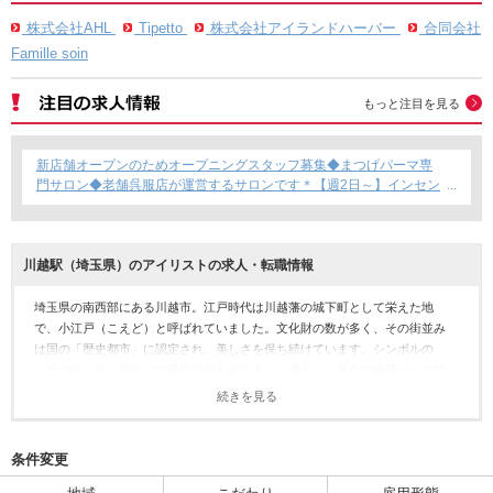
株式会社AHL
Tipetto
株式会社アイランドハーバー
合同会社
Famille soin
もっと注目を見る
新店舗オープンのためオープニングスタッフ募集◆まつげパーマ専
門サロン◆老舗呉服店が運営するサロンです＊【週2日～】インセン
ティブあり◎
川越駅（埼玉県）のアイリストの求人・転職情報
埼玉県の南西部にある川越市。江戸時代は川越藩の城下町として栄えた地
で、小江戸（こえど）と呼ばれていました。文化財の数が多く、その街並み
は国の「歴史都市」に認定され、美しさを保ち続けています。シンボルの
「時の鐘」や、蔵造りの建物が軒を連ねる「一番街」、勝負の神様として知
られる「川越八幡宮」など、古き良き情緒を感じようと年間約600万人以上の
続きを見る
観光客が訪れています。また、季節ごとにイベントも開催されています。春
は川船に乗って桜を眺めたり、秋は芋ほりを体験できたりと、日本の豊かな
風土を感じられる機会が多くありますよ。川越市のアイリスト求人は、川越
条件変更
駅近辺に点在しているようです。駅近くなので、通勤に支障がありません。