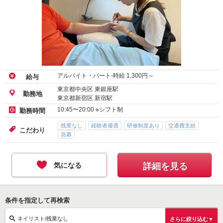
アルバイト・パート-時給
1,300
円～
給与
東京都中央区 東銀座駅
勤務地
東京都新宿区 新宿駅
10:45〜20:00 ※シフト制
勤務時間
残業なし
経験者優遇
研修制度あり
交通費支給
こだわり
急募
気になる
詳細を見る
条件を指定して再検索
ネイリスト/残業なし
さらに絞り込む▼