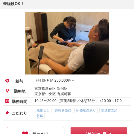
未経験OK！
正社員-月給
250,000
円～
給与
東京都新宿区 新宿駅
勤務地
東京都中央区 有楽町駅
10:45〜20:00（実働8時間／休憩75分） ※10:00～17:0…
勤務時間
残業なし
経験者優遇
研修制度あり
交通費支給
こだわり
急募