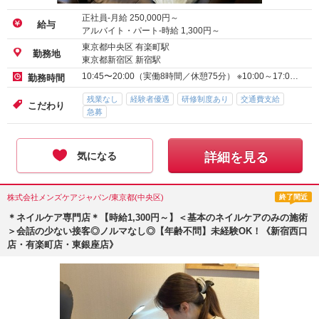
正社員-月給
250,000
円～
給与
アルバイト・パート-時給
1,300
円～
東京都中央区 有楽町駅
勤務地
東京都新宿区 新宿駅
10:45〜20:00（実働8時間／休憩75分） ※10:00～17:0…
勤務時間
残業なし
経験者優遇
研修制度あり
交通費支給
こだわり
急募
気になる
詳細を見る
株式会社メンズケアジャパン/東京都(中央区)
終了間近
＊ネイルケア専門店＊【時給1,300円～】＜基本のネイルケアのみの施術
＞会話の少ない接客◎ノルマなし◎【年齢不問】未経験OK！《新宿西口
店・有楽町店・東銀座店》