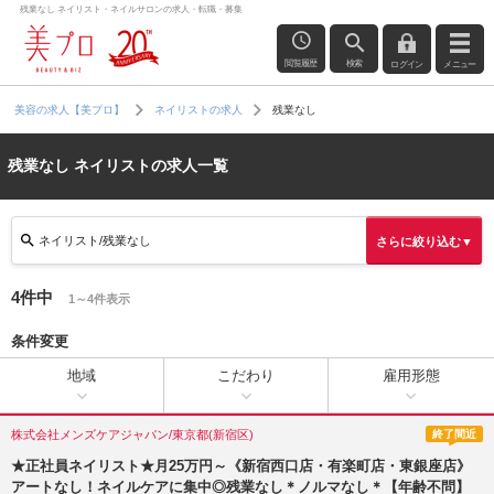
残業なし ネイリスト・ネイルサロンの求人・転職・募集
閲覧履歴
検索
ログイン
メニュー
残業なし
美容の求人【美プロ】
ネイリストの求人
残業なし ネイリストの求人一覧
ネイリスト/残業なし
さらに絞り込む▼
4件中
1～4件表示
条件変更
地域
こだわり
雇用形態
株式会社メンズケアジャパン/東京都(新宿区)
終了間近
★正社員ネイリスト★月25万円～《新宿西口店・有楽町店・東銀座店》
アートなし！ネイルケアに集中◎残業なし＊ノルマなし＊【年齢不問】