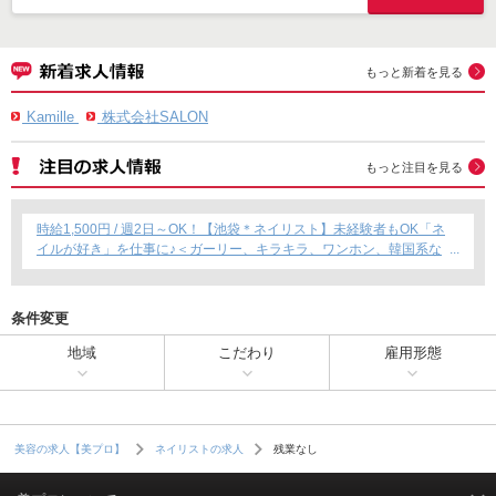
もっと新着を見る
Kamille
株式会社SALON
もっと注目を見る
時給1,500円 / 週2日～OK！【池袋＊ネイリスト】未経験者もOK「ネ
イルが好き」を仕事に♪＜ガーリー、キラキラ、ワンホン、韓国系な
ど幅広く提案できます！＞
条件変更
地域
こだわり
雇用形態
残業なし
美容の求人【美プロ】
ネイリストの求人