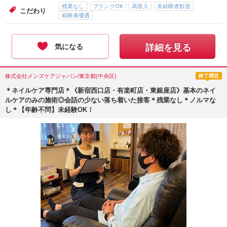
残業なし
ブランクOK
高収入
未経験者歓迎
こだわり
経験者優遇
気になる
詳細を見る
株式会社メンズケアジャパン/東京都(中央区)
終了間近
＊ネイルケア専門店＊《新宿西口店・有楽町店・東銀座店》基本のネイ
ルケアのみの施術◎会話の少ない落ち着いた接客＊残業なし＊ノルマな
し＊【年齢不問】未経験OK！