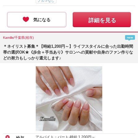
ノルマなし
気になる
詳細を見る
Kamille/千葉県(柏市)
new
＊ネイリスト募集＊【時給1,200円～】ライフスタイルに合った出勤時間
帯の選択OK★《歩合＋手当あり》サロンへの貢献や自身のファン作りな
どの努力もしっかり還元します♪
アルバイト・パート-時給
1,200
円～
給与