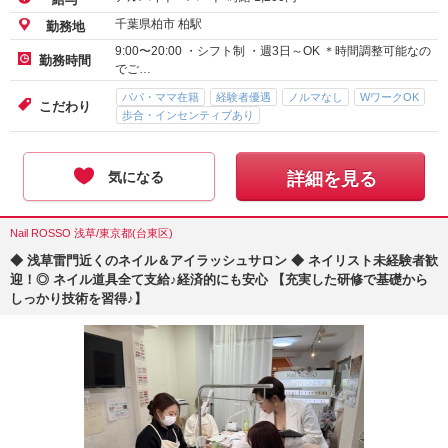
千葉県柏市 柏駅
勤務地
9:00〜20:00 ・シフト制 ・週3日～OK ＊時間調整可能なの
勤務時間
でご…
パパ・ママ在籍
経験者優遇
ノルマなし
WワークOK
こだわり
歩合・インセンティブあり
気になる
詳細を見る
Nail ROSSO 浅草/東京都(台東区)
◆ 浅草雷門近くのネイル＆アイラッシュサロン ◆ ネイリスト未経験者歓
迎！◎ ネイル道具全て支給♪経済的にも安心 【充実した研修で基礎から
しっかり技術を習得♪】