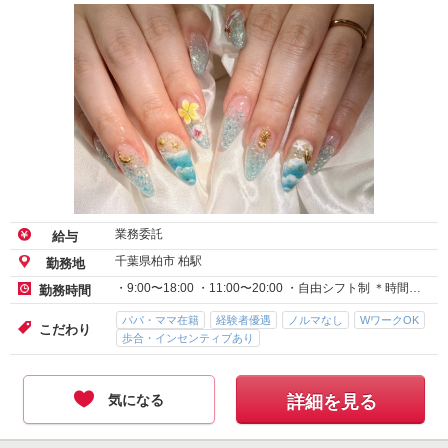
業務委託
給与
千葉県柏市 柏駅
勤務地
・9:00〜18:00 ・11:00〜20:00 ・自由シフト制 ＊時間…
勤務時間
パパ・ママ在籍
経験者優遇
ノルマなし
WワークOK
こだわり
歩合・インセンティブあり
気になる
詳細を見る