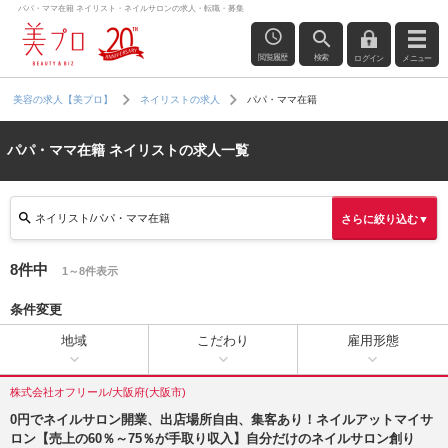
パパ・ママ在籍 ネイリスト・ネイルサロンの求人・転職・募集
閲覧履歴
検索
ログイン
メニュー
パパ・ママ在籍
美容の求人【美プロ】
ネイリストの求人
パパ・ママ在籍 ネイリストの求人一覧
ネイリスト/パパ・ママ在籍
さらに絞り込む▼
8件中
1～8件表示
条件変更
地域
こだわり
雇用形態
株式会社オフリール/大阪府(大阪市)
0円でネイルサロン開業、出店場所自由、集客あり！ネイルアットマイサ
ロン【売上の60％～75％が手取り収入】自分だけのネイルサロン創り