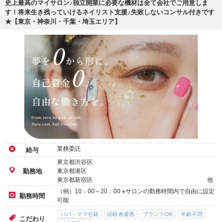
史上最高のマイサロン♪独立開業に必要な機材は全て会社でご用意しま
す！将来生き残っていけるネイリスト支援♪失敗しないコンサル付きです
★【東京・神奈川・千葉・埼玉エリア】
業務委託
給与
東京都渋谷区
東京都港区
勤務地
東京都新宿区
他
（例）10：00～20：00 ※サロンの勤務時間内で自由に設定
勤務時間
可能
パパ・ママ在籍
経験者優遇
ブランクOK
年齢不問
こだわり