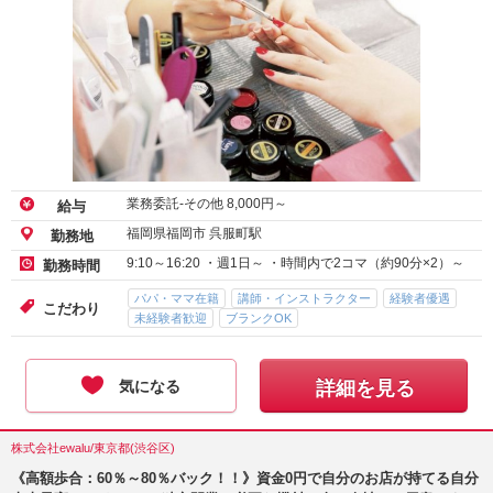
業務委託-その他
8,000
円～
給与
福岡県福岡市 呉服町駅
勤務地
9:10～16:20 ・週1日～ ・時間内で2コマ（約90分×2）～
勤務時間
パパ・ママ在籍
講師・インストラクター
経験者優遇
こだわり
未経験者歓迎
ブランクOK
気になる
詳細を見る
株式会社ewalu/東京都(渋谷区)
《高額歩合：60％～80％バック！！》資金0円で自分のお店が持てる自分