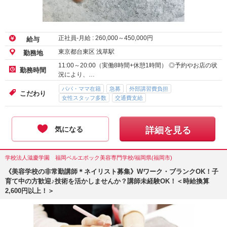
正社員-月給 :
260,000
～
450,000
円
給与
東京都台東区 浅草駅
勤務地
11:00～20:00（実働8時間+休憩1時間） ◎予約やお店の状
勤務時間
況により、…
パパ・ママ在籍
急募
外部講習費負担
こだわり
女性スタッフ多数
交通費支給
気になる
詳細を見る
学校法人滋慶学園 福岡ベルエポック美容専門学校/福岡県(福岡市)
《美容学校の非常勤講師＊ネイリスト募集》Wワーク・ブランクOK！子
育て中の方歓迎♪技術を活かしませんか？講師未経験OK！＜時給換算
2,600円以上！＞