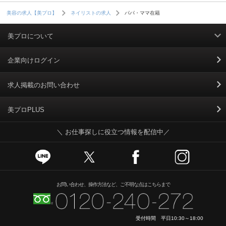
パパ・ママ在籍
美容の求人【美プロ】
ネイリストの求人
美プロについて
利用規約
企業向けログイン
掲載規約
求人掲載のお問い合わせ
個人情報保護ポリシー
美プロPLUS
＼ お仕事探しに役立つ情報を配信中／
個人情報のお取り扱いについて
Cookieポリシー
スカウトとは
お問い合わせ、操作方法など、ご不明な点はこちらまで
運営会社
受付時間 平日10:30～18:00