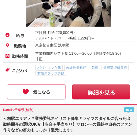
正社員-月給
220,000
円～
給与
アルバイト・パート-時給
1,226
円～
東京都台東区 浅草駅
勤務地
営業時間内シフト制 11:00～20:00（最終受付18:30）
勤務時間
【正…
パパ・ママ在籍
未経験者歓迎
急募
外部講習費負担
こだわり
女性スタッフ多数
気になる
詳細を見る
Kamille/千葉県(柏市)
new
＜柏駅エリア＞＊業務委託ネイリスト募集＊ライフスタイルに合った出
勤時間帯の選択OK★【歩合＋手当あり】サロンへの貢献や自身のファン
作りなどの努力もしっかり還元します♪