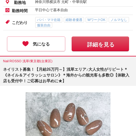
神奈川県横浜市 元町・中華街駅
勤務地
平日中心で基本自由
勤務時間
パパ・ママ在籍
経験者優遇
WワークOK
ノルマなし
こだわり
服装自由
気になる
詳細を見る
Nail ROSSO 浅草/東京都(台東区)
ネイリスト募集！【月給26万円～】浅草エリア♪大人女性がリピート＊
《ネイル＆アイラッシュサロン》＊海外からの観光客も多数◎【体験入
店も受付中！ご応募はお早めに★】