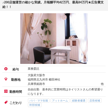
♪200店舗運営の確かな実績。月報酬平均42万円、最高84万円★広告費支
給！！
業務委託
給与
大阪府大阪市
福岡県北九州市 櫛田神社
勤務地
兵庫県姫路市
他
自由出勤 基本的に営業時間はネイリストさんの希望通り
勤務時間
になります。
パパ・ママ在籍
アットホーム
経験者優遇
店長候補
こだわり
幹部候補