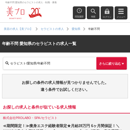
年齢不問 愛知県のセラピストの求人・転職・募集
閲覧履歴
検索
ログイン
メニュー
年齢不問
美容の求人【美プロ】
セラピストの求人
愛知県
年齢不問 愛知県のセラピストの求人一覧
セラピスト/愛知県/年齢不問
さらに絞り込む▼
お探しの条件の求人情報が見つかりませんでした。
違う条件でお試しください。
お探しの求人と条件が似ている求人情報
株式会社PROLABO・SPA /セラピスト
≪期間限定！≫痩身エステ経験者限定★月給28万円 6ヶ月間保証！＼