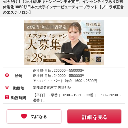
≪今だけ！！≫月給UPキャンペーン中★賞与、インセンティブあり◎有
休消化100%◎日本の大手インナービューティーブランド【プロラボ直営
のエステサロン】
正社員-月給 :
260000
～
550000
円
正社員-月給 :
240000
～
550000
円
給与
アルバイト・パート-時給 :
1600
～
2500
円
愛知県名古屋市 矢場町駅
勤務地
【平日】 ・早番｜10:30～19:30 ・中番｜11:30～20:30 ・
勤務時間
遅番｜…
気になる
詳細を見る