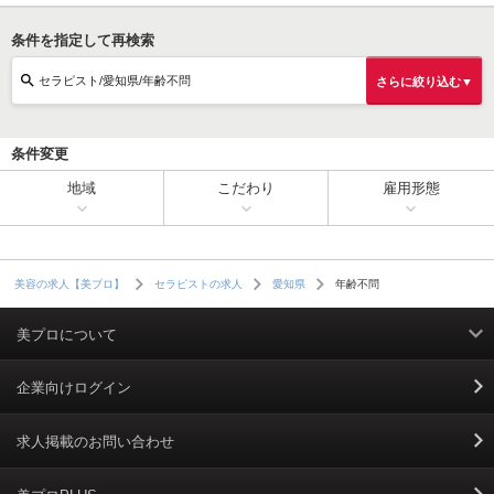
条件を指定して再検索
セラピスト/愛知県/年齢不問
さらに絞り込む▼
条件変更
地域
こだわり
雇用形態
年齢不問
美容の求人【美プロ】
セラピストの求人
愛知県
美プロについて
利用規約
企業向けログイン
掲載規約
求人掲載のお問い合わせ