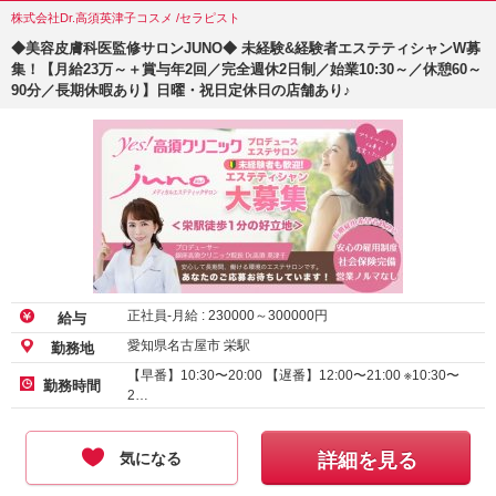
株式会社Dr.高須英津子コスメ /セラピスト
◆美容皮膚科医監修サロンJUNO◆ 未経験&経験者エステティシャンW募
集！【月給23万～＋賞与年2回／完全週休2日制／始業10:30～／休憩60～
90分／長期休暇あり】日曜・祝日定休日の店舗あり♪
正社員-月給 :
230000
～
300000
円
給与
愛知県名古屋市 栄駅
勤務地
【早番】10:30〜20:00 【遅番】12:00〜21:00 ※10:30〜
勤務時間
2…
気になる
詳細を見る