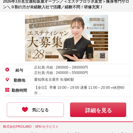
2026年3月名古屋松坂屋オープン／＜エステプロラボ直営＞痩身専門サロ
ン＼９割の方が未経験入社で活躍／経験不問！研修充実！
正社員-月給 :
280000
～
280000
円
給与
正社員-月給 :
240000
～
550000
円
愛知県名古屋市 矢場町駅
勤務地
【全日】 早番 10:00～19:00 遅番 11:00～20:00 ※休憩60
勤務時間
分…
気になる
詳細を見る
株式会社PROLABO・SPA /セラピスト