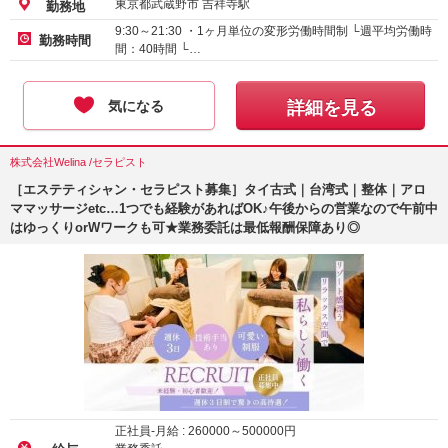
東京都武蔵野市 吉祥寺駅
勤務地
9:30～21:30 ・1ヶ月単位の変形労働時間制 └週平均労働時
勤務時間
間：40時間 └…
気になる
詳細を見る
株式会社Welina /セラピスト
［エステティシャン・セラピスト募集］タイ古式｜台湾式｜整体｜アロ
ママッサージetc…1つでも経験があればOK♪午後からの営業なので午前中
はゆっくりorWワークも可★業務委託は最低報酬保障あり◎
正社員-月給 :
260000
～
500000
円