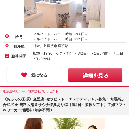
アルバイト・パート-時給
1300
円～
給与
アルバイト・パート-時給
1225
円～
神奈川県藤沢市 藤沢駅
勤務地
9:30～18:30（シフト制） ・週2日～ ・1日5時間～ ＊土日
勤務時間
どちらかは…
気になる
詳細を見る
東京建物リゾート株式会社 /セラピスト
《おふろの王様》直営店♪セラピスト・エステティシャン募集！★最高歩
合61％★ 無料入浴＆サウナ特典あり◎【週2日～柔軟シフト】主婦ママ・
Wワーカー活躍中♪年齢不問！