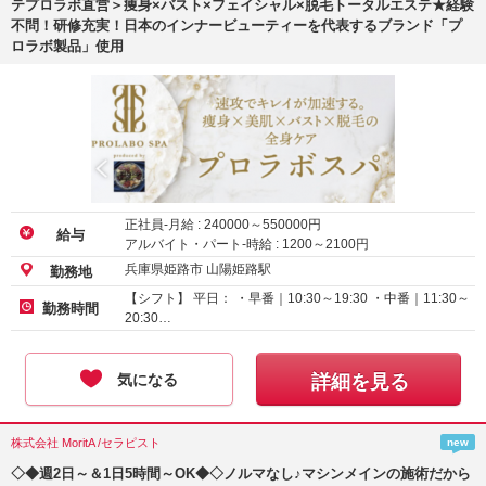
テプロラボ直営＞痩身×バスト×フェイシャル×脱毛トータルエステ★経験
不問！研修充実！日本のインナービューティーを代表するブランド「プ
ロラボ製品」使用
正社員-月給 :
240000
～
550000
円
給与
アルバイト・パート-時給 :
1200
～
2100
円
兵庫県姫路市 山陽姫路駅
勤務地
【シフト】 平日： ・早番｜10:30～19:30 ・中番｜11:30～
勤務時間
20:30…
気になる
詳細を見る
株式会社 MoritA /セラピスト
new
◇◆週2日～＆1日5時間～OK◆◇ノルマなし♪マシンメインの施術だから