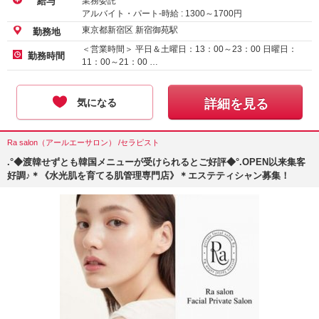
業務委託
給与
アルバイト・パート-時給 :
1300
～
1700
円
東京都新宿区 新宿御苑駅
勤務地
＜営業時間＞ 平日＆土曜日：13：00～23：00 日曜日：
勤務時間
11：00～21：00 …
気になる
詳細を見る
Ra salon（アールエーサロン） /セラピスト
.°◆渡韓せずとも韓国メニューが受けられるとご好評◆°.OPEN以来集客
好調♪＊《水光肌を育てる肌管理専門店》＊エステティシャン募集！