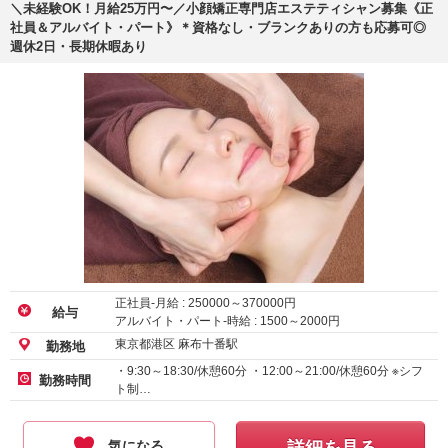
＼未経験OK！月給25万円〜／小顔矯正専門店エステティシャン募集《正
社員＆アルバイト・パート》＊資格なし・ブランクありの方も応募可◎
週休2日・長期休暇あり
正社員-月給 :
250000
～
370000
円
給与
アルバイト・パート-時給 :
1500
～
2000
円
東京都港区 麻布十番駅
勤務地
・9:30～18:30/休憩60分 ・12:00～21:00/休憩60分 ※シフ
勤務時間
ト制…
気になる