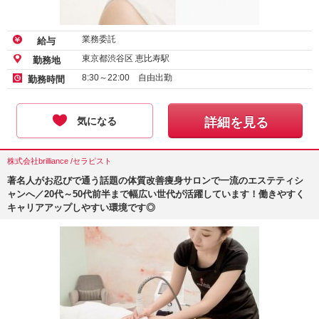
業務委託
給与
東京都渋谷区 恵比寿駅
勤務地
8:30～22:00 自由出勤
勤務時間
気になる
詳細を見る
株式会社brilliance /セラピスト
著名人がお忍びで通う話題の体質改善痩身サロンで一流のエステティシ
ャンへ／20代～50代前半まで幅広い世代が活躍しています！働きやすく
キャリアアップしやすい環境です◎