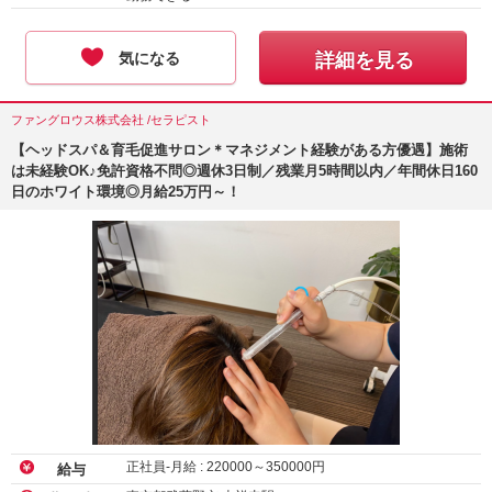
気になる
詳細を見る
ファングロウス株式会社 /セラピスト
【ヘッドスパ＆育毛促進サロン＊マネジメント経験がある方優遇】施術
は未経験OK♪免許資格不問◎週休3日制／残業月5時間以内／年間休日160
日のホワイト環境◎月給25万円～！
正社員-月給 :
220000
～
350000
円
給与