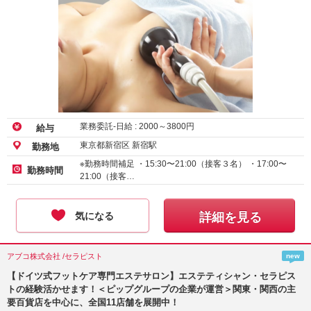
業務委託-日給 :
2000
～
3800
円
給与
東京都新宿区 新宿駅
勤務地
※勤務時間補足 ・15:30〜21:00（接客３名） ・17:00〜
勤務時間
21:00（接客…
気になる
詳細を見る
アブコ株式会社 /セラピスト
new
【ドイツ式フットケア専門エステサロン】エステティシャン・セラピス
トの経験活かせます！＜ピップグループの企業が運営＞関東・関西の主
要百貨店を中心に、全国11店舗を展開中！