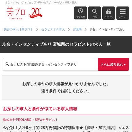
歩合・インセンティブあり 宮城県のセラピストの求人・転職・募集
閲覧履歴
検索
ログイン
メニュー
歩合・インセンティブあり
美容の求人【美プロ】
セラピストの求人
宮城県
歩合・インセンティブあり 宮城県のセラピストの求人一覧
セラピスト/宮城県/歩合・インセンティブあり
さらに絞り込む▼
お探しの条件の求人情報が見つかりませんでした。
違う条件でお試しください。
お探しの求人と条件が似ている求人情報
株式会社PROLABO・SPA /セラピスト
今だけ！入社6ヶ月間 28万円保証の特別採用★【姫路・加古川店】＜エス