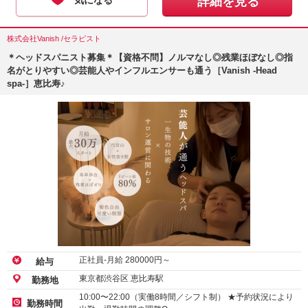
詳細を見る
株式会社Vanish /セラピスト
＊ヘッドスパニスト募集＊【資格不問】ノルマなし◎残業ほぼなし◎指
名がとりやすい◎芸能人やインフルエンサーも通う［Vanish ‐Head
spa‐］恵比寿♪
正社員-月給
280000
円～
給与
東京都渋谷区 恵比寿駅
勤務地
10:00〜22:00（実働8時間／シフト制） ★予約状況により
勤務時間