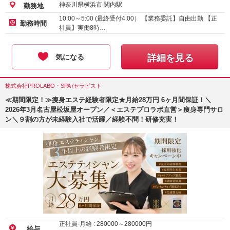
神奈川県横浜市 関内駅
勤務地
10:00～5:00 (最終受付4:00） 【業務委託】自由出勤 【正
勤務時間
社員】実働8時…
気になる
詳細を見る
株式会社PROLABO・SPA /セラピスト
≪期間限定！≫痩身エステ経験者限定★月給28万円 6ヶ月間保証！＼
2026年3月名古屋松坂屋オープン／＜エステプロラボ直営＞痩身専門サロ
ン＼９割の方が未経験入社で活躍／経験不問！研修充実！
正社員-月給 :
280000
～
280000
円
給与