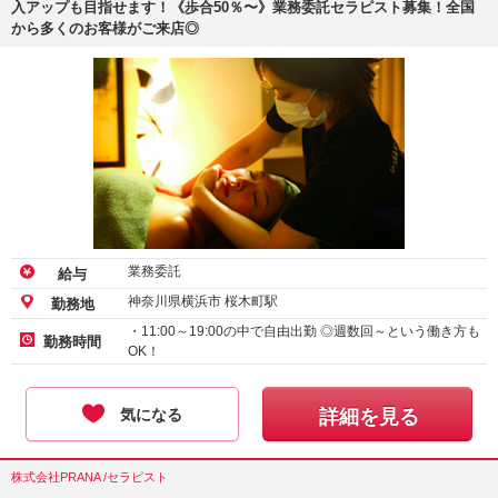
入アップも目指せます！《歩合50％〜》業務委託セラピスト募集！全国
から多くのお客様がご来店◎
業務委託
給与
神奈川県横浜市 桜木町駅
勤務地
・11:00～19:00の中で自由出勤 ◎週数回～という働き方も
勤務時間
OK！
気になる
詳細を見る
株式会社PRANA /セラピスト