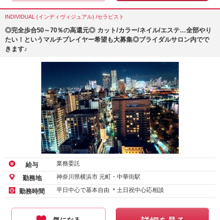
INDIVIDUAL (インディヴィジュアル) /セラピスト
◎完全歩合50～70％の高還元◎ カット/カラー/ネイル/エステ…全部やり
たい！というマルチプレイヤー希望も大募集◎ブライダルサロン内でで
きます♪
業務委託
給与
神奈川県横浜市 元町・中華街駅
勤務地
平日中心で基本自由 ＊土日祝中心応相談
勤務時間
気になる