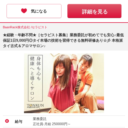
気になる
詳細を見る
BaanRack株式会社 /セラピスト
★経験・年齢不問★［セラピスト募集］業務委託が初めてでも安心♪最低
保証1日9,000円◎タイ本場の技術を習得できる無料研修あり☆彡 本格派
タイ古式＆アロマサロン♪
業務委託
給与
正社員-月給
250000
円～