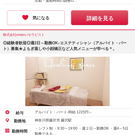
出勤・退勤時間の調整O…
気になる
詳細を見る
株式会社emieru /セラピスト
◎経験者歓迎◎週2日～勤務OK♪エステティシャン（アルバイト・パー
ト）募集★よもぎ蒸しや小顔矯正など人気メニューが学べる＊。
アルバイト・パート-時給
1225
円～
給与
神奈川県藤沢市 藤沢駅
勤務地
・シフト制 ・9:30～19:00 ・週２日～勤務OK ・週4～5日
勤務時間
勤務できる…