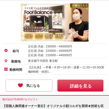
正社員-月給 :
230000
～
440000
円
正社員-月給 :
220000
～
440000
円
給与
正社員-月給 :
210000
～
440000
円
東京都千代田区 東京駅
勤務地
【正社員】＜早番＞9:30〜18:30＜遅番＞11:30〜20:30(実
勤務時間
働8時間・休憩1…
気になる
詳細を見る
株式会社TEAM39 /セラピスト
【芸能人御用達オーナー直伝】オリジナル小顔コルギを習得★技術も収