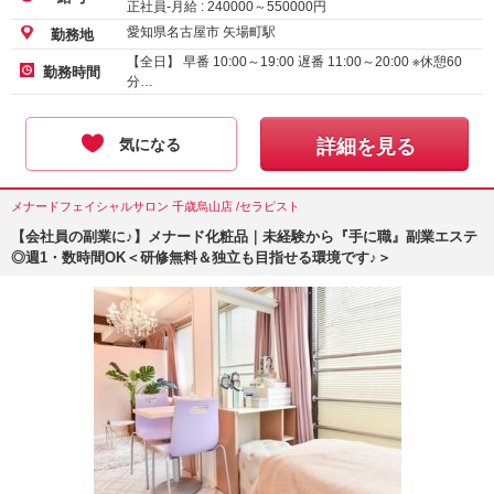
正社員-月給 :
240000
～
550000
円
愛知県名古屋市 矢場町駅
勤務地
【全日】 早番 10:00～19:00 遅番 11:00～20:00 ※休憩60
勤務時間
分…
気になる
詳細を見る
メナードフェイシャルサロン 千歳烏山店 /セラピスト
【会社員の副業に♪】メナード化粧品｜未経験から『手に職』副業エステ
◎週1・数時間OK＜研修無料＆独立も目指せる環境です♪＞