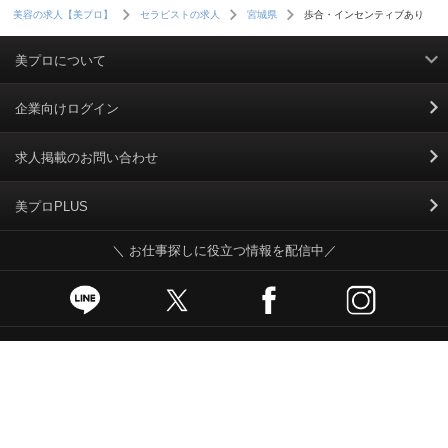
歩合・インセンティブあり
美容の求人【美プロ】
セラピストの求人
宮城県
美プロについて
利用規約
企業向けログイン
掲載規約
求人掲載のお問い合わせ
個人情報保護ポリシー
美プロPLUS
＼ お仕事探しに役立つ情報を配信中／
個人情報のお取り扱いについて
Cookieポリシー
スカウトとは
お問い合わせ、操作方法など、ご不明な点はこちらまで
運営会社
受付時間 平日10:30～18:00