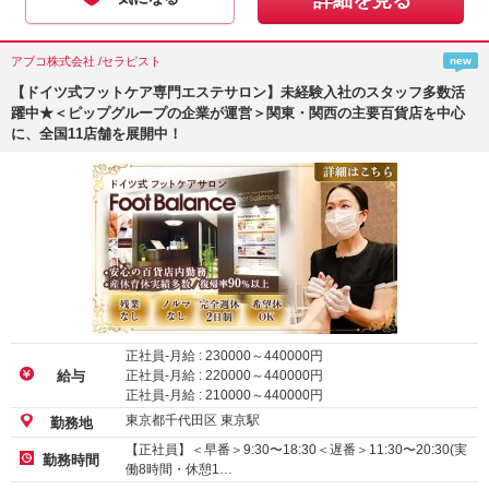
詳細を見る
アブコ株式会社 /セラピスト
new
【ドイツ式フットケア専門エステサロン】未経験入社のスタッフ多数活
躍中★＜ピップグループの企業が運営＞関東・関西の主要百貨店を中心
に、全国11店舗を展開中！
正社員-月給 :
230000
～
440000
円
正社員-月給 :
220000
～
440000
円
給与
正社員-月給 :
210000
～
440000
円
東京都千代田区 東京駅
勤務地
【正社員】＜早番＞9:30〜18:30＜遅番＞11:30〜20:30(実
勤務時間
働8時間・休憩1…