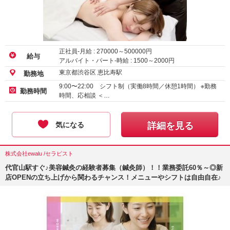
正社員-月給 :
270000
～
500000
円
給与
アルバイト・パート-時給 :
1500
～
2000
円
東京都渋谷区 恵比寿駅
勤務地
9:00〜22:00 シフト制（実働8時間／休憩1時間） ※勤務
勤務時間
時間、応相談 ＜…
気になる
詳細を見る
株式会社ewalu /セラピスト
代官山駅すぐ♪美容鍼灸の経験者募集（鍼灸師）！！業務委託60％～◎新
店OPENの立ち上げから関わるチャンス！メニューやシフトは自由自在♪