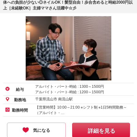
体への負担が少ない◎ネイルOK！髪型自由！歩合含めると時給2000円以
上［未経験OK］主婦ママさん活躍中☆彡
アルバイト・パート-時給 :
1300
～
1500
円
給与
アルバイト・パート-時給 :
1200
～
1500
円
千葉県流山市 南流山駅
勤務地
【営業時間】10:00～21:00 ※シフト制 ※1日5時間勤務～
勤務時間
（アルバイト・…
気になる
詳細を見る