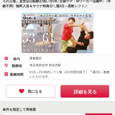
ろの王様」直営店◎経験が浅い方OK♪主婦ママ・Wワーカー活躍中♪〈年
齢不問〉無料入浴＆サウナ特典◎＼週2日～柔軟シフト／
業務委託
給与
埼玉県和光市 和光市駅
勤務地
9:15～23:45内シフト制（22:45受付終了） ＊週2日～勤務
勤務時間
いただける方、…
気になる
詳細を見る
条件を指定して再検索