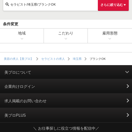
セラピスト/埼玉県/ブランクOK
さらに絞り込む▼
条件変更
地域
こだわり
雇用形態
ブランクOK
美容の求人【美プロ】
セラピストの求人
埼玉県
美プロについて
利用規約
企業向けログイン
掲載規約
求人掲載のお問い合わせ
個人情報保護ポリシー
美プロPLUS
＼ お仕事探しに役立つ情報を配信中／
個人情報のお取り扱いについて