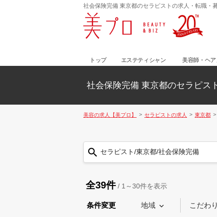
社会保険完備 東京都のセラピストの求人・転職・
トップ
エステティシャン
美容師・ヘア
社会保険完備 東京都のセラピス
美容の求人【美プロ】
セラピストの求人
東京都
セラピスト/東京都/社会保険完備
全39件
/
1～30
件を表示
条件変更
地域
こだわ