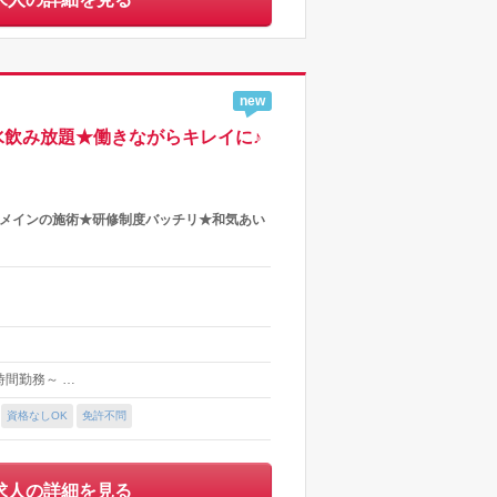
new
素水飲み放題★働きながらキレイに♪
ンメインの施術★研修制度バッチリ★和気あい
5時間勤務～ …
資格なしOK
免許不問
求人の詳細を見る