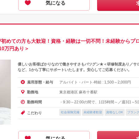
気になる
初めての方も大歓迎！資格・経験は一切不問！未経験からプロを
10万円あり＞
優しいお客様ばかりなので働きやすさもバツグン★＜研修制度あり／サ
など、1から丁寧にサポートいたします。安心してご応募ください。
アルバイト・パート-時給 :
～
円
雇用形態・給与
1,500
2,000
東京都港区 麻布十番駅
勤務地
・9:30～22:00の間で、1日5時間～／週3日
勤務時間
社会保険完備
未経験者歓迎
資格なしOK
ブランク
こだわり
気になる