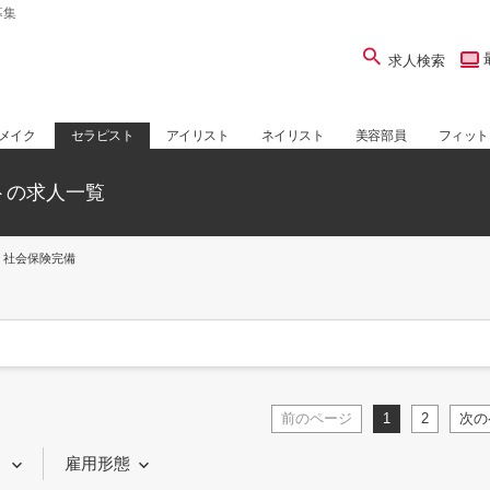
募集
求人検索
メイク
セラピスト
アイリスト
ネイリスト
美容部員
フィット
トの求人一覧
社会保険完備
前のページ
1
2
次の
り
雇用形態