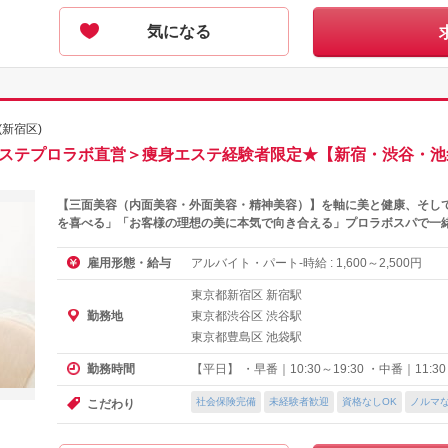
気になる
(新宿区)
＜エステプロラボ直営＞痩身エステ経験者限定★【新宿・渋谷・
【三面美容（内面美容・外面美容・精神美容）】を軸に美と健康、そし
を喜べる」「お客様の理想の美に本気で向き合える」プロラボスパで一
アルバイト・パート-時給 :
～
円
雇用形態・給与
1,600
2,500
東京都新宿区 新宿駅
東京都渋谷区 渋谷駅
勤務地
東京都豊島区 池袋駅
【平日】 ・早番｜10:30～19:30 ・中番｜11:30～
勤務時間
社会保険完備
未経験者歓迎
資格なしOK
ノルマ
こだわり