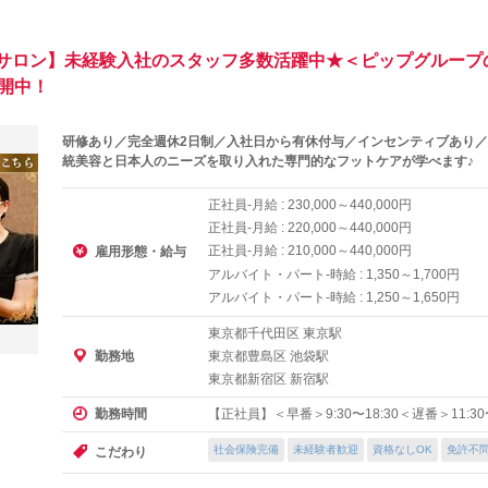
サロン】未経験入社のスタッフ多数活躍中★＜ピップグループ
開中！
研修あり／完全週休2日制／入社日から有休付与／インセンティブあり／
統美容と日本人のニーズを取り入れた専門的なフットケアが学べます♪
正社員-月給 :
～
円
230,000
440,000
正社員-月給 :
～
円
220,000
440,000
正社員-月給 :
～
円
210,000
440,000
雇用形態・給与
アルバイト・パート-時給 :
～
円
1,350
1,700
アルバイト・パート-時給 :
～
円
1,250
1,650
東京都千代田区 東京駅
東京都豊島区 池袋駅
勤務地
東京都新宿区 新宿駅
【正社員】＜早番＞9:30〜18:30＜遅番＞11:30
勤務時間
社会保険完備
未経験者歓迎
資格なしOK
免許不
こだわり