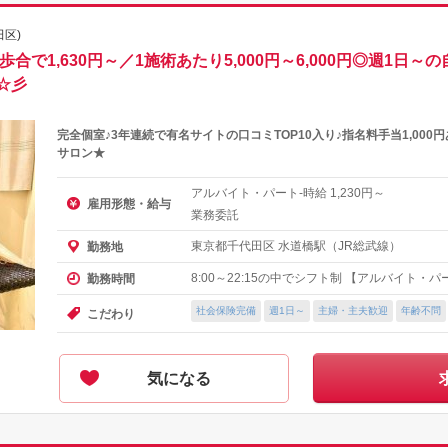
区)
合で1,630円～／1施術あたり5,000円～6,000円◎週1日
☆彡
完全個室♪3年連続で有名サイトの口コミTOP10入り♪指名料手当1,00
サロン★
アルバイト・パート-時給
円～
1,230
雇用形態・給与
業務委託
東京都千代田区 水道橋駅（JR総武線）
勤務地
8:00～22:15の中でシフト制 【アルバイト・
勤務時間
社会保険完備
週1日～
主婦・主夫歓迎
年齢不問
こだわり
気になる