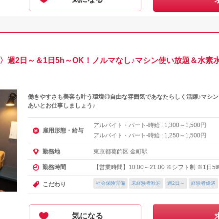
上〉週2日～＆1日5h～OK！ノルマなし♪マシン使い放題＆水
働きやすさも美容も叶う環境◎自由な雰囲気であなたらしく活躍♪マシ
あいとお仕事しましょう♪
アルバイト・パート-時給 :
～
円
1,300
1,500
雇用形態・給与
アルバイト・パート-時給 :
～
円
1,250
1,500
東京都葛飾区 金町駅
勤務地
【営業時間】10:00～21:00 ※シフト制 ※1日
勤務時間
社会保険完備
未経験者歓迎
週2日～
経験者優遇
こだわり
気になる