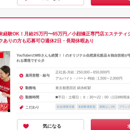
未経験OK！月給25万円〜65万円／小顔矯正専門店エステティ
クありの方も応募可◎週休2日・長期休暇あり
YouTuberのMBさんも絶賛！！のオリジナル自然派化粧品＆独自技術
れる環境です☆彡
正社員-月給 :
～
円
250,000
650,000
雇用形態・給与
アルバイト・パート-時給 :
～
円
1,500
2,000
東京都墨田区 錦糸町駅
勤務地
◼️平日・土曜日：９：30〜22：00（1日8時
勤務時間
社会保険完備
未経験者歓迎
資格なしOK
ブランク
こだわり
気になる