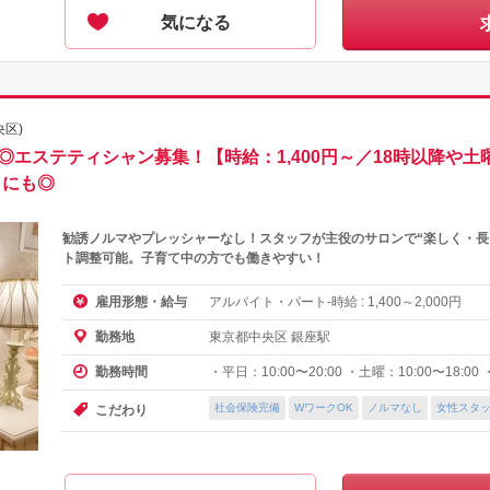
気になる
区)
◎エステティシャン募集！【時給：1,400円～／18時以降や
クにも◎
勧誘ノルマやプレッシャーなし！スタッフが主役のサロンで“楽しく・長
ト調整可能。子育て中の方でも働きやすい！
アルバイト・パート-時給 :
～
円
雇用形態・給与
1,400
2,000
東京都中央区 銀座駅
勤務地
・平日：10:00〜20:00 ・土曜：10:00〜18:00
勤務時間
社会保険完備
WワークOK
ノルマなし
女性スタ
こだわり