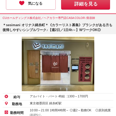
気になる
詳細を見る
CUホールディングス株式会社／ヘアカラー専門店CASA COLOR /美容師
＊sesimani オリナス錦糸町＊《カラーリスト募集》ブランクがある方も
復帰しやすいシンプルワーク♪【週2日／1日4h～】WワークOK◎
アルバイト・パート-時給 :
1300
～
1700
円
給与
東京都墨田区 錦糸町駅
勤務地
10:00～21:00 1時間4時間～ ◎週2～勤務OK ◎原則残業
勤務時間
ほぼなし