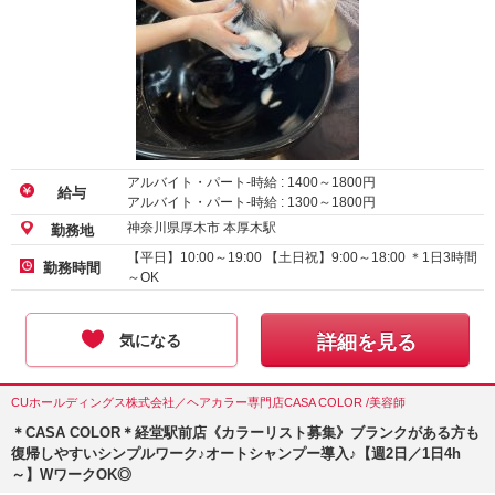
アルバイト・パート-時給 :
1400
～
1800
円
給与
アルバイト・パート-時給 :
1300
～
1800
円
神奈川県厚木市 本厚木駅
勤務地
【平日】10:00～19:00 【土日祝】9:00～18:00 ＊1日3時間
勤務時間
～OK
気になる
詳細を見る
CUホールディングス株式会社／ヘアカラー専門店CASA COLOR /美容師
＊CASA COLOR＊経堂駅前店《カラーリスト募集》ブランクがある方も
復帰しやすいシンプルワーク♪オートシャンプー導入♪【週2日／1日4h
～】WワークOK◎