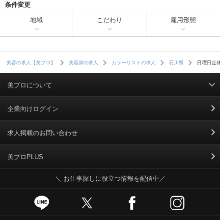
条件変更
地域
こだわり
雇用形態
日曜日定
美容の求人【美プロ】
美容師の求人
カラーリストの求人
石川県
美プロについて
利用規約
企業向けログイン
掲載規約
求人掲載のお問い合わせ
個人情報保護ポリシー
美プロPLUS
＼ お仕事探しに役立つ情報を配信中／
個人情報のお取り扱いについて
Cookieポリシー