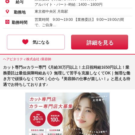
給与
アルバイト・パート-時給 :
1400
～
1800
円
東京都中央区 月島駅
勤務地
営業時間 9:00〜19:00 【業務委託】 9:00〜19:00の間
勤務時間
で、ご自身…
気になる
詳細を見る
ヘアピタリティ株式会社 /美容師
カット専門orカラー専門《月給30万円以上！土日祝時給1650円以上！業
務委託は最低保障時給あり》無理して苦手を克服しなくてOK｜無理な働
き方で頑張らなくてOK｜心から『美容師の仕事が楽しい！』と思える待
遇でお待ちしております♪