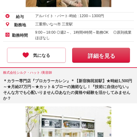
アルバイト・パート-時給 :
1200
～
1300
円
給与
三重県いなべ市 三里駅
勤務地
9:00～18:00 ◎週2～、1時間4時間～勤務OK ◎原則残業
勤務時間
ほぼなし
気になる
詳細を見る
株式会社シルク・ハット /美容師
＊カラー専門店『プロカラーカレン』＊【新宿御苑前駅】★時給1,500円
～★月給27万円～★カット＆ブローの施術なし！『技術に自信がない』
そんな方でも心配いりません◎あなたの資格や経験を活かしてみません
か？