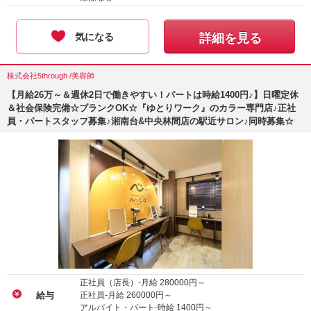
気になる
詳細を見る
株式会社5through /美容師
【月給26万～＆週休2日で働きやすい！パートは時給1400円♪】日曜定休
＆社会保険完備☆ブランクOK☆『ゆとりワーク』のカラー専門店♪正社
員・パートスタッフ募集♪湘南台&中央林間店の駅近サロン♪同時募集☆
正社員（店長）-月給
280000
円～
正社員-月給
260000
円～
給与
アルバイト・パート-時給
1400
円～