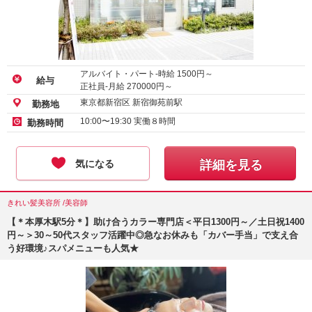
アルバイト・パート-時給
1500
円～
給与
正社員-月給
270000
円～
東京都新宿区 新宿御苑前駅
勤務地
10:00〜19:30 実働８時間
勤務時間
気になる
詳細を見る
きれい髪美容所 /美容師
【＊本厚木駅5分＊】助け合うカラー専門店＜平日1300円～／土日祝1400
円～＞30～50代スタッフ活躍中◎急なお休みも「カバー手当」で支え合
う好環境♪スパメニューも人気★