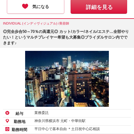
気になる
詳細を見る
INDIVIDUAL (インディヴィジュアル) /美容師
◎完全歩合50～70％の高還元◎ カット/カラー/ネイル/エステ…全部やり
たい！というマルチプレイヤー希望も大募集◎ブライダルサロン内でで
きます♪
業務委託
給与
神奈川県横浜市 元町・中華街駅
勤務地
平日中心で基本自由 ＊土日祝中心応相談
勤務時間