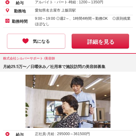
アルバイト・パート-時給 :
1200
～
1350
円
給与
愛知県名古屋市 上飯田駅
勤務地
9:00～19:00 ◎週2～、1時間4時間～勤務OK ◎原則残業
勤務時間
ほぼなし
気になる
詳細を見る
株式会社シルバーサポート /美容師
月給29.5万〜／日曜休み／社用車で施設訪問の美容師募集
正社員-月給 :
295000
～
361500
円
給与