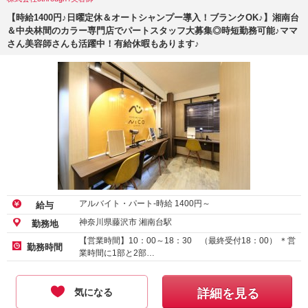
【時給1400円♪日曜定休＆オートシャンプー導入！ブランクOK♪】湘南台
＆中央林間のカラー専門店でパートスタッフ大募集◎時短勤務可能♪ママ
さん美容師さんも活躍中！有給休暇もあります♪
アルバイト・パート-時給
1400
円～
給与
神奈川県藤沢市 湘南台駅
勤務地
【営業時間】10：00～18：30 （最終受付18：00） ＊営
勤務時間
業時間に1部と2部…
気になる
詳細を見る