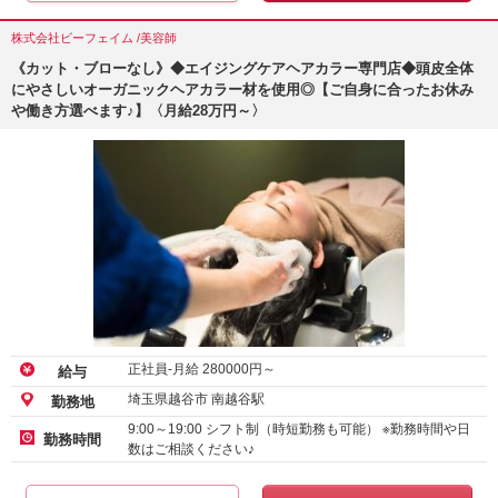
株式会社ビーフェイム /美容師
《カット・ブローなし》◆エイジングケアヘアカラー専門店◆頭皮全体
にやさしいオーガニックヘアカラー材を使用◎【ご自身に合ったお休み
や働き方選べます♪】〈月給28万円～〉
正社員-月給
280000
円～
給与
埼玉県越谷市 南越谷駅
勤務地
9:00～19:00 シフト制（時短勤務も可能） ※勤務時間や日
勤務時間
数はご相談ください♪