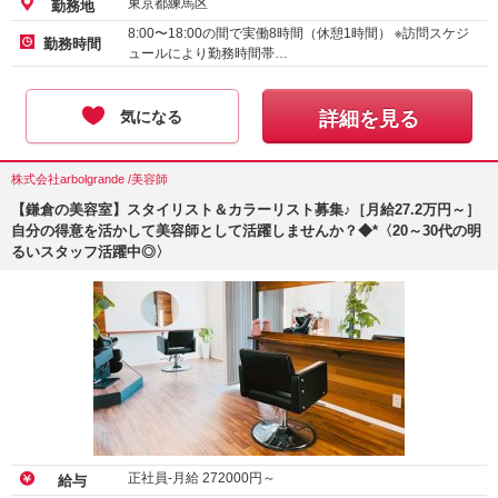
東京都練馬区
勤務地
8:00〜18:00の間で実働8時間（休憩1時間） ※訪問スケジ
勤務時間
ュールにより勤務時間帯…
気になる
詳細を見る
株式会社arbolgrande /美容師
【鎌倉の美容室】スタイリスト＆カラーリスト募集♪［月給27.2万円～］
自分の得意を活かして美容師として活躍しませんか？◆*〈20～30代の明
るいスタッフ活躍中◎〉
正社員-月給
272000
円～
給与