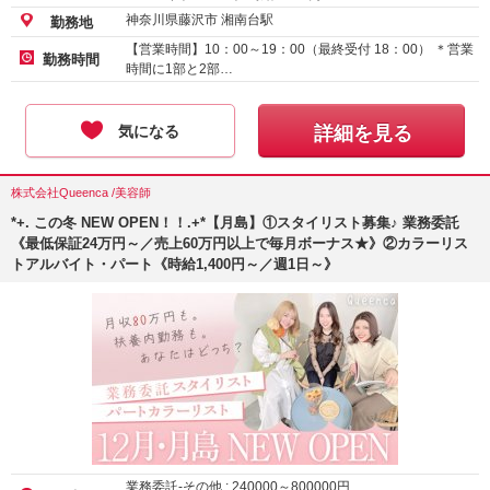
神奈川県藤沢市 湘南台駅
勤務地
【営業時間】10：00～19：00（最終受付 18：00） ＊営業
勤務時間
時間に1部と2部…
気になる
詳細を見る
株式会社Queenca /美容師
*+. この冬 NEW OPEN！！.+*【月島】①スタイリスト募集♪ 業務委託
《最低保証24万円～／売上60万円以上で毎月ボーナス★》②カラーリス
トアルバイト・パート《時給1,400円～／週1日～》
業務委託-その他 :
240000
～
800000
円