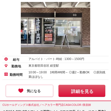
アルバイト・パート-時給 :
1300
～
1500
円
給与
東京都世田谷区 経堂駅
勤務地
10:00～19:00 1時間4時間～ ◎週2～勤務OK ◎原則残
勤務時間
業ほぼなし
気になる
詳細を見る
CUホールディングス株式会社／ヘアカラー専門店CASA COLOR /美容師