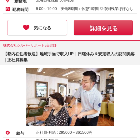
北海道札幌市 大谷地駅
勤務地
9:00～19:00 実働8時間＋休憩1時間 ◎原則残業ほぼなし
勤務時間
気になる
詳細を見る
株式会社シルバーサポート /美容師
【都内在住者歓迎】地域手当で収入UP｜日曜休み＆安定収入の訪問美容
｜正社員募集
正社員-月給 :
295000
～
361500
円
給与