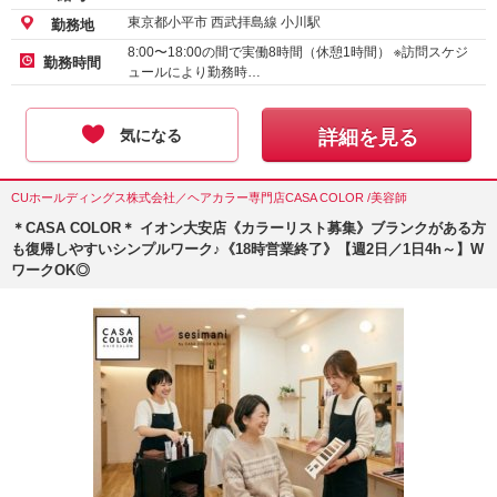
東京都小平市 西武拝島線 小川駅
勤務地
8:00〜18:00の間で実働8時間（休憩1時間） ※訪問スケジ
勤務時間
ュールにより勤務時…
気になる
詳細を見る
CUホールディングス株式会社／ヘアカラー専門店CASA COLOR /美容師
＊CASA COLOR＊ イオン大安店《カラーリスト募集》ブランクがある方
も復帰しやすいシンプルワーク♪《18時営業終了》【週2日／1日4h～】W
ワークOK◎