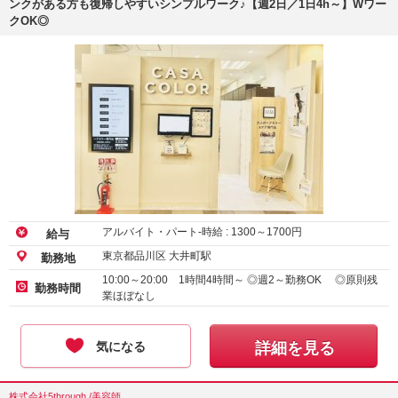
ンクがある方も復帰しやすいシンプルワーク♪【週2日／1日4h～】Wワー
クOK◎
アルバイト・パート-時給 :
1300
～
1700
円
給与
東京都品川区 大井町駅
勤務地
10:00～20:00 1時間4時間～ ◎週2～勤務OK ◎原則残
勤務時間
業ほぼなし
気になる
詳細を見る
株式会社5through /美容師