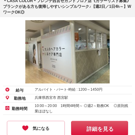
＊CASA COLOR＊フレンテ西宮セカンドフロア店《カラーリスト募集》
ブランクがある方も復帰しやすいシンプルワーク♪【週2日／1日4h～】W
ワークOK◎
アルバイト・パート-時給 :
1200
～
1450
円
給与
兵庫県西宮市 西宮駅
勤務地
10:00～20:00 1時間4時間～ ◎週2～勤務OK ◎原則残
勤務時間
業ほぼなし
気になる
詳細を見る