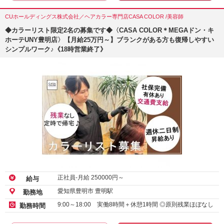
CUホールディングス株式会社／ヘアカラー専門店CASA COLOR /美容師
◆カラーリスト限定2名の募集です◆〈CASA COLOR＊MEGAドン・キ
ホーテUNY豊明店〉【月給25万円～】ブランクがある方も復帰しやすい
シンプルワーク♪《18時営業終了》
正社員-月給
250000
円～
給与
愛知県豊明市 豊明駅
勤務地
9:00～18:00 実働8時間＋休憩1時間 ◎原則残業ほぼなし
勤務時間