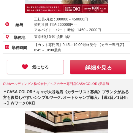
正社員-月給 :
300000
～
450000
円
契約社員-月給
260000
円～
給与
アルバイト・パート-時給 :
1450
～
2000
円
東京都杉並区 浜田山駅
勤務地
【カット専門店】9:45～19:00最終受付 【カラー専門店】
勤務時間
8:45～18:00最終…
気になる
詳細を見る
CUホールディングス株式会社／ヘアカラー専門店CASA COLOR /美容師
＊CASA COLOR＊キャポ大谷地店《カラーリスト募集》ブランクがある
方も復帰しやすいシンプルワーク♪オートシャンプ導入♪【週2日／1日4h
～】WワークOK◎