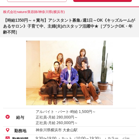
株式会社nature/美容師/神奈川県(横浜市)
【時給1350円～＋賞与】アシスタント募集♪週1日～OK《キッズルームが
あるサロン》子育て中、主婦(夫)のスタッフ活躍中★［ブランクOK・年
齢不問］
アルバイト・パート-時給
1,500
円～
正社員-月給
280,000
円～
給与
正社員-月給
260,000
円～
神奈川県横浜市 大倉山駅
勤務地
9:30〜19:00 ・カット（10:00～19:30） ・カラー、パー…