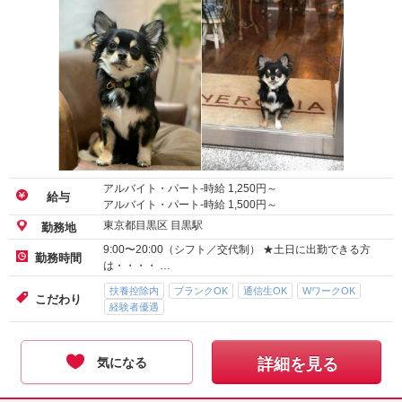
アルバイト・パート-時給
1,250
円～
給与
アルバイト・パート-時給
1,500
円～
東京都目黒区 目黒駅
勤務地
9:00〜20:00（シフト／交代制） ★土日に出勤できる方
勤務時間
は・・・・ …
扶養控除内
ブランクOK
通信生OK
WワークOK
こだわり
経験者優遇
気になる
詳細を見る