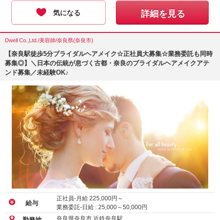
気になる
詳細を見る
Dwell Co.,Ltd./美容師/奈良県(奈良市)
【奈良駅徒歩5分ブライダルヘアメイク☆正社員大募集☆業務委託も同時
募集◎】＼日本の伝統が息づく古都・奈良のブライダルヘアメイクアテ
ンド募集／未経験OK♪
正社員-月給
225,000
円～
給与
業務委託-日給 :
25,000
～
50,000
円
奈良県奈良市 近鉄奈良駅
勤務地