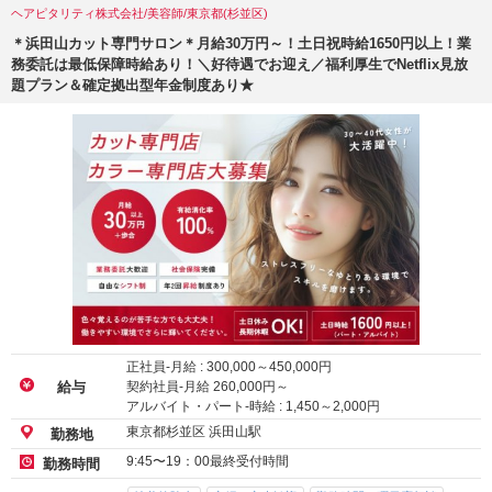
ヘアピタリティ株式会社/美容師/東京都(杉並区)
＊浜田山カット専門サロン＊月給30万円～！土日祝時給1650円以上！業
務委託は最低保障時給あり！＼好待遇でお迎え／福利厚生でNetflix見放
題プラン＆確定拠出型年金制度あり★
正社員-月給 :
300,000
～
450,000
円
契約社員-月給
260,000
円～
給与
アルバイト・パート-時給 :
1,450
～
2,000
円
東京都杉並区 浜田山駅
勤務地
9:45〜19：00最終受付時間
勤務時間