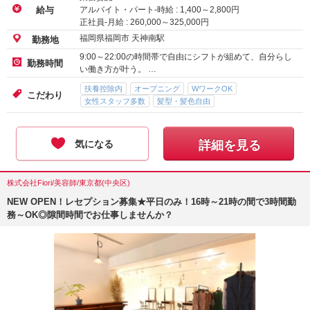
アルバイト・パート-時給 :
1,400
～
2,800
円
給与
正社員-月給 :
260,000
～
325,000
円
福岡県福岡市 天神南駅
勤務地
9:00～22:00の時間帯で自由にシフトが組めて、自分らし
勤務時間
い働き方が叶う。 …
扶養控除内
オープニング
WワークOK
こだわり
女性スタッフ多数
髪型・髪色自由
気になる
詳細を見る
株式会社Fiori/美容師/東京都(中央区)
NEW OPEN！レセプション募集★平日のみ！16時～21時の間で3時間勤
務～OK◎隙間時間でお仕事しませんか？