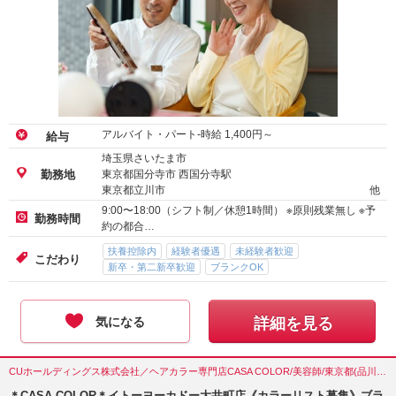
アルバイト・パート-時給
1,400
円～
給与
埼玉県さいたま市
東京都国分寺市 西国分寺駅
勤務地
東京都立川市
他
9:00〜18:00（シフト制／休憩1時間） ※原則残業無し ※予
勤務時間
約の都合…
扶養控除内
経験者優遇
未経験者歓迎
こだわり
新卒・第二新卒歓迎
ブランクOK
気になる
詳細を見る
CUホールディングス株式会社／ヘアカラー専門店CASA COLOR/美容師/東京都(品川区)
＊CASA COLOR＊イトーヨーカドー大井町店《カラーリスト募集》ブラ