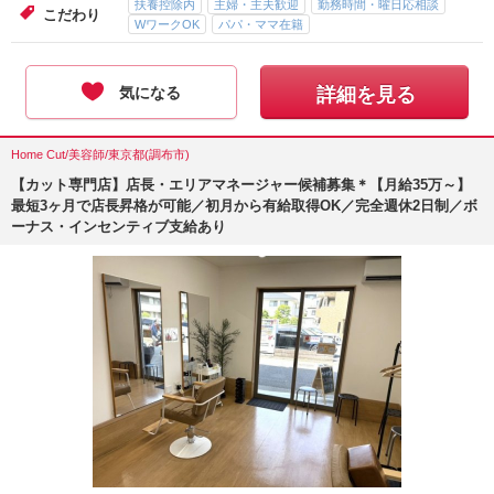
扶養控除内
主婦・主夫歓迎
勤務時間・曜日応相談
こだわり
WワークOK
パパ・ママ在籍
気になる
詳細を見る
Home Cut/美容師/東京都(調布市)
【カット専門店】店長・エリアマネージャー候補募集＊【月給35万～】
最短3ヶ月で店長昇格が可能／初月から有給取得OK／完全週休2日制／ボ
ーナス・インセンティブ支給あり