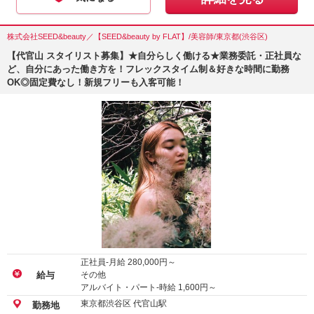
株式会社SEED&beauty／【SEED&beauty by FLAT】/美容師/東京都(渋谷区)
【代官山 スタイリスト募集】★自分らしく働ける★業務委託・正社員な
ど、自分にあった働き方を！フレックスタイム制＆好きな時間に勤務
OK◎固定費なし！新規フリーも入客可能！
正社員-月給
280,000
円～
その他
給与
アルバイト・パート-時給
1,600
円～
東京都渋谷区 代官山駅
勤務地