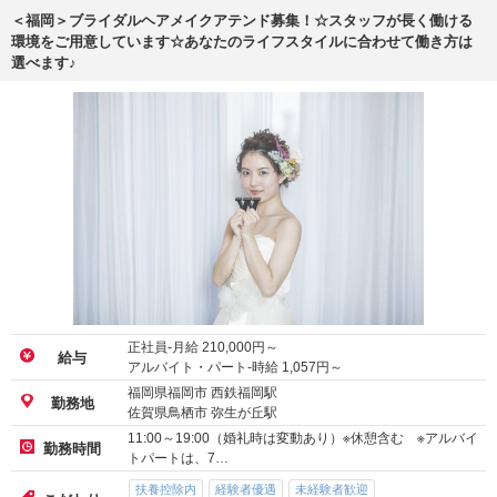
＜福岡＞ブライダルヘアメイクアテンド募集！☆スタッフが長く働ける
環境をご用意しています☆あなたのライフスタイルに合わせて働き方は
選べます♪
正社員-月給
210,000
円～
給与
アルバイト・パート-時給
1,057
円～
福岡県福岡市 西鉄福岡駅
勤務地
佐賀県鳥栖市 弥生が丘駅
11:00～19:00（婚礼時は変動あり）※休憩含む ※アルバイ
勤務時間
トパートは、7…
扶養控除内
経験者優遇
未経験者歓迎