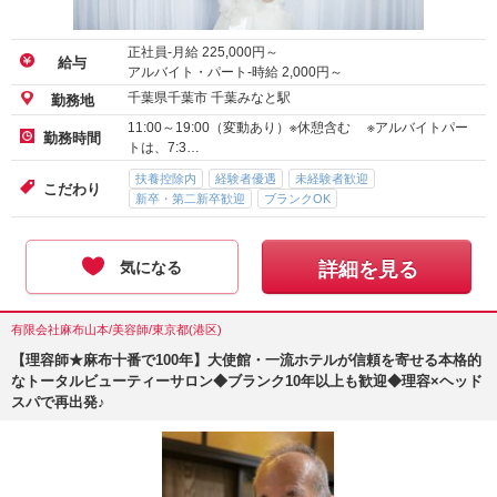
正社員-月給
225,000
円～
給与
アルバイト・パート-時給
2,000
円～
千葉県千葉市 千葉みなと駅
勤務地
11:00～19:00（変動あり）※休憩含む ※アルバイトパー
勤務時間
トは、7:3…
扶養控除内
経験者優遇
未経験者歓迎
こだわり
新卒・第二新卒歓迎
ブランクOK
気になる
詳細を見る
有限会社麻布山本/美容師/東京都(港区)
【理容師★麻布十番で100年】大使館・一流ホテルが信頼を寄せる本格的
なトータルビューティーサロン◆ブランク10年以上も歓迎◆理容×ヘッド
スパで再出発♪