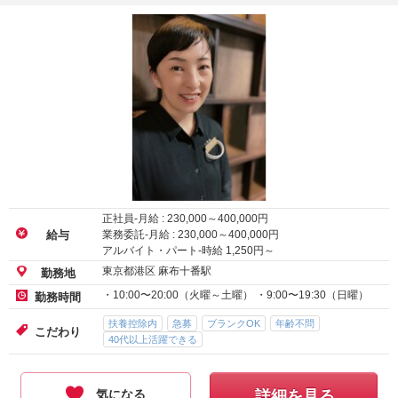
正社員-月給 :
230,000
～
400,000
円
業務委託-月給 :
230,000
～
400,000
円
給与
アルバイト・パート-時給
1,250
円～
東京都港区 麻布十番駅
勤務地
・10:00〜20:00（火曜～土曜） ・9:00〜19:30（日曜）
勤務時間
扶養控除内
急募
ブランクOK
年齢不問
こだわり
40代以上活躍できる
気になる
詳細を見る