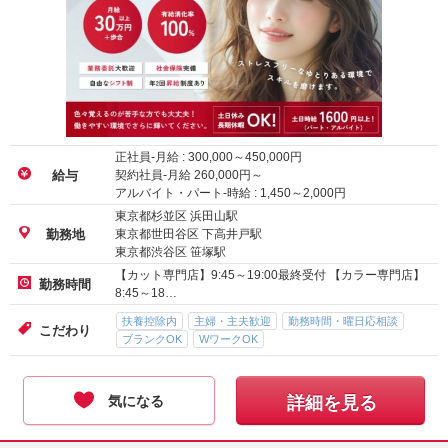
正社員-月給 :
300,000
～
450,000
円
契約社員-月給
260,000
円～
給与
アルバイト・パート-時給 :
1,450
～
2,000
円
東京都杉並区 浜田山駅
東京都世田谷区 下高井戸駅
勤務地
東京都渋谷区 笹塚駅
【カット専門店】9:45～19:00最終受付 【カラー専門店】
勤務時間
8:45～18…
扶養控除内
主婦・主夫歓迎
勤務時間・曜日応相談
こだわり
ブランクOK
WワークOK
気になる
詳細を見る