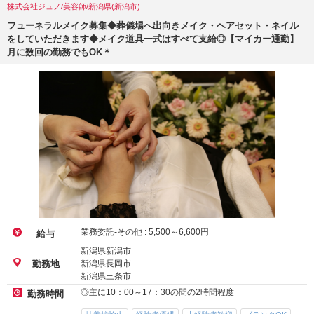
株式会社ジュノ/美容師/新潟県(新潟市)
フューネラルメイク募集◆葬儀場へ出向きメイク・ヘアセット・ネイル
をしていただきます◆メイク道具一式はすべて支給◎【マイカー通勤】
月に数回の勤務でもOK＊
業務委託-その他 :
5,500
～
6,600
円
給与
新潟県新潟市
新潟県長岡市
勤務地
新潟県三条市
◎主に10：00～17：30の間の2時間程度
勤務時間