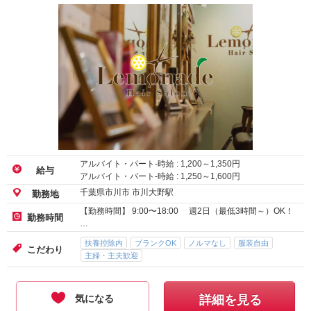
アルバイト・パート-時給 :
1,200
～
1,350
円
給与
アルバイト・パート-時給 :
1,250
～
1,600
円
千葉県市川市 市川大野駅
勤務地
【勤務時間】 9:00〜18:00 週2日（最低3時間～）OK！
勤務時間
…
扶養控除内
ブランクOK
ノルマなし
服装自由
こだわり
主婦・主夫歓迎
気になる
詳細を見る