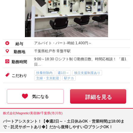
アルバイト・パート-時給
1,400
円～
給与
千葉県松戸市 常盤平駅
勤務地
9:00～18:30 ◎シフト制 ◎勤務日数、時間応相談！ 「週1
勤務時間
日…
扶養控除内
週1日～
独立支援制度あり
こだわり
主婦・主夫歓迎
駅チカ
気になる
詳細を見る
株式会社Magnetic/美容師/千葉県(市川市)
パートアシスタント！【◆週2日～・土日休みOK・営業時間は18:00ま
で・託児サポートあり◆】だから復帰しやすい◎ブランクOK！