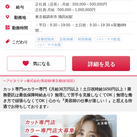
正社員（店長）-月給 :
350,000
～
500,000
円
給与
正社員-月給 :
500,000
～
1,000,000
円
東京都調布市 飛田給駅
勤務地
・平日：9:30～19:00 ・土日祝：9:30～19:30 ※実働8時
勤務時間
間…
扶養控除内
店長候補
幹部候補
パパ・ママ歓迎
こだわり
パパ・ママ在籍
気になる
詳細を見る
ヘアピタリティ株式会社/美容師/東京都(杉並区)
カット専門orカラー専門《月給30万円以上！土日祝時給1650円以上！業
務委託は最低保障時給あり》無理して苦手を克服しなくてOK｜無理な働
き方で頑張らなくてOK｜心から『美容師の仕事が楽しい！』と思える待
遇でお待ちしております♪