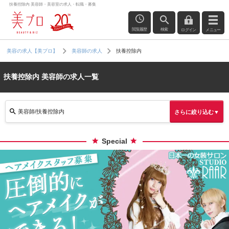
扶養控除内 美容師・美容室の求人・転職・募集
閲覧履歴
検索
ログイン
メニュー
扶養控除内
美容の求人【美プロ】
美容師の求人
扶養控除内 美容師の求人一覧
美容師/扶養控除内
さらに絞り込む▼
Special