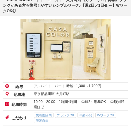
ンクがある方も復帰しやすいシンプルワーク♪【週2日／1日4h～】Wワー
クOK◎
アルバイト・パート-時給 :
1,300
～
1,700
円
給与
東京都品川区 大井町駅
勤務地
10:00～20:00 1時間4時間～ ◎週2～勤務OK ◎原則残
勤務時間
業ほぼ…
扶養控除内
ブランクOK
年齢不問
WワークOK
こだわり
服装自由