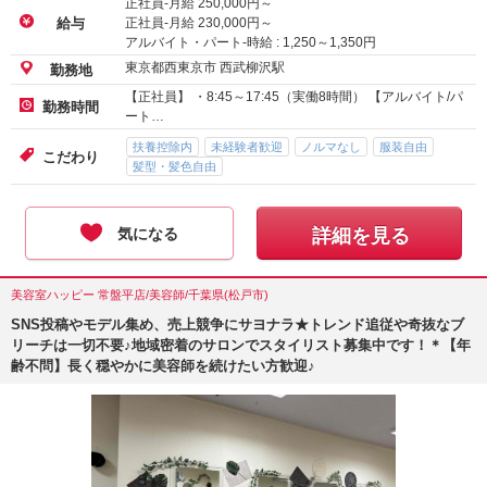
正社員-月給
250,000
円～
正社員-月給
230,000
円～
給与
アルバイト・パート-時給 :
1,250
～
1,350
円
東京都西東京市 西武柳沢駅
勤務地
【正社員】 ・8:45～17:45（実働8時間） 【アルバイト/パ
勤務時間
ート…
扶養控除内
未経験者歓迎
ノルマなし
服装自由
こだわり
髪型・髪色自由
気になる
詳細を見る
美容室ハッピー 常盤平店/美容師/千葉県(松戸市)
SNS投稿やモデル集め、売上競争にサヨナラ★トレンド追従や奇抜なブ
リーチは一切不要♪地域密着のサロンでスタイリスト募集中です！＊【年
齢不問】長く穏やかに美容師を続けたい方歓迎♪