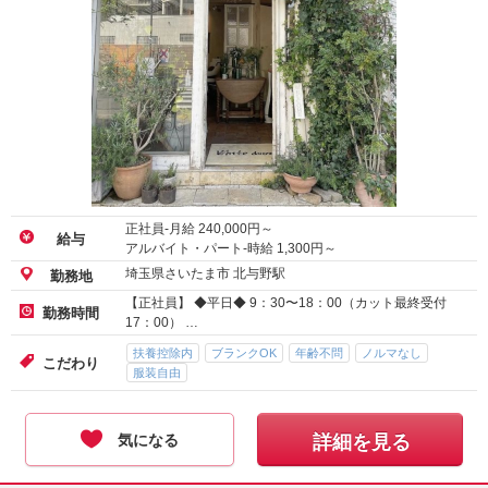
正社員-月給
240,000
円～
給与
アルバイト・パート-時給
1,300
円～
埼玉県さいたま市 北与野駅
勤務地
【正社員】 ◆平日◆ 9：30〜18：00（カット最終受付
勤務時間
17：00） …
扶養控除内
ブランクOK
年齢不問
ノルマなし
こだわり
服装自由
気になる
詳細を見る