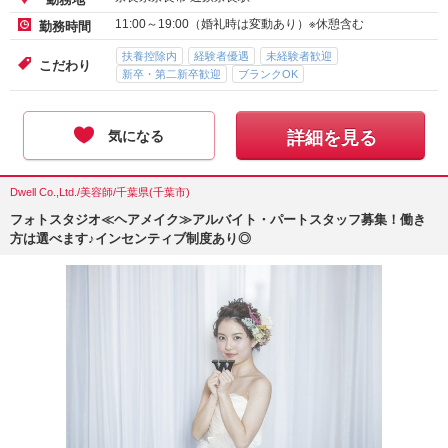
11:00～19:00（婚礼時は変動あり）※休憩含む
勤務時間
扶養控除内
経験者優遇
未経験者歓迎
こだわり
新卒・第二新卒歓迎
ブランクOK
気になる
詳細を見る
Dwell Co.,Ltd./美容師/千葉県(千葉市)
フォトスタジオ≪ヘアメイク≫アルバイト・パートスタッフ募集！働き
方は選べます♪インセンティブ制度あり◎