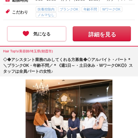
勤務時間
扶養控除内
ブランクOK
年齢不問
WワークOK
こだわり
ノルマなし
気になる
詳細を見る
Hair Top's/美容師/埼玉県(朝霞市)
◇◆アシスタント業務のみしてくれる方募集◆◇アルバイト・パート＊
＼ブランクOK・年齢不問／＊《週1日～・土日休み・WワークOK◎》ス
タッフは全員パートの女性♪