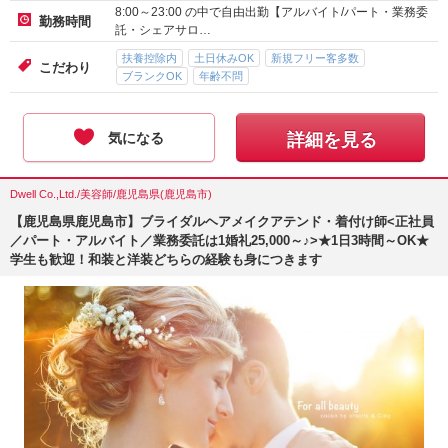
8:00～23:00 の中で自由出勤【アルバイト/パート・業務委
勤務時間
託・シェアサロ…
扶養控除内
土日休みOK
新規フリー客多数
こだわり
ブランクOK
年齢不問
気になる
詳細を見る
Dwell Co.,Ltd./美容師/鹿児島県(鹿児島市)
【鹿児島県鹿児島市】ブライダルヘアメイクアテンド・着付け師<正社員
／パート・アルバイト／業務委託は1婚礼25,000～♪>★1日3時間～OK★
学生も歓迎！和装と洋装どちらの経験も身につきます