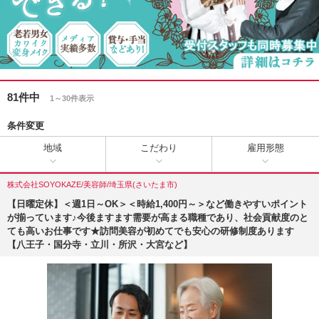
81件中
1～30件表示
条件変更
地域
こだわり
雇用形態
株式会社SOYOKAZE/美容師/埼玉県(さいたま市)
【日曜定休】＜週1日～OK＞＜時給1,400円～＞など働きやすいポイント
が揃っています♪今後ますます需要が高まる職種であり、社会貢献度のと
ても高いお仕事です★訪問美容が初めてでも安心の研修制度あります
【八王子・国分寺・立川・所沢・大宮など】