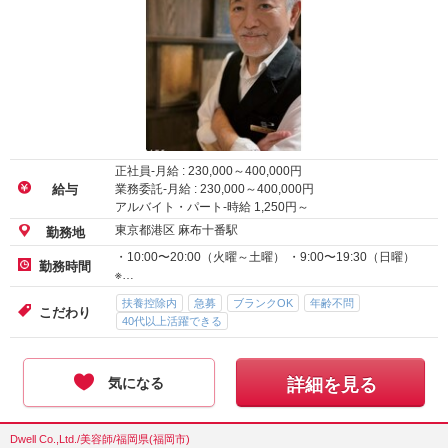
正社員-月給 :
230,000
～
400,000
円
業務委託-月給 :
230,000
～
400,000
円
給与
アルバイト・パート-時給
1,250
円～
東京都港区 麻布十番駅
勤務地
・10:00〜20:00（火曜～土曜） ・9:00〜19:30（日曜）
勤務時間
※…
扶養控除内
急募
ブランクOK
年齢不問
こだわり
40代以上活躍できる
気になる
詳細を見る
Dwell Co.,Ltd./美容師/福岡県(福岡市)