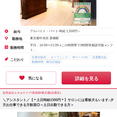
アルバイト・パート-時給
1,500
円～
給与
東京都中央区 新橋駅
勤務地
平日：16:00〜21:00 ※この時間帯で3時間等相談可能 ※シフ
勤務時間
ト…
扶養控除内
オープニング
WワークOK
交通費支給
こだわり
勤務時間・曜日応相談
気になる
詳細を見る
合同会社エネルゲイア/美容師/東京都(目黒区)
＼アシスタント／【＊土日時給1500円＊】サロンには看板犬もいます♪夕
方お仕事できる方歓迎◎＜土日出勤できる方＞