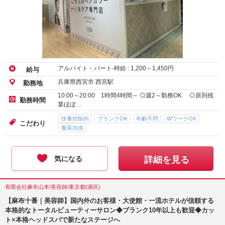
アルバイト・パート-時給 :
1,200
～
1,450
円
給与
兵庫県西宮市 西宮駅
勤務地
10:00～20:00 1時間4時間～ ◎週2～勤務OK ◎原則残
勤務時間
業ほぼ…
扶養控除内
ブランクOK
年齢不問
WワークOK
こだわり
服装自由
気になる
詳細を見る
有限会社麻布山本/美容師/東京都(港区)
【麻布十番｜美容師】国内外のお客様・大使館・一流ホテルが信頼する
本格的なトータルビューティーサロン◆ブランク10年以上も歓迎◆カッ
ト×本格ヘッドスパで新たなステージへ