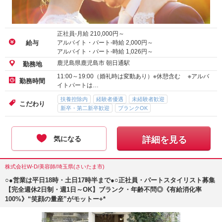
正社員-月給
210,000
円～
アルバイト・パート-時給
2,000
円～
給与
アルバイト・パート-時給
1,026
円～
鹿児島県鹿児島市 朝日通駅
勤務地
11:00～19:00（婚礼時は変動あり）※休憩含む ※アルバ
勤務時間
イトパートは…
扶養控除内
経験者優遇
未経験者歓迎
こだわり
新卒・第二新卒歓迎
ブランクOK
気になる
詳細を見る
株式会社W-D/美容師/埼玉県(さいたま市)
○●営業は平日18時・土日17時半まで●○正社員・パートスタイリスト募集
【完全週休2日制・週1日～OK】ブランク・年齢不問◎《有給消化率
100%》“笑顔の量産”がモットー+*