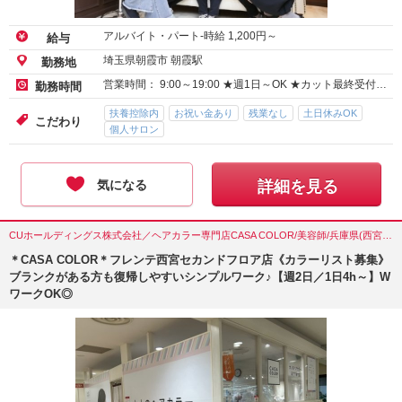
アルバイト・パート-時給
1,200
円～
給与
埼玉県朝霞市 朝霞駅
勤務地
営業時間： 9:00～19:00 ★週1日～OK ★カット最終受付…
勤務時間
扶養控除内
お祝い金あり
残業なし
土日休みOK
こだわり
個人サロン
気になる
詳細を見る
CUホールディングス株式会社／ヘアカラー専門店CASA COLOR/美容師/兵庫県(西宮市)
＊CASA COLOR＊フレンテ西宮セカンドフロア店《カラーリスト募集》
ブランクがある方も復帰しやすいシンプルワーク♪【週2日／1日4h～】W
ワークOK◎