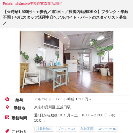
Polaris hair&make/美容師/東京都(品川区)
【☆時給1,500円～＋歩合／週1日～／扶養内勤務OK☆】ブランク・年齢
不問！40代スタッフ活躍中◎＼アルバイト・パートのスタイリスト募集
／
アルバイト・パート-時給
1,500
円～
給与
東京都品川区 五反田駅
勤務地
週1日から勤務OK！ 月～土 10:00～21:00 日・祝
勤務時間
10:0…
扶養控除内
ブランクOK
年齢不問
WワークOK
こだわり