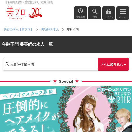
年齢不問 美容師・美容室の求人・転職・募集
閲覧履歴
検索
ログイン
メニュー
年齢不問
美容の求人【美プロ】
美容師の求人
年齢不問 美容師の求人一覧
美容師/年齢不問
さらに絞り込む▼
Special