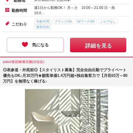
アルバイト・パート-時給
1,500
円～
給与
東京都品川区 五反田駅
勤務地
週1日から勤務OK！ 月～土 10:00～21:00 日・祝
勤務時間
10:0…
年齢不問
ブランクOK
WワークOK
ノルマなし
こだわり
服装自由
気になる
詳細を見る
polon/美容師/東京都(渋谷区)
◎表参道・外苑前◎【スタイリスト募集】完全自由出勤でプライベート
優先もOK♪月30万円★顧客単価1.4万円超×独自集客力で【月収65万～80