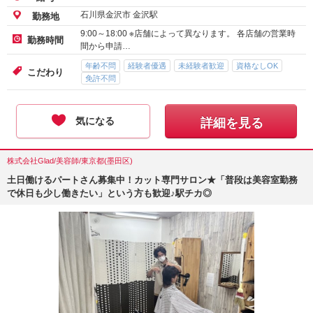
石川県金沢市 金沢駅
勤務地
9:00～18:00 ※店舗によって異なります。 各店舗の営業時
勤務時間
間から申請…
年齢不問
経験者優遇
未経験者歓迎
資格なしOK
こだわり
免許不問
気になる
詳細を見る
株式会社Glad/美容師/東京都(墨田区)
土日働けるパートさん募集中！カット専門サロン★「普段は美容室勤務
で休日も少し働きたい」という方も歓迎♪駅チカ◎