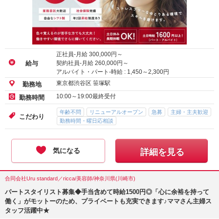
正社員-月給
300,000
円～
契約社員-月給
260,000
円～
給与
アルバイト・パート-時給 :
1,450
～
2,300
円
東京都渋谷区 笹塚駅
勤務地
10:00～19:00最終受付
勤務時間
年齢不問
リニューアルオープン
急募
主婦・主夫歓迎
こだわり
勤務時間・曜日応相談
気になる
詳細を見る
合同会社Uru standard／ricca/美容師/神奈川県(川崎市)
パートスタイリスト募集◆手当含めて時給1500円◎「心に余裕を持って
働く」がモットーのため、プライベートも充実できます♪ママさん主婦ス
タッフ活躍中★