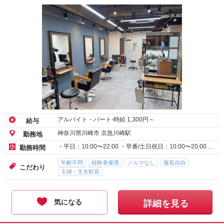
アルバイト・パート-時給
1,300
円～
給与
神奈川県川崎市 京急川崎駅
勤務地
・平日：10:00〜22:00 ・早番/土日祝日：10:00〜20:00 …
勤務時間
年齢不問
経験者優遇
ノルマなし
服装自由
こだわり
主婦・主夫歓迎
気になる
詳細を見る