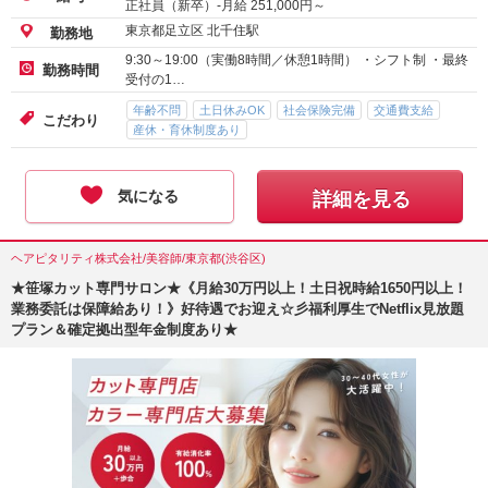
正社員（新卒）-月給
251,000
円～
東京都足立区 北千住駅
勤務地
9:30～19:00（実働8時間／休憩1時間） ・シフト制 ・最終
勤務時間
受付の1…
年齢不問
土日休みOK
社会保険完備
交通費支給
こだわり
産休・育休制度あり
気になる
詳細を見る
ヘアピタリティ株式会社/美容師/東京都(渋谷区)
★笹塚カット専門サロン★《月給30万円以上！土日祝時給1650円以上！
業務委託は保障給あり！》好待遇でお迎え☆彡福利厚生でNetflix見放題
プラン＆確定拠出型年金制度あり★