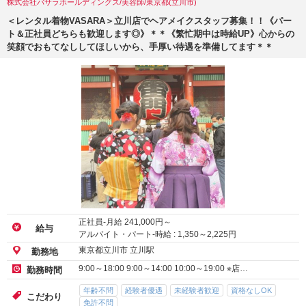
株式会社バサラホールディングス/美容師/東京都(立川市)
＜レンタル着物VASARA＞立川店でヘアメイクスタッフ募集！！《パー
ト＆正社員どちらも歓迎します◎》＊＊《繁忙期中は時給UP》心からの
笑顔でおもてなししてほしいから、手厚い待遇を準備してます＊＊
正社員-月給
241,000
円～
給与
アルバイト・パート-時給 :
1,350
～
2,225
円
東京都立川市 立川駅
勤務地
9:00～18:00 9:00～14:00 10:00～19:00 ※店…
勤務時間
年齢不問
経験者優遇
未経験者歓迎
資格なしOK
こだわり
免許不問