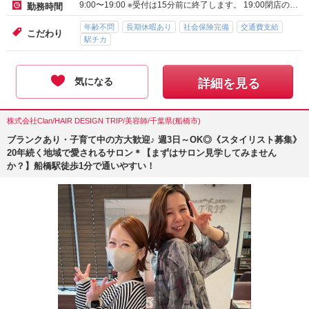
正社員-月給 :
320,000
～
400,000
円
給与
正社員-月給 :
300,000
～
400,000
円
神奈川県横浜市 鶴見市場駅
勤務地
9:00〜19:00 ※受付は15分前に終了します。 19:00閉店の…
勤務時間
年齢不問
長期休暇あり
社会保険完備
交通費支給
こだわり
駅チカ
気になる
詳細を見る
株式会社Clan/HAIR DESIGN TRIP/美容師/千葉県(船橋市)
ブランクあり・子育て中の方大歓迎♪ 週3日～OK◎《スタイリスト募集》
20年続く地域で愛されるサロン＊【まずはサロン見学してみません
か？】船橋駅徒歩1分で通いやすい！