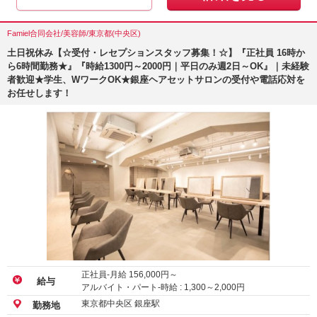
Famiel合同会社/美容師/東京都(中央区)
土日祝休み【☆受付・レセプションスタッフ募集！☆】『正社員 16時か
ら6時間勤務★』『時給1300円～2000円｜平日のみ週2日～OK』｜未経験
者歓迎★学生、WワークOK★銀座ヘアセットサロンの受付や電話応対を
お任せします！
正社員-月給
156,000
円～
給与
アルバイト・パート-時給 :
1,300
～
2,000
円
東京都中央区 銀座駅
勤務地