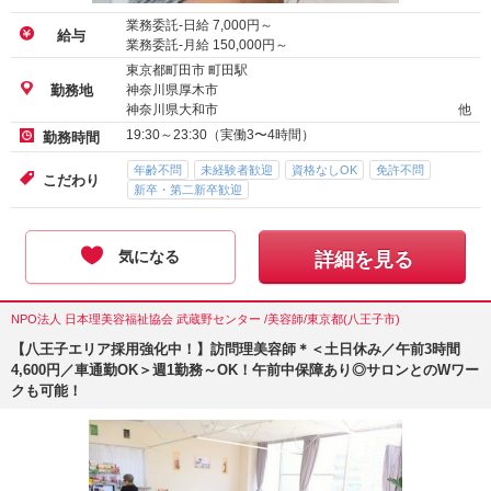
業務委託-日給
7,000
円～
給与
業務委託-月給
150,000
円～
東京都町田市 町田駅
神奈川県厚木市
勤務地
神奈川県大和市
他
19:30～23:30（実働3〜4時間）
勤務時間
年齢不問
未経験者歓迎
資格なしOK
免許不問
こだわり
新卒・第二新卒歓迎
気になる
詳細を見る
NPO法人 日本理美容福祉協会 武蔵野センター /美容師/東京都(八王子市)
【八王子エリア採用強化中！】訪問理美容師＊＜土日休み／午前3時間
4,600円／車通勤OK＞週1勤務～OK！午前中保障あり◎サロンとのWワー
クも可能！