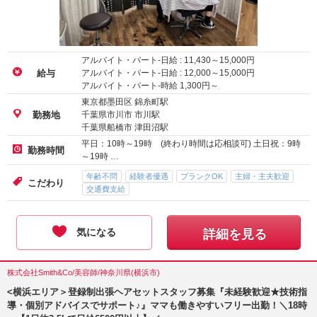
アルバイト・パート-日給 :
11,430
～
15,000
円
アルバイト・パート-日給 :
12,000
～
15,000
円
給与
アルバイト・パート-時給
1,300
円～
東京都墨田区 錦糸町駅
千葉県市川市 市川駅
勤務地
千葉県船橋市 津田沼駅
平日：10時～19時 (終わり時間は応相談可) 土日祝：9時
勤務時間
～19時 …
年齢不問
経験者優遇
ブランクOK
主婦・主夫歓迎
こだわり
交通費支給
気になる
詳細を見る
株式会社Smith&Co/美容師/神奈川県(横浜市)
<横浜エリア＞登録制出張ヘアセットスタッフ募集『未経験歓迎★技術指
導・個別アドバイスでサポート♪』ママも働きやすいフリー出勤！＼18時