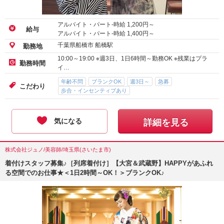
アルバイト・パート-時給
1,200
円～
給与
アルバイト・パート-時給
1,400
円～
千葉県船橋市 船橋駅
勤務地
10:00～19:00 ※週3日、1日6時間～勤務OK ※残業はプラ
勤務時間
イ…
年齢不問
ブランクOK
週3日～
急募
こだわり
歩合・インセンティブあり
気になる
詳細を見る