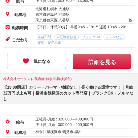
正社員-月給 :
303,700
～
413,500
円
給与
北海道札幌市 大通駅
東京都豊島区 池袋駅
勤務地
東京都台東区 入谷駅
他
【平日／休憩90分】 早番9:45～19:15 遅番 10:45～20:1…
勤務時間
年齢不問
未経験者歓迎
ブランクOK
ノルマなし
こだわり
髪型・髪色自由
気になる
詳細を見る
株式会社セーラント/美容師/神奈川県(横浜市)
【19:00閉店】カラー・パーマ・物販なし｜長く働ける環境です！｜月給
32万円以上も可｜横浜市鶴見区のカット専門店｜ブランクOK・ノルマな
し