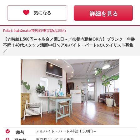
正社員-月給
240,000
円～
給与
アルバイト・パート-時給
1,400
円～
埼玉県さいたま市
埼玉県川口市
勤務地
東京都国分寺市 西国分寺駅
他
9:00〜18:00（シフト制／休憩1時間） ※原則残業無し ※予
勤務時間
約の都合…
年齢不問
経験者優遇
未経験者歓迎
こだわり
新卒・第二新卒歓迎
ブランクOK
気になる
詳細を見る
Polaris hair&make/美容師/東京都(品川区)
【☆時給1,500円～＋歩合／週1日～／扶養内勤務OK☆】ブランク・年齢
不問！40代スタッフ活躍中◎＼アルバイト・パートのスタイリスト募集
／