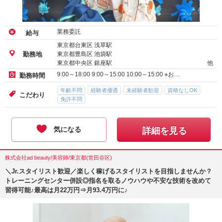
業務委託
給与
東京都台東区 浅草駅
東京都豊島区 池袋駅
勤務地
東京都中央区 銀座駅
他
9:00～18:00 9:00～15:00 10:00～15:00 ※お…
勤務時間
年齢不問
経験者優遇
未経験者歓迎
資格なしOK
こだわり
免許不問
気になる
詳細を見る
株式会社ad beauty/美容師/東京都(世田谷区)
＼Jr.スタイリスト歓迎／楽しく稼げるスタイリストを目指しませんか？
トレーニングセンター併設◎指名を取るノウハウや不安な技術を改めて
習得可能♪最高は月22万円⇒月93.4万円に♪