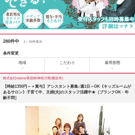
280件中
1～30件表示
条件変更
地域
こだわり
雇用形態
株式会社nature/美容師/神奈川県(横浜市)
【時給1350円～＋賞与】アシスタント募集♪週1日～OK《キッズルームが
あるサロン》子育て中、主婦(夫)のスタッフ活躍中★［ブランクOK・年
齢不問］