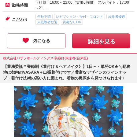
正社員：16:00～22:00（実働6時間） アルバイト：17:00
勤務時間
～21:…
年齢不問
レセプション・受付・フロント
経験者優遇
こだわり
未経験者歓迎
資格なしOK
気になる
詳細を見る
株式会社バサラホールディングス/美容師/東京都(台東区)
【業務委託＊登録制《着付け＆ヘアメイク》】1日～・単発OK★＼勤務
地は都内のVASARA＋出張着付けです／豊富なデザインのラインナッ
プ・着付け技術の高い方に囲まれ、着物の奥深さを見つけられます♪