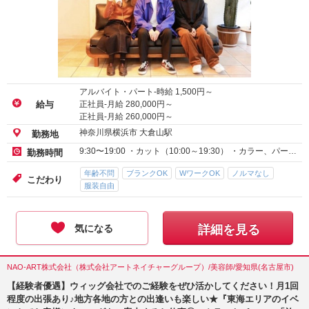
アルバイト・パート-時給
1,500
円～
正社員-月給
280,000
円～
給与
正社員-月給
260,000
円～
神奈川県横浜市 大倉山駅
勤務地
9:30〜19:00 ・カット（10:00～19:30） ・カラー、パー…
勤務時間
年齢不問
ブランクOK
WワークOK
ノルマなし
こだわり
服装自由
気になる
詳細を見る
NAO-ART株式会社（株式会社アートネイチャーグループ）/美容師/愛知県(名古屋市)
【経験者優遇】ウィッグ会社でのご経験をぜひ活かしてください！月1回
程度の出張あり♪地方各地の方との出逢いも楽しい★『東海エリアのイベ