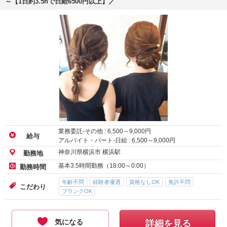
～【1日約3.5hで日給6500円以上】／
業務委託-その他 :
6,500
～
9,000
円
給与
アルバイト・パート-日給 :
6,500
～
9,000
円
神奈川県横浜市 横浜駅
勤務地
基本3.5時間勤務（18:00～0:00）
勤務時間
年齢不問
経験者優遇
資格なしOK
免許不問
こだわり
ブランクOK
気になる
詳細を見る