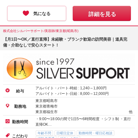
気になる
詳細を見る
株式会社シルバーサポート/美容師/東京都(昭島市)
【月1日〜OK／直行直帰】未経験・ブランク歓迎の訪問美容｜道具完
備・介助なしで安心スタート！
アルバイト・パート-時給 :
1,240
～
1,800
円
給与
アルバイト・パート-日給 :
8,000
～
12,000
円
東京都昭島市
東京都青梅市
勤務地
東京都福生市
他
・9:00〜18:00の間で1日5〜6時間程度 ・シフト制 ・直行
勤務時間
直帰OK…
年齢不問
日曜日定休
勤務時間・曜日応相談
こだわり