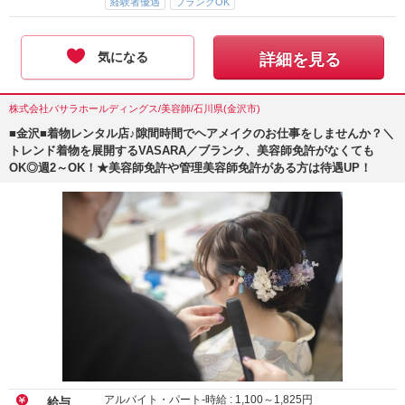
経験者優遇
ブランクOK
気になる
詳細を見る
株式会社バサラホールディングス/美容師/石川県(金沢市)
■金沢■着物レンタル店♪隙間時間でヘアメイクのお仕事をしませんか？＼
トレンド着物を展開するVASARA／ブランク、美容師免許がなくても
OK◎週2～OK！★美容師免許や管理美容師免許がある方は待遇UP！
アルバイト・パート-時給 :
1,100
～
1,825
円
給与