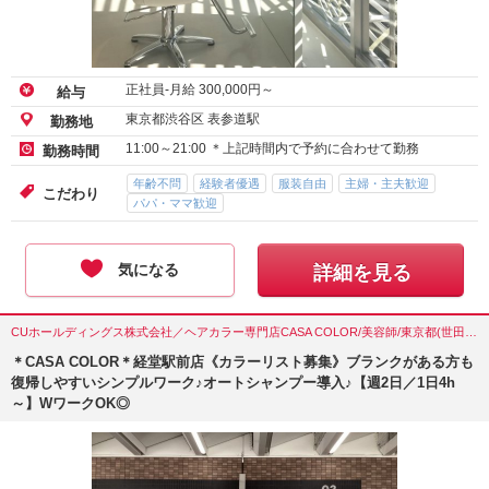
万円】を無理なく稼げる♪
正社員-月給
300,000
円～
給与
東京都渋谷区 表参道駅
勤務地
11:00～21:00 ＊上記時間内で予約に合わせて勤務
勤務時間
年齢不問
経験者優遇
服装自由
主婦・主夫歓迎
こだわり
パパ・ママ歓迎
気になる
詳細を見る