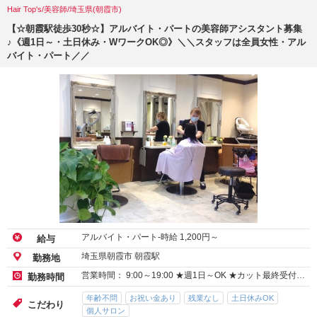
Hair Top's/美容師/埼玉県(朝霞市)
【☆朝霞駅徒歩30秒☆】アルバイト・パートの美容師アシスタント募集
♪《週1日～・土日休み・WワークOK◎》＼＼スタッフは全員女性・アル
バイト・パート／／
アルバイト・パート-時給
1,200
円～
給与
埼玉県朝霞市 朝霞駅
勤務地
営業時間： 9:00～19:00 ★週1日～OK ★カット最終受付…
勤務時間
年齢不問
お祝い金あり
残業なし
土日休みOK
こだわり
個人サロン