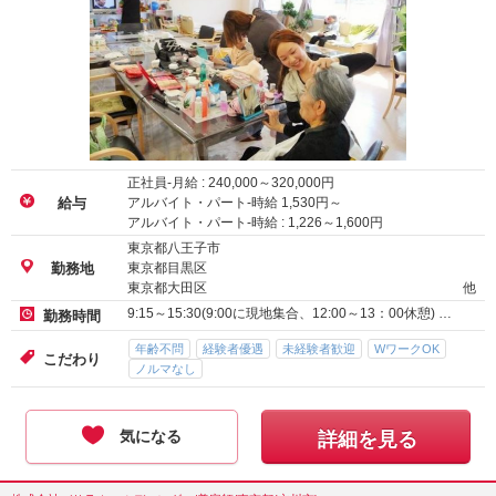
正社員-月給 :
240,000
～
320,000
円
アルバイト・パート-時給
1,530
円～
給与
アルバイト・パート-時給 :
1,226
～
1,600
円
東京都八王子市
東京都目黒区
勤務地
東京都大田区
他
9:15～15:30(9:00に現地集合、12:00～13：00休憩) …
勤務時間
年齢不問
経験者優遇
未経験者歓迎
WワークOK
こだわり
ノルマなし
気になる
詳細を見る