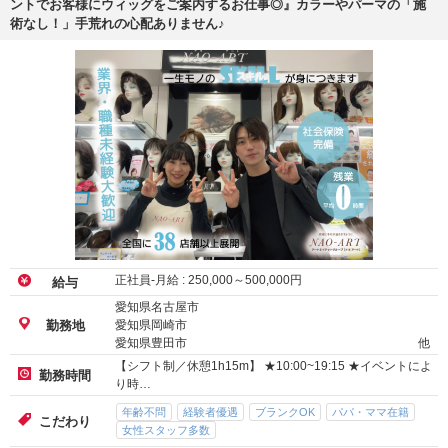
ントでお客様にウィッグをご案内するお仕事◎』カラーやパーマの「施
術なし！」手荒れの心配ありません♪
正社員-月給 :
250,000
～
500,000
円
給与
愛知県名古屋市
愛知県岡崎市
勤務地
愛知県豊田市
他
【シフト制／休憩1h15m】 ★10:00~19:15 ★イベントによ
勤務時間
り時…
年齢不問
経験者優遇
ブランクOK
パパ・ママ在籍
こだわり
女性スタッフ多数