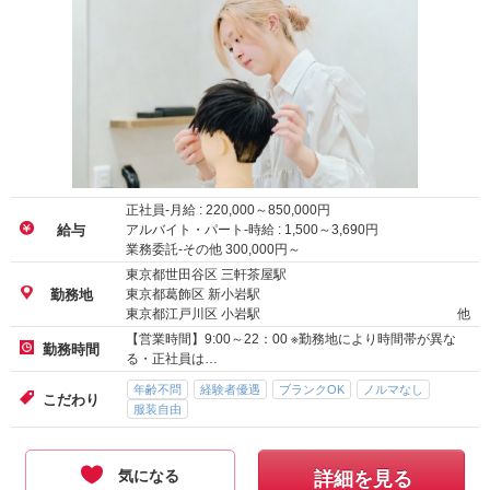
正社員-月給 :
220,000
～
850,000
円
アルバイト・パート-時給 :
1,500
～
3,690
円
給与
業務委託-その他
300,000
円～
東京都世田谷区 三軒茶屋駅
東京都葛飾区 新小岩駅
勤務地
東京都江戸川区 小岩駅
他
【営業時間】9:00～22：00 ※勤務地により時間帯が異な
勤務時間
る・正社員は…
年齢不問
経験者優遇
ブランクOK
ノルマなし
こだわり
服装自由
気になる
詳細を見る