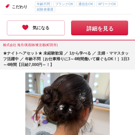
年齢不問
ブランクOK
通信生OK
WワークOK
こだわり
経験者優遇
気になる
詳細を見る
株式会社 海月/美容師/東京都(町田市)
★ナイトヘアセット★ 未経験歓迎 ／ 1から学べる ／ 主婦・ママスタッ
フ活躍中 ／ 年齢不問［お仕事帰りに3～4時間働いて稼ぐもOK！］1日3
～4時間【日給7,000円～！】