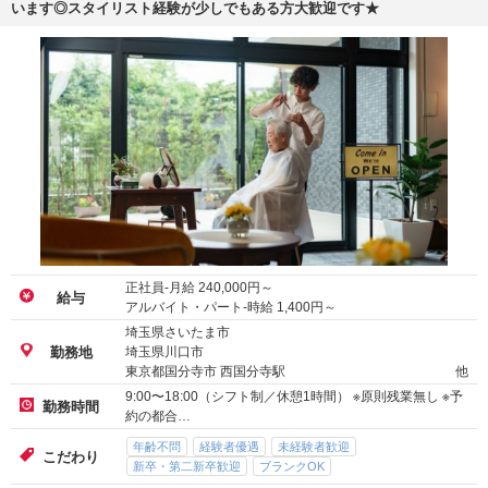
こだわり
勤務時間・曜日応相談
交通費支給
気になる
詳細を見る
株式会社SOYOKAZE/美容師/埼玉県(さいたま市)
＼日曜定休／【八王子・国分寺・立川・所沢・浦和・大宮など】月給24
万円～│【社会保険完備】【賞与あり】など働きやすいポイントが揃って
います◎スタイリスト経験が少しでもある方大歓迎です★