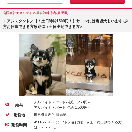
合同会社エネルゲイア/美容師/東京都(目黒区)
＼アシスタント／【＊土日時給1500円＊】サロンには看板犬もいます♪夕
方お仕事できる方歓迎◎＜土日出勤できる方＞
アルバイト・パート-時給
1,250
円～
給与
アルバイト・パート-時給
1,500
円～
東京都目黒区 目黒駅
勤務地
9:00〜20:00（シフト／交代制） ★土日に出勤できる方
勤務時間
は・・・・ …