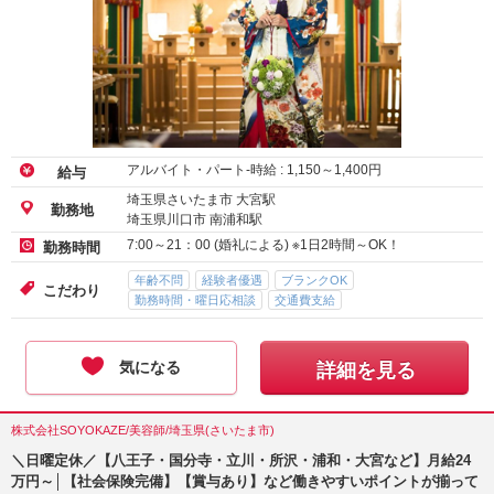
株式会社ジュノ/美容師/埼玉県(さいたま市)
着付けスタッフ募集♪［列席着付け］【大宮＆武蔵野】HAPPYがあふれ
る空間でのお仕事★＜1日2時間～OK！＞ブランクOK♪
アルバイト・パート-時給 :
1,150
～
1,400
円
給与
埼玉県さいたま市 大宮駅
勤務地
埼玉県川口市 南浦和駅
7:00～21：00 (婚礼による) ※1日2時間～OK！
勤務時間
年齢不問
経験者優遇
ブランクOK