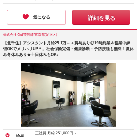
気になる
詳細を見る
株式会社 Oui/美容師/東京都(足立区)
【北千住】アシスタント月給25.1万～＋賞与あり◎19時終業＆営業中練
習OKでメリハリUP＊。社会保険完備・健康診断・予防接種も無料！夏休
み冬休みあり★土日休みもOK♪
正社員-月給
251,000
円～
給与