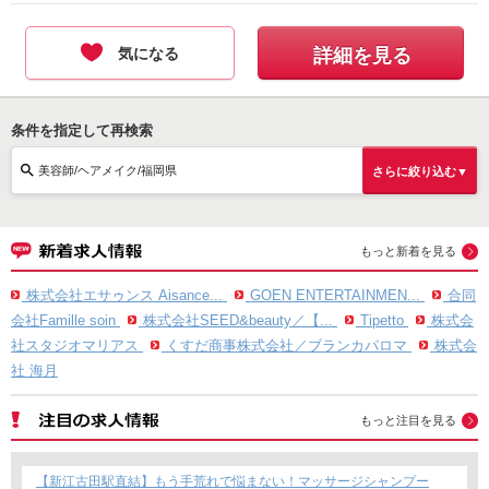
気になる
詳細を見る
条件を指定して再検索
美容師/ヘアメイク/福岡県
さらに絞り込む▼
もっと新着を見る
株式会社エサゥンス Aisance...
GOEN ENTERTAINMEN...
合同
会社Famille soin
株式会社SEED&beauty／【...
Tipetto
株式会
社スタジオマリアス
くすだ商事株式会社／ブランカパロマ
株式会
社 海月
もっと注目を見る
【新江古田駅直結】もう手荒れで悩まない！マッサージシャンプー