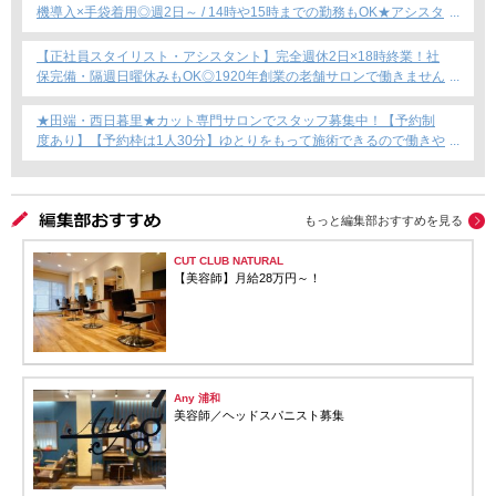
機導入×手袋着用◎週2日～ / 14時や15時までの勤務もOK★アシスタ
ント専任募集★
【正社員スタイリスト・アシスタント】完全週休2日×18時終業！社
保完備・隔週日曜休みもOK◎1920年創業の老舗サロンで働きません
か？
★田端・西日暮里★カット専門サロンでスタッフ募集中！【予約制
度あり】【予約枠は1人30分】ゆとりをもって施術できるので働きや
すい！これからカット専門店で働きたい方にもおすすめ◎
もっと編集部おすすめを見る
CUT CLUB NATURAL
【美容師】月給28万円～！
Any 浦和
美容師／ヘッドスパニスト募集