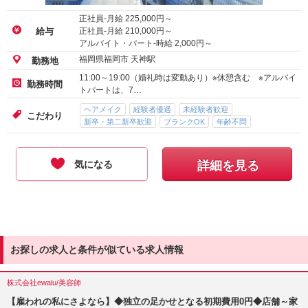
正社員-月給
225,000
円～
正社員-月給
210,000
円～
給与
アルバイト・パート-時給
2,000
円～
福岡県福岡市 天神駅
勤務地
11:00～19:00（婚礼時は変動あり）※休憩含む ※アルバイ
勤務時間
トパートは、7…
ヘアメイク
経験者優遇
未経験者歓迎
こだわり
新卒・第二新卒歓迎
ブランクOK
年齢不問
気になる
詳細を見る
お探しの求人と条件が似ている求人情報
株式会社ewalu/美容師
【雇われの私にさよなら】◆独立の足かせとなる初期費用0円◆店舗～家