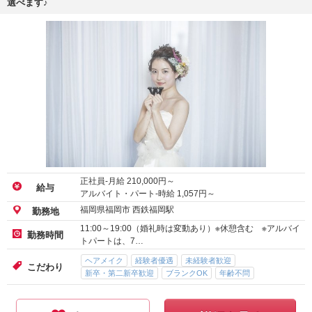
選べます♪
正社員-月給
210,000
円～
給与
アルバイト・パート-時給
1,057
円～
福岡県福岡市 西鉄福岡駅
勤務地
11:00～19:00（婚礼時は変動あり）※休憩含む ※アルバイ
勤務時間
トパートは、7…
ヘアメイク
経験者優遇
未経験者歓迎
こだわり
新卒・第二新卒歓迎
ブランクOK
年齢不問