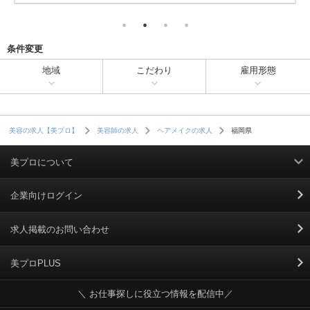
条件変更
地域
こだわり
雇用形態
福岡県
美容の求人【美プロ】
美容師の求人
ヘアメイクの求人
美プロについて
利用規約
企業向けログイン
掲載規約
求人掲載のお問い合わせ
個人情報保護ポリシー
美プロPLUS
＼ お仕事探しに役立つ情報を配信中／
個人情報のお取り扱いについて