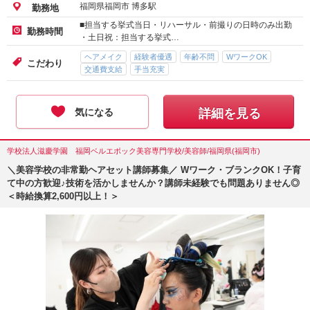
福岡県福岡市 博多駅
勤務地
■担当する挙式当日・リハーサル・前撮りの日時のみ出勤
勤務時間
・土日祝：担当する挙式…
ヘアメイク
経験者優遇
年齢不問
WワークOK
こだわり
交通費支給
手当充実
気になる
詳細を見る
学校法人滋慶学園 福岡ベルエポック美容専門学校/美容師/福岡県(福岡市)
＼美容学校の非常勤ヘアセット講師募集／ Wワーク・ブランクOK！子育
て中の方歓迎♪技術を活かしませんか？講師未経験でも問題ありません◎
＜時給換算2,600円以上！＞