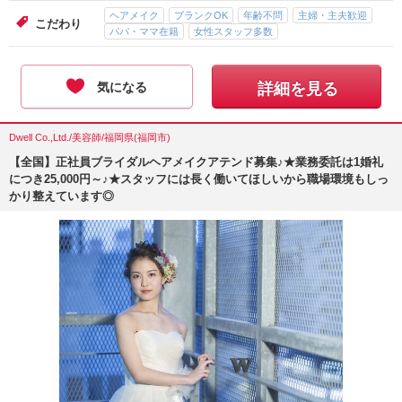
ヘアメイク
ブランクOK
年齢不問
主婦・主夫歓迎
こだわり
パパ・ママ在籍
女性スタッフ多数
気になる
詳細を見る
Dwell Co.,Ltd./美容師/福岡県(福岡市)
【全国】正社員ブライダルヘアメイクアテンド募集♪★業務委託は1婚礼
につき25,000円～♪★スタッフには長く働いてほしいから職場環境もしっ
かり整えています◎