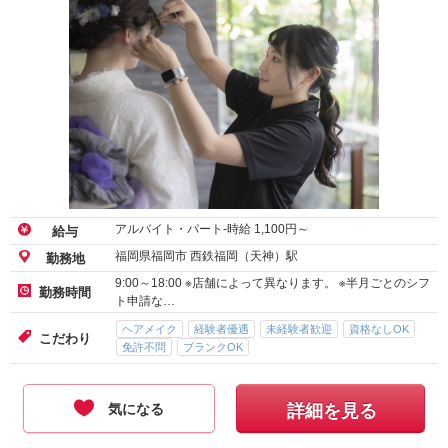
アルバイト・パート-時給
1,100
円～
給与
福岡県福岡市 西鉄福岡（天神）駅
勤務地
9:00～18:00 ※店舗によって異なります。 ※半月ごとのシフ
勤務時間
ト申請な…
ヘアメイク
経験者優遇
未経験者歓迎
資格なしOK
こだわり
免許不問
ブランクOK
気になる
詳細を見る