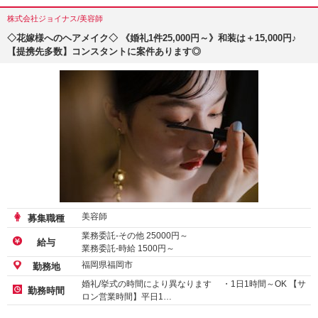
株式会社ジョイナス/美容師
◇花嫁様へのヘアメイク◇ 《婚礼1件25,000円～》和装は＋15,000円♪
【提携先多数】コンスタントに案件あります◎
美容師
募集職種
業務委託-その他
25000
円～
給与
業務委託-時給
1500
円～
福岡県福岡市
勤務地
婚礼/挙式の時間により異なります ・1日1時間～OK 【サ
勤務時間
ロン営業時間】平日1…