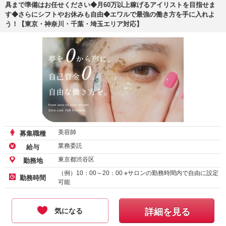
具まで準備はお任せください◆月60万以上稼げるアイリストを目指せま
す◆さらにシフトやお休みも自由◆エワルで最強の働き方を手に入れよ
う！【東京・神奈川・千葉・埼玉エリア対応】
美容師
募集職種
業務委託
給与
東京都渋谷区
勤務地
（例）10：00～20：00 ※サロンの勤務時間内で自由に設定
勤務時間
可能
気になる
詳細を見る