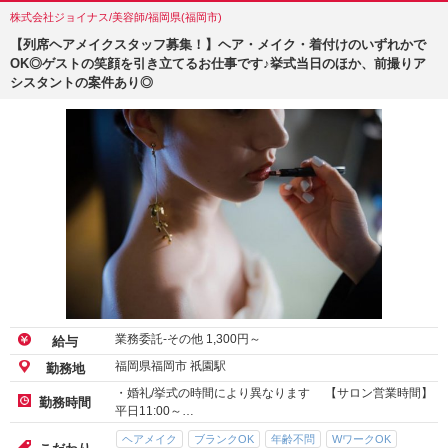
株式会社ジョイナス/美容師/福岡県(福岡市)
【列席ヘアメイクスタッフ募集！】ヘア・メイク・着付けのいずれかで
OK◎ゲストの笑顔を引き立てるお仕事です♪挙式当日のほか、前撮りア
シスタントの案件あり◎
業務委託-その他
1,300
円～
給与
福岡県福岡市 祇園駅
勤務地
・婚礼/挙式の時間により異なります 【サロン営業時間】
勤務時間
平日11:00～…
ヘアメイク
ブランクOK
年齢不問
WワークOK