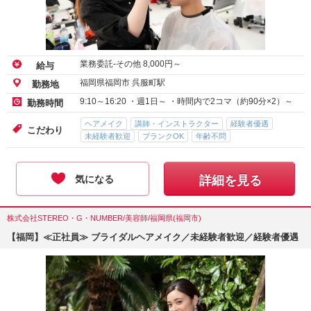
業務委託-その他
8,000
円～
給与
福岡県福岡市 呉服町駅
勤務地
9:10～16:20 ・週1日～ ・時間内で2コマ（約90分×2）～
勤務時間
ヘアメイク
講師・インストラクター
経験者優遇
こだわり
未経験者歓迎
ブランクOK
年齢不問
気になる
詳細を見る
株式会社STEREO・G・NUMBER/美容師/福岡県(福岡市)
【福岡】≪正社員≫ ブライダルヘアメイク／未経験者歓迎／経験者優遇