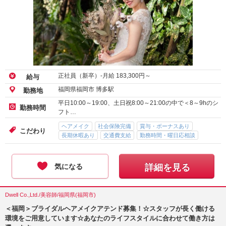
正社員（新卒）-月給
183,300
円～
給与
福岡県福岡市 博多駅
勤務地
平日10:00～19:00、土日祝8:00～21:00の中で＜8～9hのシ
勤務時間
フト…
ヘアメイク
社会保険完備
賞与・ボーナスあり
こだわり
長期休暇あり
交通費支給
勤務時間・曜日応相談
気になる
詳細を見る
Dwell Co.,Ltd./美容師/福岡県(福岡市)
＜福岡＞ブライダルヘアメイクアテンド募集！☆スタッフが長く働ける
環境をご用意しています☆あなたのライフスタイルに合わせて働き方は