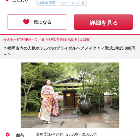
こだわり
経験者優遇
パパ・ママ在籍
気になる
詳細を見る
株式会社STEREO・G・NUMBER/美容師/福岡県(福岡市)
＊福岡市内の人気ホテルでのブライダルヘアメイク＊＜挙式1件25,000円
～＞
業務委託-その他 :
25,000
～
35,000
円
給与