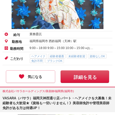
業務委託
給与
福岡県福岡市 西鉄福岡（天神）駅
勤務地
9:00～18:00 9:00～15:00 10:00～15:00 ※お…
勤務時間
ヘアメイク
経験者優遇
未経験者歓迎
資格なしOK
こだわり
免許不問
ブランクOK
気になる
詳細を見る
株式会社バサラホールディングス/美容師/福岡県(福岡市)
VASARA（バサラ）福岡天神西通り店♪パート・ヘアメイクを大募集！未
経験者も大歓迎★《資格も一切いりません！》美容師免許や管理美容師
免許がある方は待遇UP！