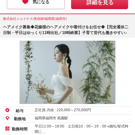
気になる
詳細を見る
株式会社ジョイナス/美容師/福岡県(福岡市)
ヘアメイク募集◆花嫁様のヘアメイクや着付けをお任せ◆【完全週休二
日制・平日はゆっくり11時出社／18時終業】子育て世代も働きやすい♪
正社員-月給 :
220,000
～
270,000
円
給与
福岡県福岡市 祇園駅
勤務地
平日11:00～18:00 土日祝10：00～19：00 ※婚礼/挙式時
勤務時間
間に…