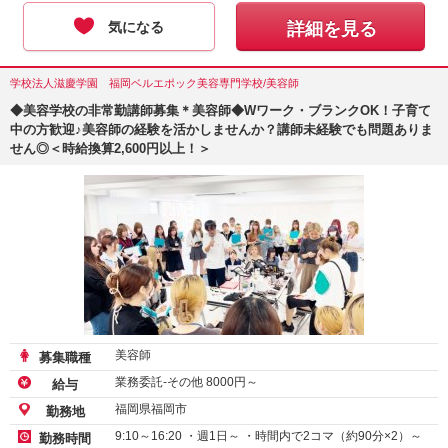
気になる
詳細を見る
学校法人滋慶学園 福岡ベルエポック美容専門学校/美容師
◆美容学校の非常勤講師募集＊美容師◆Wワーク・ブランクOK！子育て
中の方歓迎♪美容師の経験を活かしませんか？講師未経験でも問題ありま
せん◎＜時給換算2,600円以上！＞
美容師
募集職種
業務委託-その他
8000
円～
給与
福岡県福岡市
勤務地
9:10～16:20 ・週1日～ ・時間内で2コマ（約90分×2）～
勤務時間