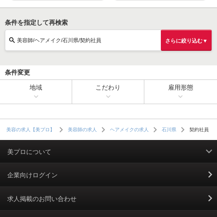
条件を指定して再検索
美容師/ヘアメイク/石川県/契約社員
さらに絞り込む▼
条件変更
地域
こだわり
雇用形態
契約社員
美容の求人【美プロ】
美容師の求人
ヘアメイクの求人
石川県
美プロについて
利用規約
企業向けログイン
掲載規約
求人掲載のお問い合わせ