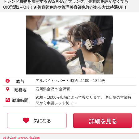
トレンド着物を展開するVASARA／ブランク、美容師免許がなくても
OK◎週2～OK！★美容師免許や管理美容師免許がある方は待遇UP！
アルバイト・パート-時給 :
1100
～
1825
円
給与
石川県金沢市 金沢駅
勤務地
9:00～18:00 ※店舗によって異なります。 各店舗の営業時
勤務時間
間から申請シフト制（…
気になる
詳細を見る
株式会社Sereno /美容師