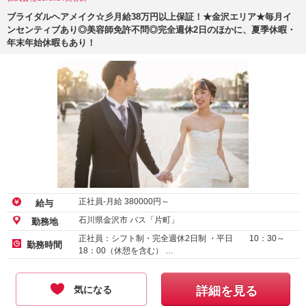
ブライダルヘアメイク☆彡月給38万円以上保証！★金沢エリア★毎月イ
ンセンティブあり◎美容師免許不問◎完全週休2日のほかに、夏季休暇・
年末年始休暇もあり！
正社員-月給
380000
円～
給与
石川県金沢市 バス「片町」
勤務地
正社員：シフト制・完全週休2日制 ・平日 10：30～
勤務時間
18：00（休憩を含む） …
気になる
詳細を見る