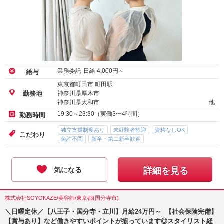
業務委託-日給
4,000
円～
給与
東京都町田市 町田駅
神奈川県厚木市
勤務地
神奈川県大和市
他
19:30～23:30（実働3〜4時間）
勤務時間
独立支援制度あり
未経験者歓迎
資格なしOK
こだわり
免許不問
新卒・第二新卒歓迎
気になる
詳細を見る
株式会社SOYOKAZE/美容師/東京都(国分寺市)
＼日曜定休／【八王子・国分寺・立川】月給24万円～│【社会保険完備】
【賞与あり】など働きやすいポイントが揃っています◎スタイリスト経