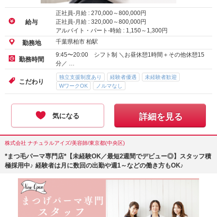
正社員-月給 :
270,000
～
800,000
円
正社員-月給 :
320,000
～
800,000
円
給与
アルバイト・パート-時給 :
1,150
～
1,300
円
千葉県柏市 柏駅
勤務地
9:45〜20:00 シフト制 ＼お昼休憩1時間＋その他休憩15
勤務時間
分／ …
独立支援制度あり
経験者優遇
未経験者歓迎
こだわり
WワークOK
ノルマなし
気になる
詳細を見る
株式会社 ナチュラルアイズ/美容師/東京都(中央区)
*まつ毛パーマ専門店*【未経験OK／最短2週間でデビュー◎】スタッフ積
極採用中♪ 経験者は月に数回の出勤や週1～などの働き方もOK♪