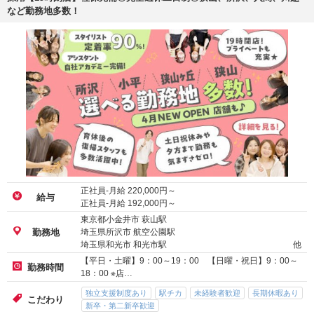
など勤務地多数！
正社員-月給
220,000
円～
給与
正社員-月給
192,000
円～
東京都小金井市 萩山駅
埼玉県所沢市 航空公園駅
勤務地
埼玉県和光市 和光市駅
他
【平日・土曜】9：00～19：00 【日曜・祝日】9：00～
勤務時間
18：00 ※店…
独立支援制度あり
駅チカ
未経験者歓迎
長期休暇あり
こだわり
新卒・第二新卒歓迎