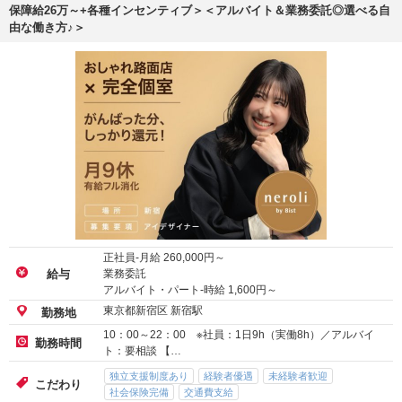
保障給26万～+各種インセンティブ＞＜アルバイト＆業務委託◎選べる自
由な働き方♪＞
正社員-月給
260,000
円～
業務委託
給与
アルバイト・パート-時給
1,600
円～
東京都新宿区 新宿駅
勤務地
10：00～22：00 ※社員：1日9h（実働8h）／アルバイ
勤務時間
ト：要相談 【…
独立支援制度あり
経験者優遇
未経験者歓迎
こだわり
社会保険完備
交通費支給