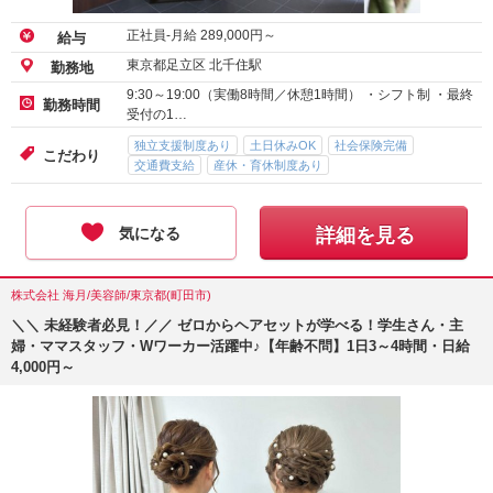
正社員-月給
289,000
円～
給与
東京都足立区 北千住駅
勤務地
9:30～19:00（実働8時間／休憩1時間） ・シフト制 ・最終
勤務時間
受付の1…
独立支援制度あり
土日休みOK
社会保険完備
こだわり
交通費支給
産休・育休制度あり
気になる
詳細を見る
株式会社 海月/美容師/東京都(町田市)
＼＼ 未経験者必見！／／ ゼロからヘアセットが学べる！学生さん・主
婦・ママスタッフ・Wワーカー活躍中♪【年齢不問】1日3～4時間・日給
4,000円～