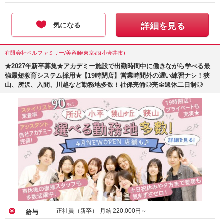
気になる
詳細を見る
有限会社ベルファミリー/美容師/東京都(小金井市)
★2027年新卒募集★アカデミー施設で出勤時間中に働きながら学べる最
強最短教育システム採用★【19時閉店】営業時間外の遅い練習ナシ！狭
山、所沢、入間、川越など勤務地多数！社保完備◎完全週休二日制◎
正社員（新卒）-月給
220,000
円～
給与