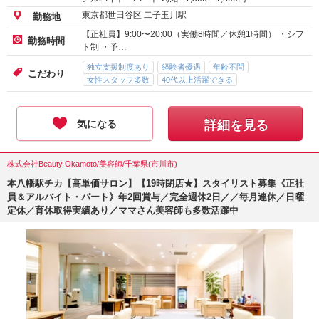
東京都世田谷区 二子玉川駅
勤務地
【正社員】9:00〜20:00（実働8時間／休憩1時間） ・シフ
勤務時間
ト制 ・予…
独立支援制度あり
経験者優遇
年齢不問
こだわり
女性スタッフ多数
40代以上活躍できる
気になる
詳細を見る
株式会社Beauty Okamoto/美容師/千葉県(市川市)
本八幡駅チカ【高単価サロン】【19時閉店★】スタイリスト募集《正社
員＆アルバイト・パート》年2回賞与／完全週休2日／／毎月連休／日曜
定休／育休取得実績あり／ママさん美容師も多数活躍中