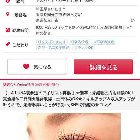
アルバイト・パート-時給
1,400
円～
給与
埼玉県さいたま市
東京都国分寺市 西国分寺駅
勤務地
東京都立川市
他
9:00〜18:00（シフト制／休憩1時間） ※原則残業無し ※予
勤務時間
約の都合…
独立支援制度あり
経験者優遇
未経験者歓迎
こだわり
新卒・第二新卒歓迎
ブランクOK
気になる
詳細を見る
株式会社Welina/美容師/東京都(港区)
【 LA LUNA表参道＊アイリスト募集 】☆新卒・未経験の方も相談OK！
完全週休二日制★連休取得・土日休みOK★スキルアップ＆収入アップが
叶うので、定着率高いことが特長♪＼SNSで話題のサロン／