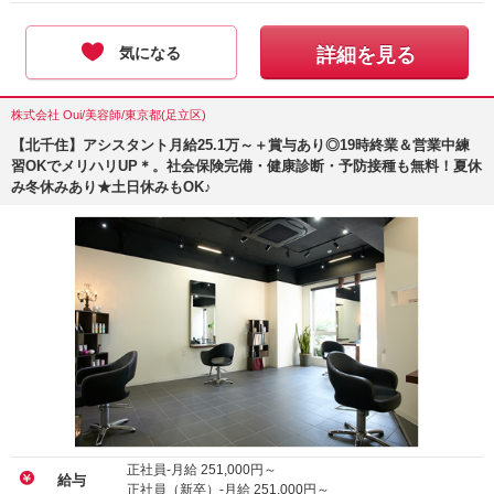
気になる
詳細を見る
株式会社 Oui/美容師/東京都(足立区)
【北千住】アシスタント月給25.1万～＋賞与あり◎19時終業＆営業中練
習OKでメリハリUP＊。社会保険完備・健康診断・予防接種も無料！夏休
み冬休みあり★土日休みもOK♪
正社員-月給
251,000
円～
給与
正社員（新卒）-月給
251,000
円～