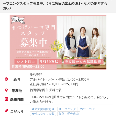
ープニングスタッフ募集中♪《月に数回の出勤や週1～などの働き方も
OK♪》
業務委託
アルバイト・パート-時給 :
1,400
～
2,800
円
給与
正社員-月給 :
260,000
～
325,000
円
福岡県福岡市 天神南駅
勤務地
9:00～22:00の時間帯で自由にシフトが組めて、自分らし
勤務時間
い働き方が叶う。 …
独立支援制度あり
オープニング
WワークOK
こだわり
女性スタッフ多数
髪型・髪色自由