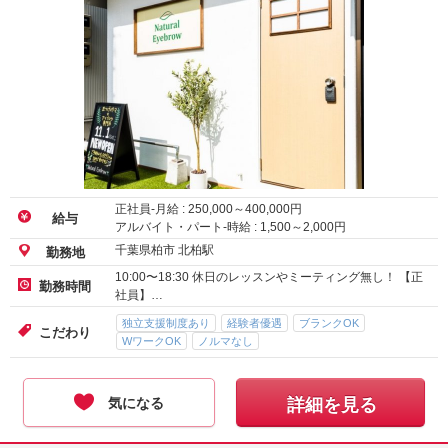
正社員-月給 :
250,000
～
400,000
円
給与
アルバイト・パート-時給 :
1,500
～
2,000
円
千葉県柏市 北柏駅
勤務地
10:00〜18:30 休日のレッスンやミーティング無し！ 【正
勤務時間
社員】…
独立支援制度あり
経験者優遇
ブランクOK
こだわり
WワークOK
ノルマなし
気になる
詳細を見る