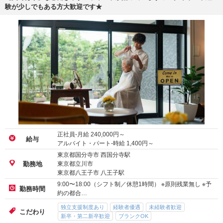
験が少しでもある方大歓迎です★
正社員-月給
240,000
円～
給与
アルバイト・パート-時給
1,400
円～
東京都国分寺市 西国分寺駅
東京都立川市
勤務地
東京都八王子市 八王子駅
9:00〜18:00（シフト制／休憩1時間） ※原則残業無し ※予
勤務時間
約の都合…
独立支援制度あり
経験者優遇
未経験者歓迎
こだわり
新卒・第二新卒歓迎
ブランクOK