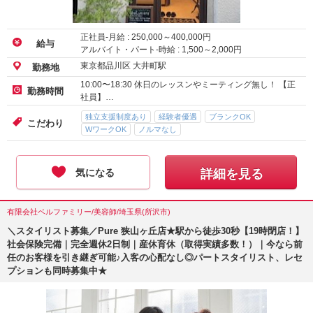
正社員-月給 :
250,000
～
400,000
円
給与
アルバイト・パート-時給 :
1,500
～
2,000
円
東京都品川区 大井町駅
勤務地
10:00〜18:30 休日のレッスンやミーティング無し！ 【正
勤務時間
社員】…
独立支援制度あり
経験者優遇
ブランクOK
こだわり
WワークOK
ノルマなし
気になる
詳細を見る
有限会社ベルファミリー/美容師/埼玉県(所沢市)
＼スタイリスト募集／Pure 狭山ヶ丘店★駅から徒歩30秒【19時閉店！】
社会保険完備｜完全週休2日制｜産休育休（取得実績多数！）｜今なら前
任のお客様を引き継ぎ可能♪入客の心配なし◎パートスタイリスト、レセ
プションも同時募集中★