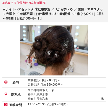
株式会社 海月/美容師/東京都(町田市)
★ナイトヘアセット★ 未経験歓迎 ／ 1から学べる ／ 主婦・ママスタッ
フ活躍中 ／ 年齢不問［お仕事帰りに3～4時間働いて稼ぐもOK！］1日3
～4時間【日給7,000円～！】
業務委託-日給
7,000
円～
給与
業務委託-月給
150,000
円～
東京都町田市 町田駅
神奈川県厚木市
勤務地
神奈川県大和市
他
19:30～23:30（実働3〜4時間）
勤務時間