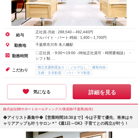
正社員-月給 :
288,540
～
492,440
円
給与
アルバイト・パート-時給 :
1,400
～
1,700
円
千葉県市川市 本八幡駅
勤務地
〇正社員 ・9:00〜19:00（時短正社員可・時間要相談） ・
勤務時間
シフト制 …
独立支援制度あり
ノルマなし
服装自由
こだわり
主婦・主夫歓迎
パパ・ママ歓迎
気になる
詳細を見る
株式会社BBサポートホールディングス/美容師/千葉県(柏市)
◆アイリスト募集中◆【営業時間18:30まで】今は子育て優先、将来はキ
ャリアアップも叶うサロン＊⁺《週1日～OK》子育てとの両立が叶う！