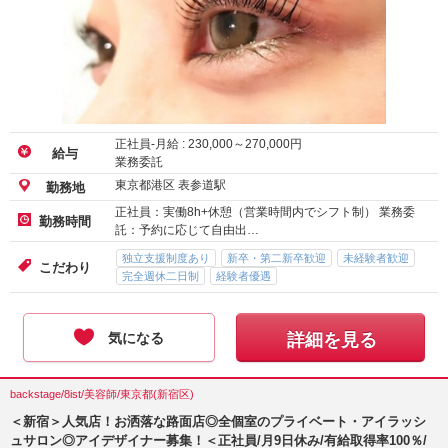
正社員-月給 :
230,000
～
270,000
円
給与
業務委託
東京都港区 表参道駅
勤務地
正社員：実働8h+休憩（営業時間内でシフト制） 業務委
勤務時間
託：予約に応じて自由出…
独立支援制度あり
新卒・第二新卒歓迎
未経験者歓迎
こだわり
完全週休二日制
経験者優遇
気になる
詳細を見る
backstage/8ist/美容師/東京都(新宿区)
＜新宿＞人気店！お洒落な路面店◎全個室のプライベート・アイラッシ
ュサロン◎アイデザイナー募集！＜正社員/月9日休み/有給取得率100％/