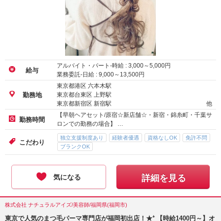
アルバイト・パート-時給 :
3,000
～
5,000
円
給与
業務委託-日給 :
9,000
～
13,500
円
東京都港区 六本木駅
東京都台東区 上野駅
勤務地
東京都新宿区 新宿駅
他
【早朝ヘアセット/原宿☆新店舗☆・新宿・錦糸町・千葉サ
勤務時間
ロンでの勤務の場合】 …
独立支援制度あり
経験者優遇
資格なしOK
免許不問
こだわり
ブランクOK
気になる
詳細を見る
株式会社 ナチュラルアイズ/美容師/福岡県(福岡市)
東京で人気のまつ毛パーマ専門店が福岡初出店！★⁺ 【時給1400円～】オ