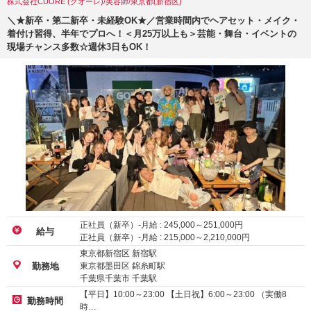
株式会社CUORE (クオーレ)/美容師/東京都(新宿区)
＼★新卒・第二新卒・未経験OK★／営業時間内でヘアセット・メイク・
着付け習得、半年でプロへ！＜月25万以上も＞芸能・舞台・イベントの
現場チャンス多数☆週休3日もOK！
正社員（新卒）-月給 :
245,000
～
251,000
円
給与
正社員（新卒）-月給 :
215,000
～
2,210,000
円
東京都新宿区 新宿駅
東京都墨田区 錦糸町駅
勤務地
千葉県千葉市 千葉駅
【平日】10:00～23:00 【土日祝】6:00～23:00 （実働8
勤務時間
時…