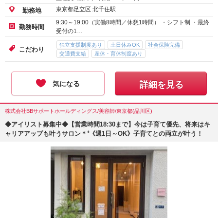
東京都足立区 北千住駅
勤務地
9:30～19:00（実働8時間／休憩1時間） ・シフト制 ・最終
勤務時間
受付の1…
独立支援制度あり
土日休みOK
社会保険完備
こだわり
交通費支給
産休・育休制度あり
気になる
詳細を見る
株式会社BBサポートホールディングス/美容師/東京都(品川区)
◆アイリスト募集中◆【営業時間18:30まで】今は子育て優先、将来はキ
ャリアアップも叶うサロン＊⁺《週1日～OK》子育てとの両立が叶う！