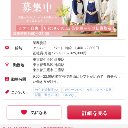
業務委託
アルバイト・パート-時給 :
1,400
～
2,800
円
給与
正社員-月給 :
260,000
～
325,000
円
東京都中央区 銀座駅
東京都豊島区 池袋駅
勤務地
東京都三鷹市 三鷹駅
9:00～22:00の時間帯で自由にシフトが組めて、自分らし
勤務時間
い働き方が叶う。 …
独立支援制度あり
WワークOK
女性スタッフ多数
こだわり
髪型・髪色自由
ノルマなし
気になる
詳細を見る