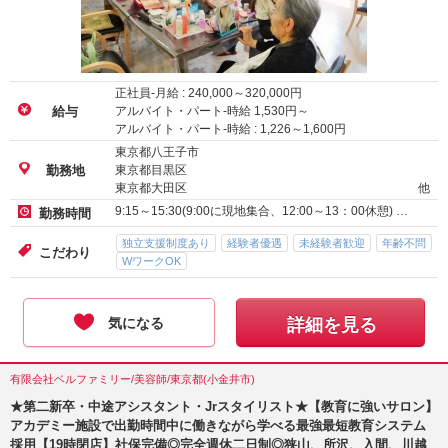
正社員-月給 :
240,000
～
320,000
円
アルバイト・パート-時給
1,530
円～
給与
アルバイト・パート-時給 :
1,226
～
1,600
円
東京都八王子市
東京都目黒区
勤務地
東京都大田区
他
9:15～15:30(9:00に現地集合、12:00～13：00休憩) …
勤務時間
独立支援制度あり
経験者優遇
未経験者歓迎
年齢不問
こだわり
WワークOK
気になる
詳細を見る
有限会社ベルファミリー/美容師/東京都(小金井市)
★第二新卒・中途アシスタント・Jrスタイリスト★【教育に強いサロン】
アカデミー施設で出勤時間中に働きながら学べる最強最短教育システム
採用【19時閉店】社保完備◎完全週休二日制◎狭山、所沢、入間、川越