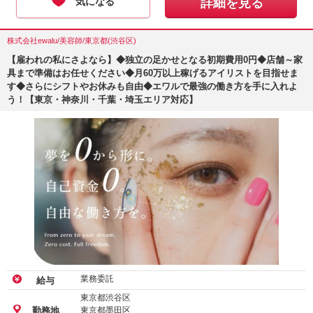
気になる
詳細を見る
株式会社ewalu/美容師/東京都(渋谷区)
【雇われの私にさよなら】◆独立の足かせとなる初期費用0円◆店舗～家
具まで準備はお任せください◆月60万以上稼げるアイリストを目指せま
す◆さらにシフトやお休みも自由◆エワルで最強の働き方を手に入れよ
う！【東京・神奈川・千葉・埼玉エリア対応】
業務委託
給与
東京都渋谷区
東京都墨田区
勤務地