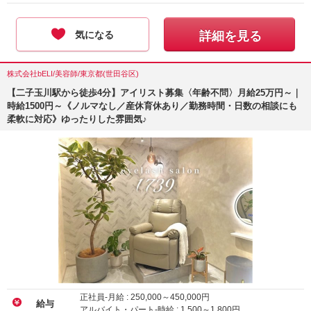
気になる
詳細を見る
株式会社bELI/美容師/東京都(世田谷区)
【二子玉川駅から徒歩4分】アイリスト募集〈年齢不問〉月給25万円～｜
時給1500円～《ノルマなし／産休育休あり／勤務時間・日数の相談にも
柔軟に対応》ゆったりした雰囲気♪
正社員-月給 :
250,000
～
450,000
円
給与
アルバイト・パート-時給 :
1,500
～
1,800
円