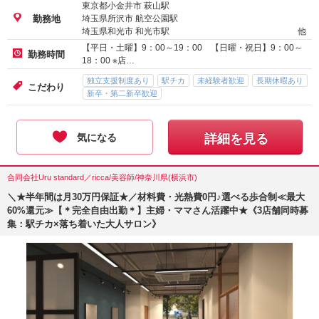
東京都小金井市 萩山駅
埼玉県所沢市 航空公園駅
勤務地
埼玉県和光市 和光市駅
他
【平日・土曜】9：00～19：00 【日曜・祝日】9：00～
勤務時間
18：00 ※店…
独立支援制度あり
駅チカ
未経験者歓迎
長期休暇あり
こだわり
新卒・第二新卒歓迎
気になる
詳細を見る
合同会社Uru standard／ricca/美容師/神奈川県(横浜市)
＼★半年間は月30万円保証★／材料費・光熱費0円♪選べる歩合制≪最大
60%還元≫【＊完全自由出勤＊】主婦・ママさん活躍中★《3店舗同時募
集：駅チカ×落ち着いた大人サロン》