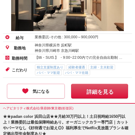
業務委託-その他 :
300,000
～
900,000
円
給与
神奈川県横浜市 反町駅
勤務地
神奈川県川崎市 京急川崎駅
【titi・SUIS.】 ・9:00~22:00内での完全自由出勤制 …
勤務時間
独立支援制度あり
経験者優遇
主婦・主夫歓迎
こだわり
パパ・ママ歓迎
パパ・ママ在籍
気になる
詳細を見る
ヘアピタリティ株式会社/美容師/東京都(杉並区)
★★padan color 浜田山店★★月給30万円以上！土日祝時給1650円以
上！業務委託は最低保障時給あり。オーガニックカラー専門店｜カット
やパーマなし《好待遇でお迎え◎》福利厚生でNetflix見放題プラン＆確
定拠出型年金制度あり★