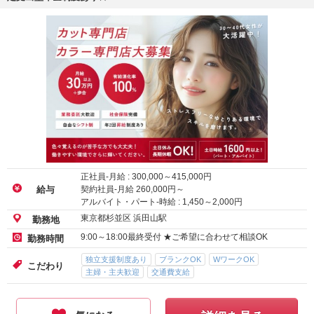
正社員-月給 :
300,000
～
415,000
円
契約社員-月給
260,000
円～
給与
アルバイト・パート-時給 :
1,450
～
2,000
円
東京都杉並区 浜田山駅
勤務地
9:00～18:00最終受付 ★ご希望に合わせて相談OK
勤務時間
独立支援制度あり
ブランクOK
WワークOK
こだわり
主婦・主夫歓迎
交通費支給