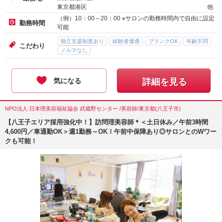
東京都港区
他
（例）10：00～20：00 ※サロンの勤務時間内で自由に設定
勤務時間
可能
独立支援制度あり
経験者優遇
ブランクOK
年齢不問
こだわり
ノルマなし
気になる
詳細を見る
NPO法人 日本理美容福祉協会 武蔵野センター /美容師/東京都(八王子市)
【八王子エリア採用強化中！】訪問理美容師＊＜土日休み／午前3時間
4,600円／車通勤OK＞週1勤務～OK！午前中保障あり◎サロンとのWワー
クも可能！