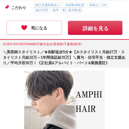
独立支援制度あり
未経験者歓迎
資格なしOK
こだわり
免許不問
新卒・第二新卒歓迎
気になる
詳細を見る
GOEN ENTERTAINMENT株式会社/美容師/千葉県(柏市)
＼美容師スタイリスト／★柏駅徒歩5分★【Jrスタイリスト月給27万・ス
タイリスト月給32万～1年間保証給35万】＼賞与・住宅手当・独立支援あ
り／平均月収50万！《正社員&アルバイト・パート&業務委託》