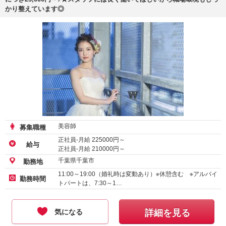
かり整えています◎
美容師
募集職種
正社員-月給
225000
円～
給与
正社員-月給
210000
円～
アルバイト・パート-時給
2000
円～
千葉県千葉市
勤務地
11:00～19:00（婚礼時は変動あり）※休憩含む ※アルバイ
勤務時間
トパートは、7:30～1…
気になる
詳細を見る