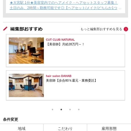
★大宮駅 1分★美容室内でのヘアメイク・ヘアセットスタッフ募集！
土日のみ、2時間～勤務可能です◎【ヘアセット/メイク/どちらか1つ
できればOKです！】フリーランス・Wワーク・時短勤務もOK★
もっと編集部おすすめを見る
CUT CLUB NATURAL
【美容師】月給28万円～！
hair salon DAHAB
美容師【歩合80％還元・業務委託】
条件変更
地域
こだわり
雇用形態