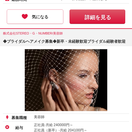
気になる
詳細を見る
株式会社STEREO・G・NUMBER/美容師
◆ブライダルヘアメイク募集◆新卒・未経験歓迎ブライダル経験者歓迎
美容師
募集職種
正社員-月給
240000
円～
給与
正社員（新卒）-月給
204100
円～