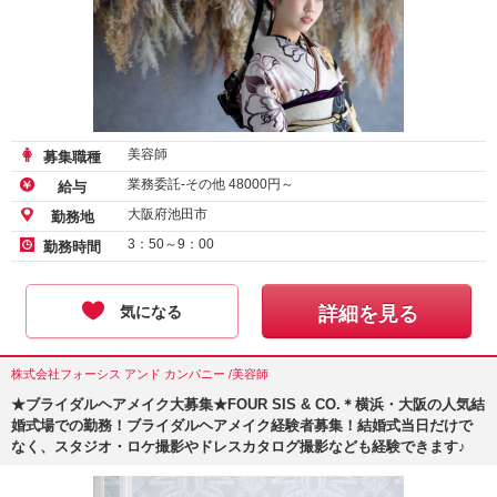
美容師
募集職種
業務委託-その他
48000
円～
給与
大阪府池田市
勤務地
3：50～9：00
勤務時間
気になる
詳細を見る
株式会社フォーシス アンド カンパニー /美容師
★ブライダルヘアメイク大募集★FOUR SIS & CO.＊横浜・大阪の人気結
婚式場での勤務！ブライダルヘアメイク経験者募集！結婚式当日だけで
なく、スタジオ・ロケ撮影やドレスカタログ撮影なども経験できます♪