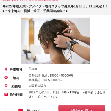
◆2027年成人式ヘアメイク・着付スタッフ募集◆1月10日、11日限定！！
■＊東京都内・横浜・埼玉・千葉同時募集＊■
美容師
募集職種
業務委託-日給 :
35000
～
50000
円
給与
業務委託-日給
50000
円～
大阪府大阪市
勤務地
2027年1月10日、11日 6時〜12時頃 ※基本的には会場
勤務時間
近くに前泊となります。…
気になる