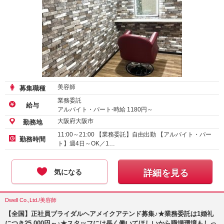
美容師
募集職種
業務委託
給与
アルバイト・パート-時給
1180
円～
正社員-月給
235000
円～
大阪府大阪市
勤務地
11:00～21:00 【業務委託】自由出勤 【アルバイト・パー
勤務時間
ト】週4日～OK／1…
気になる
詳細を見る
Dwell Co.,Ltd./美容師
【全国】正社員ブライダルヘアメイクアテンド募集♪★業務委託は1婚礼
につき25,000円～♪★スタッフには長く働いてほしいから職場環境もしっ