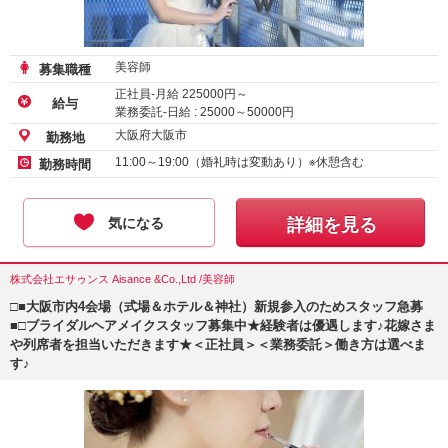
美容師
募集職種
正社員-月給
225000
円～
給与
業務委託-日給 :
25000
～
50000
円
大阪府大阪市
勤務地
11:00～19:00（婚礼時は変動あり）※休憩含む
勤務時間
気になる
詳細を見る
株式会社エサゥンス Aisance &Co.,Ltd /美容師
□■大阪市内4会場（式場＆ホテル＆神社）新規参入のためスタッフ急募
■□ブライダルヘアメイクスタッフ募集中★経験者は優遇します♪花嫁さま
や列席者を担当いただきます★＜正社員＞＜業務委託＞働き方は選べま
す♪