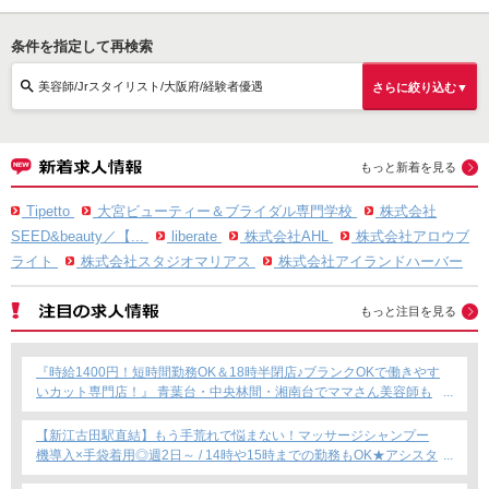
条件を指定して再検索
美容師/Jrスタイリスト/大阪府/経験者優遇
さらに絞り込む▼
もっと新着を見る
Tipetto
大宮ビューティー＆ブライダル専門学校
株式会社
SEED&beauty／【...
liberate
株式会社AHL
株式会社アロウブ
ライト
株式会社スタジオマリアス
株式会社アイランドハーバー
もっと注目を見る
『時給1400円！短時間勤務OK＆18時半閉店♪ブランクOKで働きやす
いカット専門店！』 青葉台・中央林間・湘南台でママさん美容師も
安心のサロン募集！
【新江古田駅直結】もう手荒れで悩まない！マッサージシャンプー
機導入×手袋着用◎週2日～ / 14時や15時までの勤務もOK★アシスタ
ント専任募集★