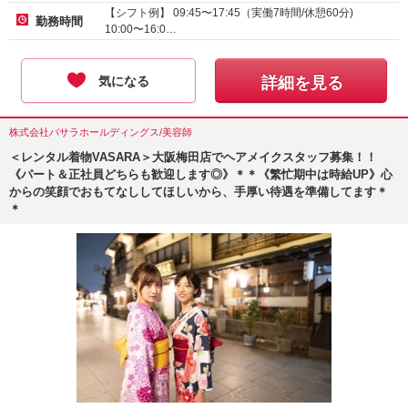
【シフト例】 09:45〜17:45（実働7時間/休憩60分)
勤務時間
10:00〜16:0…
気になる
詳細を見る
株式会社バサラホールディングス/美容師
＜レンタル着物VASARA＞大阪梅田店でヘアメイクスタッフ募集！！
《パート＆正社員どちらも歓迎します◎》＊＊《繁忙期中は時給UP》心
からの笑顔でおもてなししてほしいから、手厚い待遇を準備してます＊
＊