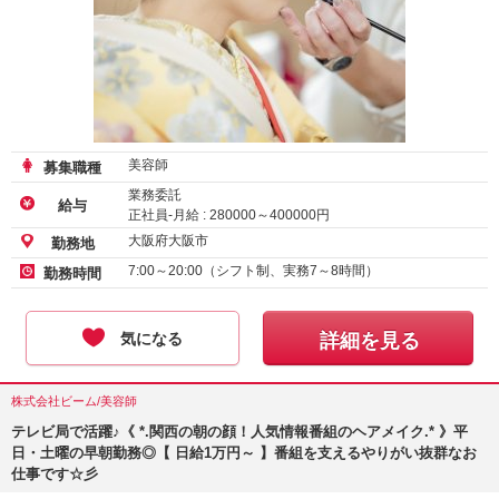
美容師
募集職種
業務委託
給与
正社員-月給 :
280000
～
400000
円
大阪府大阪市
勤務地
7:00～20:00（シフト制、実務7～8時間）
勤務時間
気になる
詳細を見る
株式会社ビーム/美容師
テレビ局で活躍♪《 *.関西の朝の顔！人気情報番組のヘアメイク.* 》平
日・土曜の早朝勤務◎【 日給1万円～ 】番組を支えるやりがい抜群なお
仕事です☆彡