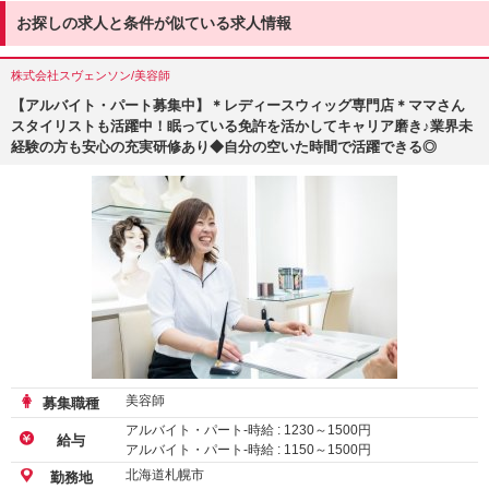
お探しの求人と条件が似ている求人情報
株式会社スヴェンソン/美容師
【アルバイト・パート募集中】＊レディースウィッグ専門店＊ママさん
スタイリストも活躍中！眠っている免許を活かしてキャリア磨き♪業界未
経験の方も安心の充実研修あり◆自分の空いた時間で活躍できる◎
美容師
募集職種
アルバイト・パート-時給 :
1230
～
1500
円
給与
アルバイト・パート-時給 :
1150
～
1500
円
アルバイト・パート-時給 :
1180
～
1500
円
北海道札幌市
勤務地