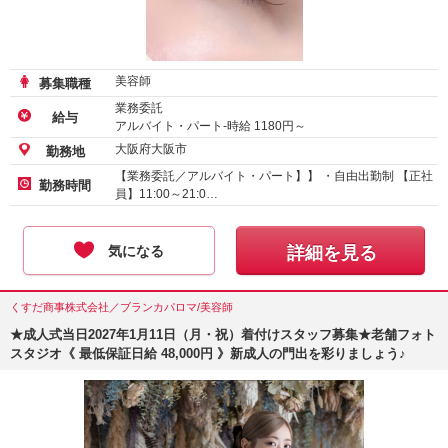
美容師
募集職種
業務委託
給与
アルバイト・パート-時給
1180
円～
正社員-月給
235000
円～
大阪府大阪市
勤務地
【業務委託／アルバイト・パート】】 ・自由出勤制 【正社
勤務時間
員】11:00～21:0…
気になる
詳細を見る
くすだ商事株式会社／ブランカパロマ/美容師
★成人式当日2027年1月11日（月・祝）着付けスタッフ募集★老舗フォト
スタジオ《 最低保証日給 48,000円 》新成人の門出を彩りましょう♪