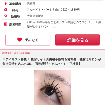
美容師
募集職種
アルバイト・パート-時給 :
1220
～
1880
円
給与
大阪府大阪市
勤務地
9:00～18:00 ※半月ごとのシフト申請なのでスケジュール調
勤務時間
整がしやすいです！ …
気になる
詳細を見る
株式会社SALON/美容師
＊アイリスト募集＊ 集客サイトの掲載手数料＆材料費・機材はサロンが
負担◎持ち込みもOK♪【業務委託・アルバイト・正社員】