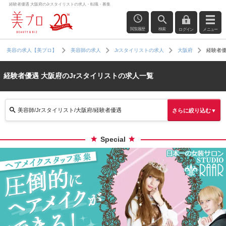
経験者優遇 大阪府のJrスタイリストの求人・転職・募集
閲覧履歴
検索
ログイン
メニュー
経験者
美容の求人【美プロ】
美容師の求人
Jrスタイリストの求人
大阪府
経験者優遇 大阪府のJrスタイリストの求人一覧
美容師/Jrスタイリスト/大阪府/経験者優遇
さらに絞り込む▼
Special