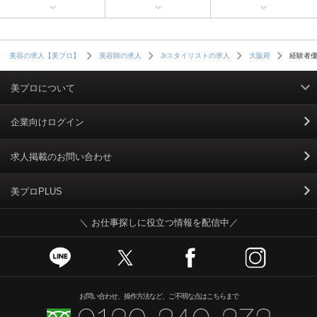
経験者
美容の求人【美プロ】
美容師の求人
Jrスタイリストの求人
大阪府
美プロについて
利用規約
企業向けログイン
掲載規約
求人掲載のお問い合わせ
個人情報保護ポリシー
美プロPLUS
＼ お仕事探しに役立つ情報を配信中／
個人情報のお取り扱いについて
Cookieポリシー
スカウトとは
お問い合わせ、操作方法など、ご不明な点はこちらまで