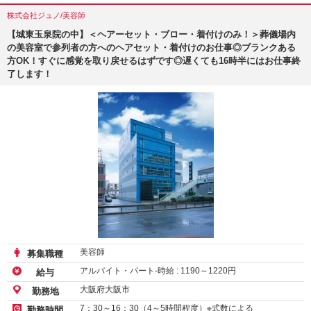
株式会社ジュノ/美容師
【城東玉泉院の中】＜ヘアーセット・ブロー・着付けのみ！＞葬儀場内
の美容室で参列者の方へのヘアセット・着付けのお仕事◎ブランクある
方OK！すぐに感覚を取り戻せるはずです◎遅くても16時半にはお仕事終
了します！
美容師
募集職種
アルバイト・パート-時給 :
1190
～
1220
円
給与
大阪府大阪市
勤務地
7：30～16：30（4～5時間程度）※式数による
勤務時間