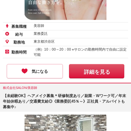
美容師
募集職種
業務委託
給与
東京都渋谷区
勤務地
（例）10：00～20：00 ※サロンの勤務時間内で自由に設定
勤務時間
可能
気になる
詳細を見る
株式会社SALON/美容師
【未経験OK】ヘアメイク募集＊研修制度あり／副業・Wワーク可／年末
年始休暇あり／交通費支給◎《業務委託45％～》正社員・アルバイトも
募集中♪