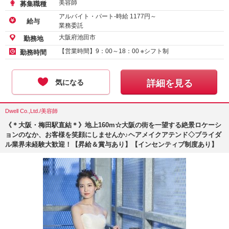
美容師
募集職種
アルバイト・パート-時給
1177
円～
給与
業務委託
大阪府池田市
勤務地
【営業時間】9：00～18：00 ※シフト制
勤務時間
気になる
詳細を見る
Dwell Co.,Ltd./美容師
《＊大阪・梅田駅直結＊》地上160m☆大阪の街を一望する絶景ロケーシ
ョンのなか、お客様を笑顔にしませんか♪ヘアメイクアテンド◇ブライダ
ル業界未経験大歓迎！【昇給＆賞与あり】【インセンティブ制度あり】