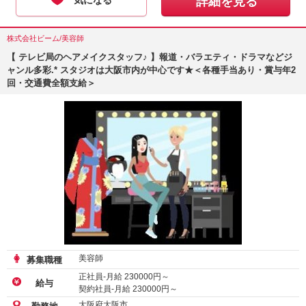
詳細を見る
株式会社ビーム/美容師
【 テレビ局のヘアメイクスタッフ♪ 】報道・バラエティ・ドラマなどジ
ャンル多彩.* スタジオは大阪市内が中心です★＜各種手当あり・賞与年2
回・交通費全額支給＞
美容師
募集職種
正社員-月給
230000
円～
給与
契約社員-月給
230000
円～
業務委託
大阪府大阪市