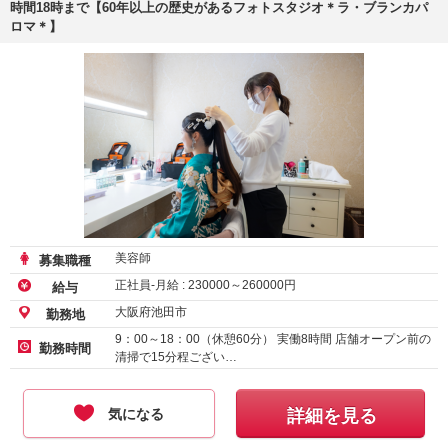
時間18時まで【60年以上の歴史があるフォトスタジオ＊ラ・ブランカパ
ロマ＊】
美容師
募集職種
正社員-月給 :
230000
～
260000
円
給与
大阪府池田市
勤務地
9：00～18：00（休憩60分） 実働8時間 店舗オープン前の
勤務時間
清掃で15分程ござい…
気になる
詳細を見る