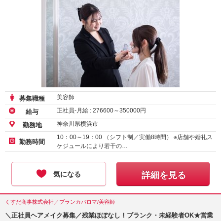
美容師
募集職種
正社員-月給 :
276600
～
350000
円
給与
神奈川県横浜市
勤務地
10：00～19：00 （シフト制／実働8時間） ※店舗や婚礼ス
勤務時間
ケジュールにより若干の…
気になる
詳細を見る
くすだ商事株式会社／ブランカパロマ/美容師
＼正社員ヘアメイク募集／残業ほぼなし！ブランク・未経験者OK★営業