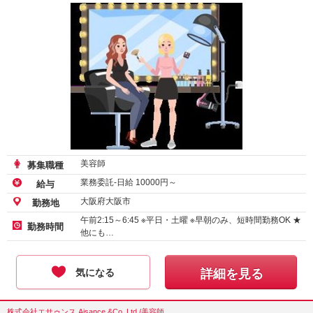
美容師
募集職種
業務委託-日給
10000
円～
給与
大阪府大阪市
勤務地
午前2:15～6:45 ※平日・土曜 ※早朝のみ、短時間勤務OK ★
勤務時間
他にも…
気になる
詳細を見る
株式会社エサゥンス Aisance &Co.,Ltd /美容師