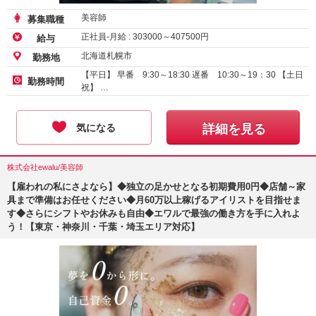
美容師
募集職種
正社員-月給 :
303000
～
407500
円
給与
北海道札幌市
勤務地
【平日】 早番 9:30～18:30 遅番 10:30～19：30 【土日
勤務時間
祝】 …
気になる
詳細を見る
株式会社ewalu/美容師
【雇われの私にさよなら】◆独立の足かせとなる初期費用0円◆店舗～家
具まで準備はお任せください◆月60万以上稼げるアイリストを目指せま
す◆さらにシフトやお休みも自由◆エワルで最強の働き方を手に入れよ
う！【東京・神奈川・千葉・埼玉エリア対応】