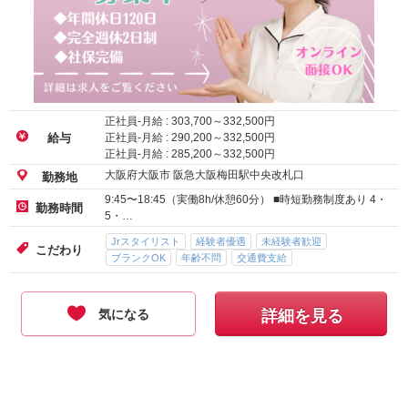
正社員-月給 :
303,700
～
332,500
円
正社員-月給 :
290,200
～
332,500
円
給与
正社員-月給 :
285,200
～
332,500
円
大阪府大阪市 阪急大阪梅田駅中央改札口
勤務地
9:45〜18:45（実働8h/休憩60分） ■時短勤務制度あり 4・
勤務時間
5・…
Jrスタイリスト
経験者優遇
未経験者歓迎
こだわり
ブランクOK
年齢不問
交通費支給
気になる
詳細を見る