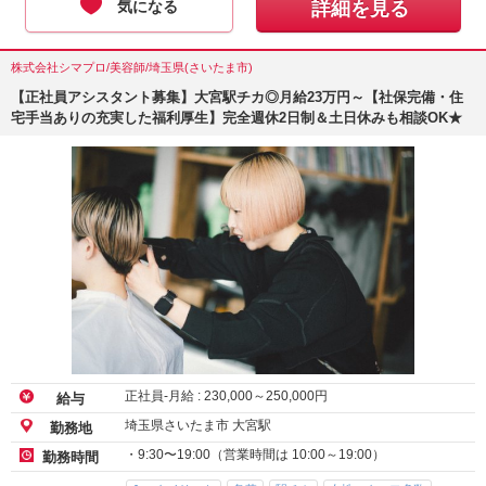
気になる
詳細を見る
株式会社シマプロ/美容師/埼玉県(さいたま市)
【正社員アシスタント募集】大宮駅チカ◎月給23万円～【社保完備・住
宅手当ありの充実した福利厚生】完全週休2日制＆土日休みも相談OK★
正社員-月給 :
230,000
～
250,000
円
給与
埼玉県さいたま市 大宮駅
勤務地
・9:30〜19:00（営業時間は 10:00～19:00）
勤務時間