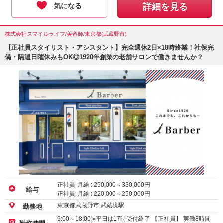
気になる
詳細を見る
株式会社スマイルライフ/美容師/東京都(武蔵野市)
【正社員スタイリスト・アシスタント】完全週休2日×18時終業！社保完
備・隔週日曜休みもOK◎1920年創業の老舗サロンで働きませんか？
正社員-月給 :
250,000
～
330,000
円
給与
正社員-月給 :
220,000
～
250,000
円
東京都武蔵野市 武蔵境駅
勤務地
9:00～18:00 ※平日は17時受付終了 【正社員】 実働8時間