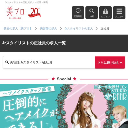
Jrスタイリストの正社員求人・転職・募集
閲覧履歴
検索
ログイン
メニュー
正社員
美容の求人【美プロ】
美容師の求人
Jrスタイリストの求人
Jrスタイリストの正社員の求人一覧
美容師/Jrスタイリスト/正社員
さらに絞り込む▼
Special