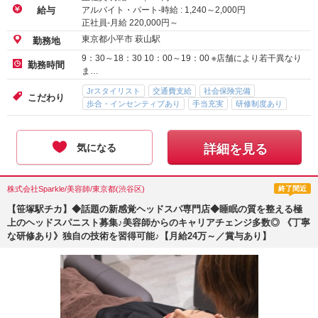
アルバイト・パート-時給 :
1,240
～
2,000
円
給与
正社員-月給
220,000
円～
東京都小平市 萩山駅
勤務地
9：30～18：30 10：00～19：00 ※店舗により若干異なり
勤務時間
ま…
Jrスタイリスト
交通費支給
社会保険完備
こだわり
歩合・インセンティブあり
手当充実
研修制度あり
気になる
詳細を見る
株式会社Sparkle/美容師/東京都(渋谷区)
終了間近
【笹塚駅チカ】◆話題の新感覚ヘッドスパ専門店◆睡眠の質を整える極
上のヘッドスパニスト募集♪美容師からのキャリアチェンジ多数◎ 《丁寧
な研修あり》独自の技術を習得可能♪【月給24万～／賞与あり】