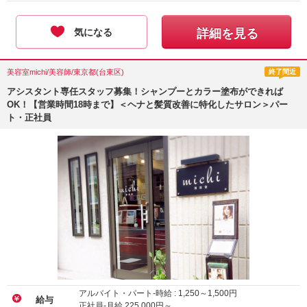
気になる
詳細を見る
美容室michi/美容師/東京都(台東区)
終了間近
アシスタント専任スタッフ募集！シャンプーとカラー塗布ができれば
OK！【営業時間18時まで】＜ヘナと髪質改善に特化したサロン＞パー
ト・正社員
アルバイト・パート-時給 :
1,250
～
1,500
円
給与
正社員-月給
225,000
円～