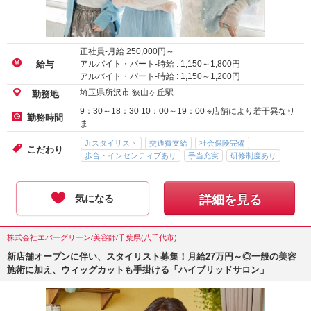
正社員-月給
250,000
円～
アルバイト・パート-時給 :
1,150
～
1,800
円
給与
アルバイト・パート-時給 :
1,150
～
1,200
円
埼玉県所沢市 狭山ヶ丘駅
勤務地
9：30～18：30 10：00～19：00 ※店舗により若干異なり
勤務時間
ま…
Jrスタイリスト
交通費支給
社会保険完備
こだわり
歩合・インセンティブあり
手当充実
研修制度あり
気になる
詳細を見る
株式会社エバーグリーン/美容師/千葉県(八千代市)
新店舗オープンに伴い、スタイリスト募集！月給27万円～◎一般の美容
施術に加え、ウィッグカットも手掛ける「ハイブリッドサロン」