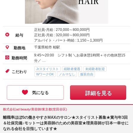
正社員-月給 :
270,000
～
800,000
円
正社員-月給 :
320,000
～
800,000
円
給与
アルバイト・パート-時給 :
1,150
～
1,300
円
千葉県柏市 柏駅
勤務地
9:45〜20:00 シフト制 ＼お昼休憩1時間＋その他休憩15
勤務時間
分／ …
Jrスタイリスト
経験者優遇
未経験者歓迎
こだわり
WワークOK
ノルマなし
服装自由
気になる
詳細を見る
株式会社ad beauty/美容師/東京都(世田谷区)
離職率ほぼ0の働きやすさMAXのサロン★スタイリスト募集★賞与年3回
＆社保完備♪モットーは美容師のための美容室★理美容師が日本一幸せに
なれる会社を目指しています★