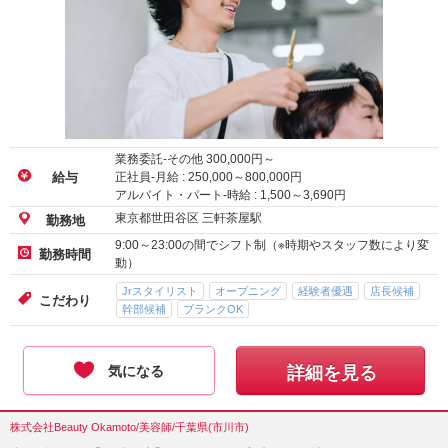
業務委託-その他
300,000
円～
正社員-月給 :
250,000
～
800,000
円
給与
アルバイト・パート-時給 :
1,500
～
3,690
円
東京都世田谷区 三軒茶屋駅
勤務地
9:00～23:00の間でシフト制（※時期やスタッフ数により変
勤務時間
動）
Jrスタイリスト
オープニング
経験者優遇
店長候補
こだわり
幹部候補
ブランクOK
気になる
詳細を見る
株式会社Beauty Okamoto/美容師/千葉県(市川市)