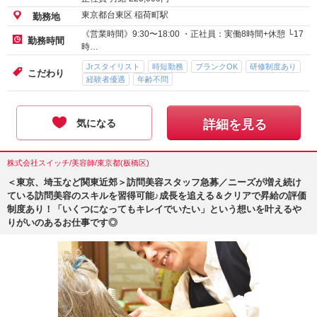
東京都台東区 稲荷町駅
勤務地
《営業時間》9:30〜18:00 ・正社員：実働8時間+休憩 └17
勤務時間
時…
Jrスタイリスト
時短勤務
ブランクOK
研修制度あり
こだわり
経験者優遇
年齢不問
気になる
詳細を見る
株式会社スイッチ/美容師/東京都(板橋区)
＜東京、埼玉など関東近郊＞訪問美容スタッフ急募／ニーズが増え続け
ている訪問美容のスキルを習得可能♪成長を追える＆クリアで昇給の評価
制度あり！「いくつになってもキレイでいたい」という想いを叶えるや
りがいのあるお仕事です◎