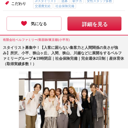
Jrスタイリスト
急募
駅チカ
女性スタッフ多数
こだわり
交通費支給
社会保険完備
気になる
詳細を見る
有限会社ベルファミリー/美容師/東京都(小平市)
スタイリスト募集中！【入客に困らない集客力と人間関係の良さが強
み】所沢、小平、狭山ヶ丘、入間、狭山、川越などに展開をするベルフ
ァミリーグループ★19時閉店｜社会保険完備｜完全週休2日制｜産休育休
（取得実績多数！）