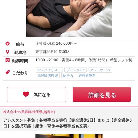
正社員-月給
240,000
円～
給与
東京都渋谷区 笹塚駅
勤務地
10:00～21:00（実働4～8時間、休憩1時間） 希望シフト制
勤務時間
Jrスタイリスト
ブランクOK
アットホーム
こだわり
未経験者歓迎
駅チカ
経験者優遇
気になる
詳細を見る
株式会社en/美容師/埼玉県(越谷市)
アシスタント募集！各種手当充実◎【完全週休2日】または【完全週休3
日】を選択可能！産休・育休や各種手当も充実♪