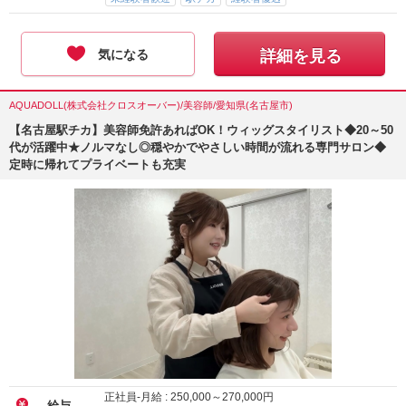
気になる
詳細を見る
AQUADOLL(株式会社クロスオーバー)/美容師/愛知県(名古屋市)
【名古屋駅チカ】美容師免許あればOK！ウィッグスタイリスト◆20～50
代が活躍中★ノルマなし◎穏やかでやさしい時間が流れる専門サロン◆
定時に帰れてプライベートも充実
正社員-月給 :
250,000
～
270,000
円
給与