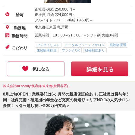
正社員-月給
250,000
円～
正社員-月給
224,000
円～
給与
アルバイト・パート-時給
1,450
円～
東京都江東区 亀戸駅
勤務地
営業時間 10：00～21：00 ※シフト制 実働8時間
勤務時間
Jrスタイリスト
トータルビューティサロン
経験者優遇
こだわり
未経験者歓迎
ブランクOK
研修制度あり
気になる
詳細を見る
株式会社ad beauty/美容師/東京都(世田谷区)
8月上旬OPEN！業務委託は6ヶ月間の新店保証給あり♪正社員は賞与年3
回・社保完備・確定拠出年金など充実の待遇◎エリアNO.1の人気サロン
多数！＜引っ越し祝い金20万円支給＞