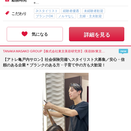
勤務時間
※…
Jrスタイリスト
経験者優遇
未経験者歓迎
こだわり
ブランクOK
ノルマなし
主婦・主夫歓迎
気になる
詳細を見る
TANAKA MASAKO GROUP【株式会社東京美容研究所】/美容師/東京都(江東区)
new
【アトレ亀戸内サロン】社会保険完備＼スタイリスト大募集／安心・信
頼のある企業＊ブランクのある方・子育て中の方も大歓迎！