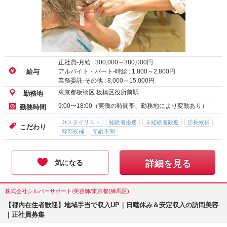
正社員-月給 :
300,000
～
380,000
円
アルバイト・パート-時給 :
1,800
～
2,800
円
給与
業務委託-その他 :
8,000
～
15,000
円
東京都板橋区 板橋区役所前駅
勤務地
9:00〜18:00（実働の時間帯、勤務地により変動あり）
勤務時間
Jrスタイリスト
経験者優遇
未経験者歓迎
店長候補
こだわり
幹部候補
年齢不問
気になる
詳細を見る
株式会社シルバーサポート/美容師/東京都(練馬区)
【都内在住者歓迎】地域手当で収入UP｜日曜休み＆安定収入の訪問美容
｜正社員募集