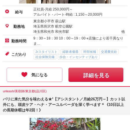
正社員-月給
250,000
円～
給与
アルバイト・パート-時給 :
1,150
～
20,000
円
東京都小平市 萩山駅
埼玉県所沢市 航空公園駅
勤務地
埼玉県和光市 和光市駅
他
9：30～18：30 10：00～19：00 ※店舗により若干異なり
勤務時間
ま…
Jrスタイリスト
経験者優遇
幹部候補
交通費支給
こだわり
社会保険完備
歩合・インセンティブあり
気になる
詳細を見る
unleash/美容師/東京都(品川区)
バリに来た気分を味わえる★⁺【アシスタント／月給26万円～】カット以
外にも、頭皮ケア・ヘナ・アーユルベーダを深く学べます＊《10日以上
の長期休暇は年2回！》