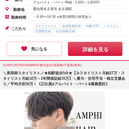
アルバイト・パート-時給 :
1,400
～
1,600
円
愛知県名古屋市 名古屋駅
勤務地
・9:30〜18:30 ※休憩1時間の休憩あり
勤務時間
Jrスタイリスト
未経験者歓迎
年齢不問
ノルマなし
こだわり
交通費支給
社会保険完備
気になる
詳細を見る
GOEN ENTERTAINMENT株式会社/美容師/千葉県(柏市)
＼美容師スタイリスト／★柏駅徒歩5分★【Jrスタイリスト月給27万・ス
タイリスト月給32万～1年間保証給35万】＼賞与・住宅手当・独立支援あ
り／平均月収50万！《正社員&アルバイト・パート&業務委託》