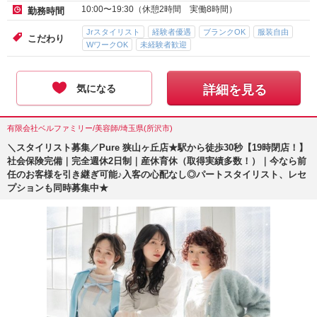
10:00〜19:30（休憩2時間 実働8時間）
勤務時間
Jrスタイリスト
経験者優遇
ブランクOK
服装自由
こだわり
WワークOK
未経験者歓迎
気になる
詳細を見る
有限会社ベルファミリー/美容師/埼玉県(所沢市)
＼スタイリスト募集／Pure 狭山ヶ丘店★駅から徒歩30秒【19時閉店！】
社会保険完備｜完全週休2日制｜産休育休（取得実績多数！）｜今なら前
任のお客様を引き継ぎ可能♪入客の心配なし◎パートスタイリスト、レセ
プションも同時募集中★