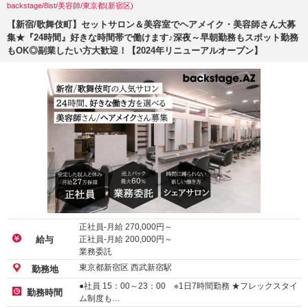
backstage/8ist/美容師/東京都(新宿区)
【新宿/歌舞伎町】セットサロン＆美容室でヘアメイク・美容師さん大募
集★『24時間』好きな時間帯で働けます♪深夜～早朝勤務もスポット勤務
もOK◎副業したい方大歓迎！【2024年リニューアルオープン】
正社員-月給
270,000
円～
正社員-月給
200,000
円～
給与
業務委託
東京都新宿区 西武新宿駅
勤務地
●社員 15：00～23：00 ※1日7時間勤務 ★フレックスタイ
勤務時間
ム制度も…