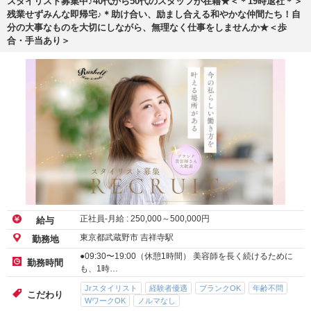
スタイリスト募集中♪40代から50代のスタッフが在籍★＜＊19時退社＊＞
残業せずみんな即帰宅♪＊助け合い、励まし合える和やかな仲間たち！自
分の大事なものを大切にしながら、無理なく仕事をしませんか★＜歩
合・手当あり＞
正社員-月給 :
250,000
～
500,000
円
給与
東京都武蔵野市 吉祥寺駅
勤務地
●09:30〜19:00（休憩1時間） 美容師を長く続けるために
勤務時間
も、1時…
Jrスタイリスト
経験者優遇
ブランクOK
年齢不問
こだわり
WワークOK
ノルマなし