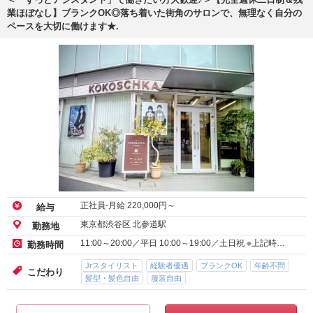
業ほぼなし】ブランクOK◎落ち着いた街角のサロンで、無理なく自分の
ペースを大切に働けます★.
正社員-月給
220,000
円～
給与
東京都渋谷区 北参道駅
勤務地
11:00～20:00／平日 10:00～19:00／土日祝 ※上記時…
勤務時間
Jrスタイリスト
経験者優遇
ブランクOK
年齢不問
こだわり
髪型・髪色自由
服装自由