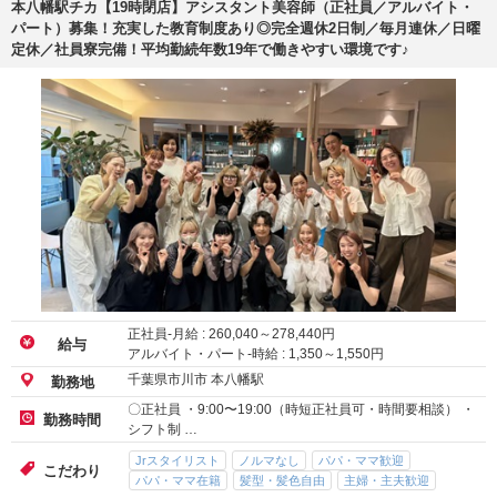
本八幡駅チカ【19時閉店】アシスタント美容師（正社員／アルバイト・
パート）募集！充実した教育制度あり◎完全週休2日制／毎月連休／日曜
定休／社員寮完備！平均勤続年数19年で働きやすい環境です♪
正社員-月給 :
260,040
～
278,440
円
給与
アルバイト・パート-時給 :
1,350
～
1,550
円
千葉県市川市 本八幡駅
勤務地
〇正社員 ・9:00〜19:00（時短正社員可・時間要相談） ・
勤務時間
シフト制 …
Jrスタイリスト
ノルマなし
パパ・ママ歓迎
こだわり
パパ・ママ在籍
髪型・髪色自由
主婦・主夫歓迎