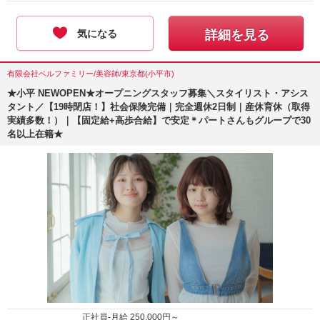
気になる
詳細を見る
有限会社ベルファミリー/美容師/東京都(小平市)
★小平 NEWOPEN★オープニングスタッフ募集＼スタイリスト・アシス
タント／【19時閉店！】社会保険完備｜完全週休2日制｜産休育休（取得
実績多数！）｜【固定給+高歩合給】で安定＊パートさんもグループで30
名以上在籍★
正社員-月給
250,000
円～