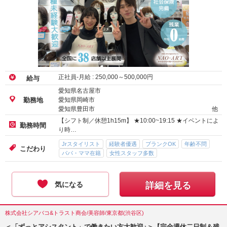
正社員-月給 :
250,000
～
500,000
円
給与
愛知県名古屋市
愛知県岡崎市
勤務地
愛知県豊田市
他
【シフト制／休憩1h15m】 ★10:00~19:15 ★イベントによ
勤務時間
り時…
Jrスタイリスト
経験者優遇
ブランクOK
年齢不問
こだわり
パパ・ママ在籍
女性スタッフ多数
気になる
詳細を見る
株式会社シアバコ&トラスト商会/美容師/東京都(渋谷区)
＜「ずっとアシスタント」で働きたい方大歓迎♪＞【完全週休二日制＆残