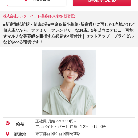
株式会社シルク・ハット/美容師/東京都(新宿区)
■新宿御苑前駅・徒歩2分■中途＆新卒募集♪新宿通りに面した1当地だけど
個人店だから、ファミリーフレンドリーなお店。2年以内にデビュー可能
★マルチな美容師を目指す方必見★<着付け｜セットアップ｜ブライダル
など学べる環境です！
正社員-月給
230,000
円～
給与
アルバイト・パート-時給 :
1,226
～
1,500
円
東京都新宿区 新宿御苑前駅
勤務地