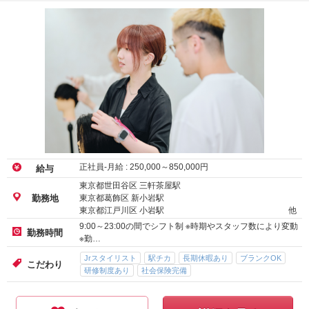
正社員-月給 :
250,000
～
850,000
円
給与
東京都世田谷区 三軒茶屋駅
東京都葛飾区 新小岩駅
勤務地
東京都江戸川区 小岩駅
他
9:00～23:00の間でシフト制 ※時期やスタッフ数により変動
勤務時間
※勤…
Jrスタイリスト
駅チカ
長期休暇あり
ブランクOK
こだわり
研修制度あり
社会保険完備