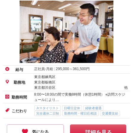
正社員-月給 :
295,000
～
361,500
円
給与
東京都練馬区
東京都板橋区
勤務地
東京都渋谷区
他
8:00〜18:00の間で実働8時間（休憩1時間） ※訪問スケジ
勤務時間
ュールにより…
Jrスタイリスト
日曜日定休
経験者優遇
こだわり
完全週休二日制
勤務時間・曜日応相談
交通費支給
気になる
詳細を見る