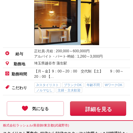
正社員-月給 :
200,000
～
600,000
円
給与
アルバイト・パート-時給 :
1,260
～
3,000
円
埼玉県越谷市 蒲生駅
勤務地
【月～金】9：00～20：00 交代制 【土】 9：00～
勤務時間
20：00 【…
Jrスタイリスト
ブランクOK
年齢不問
WワークOK
こだわり
ノルマなし
主婦・主夫歓迎
気になる
詳細を見る
株式会社ラッシェル/美容師/東京都(武蔵野市)