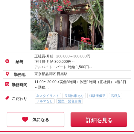
正社員-月給 :
260,000
～
300,000
円
正社員-月給
300,000
円～
給与
アルバイト・パート-時給
1,500
円～
東京都品川区 目黒駅
勤務地
11:00〜20:00 ※実働8時間＋休憩1時間（正社員） ※週3日
勤務時間
～勤務…
Jrスタイリスト
長期休暇あり
経験者優遇
高収入
こだわり
ノルマなし
髪型・髪色自由
気になる
詳細を見る