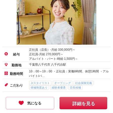
正社員（店長）-月給
330,000
円～
正社員-月給
270,000
円～
給与
アルバイト・パート-時給
1,500
円～
千葉県八千代市 八千代台駅
勤務地
10：00～19：00 ・正社員：実働8時間、休憩1時間 ・アル
勤務時間
バイト/パ…
Jrスタイリスト
オープニング
社会保険完備
こだわり
研修制度あり
経験者優遇
店長候補
気になる
詳細を見る