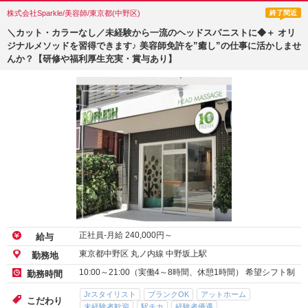
株式会社Sparkle/美容師/東京都(中野区)
終了間近
＼カット・カラーなし／未経験から一流のヘッドスパニストに◆＋ オリ
ジナルメソッドを習得できます♪ 美容師免許を”癒し”の仕事に活かしませ
んか？【研修や福利厚生充実・賞与あり】
正社員-月給
240,000
円～
給与
東京都中野区 丸ノ内線 中野坂上駅
勤務地
10:00～21:00（実働4～8時間、休憩1時間） 希望シフト制
勤務時間
Jrスタイリスト
ブランクOK
アットホーム
こだわり
未経験者歓迎
駅チカ
経験者優遇