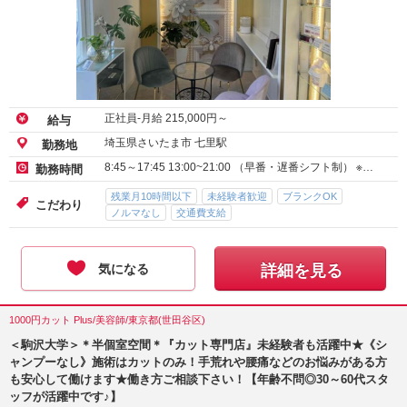
正社員-月給
215,000
円～
給与
埼玉県さいたま市 七里駅
勤務地
8:45～17:45 13:00~21:00 （早番・遅番シフト制） ※…
勤務時間
残業月10時間以下
未経験者歓迎
ブランクOK
こだわり
ノルマなし
交通費支給
気になる
詳細を見る
1000円カット Plus/美容師/東京都(世田谷区)
＜駒沢大学＞＊半個室空間＊『カット専門店』未経験者も活躍中★《シ
ャンプーなし》施術はカットのみ！手荒れや腰痛などのお悩みがある方
も安心して働けます★働き方ご相談下さい！【年齢不問◎30～60代スタ
ッフが活躍中です♪】