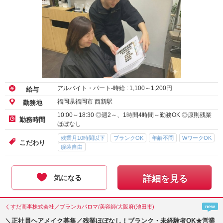
アルバイト・パート-時給 :
1,100
～
1,200
円
給与
福岡県福岡市 西新駅
勤務地
10:00～18:30 ◎週2～、1時間4時間～勤務OK ◎原則残業
勤務時間
ほぼなし
残業月10時間以下
ブランクOK
年齢不問
WワークOK
こだわり
服装自由
気になる
詳細を見る
くすだ商事株式会社／ブランカパロマ/美容師/大阪府(池田市)
new
＼正社員ヘアメイク募集／残業ほぼなし！ブランク・未経験者OK★営業