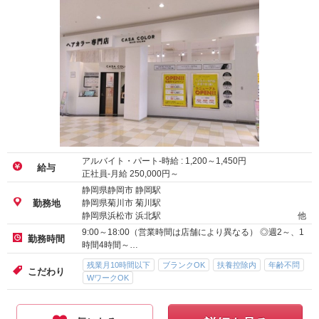
アルバイト・パート-時給 :
1,200
～
1,450
円
給与
正社員-月給
250,000
円～
静岡県静岡市 静岡駅
静岡県菊川市 菊川駅
勤務地
静岡県浜松市 浜北駅
他
9:00～18:00（営業時間は店舗により異なる） ◎週2～、1
勤務時間
時間4時間～…
残業月10時間以下
ブランクOK
扶養控除内
年齢不問
こだわり
WワークOK