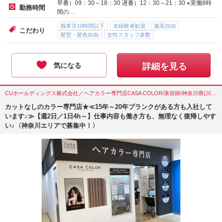
早番）09：30～18：30 遅番）12：30～21：30 ※実働8時
勤務時間
間の…
残業月10時間以下
未経験者歓迎
服装自由
こだわり
髪型・髪色自由
女性スタッフ多数
気になる
詳細を見る
CUホールディングス株式会社／ヘアカラー専門店CASA COLOR/美容師/神奈川県(川崎市)
カットなしのカラー専門店★≪15年～20年ブランクがある方も入社して
います♪≫【週2日／1日4h～】仕事内容も働き方も、無理なく復帰しやす
い♪〈神奈川エリアで募集中！〉