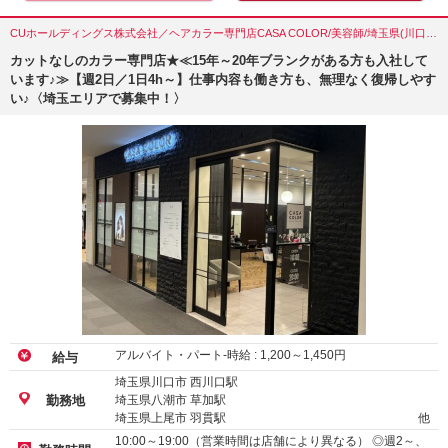
CUホールディングス株式会社／ヘアカラー専門店CASA COLOR/美容師/埼玉県(川口市)
カットなしのカラー専門店★≪15年～20年ブランクがある方も入社して
います♪≫【週2日／1日4h～】仕事内容も働き方も、無理なく復帰しやす
い♪〈埼玉エリアで募集中！〉
アルバイト・パート-時給 :
1,200
～
1,450
円
給与
埼玉県川口市 西川口駅
埼玉県八潮市 草加駅
勤務地
埼玉県上尾市 羽貫駅
他
10:00～19:00（営業時間は店舗により異なる） ◎週2～、