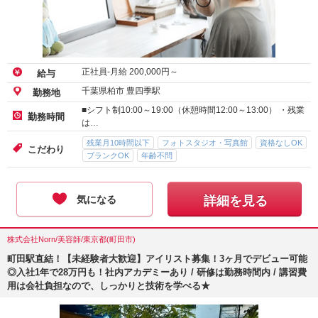
正社員-月給
200,000
円～
給与
千葉県柏市 豊四季駅
勤務地
■シフト制10:00～19:00（休憩時間12:00～13:00） ・残業
勤務時間
は…
残業月10時間以下
フォトスタジオ・写真館
資格なしOK
こだわり
ブランクOK
年齢不問
気になる
詳細を見る
株式会社Norn/美容師/東京都(町田市)
町田駅直結！【未経験者大歓迎】アイリスト募集！3ヶ月でデビュー可能
◎入社1年で28万円も！社内アカデミーあり / 研修は勤務時間内 / 講習費
用は会社負担なので、しっかりと技術を学べる★