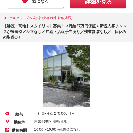
気になる
詳細を見る
ロイヤルグループ株式会社/美容師/東京都(港区)
【港区・高輪】スタイリスト募集！＜月給27万円保証＞新規入客チャン
スが豊富◎ノルマなし／昇給・店販手当あり／残業ほぼなし／土日休み
の取得OK
正社員-月給
270,000
円～
給与
東京都港区 高輪台駅
勤務地
10:00〜19:00 ※残業ほぼなし
勤務時間