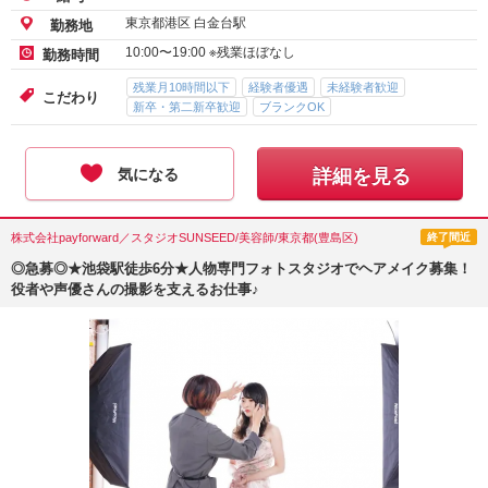
正社員-月給
225,000
円～
給与
東京都港区 白金台駅
勤務地
10:00〜19:00 ※残業ほぼなし
勤務時間
残業月10時間以下
経験者優遇
未経験者歓迎
こだわり
新卒・第二新卒歓迎
ブランクOK
気になる
詳細を見る
株式会社payforward／スタジオSUNSEED/美容師/東京都(豊島区)
終了間近
◎急募◎★池袋駅徒歩6分★人物専門フォトスタジオでヘアメイク募集！