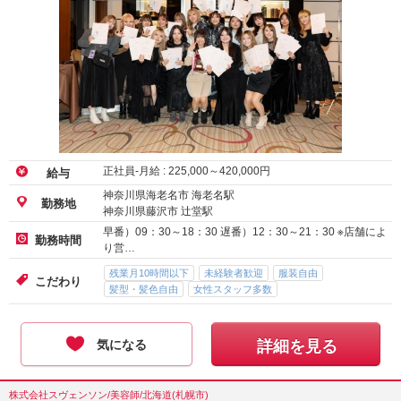
正社員-月給 :
225,000
～
420,000
円
給与
神奈川県海老名市 海老名駅
勤務地
神奈川県藤沢市 辻堂駅
早番）09：30～18：30 遅番）12：30～21：30 ※店舗によ
勤務時間
り営…
残業月10時間以下
未経験者歓迎
服装自由
こだわり
髪型・髪色自由
女性スタッフ多数
気になる
詳細を見る
株式会社スヴェンソン/美容師/北海道(札幌市)