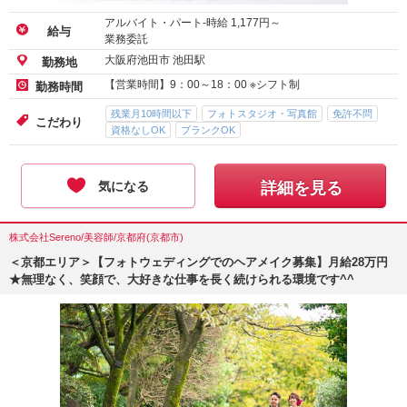
アルバイト・パート-時給
1,177
円～
給与
業務委託
大阪府池田市 池田駅
勤務地
【営業時間】9：00～18：00 ※シフト制
勤務時間
残業月10時間以下
フォトスタジオ・写真館
免許不問
こだわり
資格なしOK
ブランクOK
気になる
詳細を見る
株式会社Sereno/美容師/京都府(京都市)
＜京都エリア＞【フォトウェディングでのヘアメイク募集】月給28万円
★無理なく、笑顔で、大好きな仕事を長く続けられる環境です^^