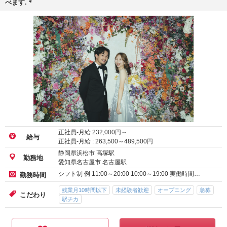
べます.＊
正社員-月給
232,000
円～
給与
正社員-月給 :
263,500
～
489,500
円
静岡県浜松市 高塚駅
勤務地
愛知県名古屋市 名古屋駅
シフト制 例 11:00～20:00 10:00～19:00 実働時間…
勤務時間
残業月10時間以下
未経験者歓迎
オープニング
急募
こだわり
駅チカ