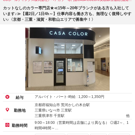
カットなしのカラー専門店★≪15年～20年ブランクがある方も入社して
います♪≫【週2日／1日4h～】仕事内容も働き方も、無理なく復帰しやす
い♪〈京都・三重・滋賀・和歌山エリアで募集中！〉
アルバイト・パート-時給 :
1,200
～
1,350
円
給与
京都府福知山市 荒河かしの木台駅
三重県いなべ市 三里駅
勤務地
三重県津市 千里駅
他
9:00～18:00（営業時間は店舗により異なる） ◎週2～、1
勤務時間
時間4時間～…