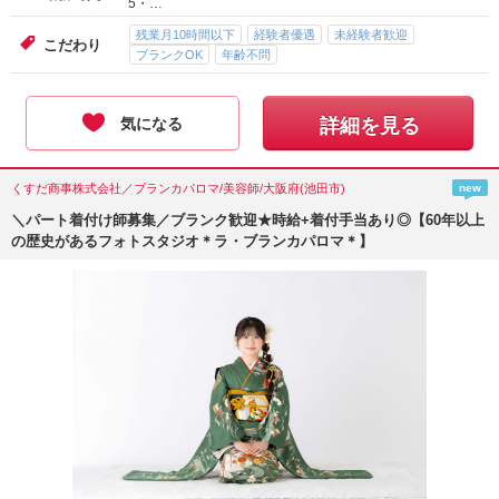
5・…
残業月10時間以下
経験者優遇
未経験者歓迎
こだわり
ブランクOK
年齢不問
気になる
詳細を見る
くすだ商事株式会社／ブランカパロマ/美容師/大阪府(池田市)
new
＼パート着付け師募集／ブランク歓迎★時給+着付手当あり◎【60年以上
の歴史があるフォトスタジオ＊ラ・ブランカパロマ＊】