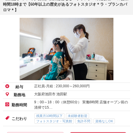
時間18時まで【60年以上の歴史があるフォトスタジオ＊ラ・ブランカパ
ロマ＊】
正社員-月給 :
230,000
～
260,000
円
給与
大阪府池田市 池田駅
勤務地
9：00～18：00（休憩60分） 実働8時間 店舗オープン前の
勤務時間
清掃で15…
残業月10時間以下
未経験者歓迎
こだわり
フォトスタジオ・写真館
免許不問
資格なしOK