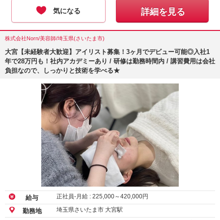
気になる
詳細を見る
株式会社Norn/美容師/埼玉県(さいたま市)
大宮【未経験者大歓迎】アイリスト募集！3ヶ月でデビュー可能◎入社1
年で28万円も！社内アカデミーあり / 研修は勤務時間内 / 講習費用は会社
負担なので、しっかりと技術を学べる★
正社員-月給 :
225,000
～
420,000
円
給与
埼玉県さいたま市 大宮駅
勤務地