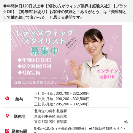
◆年間休日120日以上◆【9割の方がウィッグ業界未経験入社】【ブラン
クOK】【賞与年1回あり】お客様の笑顔と「ありがとう」は「美容師と
して働き続けて良かった」と思える瞬間です♪
正社員-月給 :
303,700
～
332,500
円
正社員-月給 :
290,200
～
332,500
円
給与
正社員-月給 :
285,200
～
332,500
円
北海道札幌市 札幌駅
東京都中央区 銀座駅
勤務地
東京都新宿区 新宿駅
他
9:45〜18:45（実働8h/休憩60分） ■時短勤務制度あり 4・
勤務時間