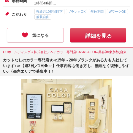
勤務時間
1時間4時間…
残業月10時間以下
ブランクOK
年齢不問
WワークOK
こだわり
服装自由
気になる
詳細を見る
CUホールディングス株式会社／ヘアカラー専門店CASA COLOR/美容師/東京都(台東区)
カットなしのカラー専門店★≪15年～20年ブランクがある方も入社して
います♪≫【週2日／1日4h～】仕事内容も働き方も、無理なく復帰しやす
い♪〈都内エリアで募集中！〉