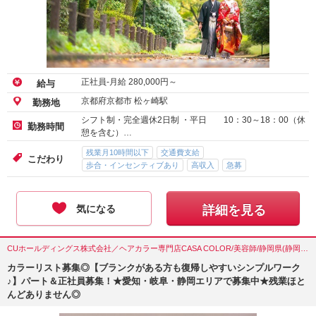
正社員-月給
280,000
円～
給与
京都府京都市 松ヶ崎駅
勤務地
シフト制・完全週休2日制 ・平日 10：30～18：00（休
勤務時間
憩を含む）…
残業月10時間以下
交通費支給
こだわり
歩合・インセンティブあり
高収入
急募
気になる
詳細を見る
CUホールディングス株式会社／ヘアカラー専門店CASA COLOR/美容師/静岡県(静岡市)
カラーリスト募集◎【ブランクがある方も復帰しやすいシンプルワーク
♪】パート＆正社員募集！★愛知・岐阜・静岡エリアで募集中★残業ほと
んどありません◎