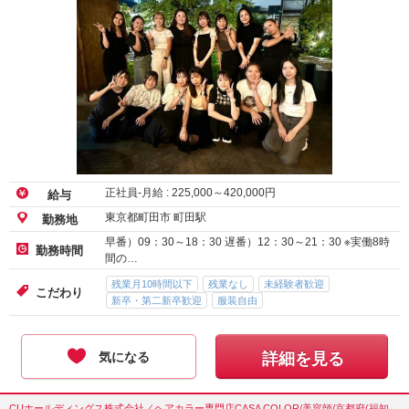
正社員-月給 :
225,000
～
420,000
円
給与
東京都町田市 町田駅
勤務地
早番）09：30～18：30 遅番）12：30～21：30 ※実働8時
勤務時間
間の…
残業月10時間以下
残業なし
未経験者歓迎
こだわり
新卒・第二新卒歓迎
服装自由
気になる
詳細を見る
CUホールディングス株式会社／ヘアカラー専門店CASA COLOR/美容師/京都府(福知山市)