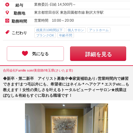
業務委託-日給
14,500
円～
給与
東京都世田谷区 東急田園都市線 駒沢大学駅
勤務地
営業時間 10:00～20:00
勤務時間
残業月10時間以下
個人サロン
アットホーム
こだわり
ブランクOK
年齢不問
気になる
詳細を見る
合同会社Famille soin/美容師/埼玉県(さいたま市)
◆新卒・第二新卒 アイリスト募集中◆家賃補助あり♪営業時間内で練習
できます!まつ毛以外にも、希望者にはネイル＊ヘアケア＊エステetc…も
教えます！女性の美しさを叶えるトータルビューティーサロン★残業ほ
ぼなし＆有給もすぐに取れる職場です！