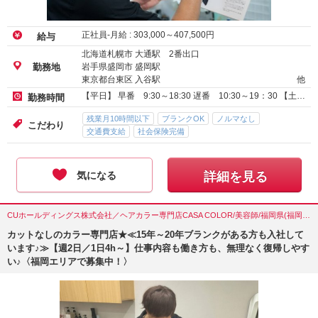
正社員-月給 :
303,000
～
407,500
円
給与
北海道札幌市 大通駅 2番出口
岩手県盛岡市 盛岡駅
勤務地
東京都台東区 入谷駅
他
【平日】 早番 9:30～18:30 遅番 10:30～19：30 【土…
勤務時間
残業月10時間以下
ブランクOK
ノルマなし
こだわり
交通費支給
社会保険完備
気になる
詳細を見る
CUホールディングス株式会社／ヘアカラー専門店CASA COLOR/美容師/福岡県(福岡市)
カットなしのカラー専門店★≪15年～20年ブランクがある方も入社して
います♪≫【週2日／1日4h～】仕事内容も働き方も、無理なく復帰しやす
い♪〈福岡エリアで募集中！〉