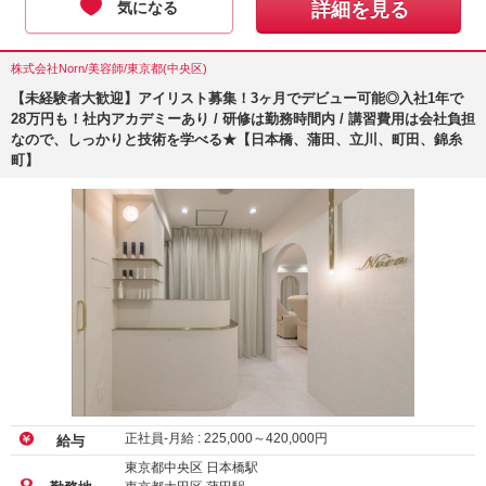
気になる
詳細を見る
株式会社Norn/美容師/東京都(中央区)
【未経験者大歓迎】アイリスト募集！3ヶ月でデビュー可能◎入社1年で
28万円も！社内アカデミーあり / 研修は勤務時間内 / 講習費用は会社負担
なので、しっかりと技術を学べる★【日本橋、蒲田、立川、町田、錦糸
町】
正社員-月給 :
225,000
～
420,000
円
給与
東京都中央区 日本橋駅