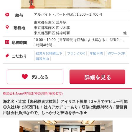
アルバイト・パート-時給 :
1,300
～
1,700
円
給与
東京都台東区 浅草駅
東京都葛飾区 四ツ木駅
勤務地
東京都墨田区 錦糸町駅
他
10:00～19:00（営業時間は店舗により異なる） ◎週2～、
勤務時間
1時間4時間…
残業月10時間以下
ブランクOK
年齢不問
WワークOK
こだわり
服装自由
気になる
詳細を見る
株式会社Norn/美容師/神奈川県(海老名市)
海老名・辻堂【未経験者大歓迎】アイリスト募集！3ヶ月でデビュー可能
◎入社1年で28万円も！社内アカデミーあり / 研修は勤務時間内 / 講習費
用は会社負担なので、しっかりと技術を学べる★