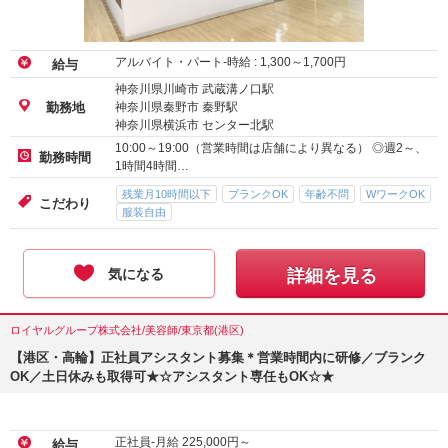
アルバイト・パート-時給 :
1,300
～
1,700
円
給与
神奈川県川崎市 武蔵溝ノ口駅
神奈川県秦野市 秦野駅
勤務地
神奈川県横浜市 センター北駅
10:00～19:00（営業時間は店舗により異なる） ◎週2～、
勤務時間
1時間4時間…
残業月10時間以下
ブランクOK
年齢不問
WワークOK
こだわり
服装自由
気になる
詳細を見る
ロイヤルグループ株式会社/美容師/東京都(港区)
【港区・高輪】正社員アシスタント募集＊営業時間内に研修／ブランク
OK／土日休みも取得可★☆アシスタント専任もOK☆★