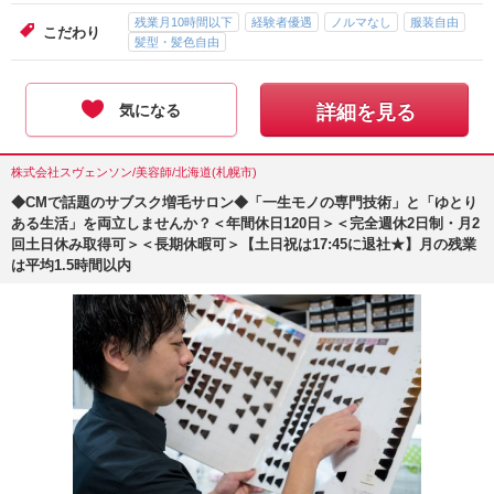
残業月10時間以下
経験者優遇
ノルマなし
服装自由
こだわり
髪型・髪色自由
気になる
詳細を見る
株式会社スヴェンソン/美容師/北海道(札幌市)
◆CMで話題のサブスク増毛サロン◆「一生モノの専門技術」と「ゆとり
ある生活」を両立しませんか？＜年間休日120日＞＜完全週休2日制・月2
回土日休み取得可＞＜長期休暇可＞【土日祝は17:45に退社★】月の残業
は平均1.5時間以内