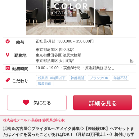
正社員-月給 :
300,000
～
350,000
円
給与
東京都葛飾区 四ツ木駅
東京都世田谷区 池尻大橋駅
勤務地
東京都品川区 大井町駅
他
10:00～19:00 ・実働8時間 ・原則残業ほぼなし
勤務時間
残業月10時間以下
幹部候補
ブランクOK
年齢不問
こだわり
服装自由
気になる
詳細を見る
株式会社デコルテ/美容師/静岡県(浜松市)
浜松＆名古屋◇ブライダルヘアメイク募集◇【未経験OK】ヘアセットま
たはメイクを習ったことがあればOK！《月給23万円以上～》着付けも学