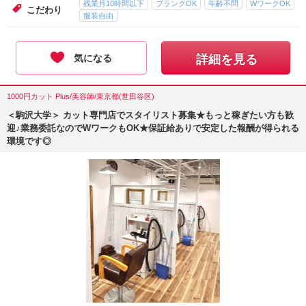
残業月10時間以下
ブランクOK
年齢不問
WワークOK
こだわり
服装自由
気になる
詳細を見る
1000円カット Plus/美容師/東京都(世田谷区)
＜駒沢大学＞ カット専門店でスタイリスト募集★もっと稼ぎたい方も歓
迎♪業務委託なのでWワークもOK★保証給ありで安定した報酬が得られる
環境です◎