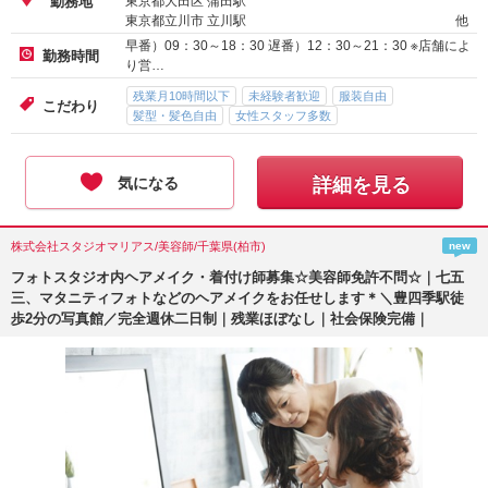
東京都大田区 蒲田駅
勤務地
東京都立川市 立川駅
他
早番）09：30～18：30 遅番）12：30～21：30 ※店舗によ
勤務時間
り営…
残業月10時間以下
未経験者歓迎
服装自由
こだわり
髪型・髪色自由
女性スタッフ多数
気になる
詳細を見る
株式会社スタジオマリアス/美容師/千葉県(柏市)
new
フォトスタジオ内ヘアメイク・着付け師募集☆美容師免許不問☆｜七五
三、マタニティフォトなどのヘアメイクをお任せします＊＼豊四季駅徒
歩2分の写真館／完全週休二日制｜残業ほぼなし｜社会保険完備｜