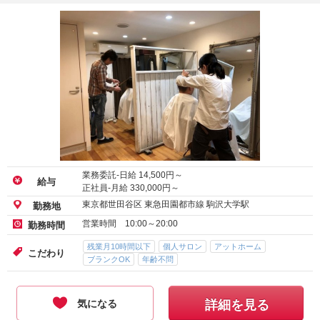
業務委託-日給
14,500
円～
給与
正社員-月給
330,000
円～
東京都世田谷区 東急田園都市線 駒沢大学駅
勤務地
営業時間 10:00～20:00
勤務時間
残業月10時間以下
個人サロン
アットホーム
こだわり
ブランクOK
年齢不問
気になる
詳細を見る