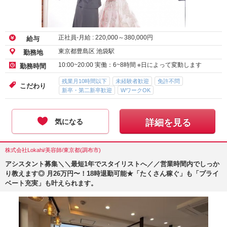
役者や声優さんの撮影を支えるお仕事♪
正社員-月給 :
220,000
～
380,000
円
給与
東京都豊島区 池袋駅
勤務地
10:00~20:00 実働：6~8時間 ※日によって変動します
勤務時間
残業月10時間以下
未経験者歓迎
免許不問
こだわり
新卒・第二新卒歓迎
WワークOK
気になる
詳細を見る