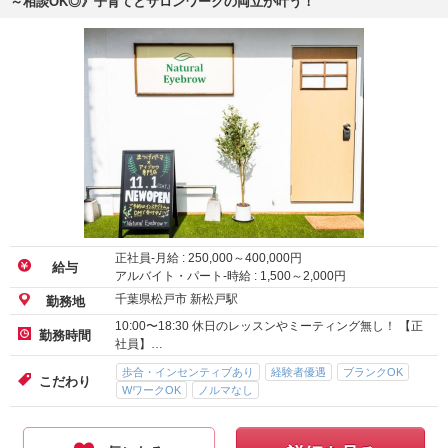
～相談OK◎》子育てとサロンワークの両立が叶う！
正社員-月給 :
250,000
～
400,000
円
給与
アルバイト・パート-時給 :
1,500
～
2,000
円
千葉県松戸市 新松戸駅
勤務地
10:00〜18:30 休日のレッスンやミーティング無し！ 【正
勤務時間
社員】…
歩合・インセンティブあり
経験者優遇
ブランクOK
こだわり
WワークOK
ノルマなし