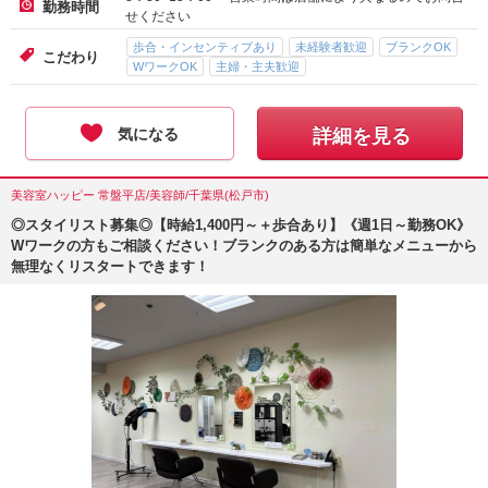
勤務時間
せください
歩合・インセンティブあり
未経験者歓迎
ブランクOK
こだわり
WワークOK
主婦・主夫歓迎
気になる
詳細を見る
美容室ハッピー 常盤平店/美容師/千葉県(松戸市)
◎スタイリスト募集◎【時給1,400円～＋歩合あり】《週1日～勤務OK》
Wワークの方もご相談ください！ブランクのある方は簡単なメニューから
無理なくリスタートできます！