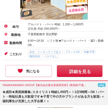
アルバイト・パート-時給 :
1,300
～
1,680
円
給与
正社員-月給
260,000
円～
千葉県船橋市 習志野駅
勤務地
9:00〜18:30 シフト制 ■アルバイト・パート ・週2～勤務
勤務時間
OK…
歩合・インセンティブあり
ブランクOK
年齢不問
こだわり
服装自由
ノルマなし
気になる
詳細を見る
TANAKA MASAKO GROUP【株式会社東京美容研究所】/美容師/千葉県(成田市)
new
★成田★美容師募集♪スタイリスト時給1,450円～！1日5時間～OK！パー
ト・時短社員も大歓迎です★子育て中の方やブランクがある方も歓迎♪＜
福利厚生が充実した大手企業！＞