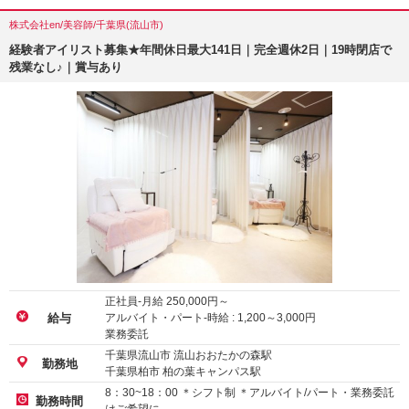
株式会社en/美容師/千葉県(流山市)
経験者アイリスト募集★年間休日最大141日｜完全週休2日｜19時閉店で
残業なし♪｜賞与あり
正社員-月給
250,000
円～
アルバイト・パート-時給 :
1,200
～
3,000
円
給与
業務委託
千葉県流山市 流山おおたかの森駅
勤務地
千葉県柏市 柏の葉キャンパス駅
8：30~18：00 ＊シフト制 ＊アルバイト/パート・業務委託
勤務時間