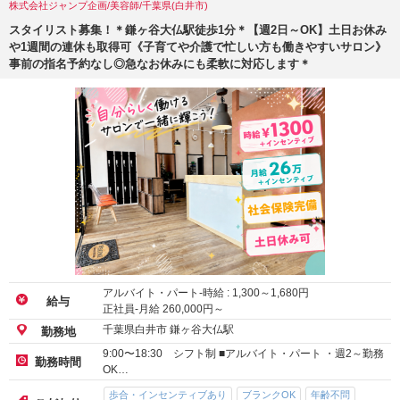
株式会社ジャンプ企画/美容師/千葉県(白井市)
スタイリスト募集！＊鎌ヶ谷大仏駅徒歩1分＊【週2日～OK】土日お休み
や1週間の連休も取得可《子育てや介護で忙しい方も働きやすいサロン》
事前の指名予約なし◎急なお休みにも柔軟に対応します＊
アルバイト・パート-時給 :
1,300
～
1,680
円
給与
正社員-月給
260,000
円～
千葉県白井市 鎌ヶ谷大仏駅
勤務地
9:00〜18:30 シフト制 ■アルバイト・パート ・週2～勤務
勤務時間
OK…
歩合・インセンティブあり
ブランクOK
年齢不問