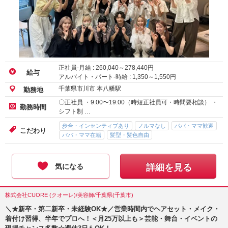
正社員-月給 :
260,040
～
278,440
円
給与
アルバイト・パート-時給 :
1,350
～
1,550
円
千葉県市川市 本八幡駅
勤務地
〇正社員 ・9:00〜19:00（時短正社員可・時間要相談） ・
勤務時間
シフト制 …
歩合・インセンティブあり
ノルマなし
パパ・ママ歓迎
こだわり
パパ・ママ在籍
髪型・髪色自由
気になる
詳細を見る
株式会社CUORE (クオーレ)/美容師/千葉県(千葉市)
＼★新卒・第二新卒・未経験OK★／営業時間内でヘアセット・メイク・
着付け習得、半年でプロへ！＜月25万以上も＞芸能・舞台・イベントの