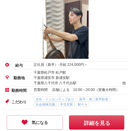
正社員（新卒）-月給
224,000
円～
給与
千葉県松戸市 松戸駅
千葉県浦安市 新浦安駅
勤務地
千葉県八千代市 八千代台駅
他
営業時間 店舗による 10:00～20:00（実働８時間）
勤務時間
歩合・インセンティブあり
新卒・第二新卒歓迎
こだわり
社会保険完備
手当充実
駅チカ
気になる
詳細を見る