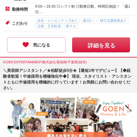
9:00～18:30 ◎シフト制 ◎勤務日数、時間応相談！ 「週1
勤務時間
日…
歩合・インセンティブあり
週1日～
独立支援制度あり
こだわり
主婦・主夫歓迎
駅チカ
気になる
詳細を見る
GOEN ENTERTAINMENT株式会社/美容師/千葉県(柏市)
＼美容師アシスタント／★柏駅徒歩5分★【最短1年でデビュー】【◆経
験者歓迎！中途採用を積極強化中◆】 現在、スタイリスト・アシスタン
トともに中途採用を積極的に行っています！お気軽にお問い合わせくだ
さい。