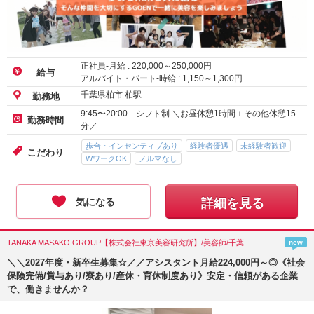
正社員-月給 :
220,000
～
250,000
円
給与
アルバイト・パート-時給 :
1,150
～
1,300
円
千葉県柏市 柏駅
勤務地
9:45〜20:00 シフト制 ＼お昼休憩1時間＋その他休憩15
勤務時間
分／
歩合・インセンティブあり
経験者優遇
未経験者歓迎
こだわり
WワークOK
ノルマなし
気になる
詳細を見る
TANAKA MASAKO GROUP【株式会社東京美容研究所】/美容師/千葉県(松戸市)
new
＼＼2027年度・新卒生募集☆／／アシスタント月給224,000円～◎《社会
保険完備/賞与あり/寮あり/産休・育休制度あり》安定・信頼がある企業
で、働きませんか？