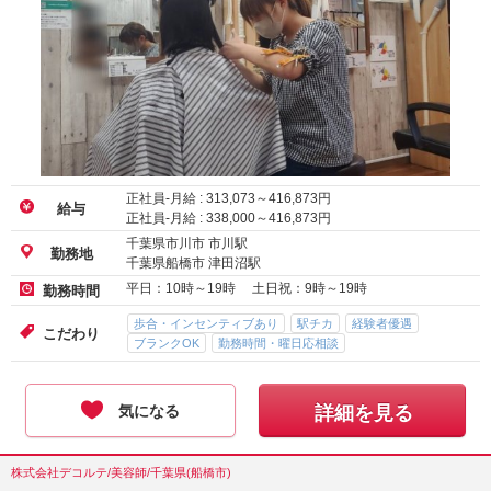
正社員-月給 :
313,073
～
416,873
円
給与
正社員-月給 :
338,000
～
416,873
円
千葉県市川市 市川駅
勤務地
千葉県船橋市 津田沼駅
平日：10時～19時 土日祝：9時～19時
勤務時間
歩合・インセンティブあり
駅チカ
経験者優遇
こだわり
ブランクOK
勤務時間・曜日応相談
気になる
詳細を見る
株式会社デコルテ/美容師/千葉県(船橋市)