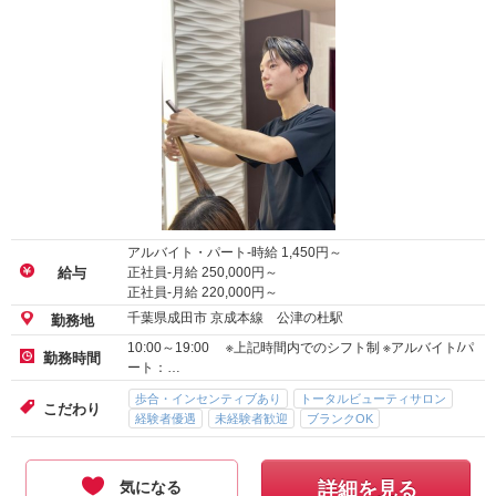
アルバイト・パート-時給
1,450
円～
正社員-月給
250,000
円～
給与
正社員-月給
220,000
円～
千葉県成田市 京成本線 公津の杜駅
勤務地
10:00～19:00 ※上記時間内でのシフト制 ※アルバイト/パ
勤務時間
ート：…
歩合・インセンティブあり
トータルビューティサロン
こだわり
経験者優遇
未経験者歓迎
ブランクOK
気になる
詳細を見る