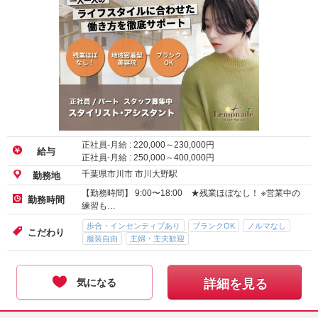
正社員-月給 :
220,000
～
230,000
円
給与
正社員-月給 :
250,000
～
400,000
円
千葉県市川市 市川大野駅
勤務地
【勤務時間】 9:00〜18:00 ★残業ほぼなし！ ※営業中の
勤務時間
練習も…
歩合・インセンティブあり
ブランクOK
ノルマなし
こだわり
服装自由
主婦・主夫歓迎
気になる
詳細を見る