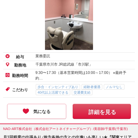
業務委託
給与
千葉県市川市 JR総武線「市川駅」
勤務地
9:30〜17:30（基本営業時間は10:00～17:00） ※最終予
勤務時間
約…
歩合・インセンティブあり
経験者優遇
ノルマなし
こだわり
40代以上活躍できる
交通費支給
気になる
詳細を見る
NAO-ART株式会社（株式会社アートネイチャーグループ）/美容師/千葉県(千葉市)
月1回程度の出張あり♪地方各地の方との出逢いも楽しい★『関東エリア