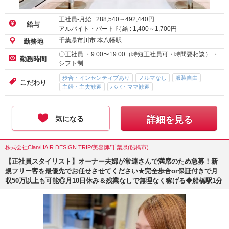
正社員-月給 :
288,540
～
492,440
円
給与
アルバイト・パート-時給 :
1,400
～
1,700
円
千葉県市川市 本八幡駅
勤務地
〇正社員 ・9:00〜19:00（時短正社員可・時間要相談） ・
勤務時間
シフト制 …
歩合・インセンティブあり
ノルマなし
服装自由
こだわり
主婦・主夫歓迎
パパ・ママ歓迎
気になる
詳細を見る
株式会社Clan/HAIR DESIGN TRIP/美容師/千葉県(船橋市)
【正社員スタイリスト】オーナー夫婦が常連さんで満席のため急募！新
規フリー客を最優先でお任せさせてください★完全歩合or保証付きで月
収50万以上も可能◎月10日休み＆残業なしで無理なく稼げる◆船橋駅1分