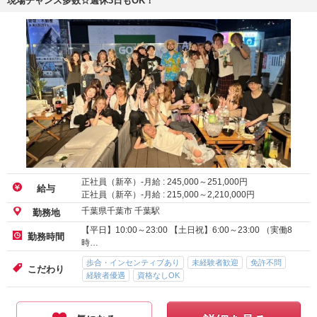
現場チャンス多数☆週休3日もOK！
正社員（新卒）-月給 :
245,000
～
251,000
円
給与
正社員（新卒）-月給 :
215,000
～
2,210,000
円
千葉県千葉市 千葉駅
勤務地
【平日】10:00～23:00 【土日祝】6:00～23:00 （実働8
勤務時間
時…
歩合・インセンティブあり
未経験者歓迎
免許不問
こだわり
経験者優遇
資格なしOK