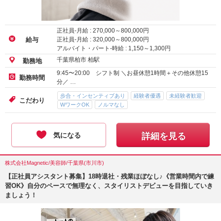
正社員-月給 :
270,000
～
800,000
円
正社員-月給 :
320,000
～
800,000
円
給与
アルバイト・パート-時給 :
1,150
～
1,300
円
千葉県柏市 柏駅
勤務地
9:45〜20:00 シフト制 ＼お昼休憩1時間＋その他休憩15
勤務時間
分／ …
歩合・インセンティブあり
経験者優遇
未経験者歓迎
こだわり
WワークOK
ノルマなし
気になる
詳細を見る
株式会社Magnetic/美容師/千葉県(市川市)
【正社員アシスタント募集】18時退社・残業ほぼなし♪《営業時間内で練
習OK》自分のペースで無理なく、スタイリストデビューを目指していき
ましょう！