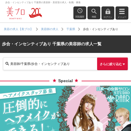
歩合・インセンティブあり 千葉県の美容師・美容室の求人・転職・募集
閲覧履歴
検索
ログイン
メニュー
歩合・インセンティブあり
美容の求人【美プロ】
美容師の求人
千葉県
歩合・インセンティブあり 千葉県の美容師の求人一覧
美容師/千葉県/歩合・インセンティブあり
さらに絞り込む▼
Special