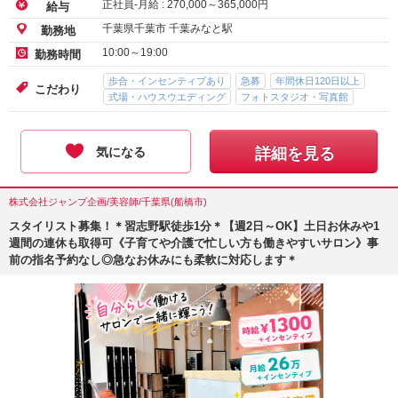
正社員-月給 :
270,000
～
365,000
円
給与
千葉県千葉市 千葉みなと駅
勤務地
10:00～19:00
勤務時間
歩合・インセンティブあり
急募
年間休日120日以上
こだわり
式場・ハウスウエディング
フォトスタジオ・写真館
気になる
詳細を見る
株式会社ジャンプ企画/美容師/千葉県(船橋市)
スタイリスト募集！＊習志野駅徒歩1分＊【週2日～OK】土日お休みや1
週間の連休も取得可《子育てや介護で忙しい方も働きやすいサロン》事
前の指名予約なし◎急なお休みにも柔軟に対応します＊