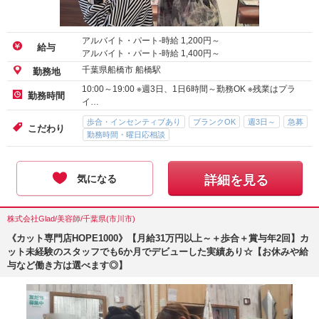
アルバイト・パート-時給
1,200
円～
給与
アルバイト・パート-時給
1,400
円～
千葉県船橋市 船橋駅
勤務地
10:00～19:00 ※週3日、1日6時間～勤務OK ※残業はプラ
勤務時間
イ…
歩合・インセンティブあり
ブランクOK
週3日～
急募
こだわり
勤務時間・曜日応相談
気になる
詳細を見る
株式会社Glad/美容師/千葉県(市川市)
《カット専門店HOPE1000》【月給31万円以上～＋歩合＋賞与年2回】カ
ット未経験のスタッフでも6か月でデビューした実績あり☆【お休みや給
与など働き方は選べます◎】