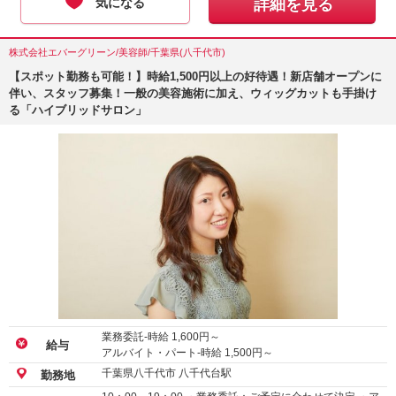
気になる
詳細を見る
株式会社エバーグリーン/美容師/千葉県(八千代市)
【スポット勤務も可能！】時給1,500円以上の好待遇！新店舗オープンに
伴い、スタッフ募集！一般の美容施術に加え、ウィッグカットも手掛け
る「ハイブリッドサロン」
業務委託-時給
1,600
円～
給与
アルバイト・パート-時給
1,500
円～
千葉県八千代市 八千代台駅
勤務地