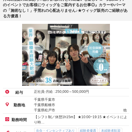
のイベントでお客様にウィッグをご案内するお仕事◎』カラーやパーマ
の「施術なし！」手荒れの心配ありません♪★ウィッグ販売のご経験があ
る方優遇！
正社員-月給 :
250,000
～
500,000
円
給与
千葉県千葉市
千葉県船橋市
勤務地
千葉県松戸市
他
【シフト制／休憩1h15m】 ★10:00~19:15 ★イベントによ
勤務時間
り時…
歩合・インセンティブあり
経験者優遇
未経験者歓迎