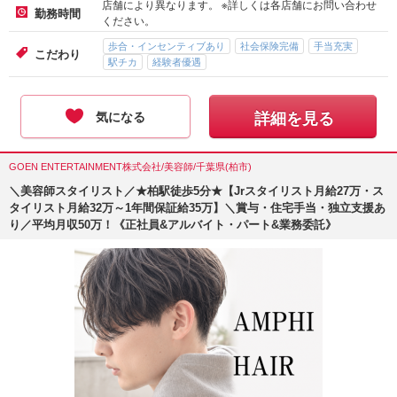
店舗により異なります。 ※詳しくは各店舗にお問い合わせ
勤務時間
ください。
歩合・インセンティブあり
社会保険完備
手当充実
こだわり
駅チカ
経験者優遇
気になる
詳細を見る
GOEN ENTERTAINMENT株式会社/美容師/千葉県(柏市)
＼美容師スタイリスト／★柏駅徒歩5分★【Jrスタイリスト月給27万・ス
タイリスト月給32万～1年間保証給35万】＼賞与・住宅手当・独立支援あ
り／平均月収50万！《正社員&アルバイト・パート&業務委託》