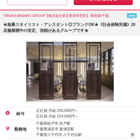
TANAKA MASAKO GROUP【株式会社東京美容研究所】/美容師/千葉県(松戸市)
new
★急募スタイリスト・アシスタント◎ブランクOK★《社会保険完備》20
店舗展開中の安定、信頼があるグループです★
正社員-月給
250,000
円～
給与
正社員-月給
224,000
円～
千葉県松戸市 松戸駅
千葉県浦安市 新浦安駅
勤務地
千葉県八千代市 八千代台駅
他