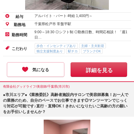
アルバイト・パート-時給
1,400
円～
給与
千葉県松戸市 常盤平駅
勤務地
9:00～18:30 ◎シフト制 ◎勤務日数、時間応相談！ 「週1
勤務時間
日…
歩合・インセンティブあり
主婦・主夫歓迎
こだわり
独立支援制度あり
駅チカ
ブランクOK
気になる
詳細を見る
有限会社グッドライフ/美容師/千葉県(市川市)
●市川エリア●《業務委託》高齢者施設内サロンで美容師募集！お一人で
の業務のため、自分のペースでお仕事できます◎マンツーマンでじっく
り対応が可能です♪直行・直帰OK！きれいになりたいご高齢の方の願い
をお手伝いしませんか？