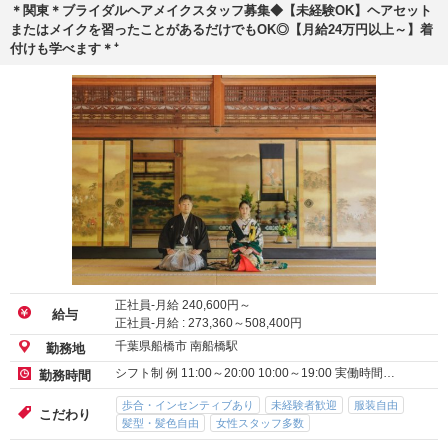
＊関東＊ブライダルヘアメイクスタッフ募集◆【未経験OK】ヘアセット
またはメイクを習ったことがあるだけでもOK◎【月給24万円以上～】着
付けも学べます＊⁺
正社員-月給
240,600
円～
給与
正社員-月給 :
273,360
～
508,400
円
千葉県船橋市 南船橋駅
勤務地
シフト制 例 11:00～20:00 10:00～19:00 実働時間…
勤務時間
歩合・インセンティブあり
未経験者歓迎
服装自由
こだわり
髪型・髪色自由
女性スタッフ多数