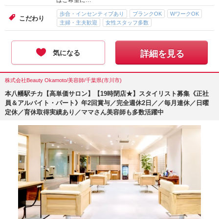
はご希望に…
歩合・インセンティブあり
ブランクOK
WワークOK
こだわり
主婦・主夫歓迎
女性スタッフ多数
気になる
詳細を見る
株式会社Beauty Okamoto/美容師/千葉県(市川市)
本八幡駅チカ【高単価サロン】【19時閉店★】スタイリスト募集《正社
員＆アルバイト・パート》年2回賞与／完全週休2日／／毎月連休／日曜
定休／育休取得実績あり／ママさん美容師も多数活躍中