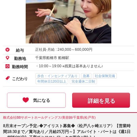
正社員-月給 :
240,000
～
600,000
円
給与
千葉県船橋市 船橋駅
勤務地
・10:00～19:00 ※残業は基本ありません♪
勤務時間
歩合・インセンティブあり
急募
社会保険完備
こだわり
年間休日120日以上
完全週休二日制
気になる
詳細を見る
株式会社BBサポートホールディングス/美容師/千葉県(松戸市)
8月末オープン予定♪◆アイリスト募集◆〈松戸八ヶ崎エリア〉【営業時
間18:30まで／賞与あり／月給25万円～】アルバイト・パートは《週1日