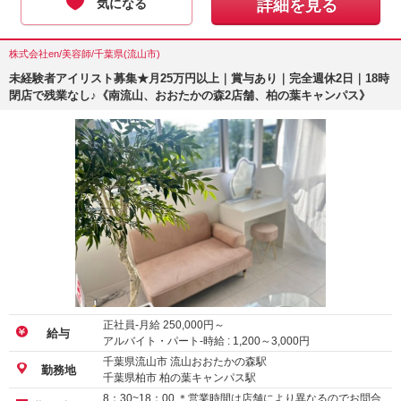
気になる
詳細を見る
株式会社en/美容師/千葉県(流山市)
未経験者アイリスト募集★月25万円以上｜賞与あり｜完全週休2日｜18時
閉店で残業なし♪《南流山、おおたかの森2店舗、柏の葉キャンパス》
正社員-月給
250,000
円～
給与
アルバイト・パート-時給 :
1,200
～
3,000
円
千葉県流山市 流山おおたかの森駅
勤務地
千葉県柏市 柏の葉キャンパス駅
8：30~18：00 ＊営業時間は店舗により異なるのでお問合