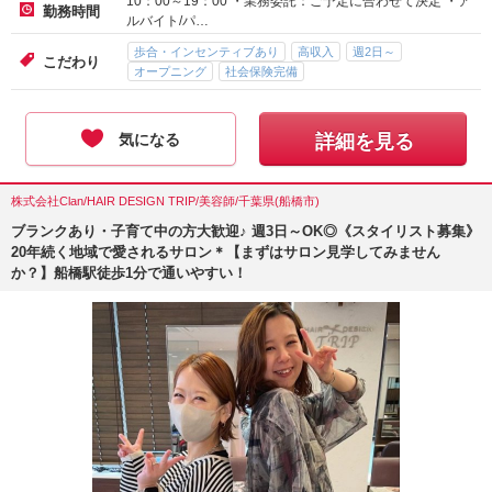
10：00～19：00 ・業務委託：ご予定に合わせて決定 ・ア
勤務時間
ルバイト/パ…
歩合・インセンティブあり
高収入
週2日～
こだわり
オープニング
社会保険完備
気になる
詳細を見る
株式会社Clan/HAIR DESIGN TRIP/美容師/千葉県(船橋市)
ブランクあり・子育て中の方大歓迎♪ 週3日～OK◎《スタイリスト募集》
20年続く地域で愛されるサロン＊【まずはサロン見学してみません
か？】船橋駅徒歩1分で通いやすい！