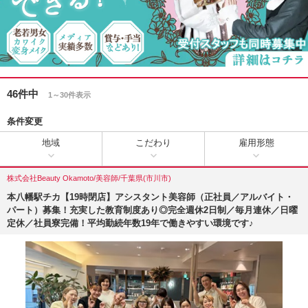
46件中
1～30件表示
条件変更
地域
こだわり
雇用形態
株式会社Beauty Okamoto/美容師/千葉県(市川市)
本八幡駅チカ【19時閉店】アシスタント美容師（正社員／アルバイト・
パート）募集！充実した教育制度あり◎完全週休2日制／毎月連休／日曜
定休／社員寮完備！平均勤続年数19年で働きやすい環境です♪