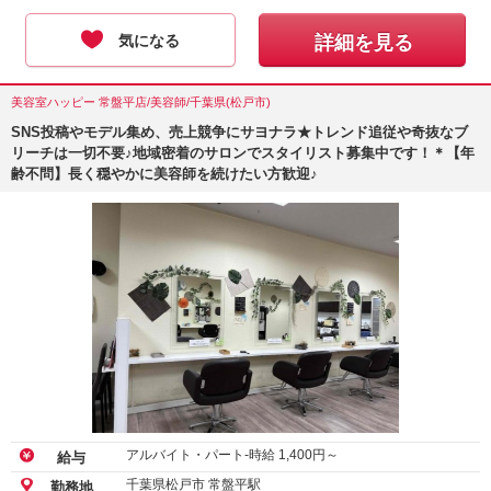
気になる
詳細を見る
美容室ハッピー 常盤平店/美容師/千葉県(松戸市)
SNS投稿やモデル集め、売上競争にサヨナラ★トレンド追従や奇抜なブ
リーチは一切不要♪地域密着のサロンでスタイリスト募集中です！＊【年
齢不問】長く穏やかに美容師を続けたい方歓迎♪
アルバイト・パート-時給
1,400
円～
給与
千葉県松戸市 常盤平駅
勤務地