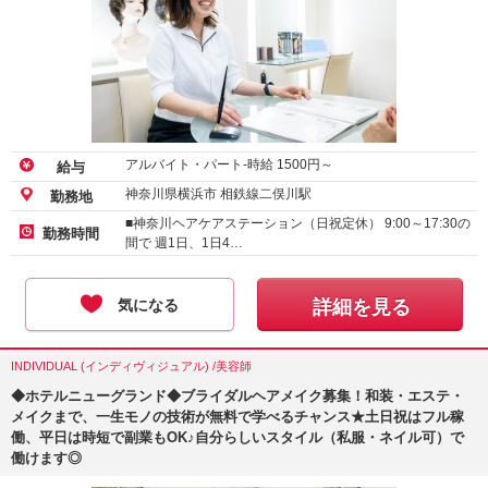
アルバイト・パート-時給
1500
円～
給与
神奈川県横浜市 相鉄線二俣川駅
勤務地
■神奈川ヘアケアステーション（日祝定休） 9:00～17:30の
勤務時間
間で 週1日、1日4…
気になる
詳細を見る
INDIVIDUAL (インディヴィジュアル) /美容師
◆ホテルニューグランド◆ブライダルヘアメイク募集！和装・エステ・
メイクまで、一生モノの技術が無料で学べるチャンス★土日祝はフル稼
働、平日は時短で副業もOK♪自分らしいスタイル（私服・ネイル可）で
働けます◎