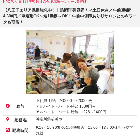
NPO法人 日本理美容福祉協会 武蔵野センター /美容師
【八王子エリア採用強化中！】訪問理美容師＊＜土日休み／午前3時間
4,600円／車通勤OK＞週1勤務～OK！午前中保障あり◎サロンとのWワー
クも可能！
正社員-月給 :
240000
～
320000
円
アルバイト・パート-時給
1530
円～
給与
アルバイト・パート-時給 :
1226
～
1600
円
神奈川県横浜市
勤務地
9:15～15:30(9:00に現地集合、12:00～13：00休憩) ※訪問
勤務時間
施設…