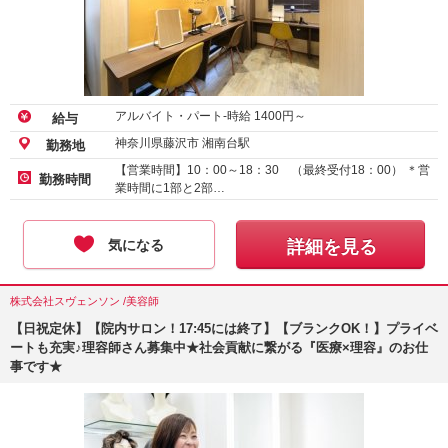
アルバイト・パート-時給
1400
円～
給与
神奈川県藤沢市 湘南台駅
勤務地
【営業時間】10：00～18：30 （最終受付18：00） ＊営
勤務時間
業時間に1部と2部…
気になる
詳細を見る
株式会社スヴェンソン /美容師
【日祝定休】【院内サロン！17:45には終了】【ブランクOK！】プライベ
ートも充実♪理容師さん募集中★社会貢献に繋がる『医療×理容』のお仕
事です★