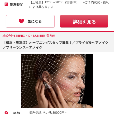
【正社員】12:00～20:00（実働8h） ※ご予約状況・婚礼
勤務時間
により異なります…
気になる
詳細を見る
株式会社STEREO・G・NUMBER /美容師
【横浜・馬車道】オープニングスタッフ募集！／ブライダルヘアメイク
／フリーランスヘアメイク
業務委託-その他
30000
円～
給与