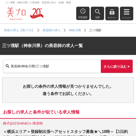
三ツ境駅（神奈川県）の美容師・美容室の求人・転職・募集
閲覧履歴
検索
ログイン
メニュー
三ツ境駅
美容の求人【美プロ】
美容師の求人
神奈川県
三ツ境駅（神奈川県）の美容師の求人一覧
美容師/神奈川県/三ツ境駅
さらに絞り込む▼
お探しの条件の求人情報が見つかりませんでした。
違う条件でお試しください。
お探しの求人と条件が似ている求人情報
株式会社Smith&Co /美容師
＜横浜エリア＞登録制出張ヘアセットスタッフ募集★＼18時～【1日約