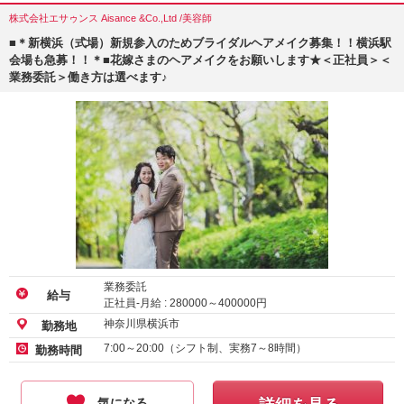
株式会社エサゥンス Aisance &Co.,Ltd /美容師
■＊新横浜（式場）新規参入のためブライダルヘアメイク募集！！横浜駅
会場も急募！！＊■花嫁さまのヘアメイクをお願いします★＜正社員＞＜
業務委託＞働き方は選べます♪
業務委託
給与
正社員-月給 :
280000
～
400000
円
神奈川県横浜市
勤務地
7:00～20:00（シフト制、実務7～8時間）
勤務時間
気になる