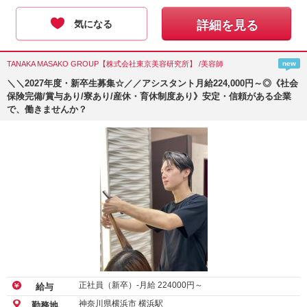
気になる
詳細を見る
TANAKA MASAKO GROUP【株式会社東京美容研究所】 /美容師
new
＼＼2027年度・新卒生募集☆／／アシスタント月給224,000円～◎《社会
保険完備/賞与あり/寮あり/産休・育休制度あり》安定・信頼がある企業
で、働きませんか？
正社員（新卒）-月給
224000
円～
給与
神奈川県横浜市 横浜駅
勤務地