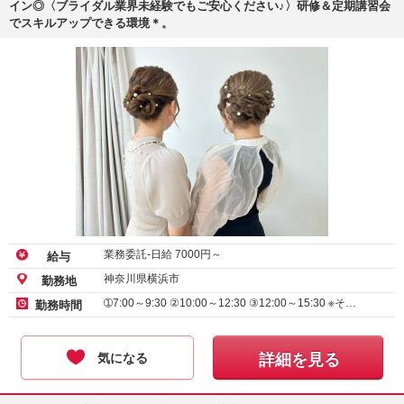
イン◎〈ブライダル業界未経験でもご安心ください♪〉研修＆定期講習会
でスキルアップできる環境＊。
業務委託-日給
7000
円～
給与
神奈川県横浜市
勤務地
➀7:00～9:30 ②10:00～12:30 ③12:00～15:30 ※そ…
勤務時間
気になる
詳細を見る