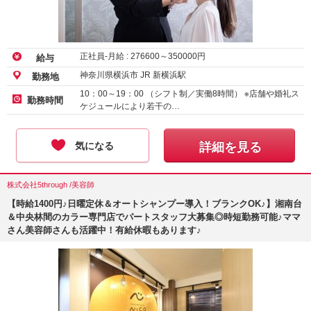
正社員-月給 :
276600
～
350000
円
給与
神奈川県横浜市 JR 新横浜駅
勤務地
10：00～19：00 （シフト制／実働8時間） ※店舗や婚礼ス
勤務時間
ケジュールにより若干の…
気になる
詳細を見る
株式会社5through /美容師
【時給1400円♪日曜定休＆オートシャンプー導入！ブランクOK♪】湘南台
＆中央林間のカラー専門店でパートスタッフ大募集◎時短勤務可能♪ママ
さん美容師さんも活躍中！有給休暇もあります♪