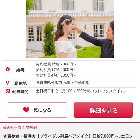
契約社員-時給
2000
円～
契約社員-時給
1600
円～
給与
契約社員-時給
1350
円～
神奈川県横浜市 元町・中華街駅
勤務地
土日祝日中心（月100～200時間のフレックスタイム）
勤務時間
気になる
詳細を見る
株式会社 海月 /美容師
★表参道・横浜★【ブライダル列席ヘアメイク】日給7,000円～♪土日メ