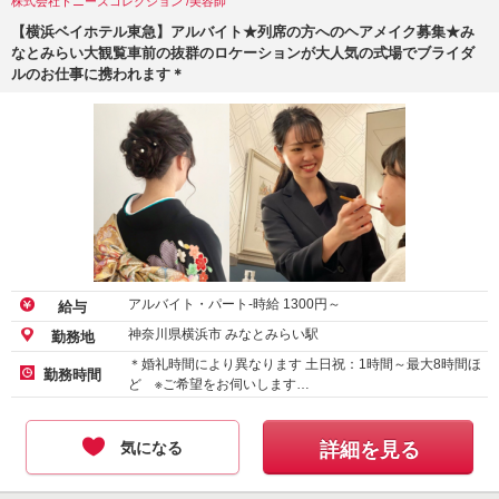
株式会社トニーズコレクション /美容師
【横浜ベイホテル東急】アルバイト★列席の方へのヘアメイク募集★み
なとみらい大観覧車前の抜群のロケーションが大人気の式場でブライダ
ルのお仕事に携われます＊
アルバイト・パート-時給
1300
円～
給与
神奈川県横浜市 みなとみらい駅
勤務地
＊婚礼時間により異なります 土日祝：1時間～最大8時間ほ
勤務時間
ど ※ご希望をお伺いします…
気になる
詳細を見る