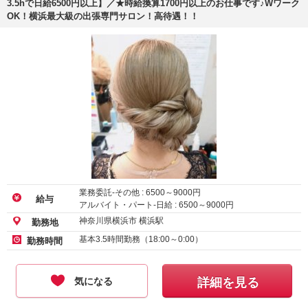
3.5hで日給6500円以上】／★時給換算1700円以上のお仕事です♪Wワーク
OK！横浜最大級の出張専門サロン！高待遇！！
業務委託-その他 :
6500
～
9000
円
給与
アルバイト・パート-日給 :
6500
～
9000
円
神奈川県横浜市 横浜駅
勤務地
基本3.5時間勤務（18:00～0:00）
勤務時間
気になる
詳細を見る