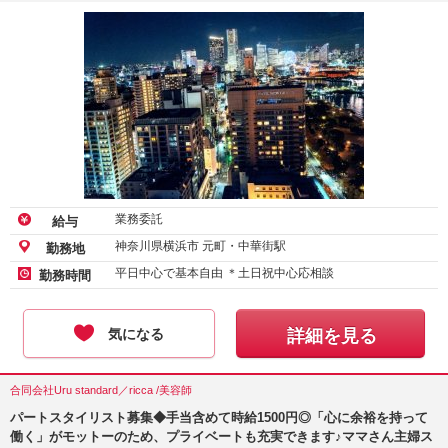
業務委託
給与
神奈川県横浜市 元町・中華街駅
勤務地
平日中心で基本自由 ＊土日祝中心応相談
勤務時間
気になる
詳細を見る
合同会社Uru standard／ricca /美容師
パートスタイリスト募集◆手当含めて時給1500円◎「心に余裕を持って
働く」がモットーのため、プライベートも充実できます♪ママさん主婦ス