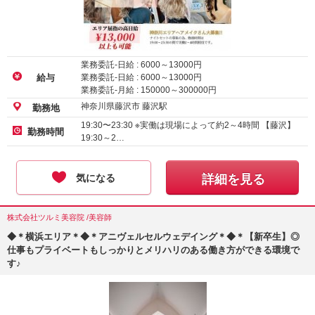
業務委託-日給 :
6000
～
13000
円
業務委託-日給 :
6000
～
13000
円
給与
業務委託-月給 :
150000
～
300000
円
神奈川県藤沢市 藤沢駅
勤務地
19:30〜23:30 ※実働は現場によって約2～4時間 【藤沢】
勤務時間
19:30～2…
気になる
詳細を見る
株式会社ツルミ美容院 /美容師
◆＊横浜エリア＊◆＊アニヴェルセルウェデイング＊◆＊【新卒生】◎
仕事もプライベートもしっかりとメリハリのある働き方ができる環境で
す♪