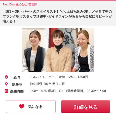
Rest Door株式会社 /美容師
【週3～OK・パートのスタイリスト】＼＼土日祝休みOK／／子育て中の
ブランク明けスタッフ活躍中♪ガイドラインがあるから自然にリピートが
増える！
アルバイト・パート-時給 :
1250
～
1300
円
給与
神奈川県川崎市 元住吉駅
勤務地
9:00〜18:30 週3日～OK （勤務時間例） 08:30〜15:00 …
勤務時間
気になる
詳細を見る