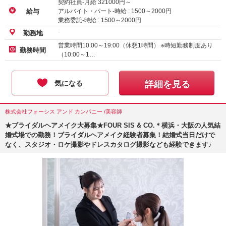
契約社員-月給
321000
円～
アルバイト・パート-時給 :
1500
～
2000
円
給与
業務委託-時給 :
1500
～
2000
円
-
勤務地
営業時間10:00～19:00（休憩1時間） ※時短勤務制度あり
勤務時間
（10:00～1…
気になる
詳細を見る
株式会社フォーシス アンド カンパニー /美容師
★ブライダルヘアメイク大募集★FOUR SIS & CO.＊横浜・大阪の人気結
婚式場での勤務！ブライダルヘアメイク経験者募集！結婚式当日だけで
なく、スタジオ・ロケ撮影やドレスカタログ撮影なども経験できます♪