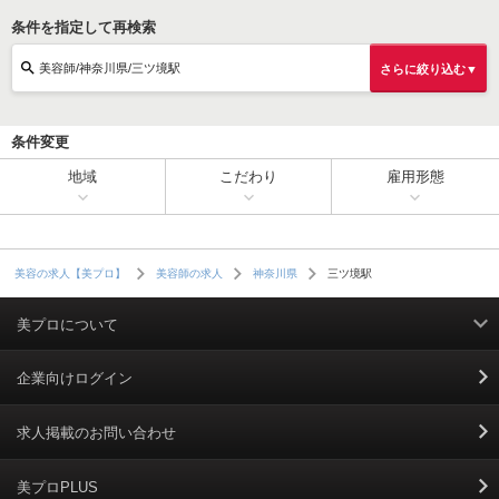
条件を指定して再検索
美容師/神奈川県/三ツ境駅
さらに絞り込む▼
条件変更
地域
こだわり
雇用形態
三ツ境駅
美容の求人【美プロ】
美容師の求人
神奈川県
美プロについて
利用規約
企業向けログイン
掲載規約
求人掲載のお問い合わせ
個人情報保護ポリシー
美プロPLUS