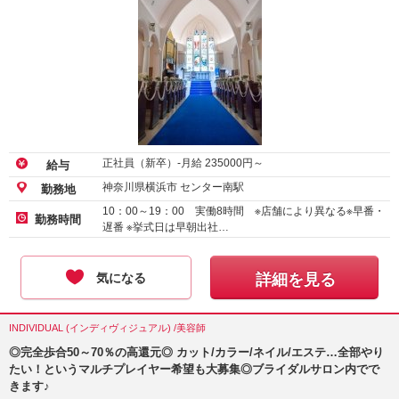
正社員（新卒）-月給
235000
円～
給与
神奈川県横浜市 センター南駅
勤務地
10：00～19：00 実働8時間 ※店舗により異なる※早番・
勤務時間
遅番 ※挙式日は早朝出社…
気になる
詳細を見る
INDIVIDUAL (インディヴィジュアル) /美容師
◎完全歩合50～70％の高還元◎ カット/カラー/ネイル/エステ…全部やり
たい！というマルチプレイヤー希望も大募集◎ブライダルサロン内でで
きます♪