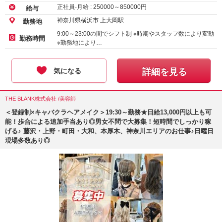
正社員-月給 :
250000
～
850000
円
給与
神奈川県横浜市 上大岡駅
勤務地
9:00～23:00の間でシフト制 ※時期やスタッフ数により変動
勤務時間
※勤務地により…
気になる
詳細を見る
THE BLANK株式会社 /美容師
＜登録制×キャバクラヘアメイク＞19:30～勤務★日給13,000円以上も可
能！歩合による追加手当あり◎男女不問で大募集！短時間でしっかり稼
げる♪ 藤沢・上野・町田・大和、本厚木、神奈川エリアのお仕事♪日曜日
現場多数あり◎