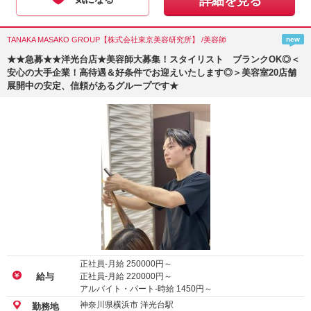
詳細を見る
TANAKA MASAKO GROUP【株式会社東京美容研究所】 /美容師
new
★★急募★★洋光台店★美容師大募集！スタイリスト ブランクOK◎＜
安心の大手企業！高待遇＆好条件でお迎えいたします◎＞美容室20店舗
展開中の安定、信頼があるグループです★
正社員-月給
250000
円～
正社員-月給
220000
円～
給与
アルバイト・パート-時給
1450
円～
神奈川県横浜市 洋光台駅
勤務地