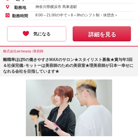
神奈川県横浜市 馬車道駅
勤務地
8:00～21:00の中で＜8～9hのシフト制・休憩含＞
勤務時間
気になる
詳細を見る
株式会社ad beauty /美容師
離職率ほぼ0の働きやすさMAXのサロン★スタイリスト募集★賞与年3回
＆社保完備♪モットーは美容師のための美容室★理美容師が日本一幸せに
なれる会社を目指しています★