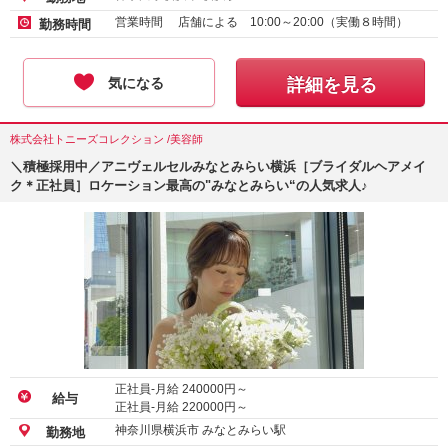
営業時間 店舗による 10:00～20:00（実働８時間）
勤務時間
気になる
詳細を見る
株式会社トニーズコレクション /美容師
＼積極採用中／アニヴェルセルみなとみらい横浜［ブライダルヘアメイ
ク＊正社員］ロケーション最高の"みなとみらい“の人気求人♪
正社員-月給
240000
円～
給与
正社員-月給
220000
円～
神奈川県横浜市 みなとみらい駅
勤務地