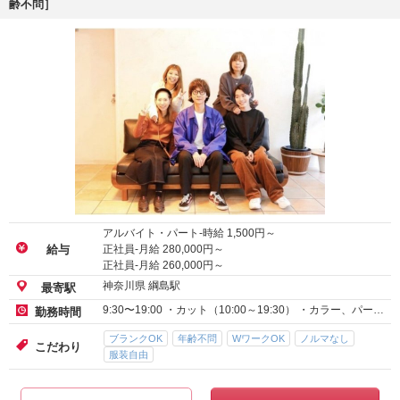
齢不問］
アルバイト・パート-時給
1,500
円～
正社員-月給
280,000
円～
給与
正社員-月給
260,000
円～
神奈川県 綱島駅
最寄駅
9:30〜19:00 ・カット（10:00～19:30） ・カラー、パー…
勤務時間
ブランクOK
年齢不問
WワークOK
ノルマなし
こだわり
服装自由