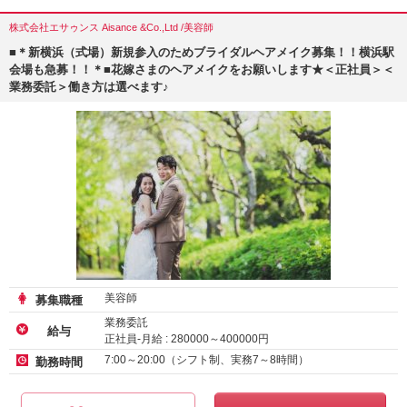
株式会社エサゥンス Aisance &Co.,Ltd /美容師
■＊新横浜（式場）新規参入のためブライダルヘアメイク募集！！横浜駅
会場も急募！！＊■花嫁さまのヘアメイクをお願いします★＜正社員＞＜
業務委託＞働き方は選べます♪
美容師
募集職種
業務委託
給与
正社員-月給 :
280000
～
400000
円
7:00～20:00（シフト制、実務7～8時間）
勤務時間