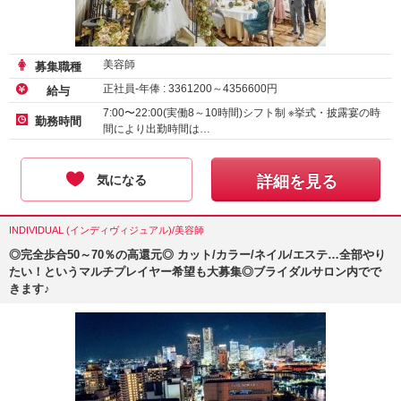
美容師
募集職種
正社員-年俸 :
3361200
～
4356600
円
給与
7:00〜22:00(実働8～10時間)シフト制 ※挙式・披露宴の時
勤務時間
間により出勤時間は…
気になる
詳細を見る
INDIVIDUAL (インディヴィジュアル)/美容師
◎完全歩合50～70％の高還元◎ カット/カラー/ネイル/エステ…全部やり
たい！というマルチプレイヤー希望も大募集◎ブライダルサロン内でで
きます♪