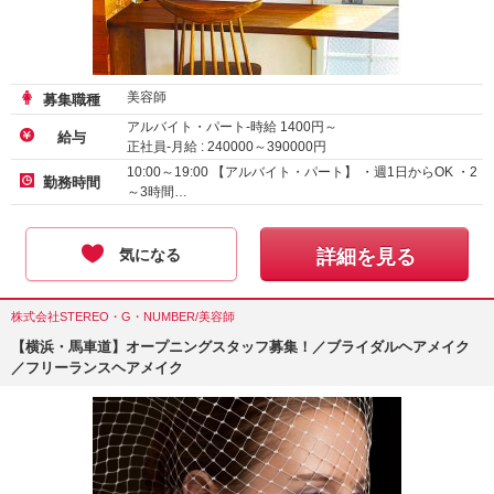
美容師
募集職種
アルバイト・パート-時給
1400
円～
給与
正社員-月給 :
240000
～
390000
円
10:00～19:00 【アルバイト・パート】 ・週1日からOK ・2
勤務時間
～3時間…
気になる
詳細を見る
株式会社STEREO・G・NUMBER/美容師
【横浜・馬車道】オープニングスタッフ募集！／ブライダルヘアメイク
／フリーランスヘアメイク