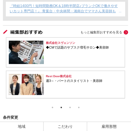
『時給1400円！短時間勤務OK＆18時半閉店♪ブランクOKで働きやす
いカット専門店！』 青葉台・中央林間・湘南台でママさん美容師も
安心のサロン募集！
もっと編集部おすすめを見る
株式会社スヴェンソン
◆CMで話題のサブスク増毛サロン◆美容師
Rest Door株式会社
週3～・パートのスタイリスト・美容師
条件変更
地域
こだわり
雇用形態