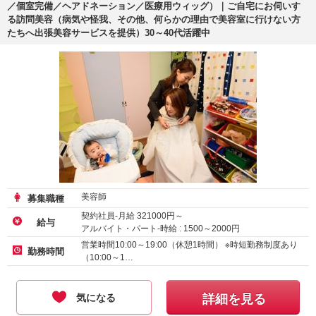
／個室完備／ヘアドネーション／医療用ウィッグ）｜ご自宅にお伺いす
る訪問美容（病気や怪我、その他、何らかの理由で美容室に行けない方
たちへ出張美容サービスを提供）30～40代活躍中
美容師
募集職種
契約社員-月給
321000
円～
給与
アルバイト・パート-時給 :
1500
～
2000
円
業務委託-時給 :
1500
～
2000
円
営業時間10:00～19:00（休憩1時間） ※時短勤務制度あり
勤務時間
（10:00～1…
気になる
詳細を見る