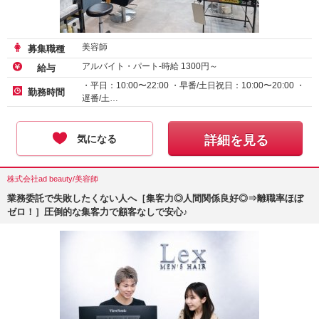
美容師
募集職種
アルバイト・パート-時給
1300
円～
給与
・平日：10:00〜22:00 ・早番/土日祝日：10:00〜20:00 ・
勤務時間
遅番/土…
気になる
詳細を見る
株式会社ad beauty/美容師
業務委託で失敗したくない人へ［集客力◎人間関係良好◎⇒離職率ほぼ
ゼロ！］圧倒的な集客力で顧客なしで安心♪