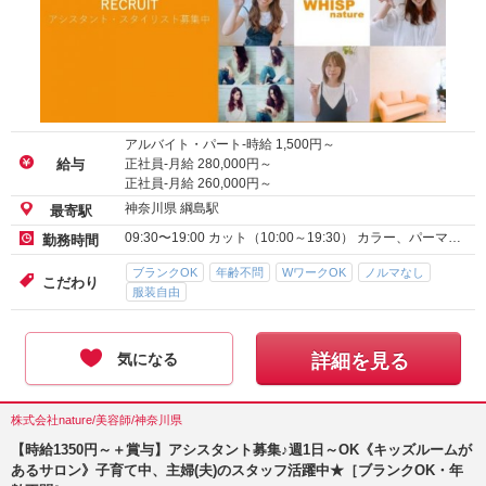
アルバイト・パート-時給
1,500
円～
正社員-月給
280,000
円～
給与
正社員-月給
260,000
円～
神奈川県 綱島駅
最寄駅
09:30〜19:00 カット（10:00～19:30） カラー、パーマ…
勤務時間
ブランクOK
年齢不問
WワークOK
ノルマなし
こだわり
服装自由
気になる
詳細を見る
株式会社nature/美容師/神奈川県
【時給1350円～＋賞与】アシスタント募集♪週1日～OK《キッズルームが
あるサロン》子育て中、主婦(夫)のスタッフ活躍中★［ブランクOK・年