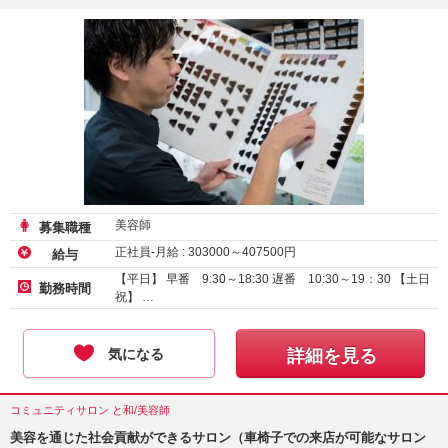
美容師
募集職種
正社員-月給 :
303000
～
407500
円
給与
【平日】 早番 9:30～18:30 遅番 10:30～19：30 【土日
勤務時間
祝】 …
気になる
詳細を見る
コミュニティサロン と和/美容師
美容を通じた社会貢献ができるサロン（車椅子での来店が可能なサロン