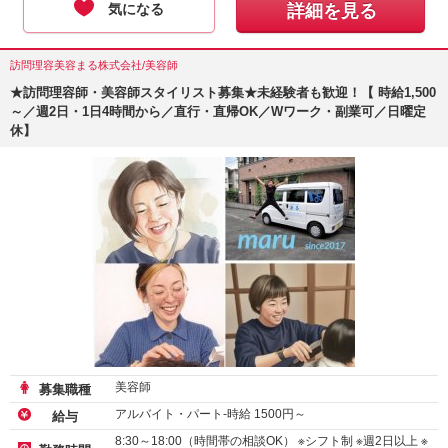
気になる
詳細を見る
訪問理容美容まる株式会社/美容師
★訪問理容師・美容師スタイリスト募集★未経験者も歓迎！【 時給1,500
～／週2日・1日4時間から／直行・直帰OK／Wワーク・副業可／日曜定
休】
美容師
募集職種
アルバイト・パート-時給
1500
円～
給与
8:30～18:00（時間帯の相談OK） ※シフト制 ※週2日以上 ※