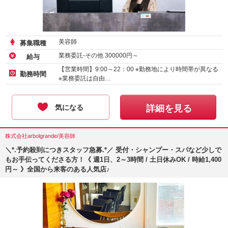
美容師
募集職種
業務委託-その他
300000
円～
給与
【営業時間】9:00～22：00 ※勤務地により時間帯が異なる
勤務時間
※業務委託は自由…
気になる
詳細を見る
株式会社arbolgrande/美容師
＼*.予約殺到につきスタッフ急募.*／ 受付・シャンプー・スパなど少しで
もお手伝ってくださる方！《 週1日、2～3時間 / 土日休みOK / 時給1,400
円～ 》全国から来客のある人気店♪