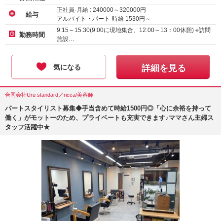
正社員-月給 :
240000
～
320000
円
給与
アルバイト・パート-時給
1530
円～
アルバイト・パート-時給 :
1226
～
1600
円
9:15～15:30(9:00に現地集合、12:00～13：00休憩) ※訪問
勤務時間
施設…
気になる
詳細を見る
合同会社Uru standard／ricca/美容師
パートスタイリスト募集◆手当含めて時給1500円◎「心に余裕を持って
働く」がモットーのため、プライベートも充実できます♪ママさん主婦ス
タッフ活躍中★