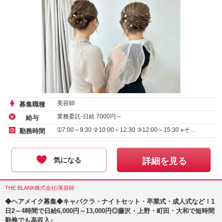
美容師
募集職種
業務委託-日給
7000
円～
給与
➀7:00～9:30 ②10:00～12:30 ③12:00～15:30 ※そ…
勤務時間
気になる
詳細を見る
THE BLANK株式会社/美容師
◆ヘアメイク募集◆キャバクラ・ナイトセット・卒業式・成人式など！1
日2～4時間で日給6,000円～13,000円◎藤沢・上野・町田・大和で短時間
勤務でも高収入♪