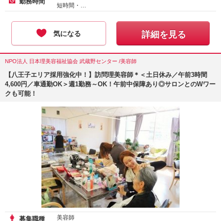
勤務時間
短時間・…
気になる
詳細を見る
NPO法人 日本理美容福祉協会 武蔵野センター /美容師
【八王子エリア採用強化中！】訪問理美容師＊＜土日休み／午前3時間
4,600円／車通勤OK＞週1勤務～OK！午前中保障あり◎サロンとのWワー
クも可能！
美容師
募集職種