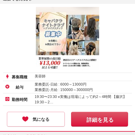
美容師
募集職種
業務委託-日給 :
6000
～
13000
円
給与
業務委託-月給 :
150000
～
300000
円
業務委託-時給 :
2000
～
3000
円
19:30〜23:30 ※実働は現場によって約2～4時間 【藤沢】
勤務時間
19:30～2…
気になる
詳細を見る