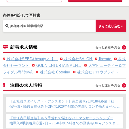
条件を指定して再検索
美容師/神奈川県/綱島駅
さらに絞り込む▼
もっと新着を見る
株式会社SEED&beauty／【...
株式会社SALON
liberate
株式
会社セーラント
GOEN ENTERTAINMEN...
大宮ビューティー＆ブ
ライダル専門学校
株式会社 Cotorino
株式会社アロウブライト
もっと注目を見る
【正社員スタイリスト・アシスタント】完全週休2日×18時終業！社
保完備・隔週日曜休みもOK◎1920年創業の老舗サロンで働きません
か？
【新江古田駅直結】もう手荒れで悩まない！マッサージシャンプー
機導入×手袋着用◎週2日～ / 14時や15時までの勤務もOK★アシスタ
ント専任募集★