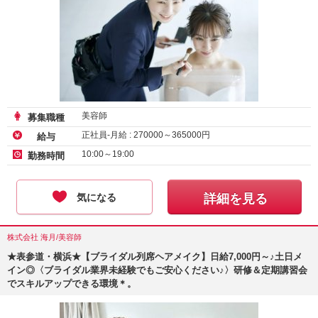
美容師
募集職種
正社員-月給 :
270000
～
365000
円
給与
10:00～19:00
勤務時間
気になる
詳細を見る
株式会社 海月/美容師
★表参道・横浜★【ブライダル列席ヘアメイク】日給7,000円～♪土日メ
イン◎〈ブライダル業界未経験でもご安心ください♪〉研修＆定期講習会
でスキルアップできる環境＊。