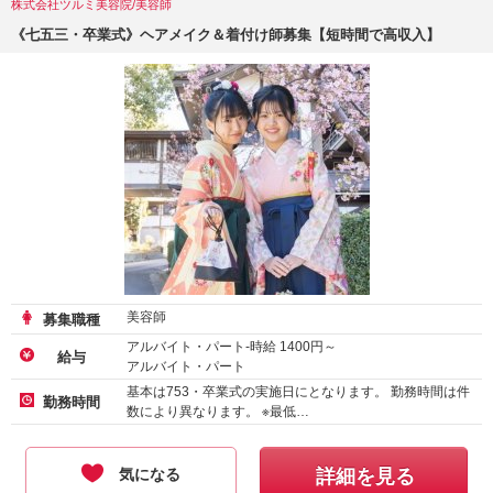
株式会社ツルミ美容院/美容師
《七五三・卒業式》ヘアメイク＆着付け師募集【短時間で高収入】
美容師
募集職種
アルバイト・パート-時給
1400
円～
給与
アルバイト・パート
基本は753・卒業式の実施日にとなります。 勤務時間は件
勤務時間
数により異なります。 ※最低…
気になる
詳細を見る