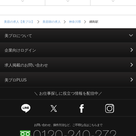
綱島駅
美容の求人【美プロ】
美容師の求人
神奈川県
美プロについて
利用規約
企業向けログイン
掲載規約
求人掲載のお問い合わせ
個人情報保護ポリシー
美プロPLUS
＼ お仕事探しに役立つ情報を配信中／
個人情報のお取り扱いについて
Cookieポリシー
スカウトとは
お問い合わせ、操作方法など、ご不明な点はこちらまで