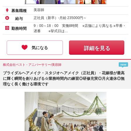
美容師
募集職種
正社員（新卒）-月給
235000
円～
給与
9：00～18：00 実働8時間 ※店舗により異なる ※早番・
勤務時間
遅番 ※挙式日は…
気になる
詳細を見る
株式会社ベスト - アニバーサリー/美容師
new
ブライダルヘアメイク・スタジオヘアメイク（正社員）・花嫁様が最高
に輝く瞬間を創りあげる☆業務時間内の練習◎研修充実◎月火連休◎無
理なく長く働ける環境です