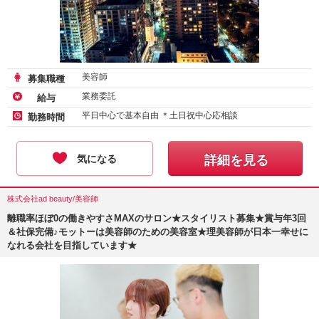
美容師
募集職種
業務委託
給与
平日中心で基本自由 ＊土日祝中心応相談
勤務時間
気になる
詳細を見る
株式会社ad beauty/美容師
離職率ほぼ0の働きやすさMAXのサロン★スタイリスト募集★賞与年3回
＆社保完備♪モットーは美容師のための美容室★理美容師が日本一幸せに
なれる会社を目指しています★