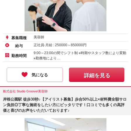
美容師
募集職種
正社員-月給 :
250000
～
850000
円
給与
9:00～23:00の間でシフト制 ※時期やスタッフ数により変動
勤務時間
※勤務地により…
気になる
詳細を見る
株式会社 Studio Groove/美容師
岸根公園駅 徒歩30秒♪【アイリスト募集】歩合50%以上×材料費全額サロ
ン負担◎丁寧な施術をしたい方にピッタリです！口コミでも多くの高評
価と喜びのお声をいただいております♪