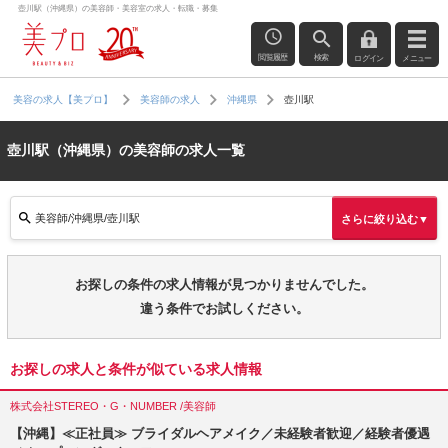
壺川駅（沖縄県）の美容師・美容室の求人・転職・募集
閲覧履歴
検索
ログイン
メニュー
壺川駅
美容の求人【美プロ】
美容師の求人
沖縄県
壺川駅（沖縄県）の美容師の求人一覧
美容師/沖縄県/壺川駅
さらに絞り込む▼
お探しの条件の求人情報が見つかりませんでした。
違う条件でお試しください。
お探しの求人と条件が似ている求人情報
株式会社STEREO・G・NUMBER /美容師
【沖縄】≪正社員≫ ブライダルヘアメイク／未経験者歓迎／経験者優遇