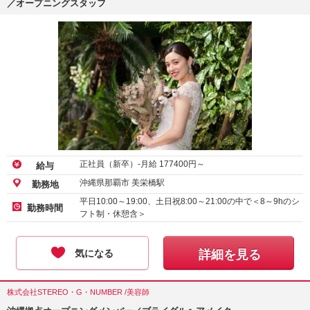
／オープニングスタッフ
正社員（新卒）-月給
177400
円～
給与
沖縄県那覇市 美栄橋駅
勤務地
平日10:00～19:00、土日祝8:00～21:00の中で＜8～9hのシ
勤務時間
フト制・休憩含＞
気になる
詳細を見る
株式会社STEREO・G・NUMBER /美容師