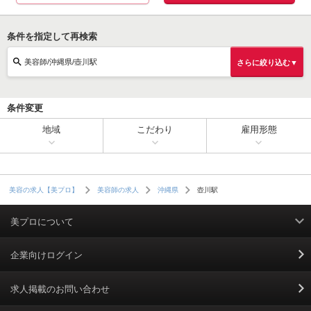
条件を指定して再検索
美容師/沖縄県/壺川駅
さらに絞り込む▼
条件変更
地域
こだわり
雇用形態
壺川駅
美容の求人【美プロ】
美容師の求人
沖縄県
美プロについて
利用規約
企業向けログイン
掲載規約
求人掲載のお問い合わせ