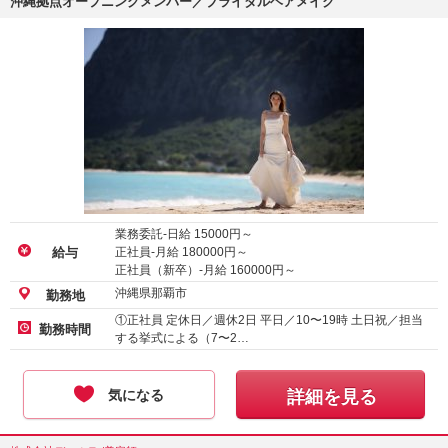
沖縄拠点オープニングメンバー／ブライダルヘアメイク
業務委託-日給
15000
円～
正社員-月給
180000
円～
給与
正社員（新卒）-月給
160000
円～
沖縄県那覇市
勤務地
①正社員 定休日／週休2日 平日／10〜19時 土日祝／担当
勤務時間
する挙式による（7〜2…
気になる
詳細を見る