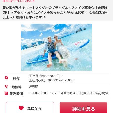
株式会社デコルテ /美容師
青い海が見えるフォトスタジオ◇ブライダルヘアメイク募集◇【未経験
OK】ヘアセットまたはメイクを習ったことがあればOK！《月給23万円
以上～》着付けも学べます.＊
正社員-月給
232000
円～
給与
正社員-月給 :
263500
～
489500
円
沖縄県
勤務地
10:00～19:00 シフト制 実働時間：8時間/日 ◎残業少なめ
勤務時間
気になる
詳細を見る