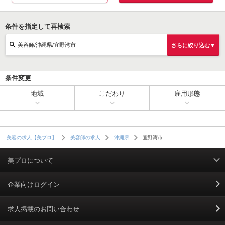
条件を指定して再検索
美容師/沖縄県/宜野湾市
さらに絞り込む▼
条件変更
地域
こだわり
雇用形態
宜野湾市
美容の求人【美プロ】
美容師の求人
沖縄県
美プロについて
利用規約
企業向けログイン
掲載規約
求人掲載のお問い合わせ