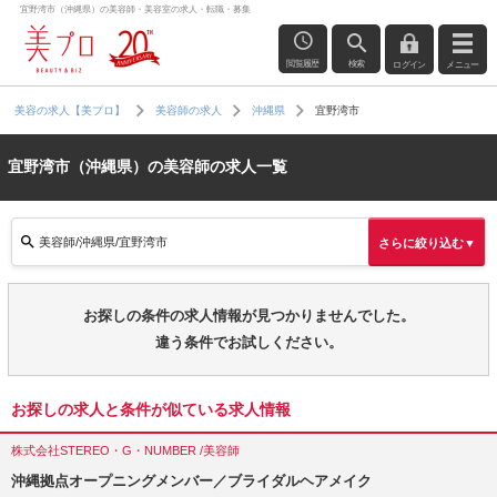
宜野湾市（沖縄県）の美容師・美容室の求人・転職・募集
閲覧履歴
検索
ログイン
メニュー
宜野湾市
美容の求人【美プロ】
美容師の求人
沖縄県
宜野湾市（沖縄県）の美容師の求人一覧
美容師/沖縄県/宜野湾市
さらに絞り込む▼
お探しの条件の求人情報が見つかりませんでした。
違う条件でお試しください。
お探しの求人と条件が似ている求人情報
株式会社STEREO・G・NUMBER /美容師
沖縄拠点オープニングメンバー／ブライダルヘアメイク