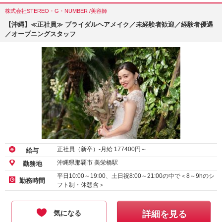
株式会社STEREO・G・NUMBER /美容師
【沖縄】≪正社員≫ ブライダルヘアメイク／未経験者歓迎／経験者優遇
／オープニングスタッフ
正社員（新卒）-月給
177400
円～
給与
沖縄県那覇市 美栄橋駅
勤務地
平日10:00～19:00、土日祝8:00～21:00の中で＜8～9hのシ
勤務時間
フト制・休憩含＞
気になる
詳細を見る