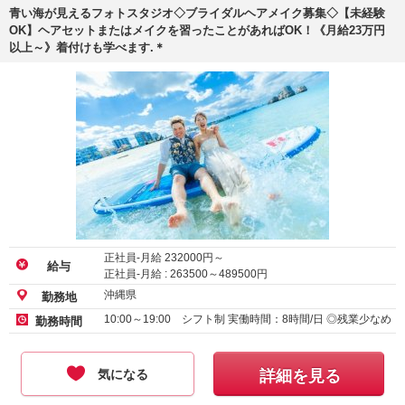
青い海が見えるフォトスタジオ◇ブライダルヘアメイク募集◇【未経験
OK】ヘアセットまたはメイクを習ったことがあればOK！《月給23万円
以上～》着付けも学べます.＊
正社員-月給
232000
円～
給与
正社員-月給 :
263500
～
489500
円
沖縄県
勤務地
10:00～19:00 シフト制 実働時間：8時間/日 ◎残業少なめ
勤務時間
気になる
詳細を見る