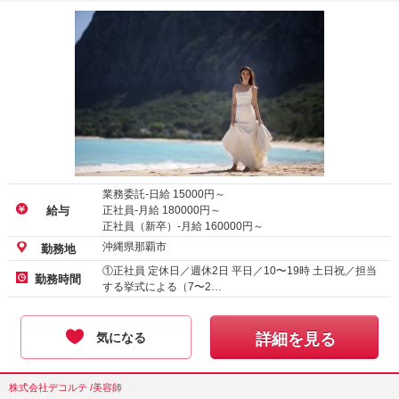
業務委託-日給
15000
円～
正社員-月給
180000
円～
給与
正社員（新卒）-月給
160000
円～
沖縄県那覇市
勤務地
①正社員 定休日／週休2日 平日／10〜19時 土日祝／担当
勤務時間
する挙式による（7〜2…
気になる
詳細を見る
株式会社デコルテ /美容師