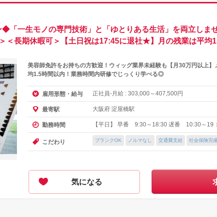
ン◆「一生モノの専門技術」と「ゆとりある生活」を両立しませ
＞＜長期休暇可＞【土日祝は17:45に退社★】月の残業は平均1
美容師免許をお持ちの方歓迎！ウィッグ業界未経験も【月30万円以上】
均1.5時間以内！業務時間内研修でじっくり学べる◎
正社員-月給 :
～
円
雇用形態・給与
303,000
407,500
大阪府 淀屋橋駅
最寄駅
【平日】 早番 9:30～18:30 遅番 10:30～19
勤務時間
ブランクOK
ノルマなし
交通費支給
社会保険完
こだわり
気になる