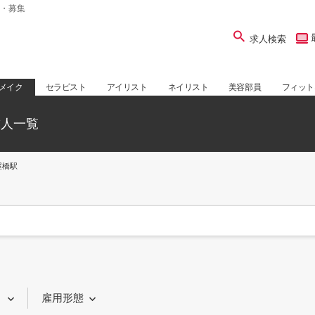
・募集
求人検索
メイク
セラピスト
アイリスト
ネイリスト
美容部員
フィット
求人一覧
屋橋駅
り
雇用形態