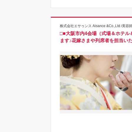
株式会社エサゥンス Aisance &Co.,Ltd /美容
□■大阪市内4会場（式場＆ホテ
ます♪花嫁さまや列席者を担当い