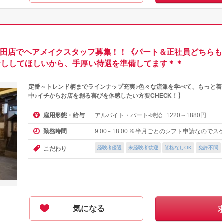
阪梅田店でヘアメイクスタッフ募集！！《パート＆正社員どちら
なししてほしいから、手厚い待遇を準備してます＊＊
定番～トレンド柄までラインナップ充実♪色々な流派を学べて、もっと
中♪イチからお店を創る喜びを体感したい方要CHECK！】
アルバイト・パート-時給 :
～
円
雇用形態・給与
1220
1880
9:00～18:00 ※半月ごとのシフト申請なの
勤務時間
経験者優遇
未経験者歓迎
資格なしOK
免許不問
こだわり
気になる