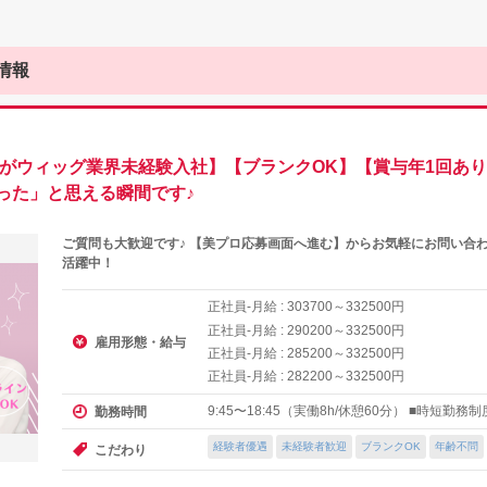
情報
方がウィッグ業界未経験入社】【ブランクOK】【賞与年1回あ
った」と思える瞬間です♪
ご質問も大歓迎です♪ 【美プロ応募画面へ進む】からお気軽にお問い合
活躍中！
正社員-月給 :
～
円
303700
332500
正社員-月給 :
～
円
290200
332500
雇用形態・給与
正社員-月給 :
～
円
285200
332500
正社員-月給 :
～
円
282200
332500
9:45〜18:45（実働8h/休憩60分） ■時短勤務
勤務時間
経験者優遇
未経験者歓迎
ブランクOK
年齢不問
こだわり