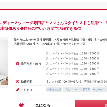
レディースウィッグ専門店＊ママさんスタイリストも活躍中！
充実研修あり◆自分の空いた時間で活躍できる◎
働き方にあわせた正社員登用もあり★将来を見据えて長く働ける＜Web
応募画面へ進む】からお気軽にお問い合わせください◎
アルバイト・パート-時給 :
～
円
1230
1500
アルバイト・パート-時給 :
～
円
1150
1500
アルバイト・パート-時給 :
～
円
1180
1500
雇用形態・給与
アルバイト・パート-時給 :
～
円
1130
1500
アルバイト・パート-時給 :
～
円
1100
1500
【シフト例】 09:45〜17:45（実働7時間/休憩60分
勤務時間
未経験者歓迎
ブランクOK
年齢不問
WワークOK
こだわり
気になる