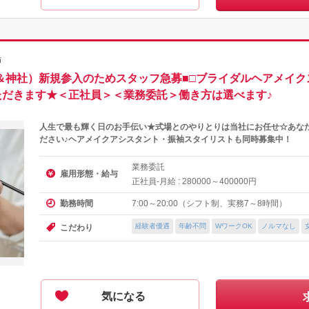
師
ル＆神社）新規参入のためスタッフ急募■□ブライダルヘアメイ
ただきます★＜正社員＞＜業務委託＞働き方は選べます♪
人生で最も輝く日のお手伝い★式場とのやりとりは当社にお任せ☆あな
ださい♪ヘアメイクアシスタント・振袖スタイリストも同時募集中！
業務委託
雇用形態・給与
正社員-月給 :
～
円
280000
400000
7:00～20:00（シフト制、実務7～8時間）
勤務時間
経験者優遇
年齢不問
WワークOK
ノルマなし
こだわり
気になる