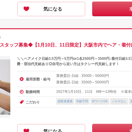
気になる
師
付スタッフ募集◆【1月10日、11日限定】大阪市内でヘア・着
＼＼ヘアメイク日給3.5万円～5万円or1名2500円～3500円♪着付日給3.5
費・宿泊代支給あり◎自宅から近い方はタクシー代支給します！
業務委託-日給 :
～
円
35000
50000
雇用形態・給与
業務委託-日給 :
～
円
35000
50000
2027年1月10日、11日 6時〜12時頃 ※
勤務時間
経験者優遇
年齢不問
WワークOK
ノルマなし
こだわり
気になる