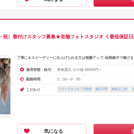
月・祝）着付けスタッフ募集★老舗フォトスタジオ《 最低保証日給 
丁寧に＆スピーディーに仕上げられる方は報酬アップ♪短期集中で稼げま
業務委託-その他
円～
雇用形態・給与
48000
3：50～9：00
勤務時間
フォトスタジオ・写真館
免許不問
資格なしOK
こだわり
気になる