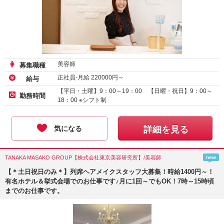
美容師
募集職種
正社員-月給
220000
円～
給与
【平日・土曜】9：00～19：00 【日曜・祝日】9：00～
勤務時間
18：00 ※シフト制
気になる
詳細を見る
TANAKA MASAKO GROUP【株式会社東京美容研究所】/美容師
new
【＊土日祝日のみ＊】列席ヘアメイクスタッフ大募集！時給1400円～！
有名ホテル＆挙式会場でのお仕事です♪月に1回～でもOK！7時～15時頃
までのお仕事です。