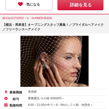
気になる
詳細を見る
株式会社STEREO・G・NUMBER/美容師
【横浜・馬車道】オープニングスタッフ募集！／ブライダルヘアメイク
／フリーランスヘアメイク
美容師
募集職種
業務委託-その他
30000
円～
給与
8:00～21:00の中で＜8～9hのシフト制・休憩含＞
勤務時間