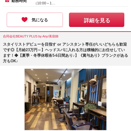
勤務時間
（10:00～1…
気になる
詳細を見る
合同会社BEAUTY PLUS by Any/美容師
スタイリストデビューを目指す or アシスタント専任がいいどちらも歓迎
です◎【月給23万円～】ヘッドスパに入れる方は積極的にお任せしてい
ます！◆【夏季・冬季休暇各5-6日間あり♪】《賞与あり》ブランクがある
方もOK♪