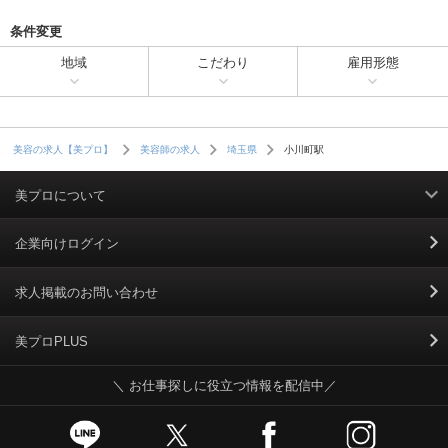
条件変更
地域
こだわり
雇用形態
小川町駅
美容の求人【美プロ】
美容師の求人
埼玉県
美プロについて
利用規約
企業向けログイン
掲載規約
求人掲載のお問い合わせ
個人情報保護ポリシー
美プロPLUS
＼ お仕事探しに役立つ情報を配信中／
個人情報のお取り扱いについて
Cookieポリシー