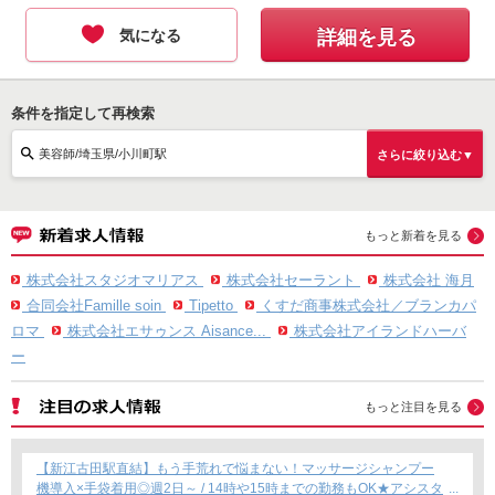
気になる
詳細を見る
条件を指定して再検索
美容師/埼玉県/小川町駅
さらに絞り込む▼
もっと新着を見る
株式会社スタジオマリアス
株式会社セーラント
株式会社 海月
合同会社Famille soin
Tipetto
くすだ商事株式会社／ブランカパ
ロマ
株式会社エサゥンス Aisance...
株式会社アイランドハーバ
ー
もっと注目を見る
【新江古田駅直結】もう手荒れで悩まない！マッサージシャンプー
機導入×手袋着用◎週2日～ / 14時や15時までの勤務もOK★アシスタ