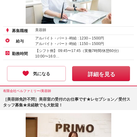
美容師
募集職種
アルバイト・パート-時給 :
1230
～
1500
円
給与
アルバイト・パート-時給 :
1150
～
1500
円
アルバイト・パート-時給 :
1180
～
1500
円
【シフト例】 09:45〜17:45（実働7時間/休憩60分)
勤務時間
10:00〜16:0…
気になる
詳細を見る
有限会社ベルファミリー/美容師
［美容師免許不問］美容室の受付のお仕事です★レセプション／受付ス
タッフ募集★未経験でも大歓迎！