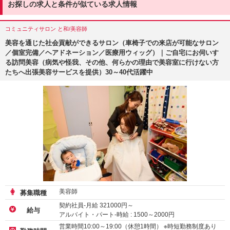
お探しの求人と条件が似ている求人情報
コミュニティサロン と和/美容師
美容を通じた社会貢献ができるサロン（車椅子での来店が可能なサロン
／個室完備／ヘアドネーション／医療用ウィッグ）｜ご自宅にお伺いす
る訪問美容（病気や怪我、その他、何らかの理由で美容室に行けない方
たちへ出張美容サービスを提供）30～40代活躍中
美容師
募集職種
契約社員-月給
321000
円～
給与
アルバイト・パート-時給 :
1500
～
2000
円
業務委託-時給 :
1500
～
2000
円
営業時間10:00～19:00（休憩1時間） ※時短勤務制度あり