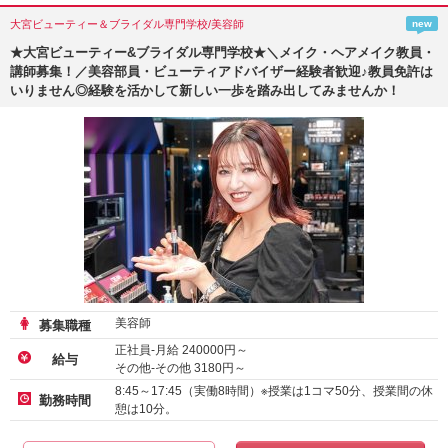
大宮ビューティー＆ブライダル専門学校/美容師
new
★大宮ビューティー&ブライダル専門学校★＼メイク・ヘアメイク教員・
講師募集！／美容部員・ビューティアドバイザー経験者歓迎♪教員免許は
いりません◎経験を活かして新しい一歩を踏み出してみませんか！
美容師
募集職種
正社員-月給
240000
円～
給与
その他-その他
3180
円～
8:45～17:45（実働8時間）※授業は1コマ50分、授業間の休
勤務時間
憩は10分。