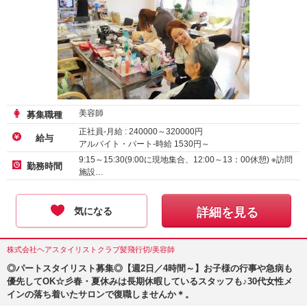
美容師
募集職種
正社員-月給 :
240000
～
320000
円
給与
アルバイト・パート-時給
1530
円～
アルバイト・パート-時給 :
1226
～
1600
円
9:15～15:30(9:00に現地集合、12:00～13：00休憩) ※訪問
勤務時間
施設…
気になる
詳細を見る
株式会社ヘアスタイリストクラブ髪飛行切/美容師
◎パートスタイリスト募集◎【週2日／4時間～】お子様の行事や急病も
優先してOK☆彡春・夏休みは長期休暇しているスタッフも♪30代女性メ
インの落ち着いたサロンで復職しませんか＊。