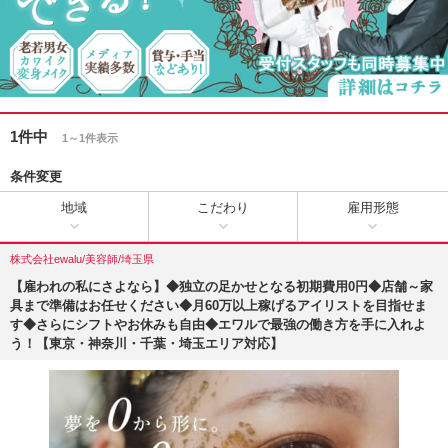
1件中
1～1件表示
条件変更
地域
こだわり
雇用形態
株式会社ewalu/美容師/埼玉県
【雇われの私にさよなら】◆独立の足かせとなる初期費用0円◆店舗～家
具まで準備はお任せください◆月60万以上稼げるアイリストを目指せま
す◆さらにシフトやお休みも自由◆エワルで最強の働き方を手に入れよ
う！【東京・神奈川・千葉・埼玉エリア対応】