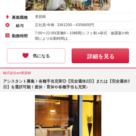
美容師
募集職種
正社員-年俸 :
3361200
～
4356600
円
給与
7:00〜22:00(実働8～10時間)シフト制 ※挙式・披露宴の時
勤務時間
間により出勤時間は…
気になる
詳細を見る
株式会社en/美容師
アシスタント募集！各種手当充実◎【完全週休2日】または【完全週休3
日】を選択可能！産休・育休や各種手当も充実♪