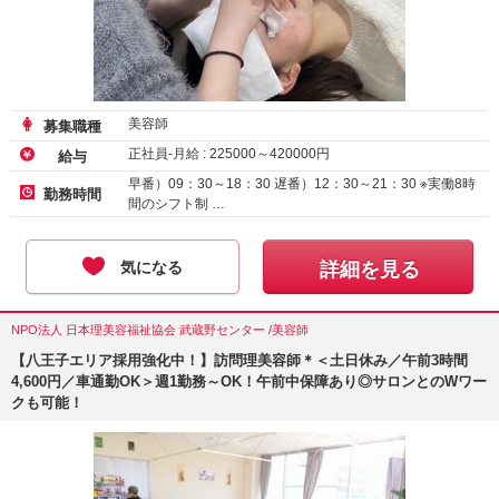
美容師
募集職種
正社員-月給 :
225000
～
420000
円
給与
早番）09：30～18：30 遅番）12：30～21：30 ※実働8時
勤務時間
間のシフト制 …
気になる
詳細を見る
NPO法人 日本理美容福祉協会 武蔵野センター /美容師
【八王子エリア採用強化中！】訪問理美容師＊＜土日休み／午前3時間
4,600円／車通勤OK＞週1勤務～OK！午前中保障あり◎サロンとのWワー
クも可能！