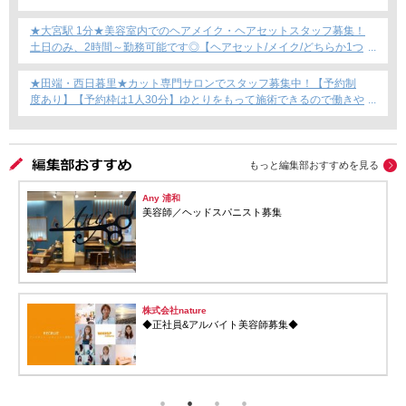
ント専任募集★
★大宮駅 1分★美容室内でのヘアメイク・ヘアセットスタッフ募集！
土日のみ、2時間～勤務可能です◎【ヘアセット/メイク/どちらか1つ
できればOKです！】フリーランス・Wワーク・時短勤務もOK★
★田端・西日暮里★カット専門サロンでスタッフ募集中！【予約制
度あり】【予約枠は1人30分】ゆとりをもって施術できるので働きや
すい！これからカット専門店で働きたい方にもおすすめ◎
もっと編集部おすすめを見る
Any 浦和
美容師／ヘッドスパニスト募集
株式会社nature
◆正社員&アルバイト美容師募集◆