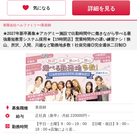
気になる
詳細を見る
有限会社ベルファミリー/美容師
★2027年新卒募集★アカデミー施設で出勤時間中に働きながら学べる最
強最短教育システム採用★【19時閉店】営業時間外の遅い練習ナシ！狭
山、所沢、入間、川越など勤務地多数！社保完備◎完全週休二日制◎
美容師
募集職種
正社員（新卒）-月給
220000
円～
給与
【平日・土曜】9：00～19：00 【日曜・祝日】9：00～
勤務時間
18：00 ※店舗により若…