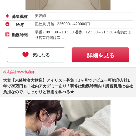
美容師
募集職種
正社員-月給 :
225000
～
420000
円
給与
早番）09：30～18：30 遅番）12：30～21：30 ※店舗によ
勤務時間
り営業時間は異…
気になる
詳細を見る
株式会社Norn/美容師
大宮【未経験者大歓迎】アイリスト募集！3ヶ月でデビュー可能◎入社1
年で28万円も！社内アカデミーあり / 研修は勤務時間内 / 講習費用は会社
負担なので、しっかりと技術を学べる★