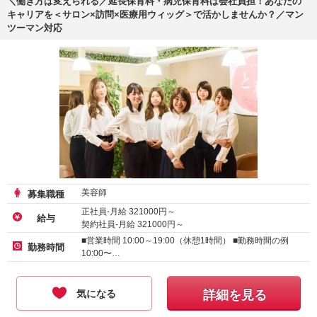
＼働き方は変えられる／延長保育料・病児保育料は会社負担！あなたの
キャリアを＜サロン×訪問×医療用ウィッグ＞で活かしませんか？／マン
ツーマン対応
美容師
募集職種
正社員-月給
321000
円～
給与
契約社員-月給
321000
円～
アルバイト・パート-時給 :
1500
～
2000
円
■営業時間 10:00～19:00（休憩1時間） ■勤務時間の例
勤務時間
10:00〜…
気になる
詳細を見る