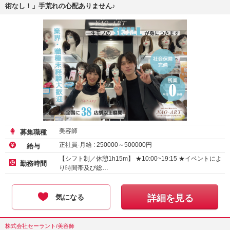
術なし！」手荒れの心配ありません♪
美容師
募集職種
正社員-月給 :
250000
～
500000
円
給与
【シフト制／休憩1h15m】 ★10:00~19:15 ★イベントによ
勤務時間
り時間帯及び総…
気になる
詳細を見る
株式会社セーラント/美容師