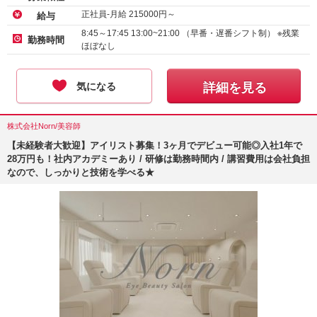
正社員-月給
215000
円～
給与
8:45～17:45 13:00~21:00 （早番・遅番シフト制） ※残業
勤務時間
ほぼなし
気になる
詳細を見る
株式会社Norn/美容師
【未経験者大歓迎】アイリスト募集！3ヶ月でデビュー可能◎入社1年で
28万円も！社内アカデミーあり / 研修は勤務時間内 / 講習費用は会社負担
なので、しっかりと技術を学べる★