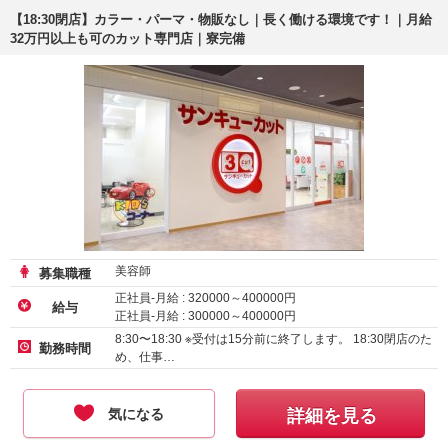
【18:30閉店】カラー・パーマ・物販なし｜長く働ける環境です！｜月給
32万円以上も可のカット専門店｜寮完備
美容師
募集職種
正社員-月給 :
320000
～
400000
円
給与
正社員-月給 :
300000
～
400000
円
8:30〜18:30 ※受付は15分前に終了します。 18:30閉店のた
勤務時間
め、仕事…
気になる
詳細を見る