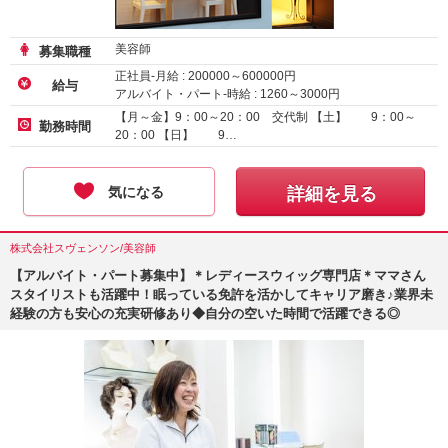
美容師
募集職種
正社員-月給 :
200000
～
600000
円
給与
アルバイト・パート-時給 :
1260
～
3000
円
【月～金】9：00～20：00 交代制 【土】 9：00～
勤務時間
20：00 【日】 9…
気になる
詳細を見る
株式会社スヴェンソン/美容師
【アルバイト・パート募集中】＊レディースウィッグ専門店＊ママさん
スタイリストも活躍中！眠っている免許を活かしてキャリア磨き♪業界未
経験の方も安心の充実研修あり◆自分の空いた時間で活躍できる◎