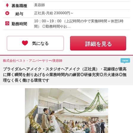
美容師
募集職種
正社員-月給
230000
円～
給与
10：00～19：00 （上記時間の中で実働8時間＋休憩1時
勤務時間
間） ◎勤務時間やお…
気になる
詳細を見る
株式会社ベスト - アニバーサリー/美容師
new
ブライダルヘアメイク・スタジオヘアメイク（正社員）・花嫁様が最高
に輝く瞬間を創りあげる☆業務時間内の練習◎研修充実◎月火連休◎無
理なく長く働ける環境です