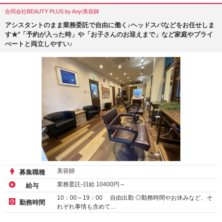
合同会社BEAUTY PLUS by Any/美容師
アシスタントのまま業務委託で自由に働く♪ヘッドスパなどをお任せしま
す★⁺「予約が入った時」や「お子さんのお迎えまで」など家庭やプライ
べートと両立しやすい♪
美容師
募集職種
業務委託-日給
10400
円～
給与
10：00～19：00 自由出勤 ◎勤務時間やお休みなど、そ
勤務時間
れぞれ事情も含めて…