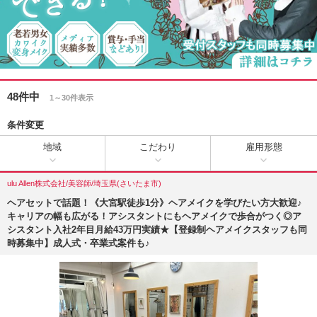
48件中
1～30件表示
条件変更
地域
こだわり
雇用形態
ulu Allen株式会社/美容師/埼玉県(さいたま市)
ヘアセットで話題！《大宮駅徒歩1分》ヘアメイクを学びたい方大歓迎♪
キャリアの幅も広がる！アシスタントにもヘアメイクで歩合がつく◎ア
シスタント入社2年目月給43万円実績★【登録制ヘアメイクスタッフも同
時募集中】成人式・卒業式案件も♪