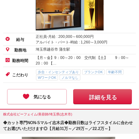
正社員-月給 :
200,000
～
600,000
円
給与
アルバイト・パート-時給 :
1,260
～
3,000
円
埼玉県越谷市 蒲生駅
勤務地
【月～金】9：00～20：00 交代制 【土】 9：00～
勤務時間
20：00 【…
歩合・インセンティブあり
ブランクOK
年齢不問
こだわり
WワークOK
ノルマなし
気になる
詳細を見る
株式会社ビーフェイム/美容師/埼玉県(志木市)
◆カット専門NON-Sマルイ志木店◆勤務日数はライフスタイルに合わせ
てお選びいただけます◎【月給31万～／29万～／22.2万～】