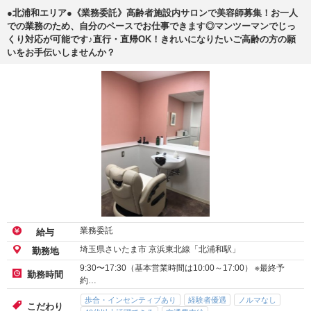
●北浦和エリア●《業務委託》高齢者施設内サロンで美容師募集！お一人
での業務のため、自分のペースでお仕事できます◎マンツーマンでじっ
くり対応が可能です♪直行・直帰OK！きれいになりたいご高齢の方の願
いをお手伝いしませんか？
業務委託
給与
埼玉県さいたま市 京浜東北線「北浦和駅」
勤務地
9:30〜17:30（基本営業時間は10:00～17:00） ※最終予
勤務時間
約…
歩合・インセンティブあり
経験者優遇
ノルマなし
こだわり