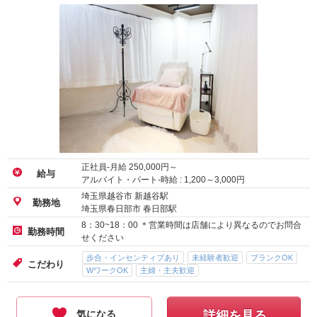
正社員-月給
250,000
円～
給与
アルバイト・パート-時給 :
1,200
～
3,000
円
埼玉県越谷市 新越谷駅
勤務地
埼玉県春日部市 春日部駅
8：30~18：00 ＊営業時間は店舗により異なるのでお問合
勤務時間
せください
歩合・インセンティブあり
未経験者歓迎
ブランクOK
こだわり
WワークOK
主婦・主夫歓迎
気になる
詳細を見る