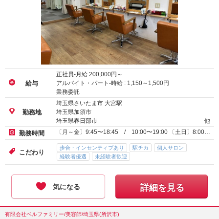
正社員-月給
200,000
円～
アルバイト・パート-時給 :
1,150
～
1,500
円
給与
業務委託
埼玉県さいたま市 大宮駅
埼玉県加須市
勤務地
埼玉県春日部市
他
〔月～金〕9:45〜18:45 / 10:00〜19:00 〔土日〕8:00…
勤務時間
歩合・インセンティブあり
駅チカ
個人サロン
こだわり
経験者優遇
未経験者歓迎
気になる
詳細を見る
有限会社ベルファミリー/美容師/埼玉県(所沢市)