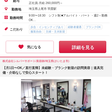
給与
正社員-月給
260,000
円～
埼玉県上尾市 羽貫駅
勤務地
9:00〜18:30 シフト制 ■アルバイト・パート ・週2～勤務
勤務時間
OK…
歩合・インセンティブあり
経験者優遇
ブランクOK
こだわり
服装自由
主婦・主夫歓迎
気になる
詳細を見る
株式会社シルバーサポート/美容師/埼玉県(さいたま市)
【月1日〜OK／直行直帰】未経験・ブランク歓迎の訪問美容｜道具完
備・介助なしで安心スタート！