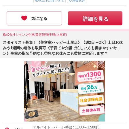
40代以上活躍できる
交通費支給
気になる
詳細を見る
株式会社ジャンプ企画/美容師/埼玉県(上尾市)
スタイリスト募集！《美容室ハッピー上尾店》【週2日～OK】土日お休
みや1週間の連休も取得可《子育てや介護で忙しい方も働きやすいサロ
ン》事前の指名予約なし◎急なお休みにも柔軟に対応します＊
アルバイト・パート-時給 :
1,300
～
1,500
円