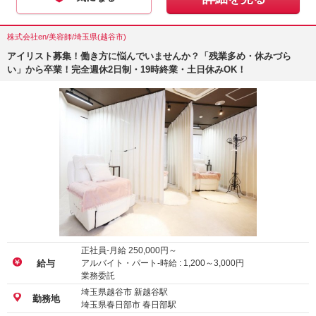
株式会社en/美容師/埼玉県(越谷市)
アイリスト募集！働き方に悩んでいませんか？「残業多め・休みづら
い」から卒業！完全週休2日制・19時終業・土日休みOK！
正社員-月給
250,000
円～
アルバイト・パート-時給 :
1,200
～
3,000
円
給与
業務委託
埼玉県越谷市 新越谷駅
勤務地
埼玉県春日部市 春日部駅