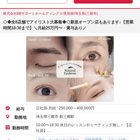
株式会社BBサポートホールディングス/美容師/埼玉県(三郷市)
◇◆全8店舗でアイリスト大募集◆◇新規オープン店もあります♪【営業
時間18:30まで】＼月給25万円〜・賞与あり／
正社員-月給 :
250,000
～
400,000
円
給与
埼玉県三郷市 新三郷駅
勤務地
10:00〜18:30 休日のレッスンやミーティング無し！ 【正
勤務時間
社員】…
歩合・インセンティブあり
経験者優遇
ブランクOK