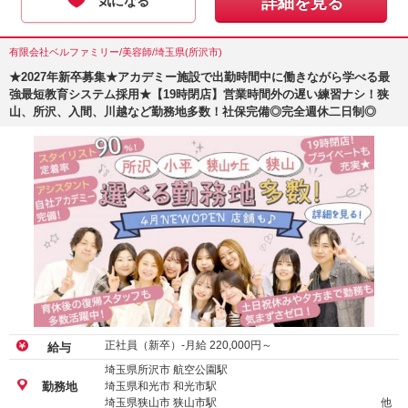
気になる
詳細を見る
有限会社ベルファミリー/美容師/埼玉県(所沢市)
★2027年新卒募集★アカデミー施設で出勤時間中に働きながら学べる最
強最短教育システム採用★【19時閉店】営業時間外の遅い練習ナシ！狭
山、所沢、入間、川越など勤務地多数！社保完備◎完全週休二日制◎
正社員（新卒）-月給
220,000
円～
給与
埼玉県所沢市 航空公園駅
埼玉県和光市 和光市駅
勤務地
埼玉県狭山市 狭山市駅
他