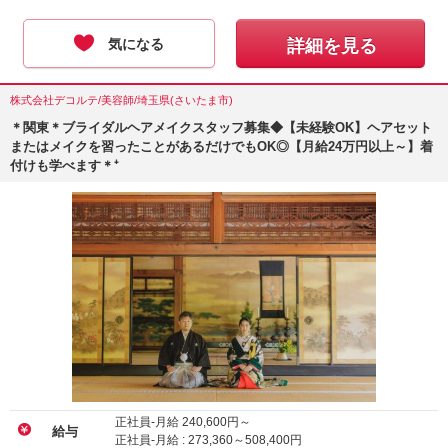
気になる
詳細を見る
株式会社デコルテ/美容師/埼玉県(さいたま市)
＊関東＊ブライダルヘアメイクスタッフ募集◆【未経験OK】ヘアセット
またはメイクを習ったことがあるだけでもOK◎【月給24万円以上～】着
付けも学べます＊⁺
正社員-月給
240,600
円～
給与
正社員-月給 :
273,360
～
508,400
円