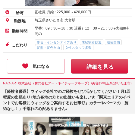
正社員-月給 :
225,000
～
420,000
円
給与
埼玉県さいたま市 大宮駅
勤務地
早番）09：30～18：30 遅番）12：30～21：30 ※実働8時
勤務時間
間の…
歩合・インセンティブあり
未経験者歓迎
服装自由
こだわり
髪型・髪色自由
女性スタッフ多数
気になる
詳細を見る