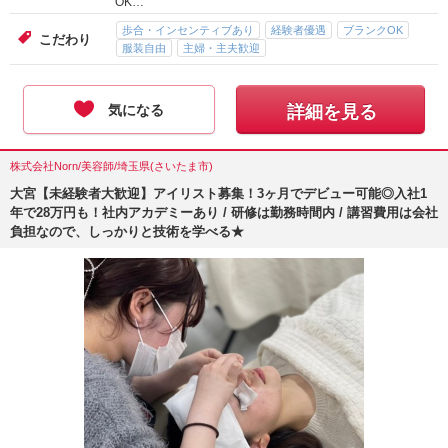
アルバイト・パート-時給 :
1,300
～
1,680
円
給与
正社員-月給
260,000
円～
埼玉県春日部市 藤の牛島駅駅
勤務地
9:00〜18:30 シフト制 ■アルバイト・パート ・週2～勤務
勤務時間
OK…
歩合・インセンティブあり
経験者優遇
ブランクOK
こだわり
服装自由
主婦・主夫歓迎
気になる
詳細を見る
株式会社Norn/美容師/埼玉県(さいたま市)
大宮【未経験者大歓迎】アイリスト募集！3ヶ月でデビュー可能◎入社1
年で28万円も！社内アカデミーあり / 研修は勤務時間内 / 講習費用は会社
負担なので、しっかりと技術を学べる★