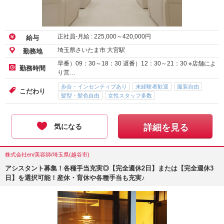
正社員-月給 :
225,000
～
420,000
円
給与
埼玉県さいたま市 大宮駅
勤務地
早番）09：30～18：30 遅番）12：30～21：30 ※店舗によ
勤務時間
り営…
歩合・インセンティブあり
未経験者歓迎
服装自由
こだわり
髪型・髪色自由
女性スタッフ多数
気になる
詳細を見る
株式会社en/美容師/埼玉県(越谷市)
アシスタント募集！各種手当充実◎【完全週休2日】または【完全週休3
日】を選択可能！産休・育休や各種手当も充実♪