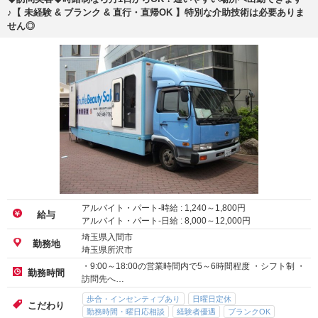
♪【 未経験 & ブランク & 直行・直帰OK 】特別な介助技術は必要ありま
せん◎
アルバイト・パート-時給 :
1,240
～
1,800
円
給与
アルバイト・パート-日給 :
8,000
～
12,000
円
埼玉県入間市
勤務地
埼玉県所沢市
・9:00～18:00の営業時間内で5～6時間程度 ・シフト制 ・
勤務時間
訪問先へ…
歩合・インセンティブあり
日曜日定休
こだわり
勤務時間・曜日応相談
経験者優遇
ブランクOK