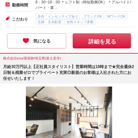
8：30~18：00 ＊シフト制（時短勤務OK） ＊アルバイト/
勤務時間
パート・業…
歩合・インセンティブあり
ブランクOK
WワークOK
こだわり
主婦・主夫歓迎
女性スタッフ多数
気になる
詳細を見る
株式会社icou/美容師/埼玉県(富士見市)
月給30万円以上【正社員スタイリスト】営業時間は18時まで★完全週休2
日制＆残業ゼロでプライベート充実◎新規のお客様は入社された方にお
任せいたします！