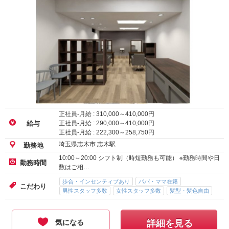
正社員-月給 :
310,000
～
410,000
円
正社員-月給 :
290,000
～
410,000
円
給与
正社員-月給 :
222,300
～
258,750
円
埼玉県志木市 志木駅
勤務地
10:00～20:00 シフト制（時短勤務も可能） ※勤務時間や日
勤務時間
数はご相…
歩合・インセンティブあり
パパ・ママ在籍
こだわり
男性スタッフ多数
女性スタッフ多数
髪型・髪色自由
気になる
詳細を見る