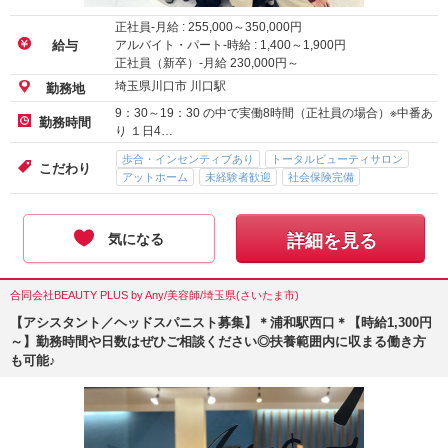
正社員-月給 :
255,000
～
350,000
円
アルバイト・パート-時給 :
1,400
～
1,900
円
給与
正社員（新卒）-月給
230,000
円～
埼玉県川口市 川口駅
勤務地
9：30～19：30 の中で実働8時間（正社員の場合）※中番あ
勤務時間
り １日4…
歩合・インセンティブあり
トータルビューティサロン
こだわり
アットホーム
未経験者歓迎
社会保険完備
気になる
詳細を見る
合同会社BEAUTY PLUS by Any/美容師/埼玉県(さいたま市)
【アシスタント／ヘッドスパニスト募集】＊浦和駅西口＊【時給1,300円
～】勤務時間や日数はぜひご相談ください◎扶養範囲内に収まる働き方
も可能♪