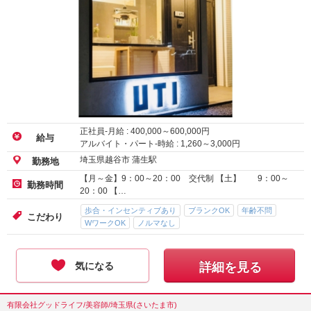
正社員-月給 :
400,000
～
600,000
円
給与
アルバイト・パート-時給 :
1,260
～
3,000
円
埼玉県越谷市 蒲生駅
勤務地
【月～金】9：00～20：00 交代制 【土】 9：00～
勤務時間
20：00 【…
歩合・インセンティブあり
ブランクOK
年齢不問
こだわり
WワークOK
ノルマなし
気になる
詳細を見る
有限会社グッドライフ/美容師/埼玉県(さいたま市)