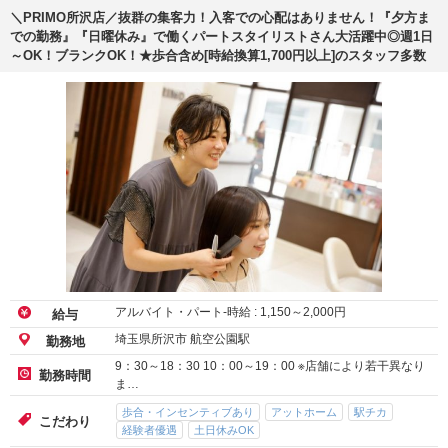
＼PRIMO所沢店／抜群の集客力！入客での心配はありません！『夕方ま
での勤務』『日曜休み』で働くパートスタイリストさん大活躍中◎週1日
～OK！ブランクOK！★歩合含め[時給換算1,700円以上]のスタッフ多数
アルバイト・パート-時給 :
1,150
～
2,000
円
給与
埼玉県所沢市 航空公園駅
勤務地
9：30～18：30 10：00～19：00 ※店舗により若干異なり
勤務時間
ま…
歩合・インセンティブあり
アットホーム
駅チカ
こだわり
経験者優遇
土日休みOK