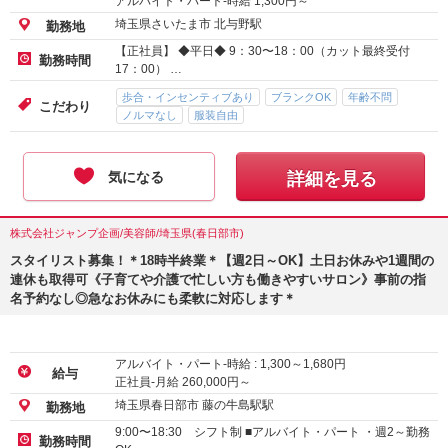
アルバイト・パート-時給
1,300
円～
埼玉県さいたま市 北与野駅
勤務地
【正社員】 ◆平日◆ 9：30〜18：00（カット最終受付
勤務時間
17：00） …
歩合・インセンティブあり
ブランクOK
年齢不問
こだわり
ノルマなし
服装自由
気になる
詳細を見る
株式会社ジャンプ企画/美容師/埼玉県(春日部市)
スタイリスト募集！＊18時半終業＊【週2日～OK】土日お休みや1週間の
連休も取得可《子育てや介護で忙しい方も働きやすいサロン》事前の指
名予約なし◎急なお休みにも柔軟に対応します＊