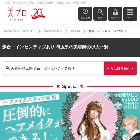
歩合・インセンティブあり 埼玉県の美容師・美容室の求人・転職・募集
閲覧履歴
検索
ログイン
メニュー
歩合・インセンティブあり
美容の求人【美プロ】
美容師の求人
埼玉県
歩合・インセンティブあり 埼玉県の美容師の求人一覧
美容師/埼玉県/歩合・インセンティブあり
さらに絞り込む▼
Special