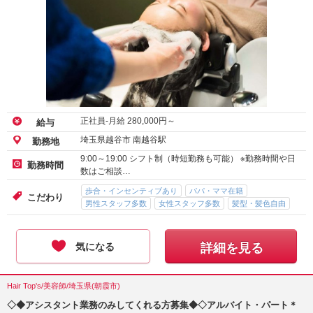
正社員-月給
280,000
円～
給与
埼玉県越谷市 南越谷駅
勤務地
9:00～19:00 シフト制（時短勤務も可能） ※勤務時間や日
勤務時間
数はご相談…
歩合・インセンティブあり
パパ・ママ在籍
こだわり
男性スタッフ多数
女性スタッフ多数
髪型・髪色自由
気になる
詳細を見る
Hair Top's/美容師/埼玉県(朝霞市)
◇◆アシスタント業務のみしてくれる方募集◆◇アルバイト・パート＊