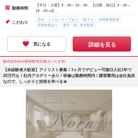
【平日・土曜】9：00～19：00 【日曜・祝日】9：00～
勤務時間
18：00 ※店…
歩合・インセンティブあり
駅チカ
未経験者歓迎
こだわり
長期休暇あり
新卒・第二新卒歓迎
気になる
詳細を見る
株式会社Norn/美容師/埼玉県(さいたま市)
【未経験者大歓迎】アイリスト募集！3ヶ月でデビュー可能◎入社1年で
28万円も！社内アカデミーあり / 研修は勤務時間内 / 講習費用は会社負担
なので、しっかりと技術を学べる★