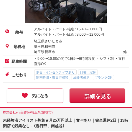
アルバイト・パート-時給 :
1,240
～
1,800
円
給与
アルバイト・パート-日給 :
8,000
～
12,000
円
埼玉県さいたま市
埼玉県和光市
勤務地
埼玉県新座市
他
・9:00〜18:00の間で1日5〜6時間程度 ・シフト制 ・直行
勤務時間
直帰OK…
歩合・インセンティブあり
日曜日定休
こだわり
勤務時間・曜日応相談
経験者優遇
ブランクOK
気になる
詳細を見る
株式会社en/美容師/埼玉県(越谷市)
未経験者アイリスト募集★月25万円以上｜賞与あり｜完全週休2日｜19時
閉店で残業なし♪《春日部、南越谷》