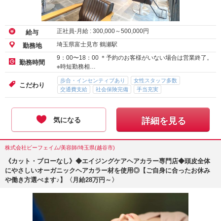
正社員-月給 :
300,000
～
500,000
円
給与
埼玉県富士見市 鶴瀬駅
勤務地
9：00〜18：00 ＊予約のお客様がいない場合は営業終了。
勤務時間
※時短勤務相…
歩合・インセンティブあり
女性スタッフ多数
こだわり
交通費支給
社会保険完備
手当充実
気になる
詳細を見る
株式会社ビーフェイム/美容師/埼玉県(越谷市)
《カット・ブローなし》◆エイジングケアヘアカラー専門店◆頭皮全体
にやさしいオーガニックヘアカラー材を使用◎【ご自身に合ったお休み
や働き方選べます♪】〈月給28万円～〉