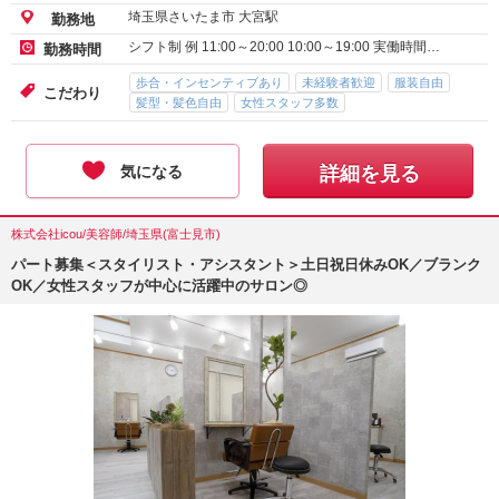
埼玉県さいたま市 大宮駅
勤務地
シフト制 例 11:00～20:00 10:00～19:00 実働時間…
勤務時間
歩合・インセンティブあり
未経験者歓迎
服装自由
こだわり
髪型・髪色自由
女性スタッフ多数
気になる
詳細を見る
株式会社icou/美容師/埼玉県(富士見市)
パート募集＜スタイリスト・アシスタント＞土日祝日休みOK／ブランク
OK／女性スタッフが中心に活躍中のサロン◎