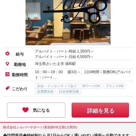
アルバイト・パート-時給
1,300
円～
給与
アルバイト・パート-日給
6,500
円～
埼玉県さいたま市 浦和駅
勤務地
10：00～19：00 週3日～、1日4時間～勤務OK(アルバイ
勤務時間
ト・パート…
歩合・インセンティブあり
WワークOK
ブランクOK
こだわり
交通費支給
社会保険完備
気になる
詳細を見る
株式会社シルバーサポート/美容師/埼玉県(入間市)
◆訪問美容◆時給制なら月1日からOK！通いやすい場所へ出勤できます