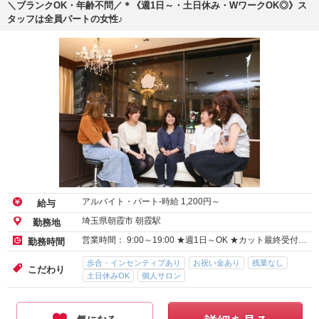
＼ブランクOK・年齢不問／＊《週1日～・土日休み・WワークOK◎》ス
タッフは全員パートの女性♪
アルバイト・パート-時給
1,200
円～
給与
埼玉県朝霞市 朝霞駅
勤務地
営業時間： 9:00～19:00 ★週1日～OK ★カット最終受付…
勤務時間
歩合・インセンティブあり
お祝い金あり
残業なし
こだわり
土日休みOK
個人サロン