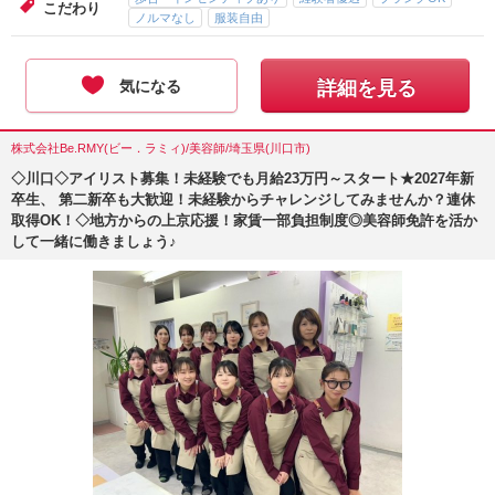
こだわり
ノルマなし
服装自由
気になる
詳細を見る
株式会社Be.RMY(ビー．ラミィ)/美容師/埼玉県(川口市)
◇川口◇アイリスト募集！未経験でも月給23万円～スタート★2027年新
卒生、 第二新卒も大歓迎！未経験からチャレンジしてみませんか？連休
取得OK！◇地方からの上京応援！家賃一部負担制度◎美容師免許を活か
して一緒に働きましょう♪