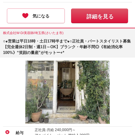
気になる
詳細を見る
株式会社W-D/美容師/埼玉県(さいたま市)
○●営業は平日18時・土日17時半まで●○正社員・パートスタイリスト募集
【完全週休2日制・週1日～OK】ブランク・年齢不問◎《有給消化率
100%》“笑顔の量産”がモットー+*
正社員-月給
240,000
円～
給与