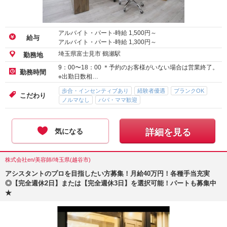
アルバイト・パート-時給
1,500
円～
給与
アルバイト・パート-時給
1,300
円～
埼玉県富士見市 鶴瀬駅
勤務地
9：00〜18：00 ＊予約のお客様がいない場合は営業終了。
勤務時間
※出勤日数相…
歩合・インセンティブあり
経験者優遇
ブランクOK
こだわり
ノルマなし
パパ・ママ歓迎
気になる
詳細を見る
株式会社en/美容師/埼玉県(越谷市)
アシスタントのプロを目指したい方募集！月給40万円！各種手当充実
◎【完全週休2日】または【完全週休3日】を選択可能！パートも募集中
★