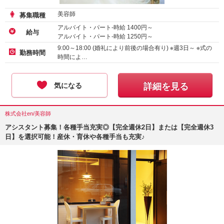
美容師
募集職種
アルバイト・パート-時給
1400
円～
給与
アルバイト・パート-時給
1250
円～
9:00～18:00 (婚礼により前後の場合有り) ※週3日～ ※式の
勤務時間
時間によ…
気になる
詳細を見る
株式会社en/美容師
アシスタント募集！各種手当充実◎【完全週休2日】または【完全週休3
日】を選択可能！産休・育休や各種手当も充実♪