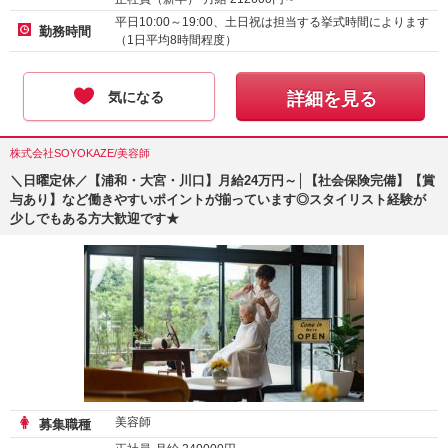
平日10:00～19:00、土日祝は担当する挙式時間によります
勤務時間
（1日平均8時間程度）
気になる
詳細を見る
株式会社SOYOKAZE/美容師
＼日曜定休／【浦和・大宮・川口】月給24万円～│【社会保険完備】【賞
与あり】など働きやすいポイントが揃っています◎スタイリスト経験が
少しでもある方大歓迎です★
美容師
募集職種