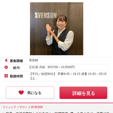
美容師
募集職種
正社員-月給 :
303700
～
413500
円
給与
【平日／休憩90分】 早番9:45～19:15 遅番 10:45～20:15
勤務時間
【土…
気になる
詳細を見る
コミュニティサロン と和/美容師