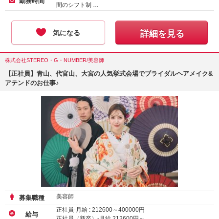
勤務時間
間のシフト制 …
気になる
詳細を見る
株式会社STEREO・G・NUMBER/美容師
【正社員】青山、代官山、大宮の人気挙式会場でブライダルヘアメイク&
アテンドのお仕事♪
美容師
募集職種
正社員-月給 :
212600
～
400000
円
給与
正社員（新卒）-月給
212600
円～