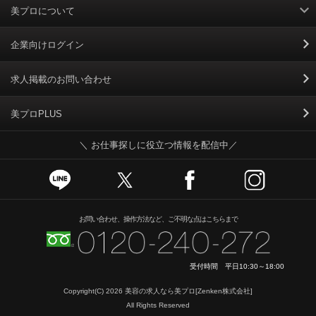
美プロについて
利用規約
企業向けログイン
掲載規約
求人掲載のお問い合わせ
個人情報保護ポリシー
美プロPLUS
＼ お仕事探しに役立つ情報を配信中／
個人情報のお取り扱いについて
Cookieポリシー
スカウトとは
お問い合わせ、操作方法など、ご不明な点はこちらまで
運営会社
受付時間 平日10:30～18:00
ニュースリリース
Copyright(C) 2026
美容の求人なら美プロ
[Zenken株式会社]
All Rights Reserved