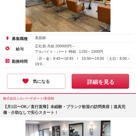
美容師
募集職種
正社員-月給
200000
円～
給与
アルバイト・パート-時給 :
1150
～
1500
円
業務委託
〔月～金〕9:45〜18:45 / 10:00〜19:00 〔土日〕8:00～
勤務時間
19:0…
気になる
詳細を見る
株式会社シルバーサポート/美容師
【月1日〜OK／直行直帰】未経験・ブランク歓迎の訪問美容｜道具完
備・介助なしで安心スタート！