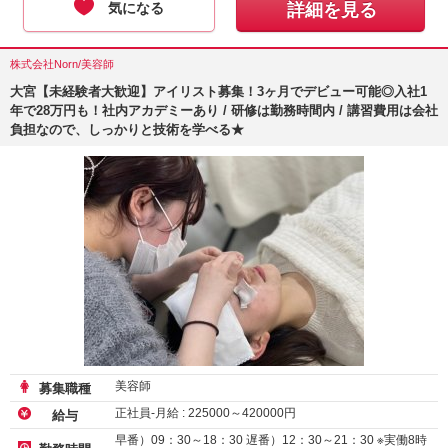
気になる
詳細を見る
株式会社Norn/美容師
大宮【未経験者大歓迎】アイリスト募集！3ヶ月でデビュー可能◎入社1
年で28万円も！社内アカデミーあり / 研修は勤務時間内 / 講習費用は会社
負担なので、しっかりと技術を学べる★
美容師
募集職種
正社員-月給 :
225000
～
420000
円
給与
早番）09：30～18：30 遅番）12：30～21：30 ※実働8時