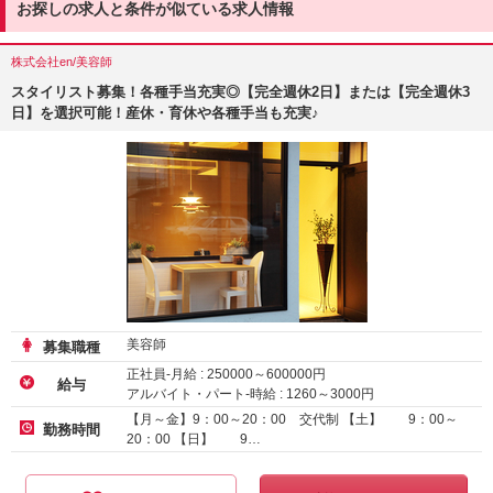
お探しの求人と条件が似ている求人情報
株式会社en/美容師
スタイリスト募集！各種手当充実◎【完全週休2日】または【完全週休3
日】を選択可能！産休・育休や各種手当も充実♪
美容師
募集職種
正社員-月給 :
250000
～
600000
円
給与
アルバイト・パート-時給 :
1260
～
3000
円
業務委託
【月～金】9：00～20：00 交代制 【土】 9：00～
勤務時間
20：00 【日】 9…