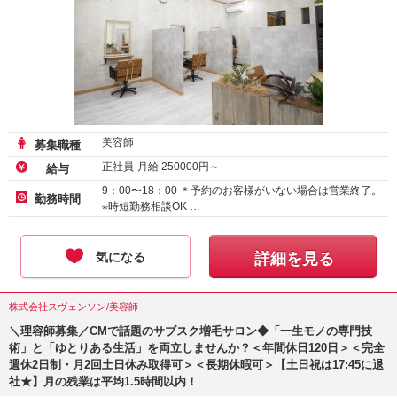
美容師
募集職種
正社員-月給
250000
円～
給与
9：00〜18：00 ＊予約のお客様がいない場合は営業終了。
勤務時間
※時短勤務相談OK …
気になる
詳細を見る
株式会社スヴェンソン/美容師
＼理容師募集／CMで話題のサブスク増毛サロン◆「一生モノの専門技
術」と「ゆとりある生活」を両立しませんか？＜年間休日120日＞＜完全
週休2日制・月2回土日休み取得可＞＜長期休暇可＞【土日祝は17:45に退
社★】月の残業は平均1.5時間以内！