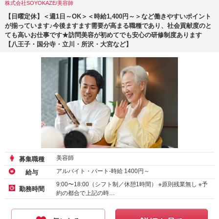
株式会社SOYOKAZE/美容師
【日曜定休】＜週1日～OK＞＜時給1,400円～＞など働きやすいポイント
が揃っています♪今後ますます需要が高まる職種であり、社会貢献度のと
ても高いお仕事です★訪問美容が初めてでも安心の研修制度あります
【八王子・国分寺・立川・所沢・大宮など】
美容師
募集職種
アルバイト・パート-時給
1400
円～
給与
9:00〜18:00（シフト制／休憩1時間） ※原則残業無し ※予
勤務時間
約の都合で上記の時…