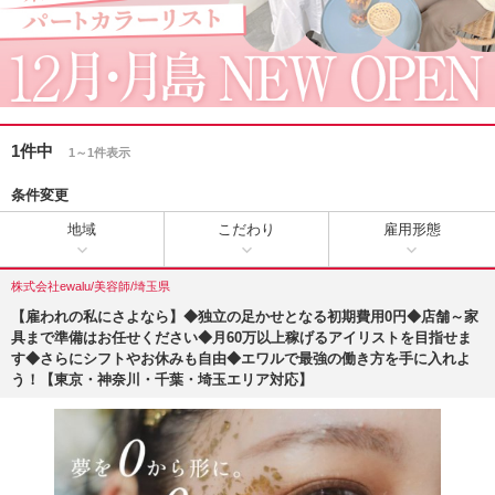
1件中
1～1件表示
条件変更
地域
こだわり
雇用形態
株式会社ewalu/美容師/埼玉県
【雇われの私にさよなら】◆独立の足かせとなる初期費用0円◆店舗～家
具まで準備はお任せください◆月60万以上稼げるアイリストを目指せま
す◆さらにシフトやお休みも自由◆エワルで最強の働き方を手に入れよ
う！【東京・神奈川・千葉・埼玉エリア対応】