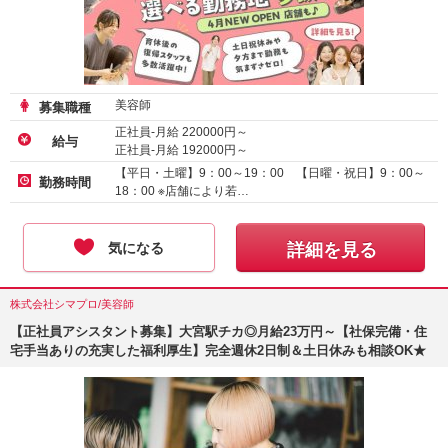
美容師
募集職種
正社員-月給
220000
円～
給与
正社員-月給
192000
円～
【平日・土曜】9：00～19：00 【日曜・祝日】9：00～
勤務時間
18：00 ※店舗により若…
気になる
詳細を見る
株式会社シマプロ/美容師
【正社員アシスタント募集】大宮駅チカ◎月給23万円～【社保完備・住
宅手当ありの充実した福利厚生】完全週休2日制＆土日休みも相談OK★