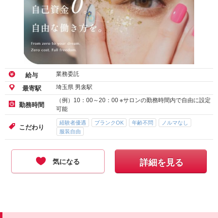
業務委託
給与
埼玉県 男衾駅
最寄駅
（例）10：00～20：00 ※サロンの勤務時間内で自由に設定
勤務時間
可能
経験者優遇
ブランクOK
年齢不問
ノルマなし
こだわり
服装自由
気になる
詳細を見る