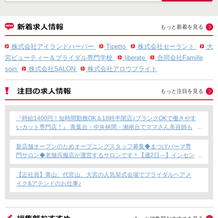
もっと新着を見る
株式会社アイランドハーバー
Tipetto
株式会社セーラント
大
宮ビューティー＆ブライダル専門学校
liberate
合同会社Famille
soin
株式会社SALON
株式会社アロウブライト
もっと注目を見る
『時給1400円！短時間勤務OK＆18時半閉店♪ブランクOKで働きやす
いカット専門店！』 青葉台・中央林間・湘南台でママさん美容師も
安心のサロン募集！
新店舗オープンのためオープニングスタッフ募集◆まつげパーマ専
門サロン◆老舗呉服店が運営するサロンです＊【週2日～】インセン
ティブあり◎
【正社員】青山、代官山、大宮の人気挙式会場でブライダルヘアメ
イク&アテンドのお仕事♪