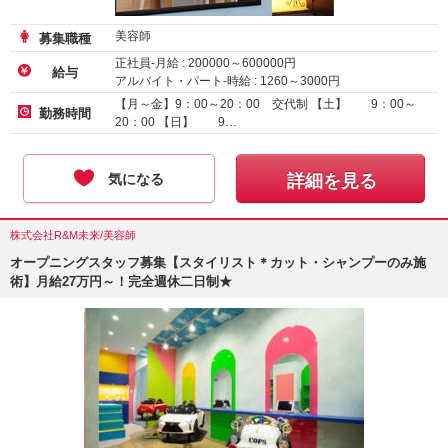
美容師
募集職種
正社員-月給 :
200000
～
600000
円
給与
アルバイト・パート-時給 :
1260
～
3000
円
【月～金】9：00～20：00 交代制 【土】 9：00～
勤務時間
20：00 【日】 9…
気になる
詳細を見る
株式会社R&M未来/美容師
オープニングスタッフ募集【スタイリスト＊カット・シャンプーのみ施
術】月給27万円～！完全週休二日制★