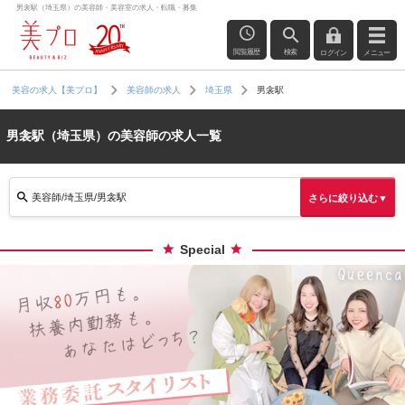
男衾駅（埼玉県）の美容師・美容室の求人・転職・募集
閲覧履歴
検索
ログイン
メニュー
男衾駅
美容の求人【美プロ】
美容師の求人
埼玉県
男衾駅（埼玉県）の美容師の求人一覧
美容師/埼玉県/男衾駅
さらに絞り込む▼
Special