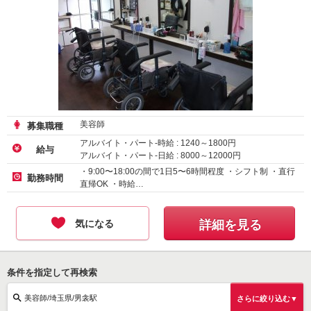
美容師
募集職種
アルバイト・パート-時給 :
1240
～
1800
円
給与
アルバイト・パート-日給 :
8000
～
12000
円
・9:00〜18:00の間で1日5〜6時間程度 ・シフト制 ・直行
勤務時間
直帰OK ・時給…
気になる
詳細を見る
条件を指定して再検索
美容師/埼玉県/男衾駅
さらに絞り込む▼