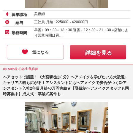
美容師
募集職種
正社員-月給 :
225000
～
420000
円
給与
早番）09：30～18：30 遅番）12：30～21：30 ※店舗によ
勤務時間
り営業時間は異…
気になる
詳細を見る
ulu Allen株式会社/美容師
ヘアセットで話題！《大宮駅徒歩1分》ヘアメイクを学びたい方大歓迎♪
キャリアの幅も広がる！アシスタントにもヘアメイクで歩合がつく◎ア
シスタント入社2年目月給43万円実績★【登録制ヘアメイクスタッフも同
時募集中】成人式・卒業式案件も♪