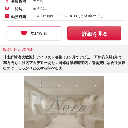
美容師
募集職種
業務委託
給与
・自由出勤制 ・9:00～18:00（月/木/金/土/日）
勤務時間
気になる
詳細を見る
株式会社Norn/美容師
【未経験者大歓迎】アイリスト募集！3ヶ月でデビュー可能◎入社1年で
28万円も！社内アカデミーあり / 研修は勤務時間内 / 講習費用は会社負担
なので、しっかりと技術を学べる★