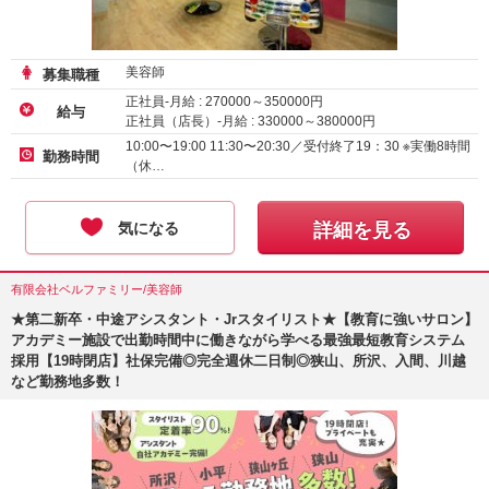
美容師
募集職種
正社員-月給 :
270000
～
350000
円
給与
正社員（店長）-月給 :
330000
～
380000
円
10:00〜19:00 11:30〜20:30／受付終了19：30 ※実働8時間
勤務時間
（休…
気になる
詳細を見る
有限会社ベルファミリー/美容師
★第二新卒・中途アシスタント・Jrスタイリスト★【教育に強いサロン】
アカデミー施設で出勤時間中に働きながら学べる最強最短教育システム
採用【19時閉店】社保完備◎完全週休二日制◎狭山、所沢、入間、川越
など勤務地多数！