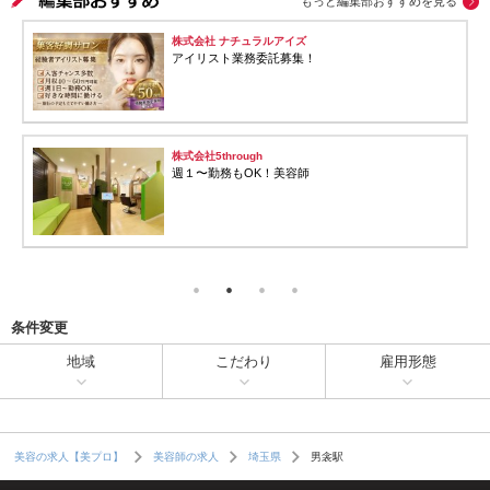
もっと編集部おすすめを見る
株式会社 ナチュラルアイズ
アイリスト業務委託募集！
株式会社5through
週１〜勤務もOK！美容師
条件変更
地域
こだわり
雇用形態
男衾駅
美容の求人【美プロ】
美容師の求人
埼玉県