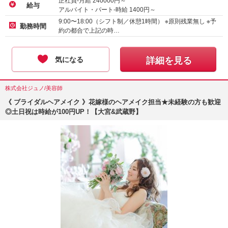
正社員-月給
240000
円～
給与
アルバイト・パート-時給
1400
円～
9:00〜18:00（シフト制／休憩1時間） ※原則残業無し ※予
勤務時間
約の都合で上記の時…
気になる
詳細を見る
株式会社ジュノ/美容師
《 ブライダルヘアメイク 》花嫁様のヘアメイク担当★未経験の方も歓迎
◎土日祝は時給が100円UP！【大宮&武蔵野】