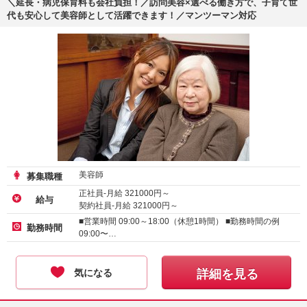
＼延長・病児保育料も会社負担！／訪問美容×選べる働き方で、子育て世
代も安心して美容師として活躍できます！／マンツーマン対応
美容師
募集職種
正社員-月給
321000
円～
給与
契約社員-月給
321000
円～
アルバイト・パート-時給 :
1500
～
2000
円
■営業時間 09:00～18:00（休憩1時間） ■勤務時間の例
勤務時間
09:00〜…
気になる
詳細を見る