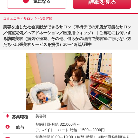
気になる
詳細を見る
コミュニティサロン と和/美容師
美容を通じた社会貢献ができるサロン（車椅子での来店が可能なサロン
／個室完備／ヘアドネーション／医療用ウィッグ）｜ご自宅にお伺いす
る訪問美容（病気や怪我、その他、何らかの理由で美容室に行けない方
たちへ出張美容サービスを提供）30～40代活躍中
美容師
募集職種
契約社員-月給
321000
円～
給与
アルバイト・パート-時給 :
1500
～
2000
円
業務委託-時給 :
1500
～
2000
円
営業時間10:00～19:00（休憩1時間） ※時短勤務制度あり