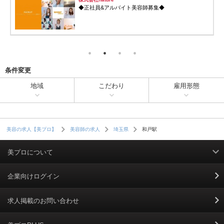
◆正社員&アルバイト美容師募集◆
条件変更
地域
こだわり
雇用形態
和戸駅
美容の求人【美プロ】
美容師の求人
埼玉県
美プロについて
利用規約
企業向けログイン
掲載規約
求人掲載のお問い合わせ