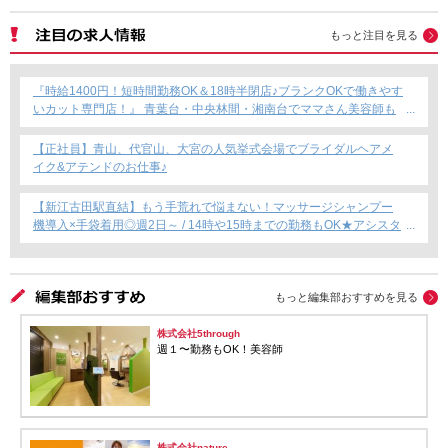
もっと注目を見る
『時給1400円！短時間勤務OK＆18時半閉店♪ブランクOKで働きやす
いカット専門店！』 青葉台・中央林間・湘南台でママさん美容師も
安心のサロン募集！
【正社員】青山、代官山、大宮の人気挙式会場でブライダルヘアメ
イク&アテンドのお仕事♪
【新江古田駅直結】もう手荒れで悩まない！マッサージシャンプー
機導入×手袋着用◎週2日～ / 14時や15時までの勤務もOK★アシスタ
ント専任募集★
もっと編集部おすすめを見る
株式会社5through
週１〜勤務もOK！美容師
株式会社nature