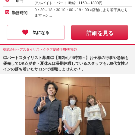
給与
アルバイト・パート-時給 :
1150
～
1800
円
アルバイト・パート-時給 :
1150
～
1200
円
9：30～18：30 10：00～19：00 ※店舗により若干異なり
勤務時間
ます ※シ…
気になる
詳細を見る
株式会社ヘアスタイリストクラブ髪飛行切/美容師
◎パートスタイリスト募集◎【週2日／4時間～】お子様の行事や急病も
優先してOK☆彡春・夏休みは長期休暇しているスタッフも♪30代女性メ
インの落ち着いたサロンで復職しませんか＊。