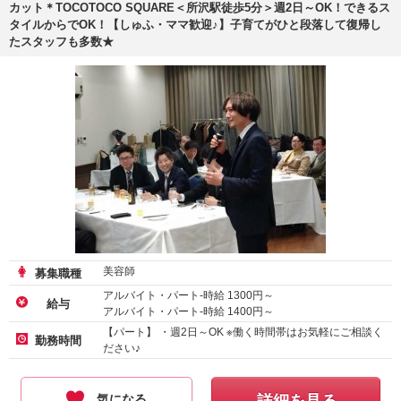
カット＊TOCOTOCO SQUARE＜所沢駅徒歩5分＞週2日～OK！できるス
タイルからでOK！【しゅふ・ママ歓迎♪】子育てがひと段落して復帰し
たスタッフも多数★
美容師
募集職種
アルバイト・パート-時給
1300
円～
給与
アルバイト・パート-時給
1400
円～
【パート】 ・週2日～OK ※働く時間帯はお気軽にご相談く
勤務時間
ださい♪
気になる