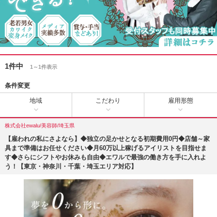
1件中
1～1件表示
条件変更
地域
こだわり
雇用形態
株式会社ewalu/美容師/埼玉県
【雇われの私にさよなら】◆独立の足かせとなる初期費用0円◆店舗～家
具まで準備はお任せください◆月60万以上稼げるアイリストを目指せま
す◆さらにシフトやお休みも自由◆エワルで最強の働き方を手に入れよ
う！【東京・神奈川・千葉・埼玉エリア対応】