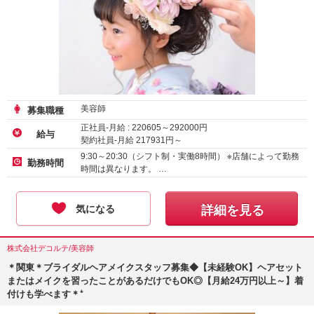
美容師
募集職種
正社員-月給 :
220605
～
292000
円
給与
契約社員-月給
217931
円～
アルバイト・パート-時給
1200
円～
9:30～20:30（シフト制・実働8時間） ※店舗によって勤務
勤務時間
時間は異なります。 …
気になる
詳細を見る
株式会社デコルテ/美容師
＊関東＊ブライダルヘアメイクスタッフ募集◆【未経験OK】ヘアセット
またはメイクを習ったことがあるだけでもOK◎【月給24万円以上～】着
付けも学べます＊⁺