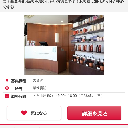
スト募集強化♪顧客を増やしたい方必見です！お客様は30代の女性が中心
です◎
美容師
募集職種
業務委託
給与
・自由出勤制 ・9:00～18:00（月/木/金/土/日）
勤務時間
気になる
詳細を見る