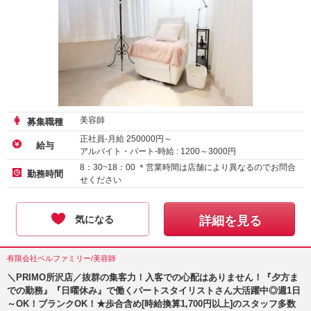
美容師
募集職種
正社員-月給
250000
円～
給与
アルバイト・パート-時給 :
1200
～
3000
円
8：30~18：00 ＊営業時間は店舗により異なるのでお問合
勤務時間
せください
気になる
詳細を見る
有限会社ベルファミリー/美容師
＼PRIMO所沢店／抜群の集客力！入客での心配はありません！『夕方ま
での勤務』『日曜休み』で働くパートスタイリストさん大活躍中◎週1日
～OK！ブランクOK！★歩合含め[時給換算1,700円以上]のスタッフ多数