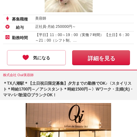
美容師
募集職種
正社員-月給
250000
円～
給与
【平日】11：00～19：00（実働７時間） 【土日】6：30
勤務時間
～21：00（シフト制、…
気になる
詳細を見る
株式会社 Oui/美容師
＊TX八潮駅＊【土日祝日限定募集】夕方までの勤務でOK♪〈スタイリス
ト＊時給1700円～／アシスタント＊時給1500円～〉Wワーク・主婦(夫)・
ママパパ歓迎◎ブランクOK！