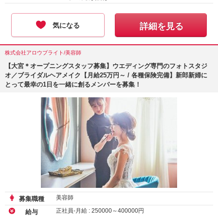
気になる
詳細を見る
株式会社アロウブライト/美容師
【大宮＊オープニングスタッフ募集】ウエディング専門のフォトスタジ
オ／ブライダルヘアメイク【月給25万円～ / 各種保険完備】新郎新婦に
とって最幸の1日を一緒に創るメンバーを募集！
美容師
募集職種
正社員-月給 :
250000
～
400000
円
給与