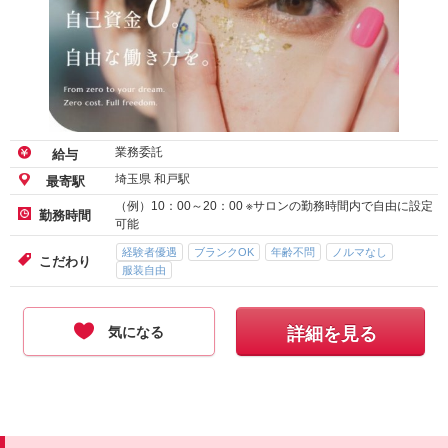
業務委託
給与
埼玉県 和戸駅
最寄駅
（例）10：00～20：00 ※サロンの勤務時間内で自由に設定
勤務時間
可能
経験者優遇
ブランクOK
年齢不問
ノルマなし
こだわり
服装自由
気になる
詳細を見る