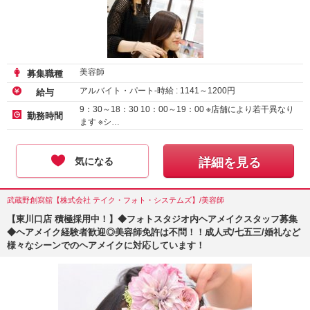
美容師
募集職種
アルバイト・パート-時給 :
1141
～
1200
円
給与
9：30～18：30 10：00～19：00 ※店舗により若干異なり
勤務時間
ます ※シ…
気になる
詳細を見る
武蔵野創寫舘【株式会社 テイク・フォト・システムズ】/美容師
【東川口店 積極採用中！】◆フォトスタジオ内ヘアメイクスタッフ募集
◆ヘアメイク経験者歓迎◎美容師免許は不問！！成人式/七五三/婚礼など
様々なシーンでのヘアメイクに対応しています！