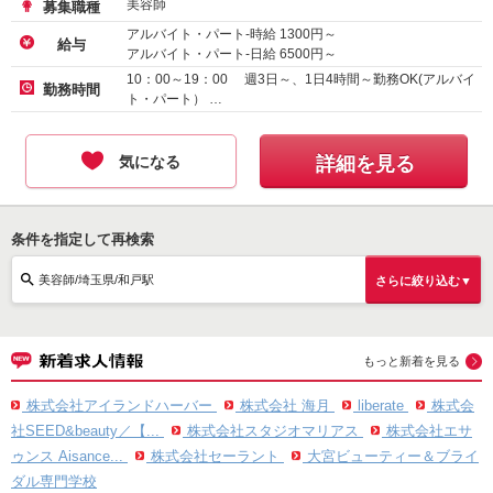
美容師
募集職種
アルバイト・パート-時給
1300
円～
給与
アルバイト・パート-日給
6500
円～
10：00～19：00 週3日～、1日4時間～勤務OK(アルバイ
勤務時間
ト・パート） …
気になる
詳細を見る
条件を指定して再検索
美容師/埼玉県/和戸駅
さらに絞り込む▼
もっと新着を見る
株式会社アイランドハーバー
株式会社 海月
liberate
株式会
社SEED&beauty／【...
株式会社スタジオマリアス
株式会社エサ
ゥンス Aisance...
株式会社セーラント
大宮ビューティー＆ブライ
ダル専門学校