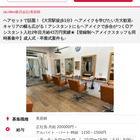
ulu Allen株式会社/美容師
ヘアセットで話題！《大宮駅徒歩1分》ヘアメイクを学びたい方大歓迎♪
キャリアの幅も広がる！アシスタントにもヘアメイクで歩合がつく◎ア
シスタント入社2年目月給43万円実績★【登録制ヘアメイクスタッフも同
時募集中】成人式・卒業式案件も♪
美容師
募集職種
正社員-月給
200000
円～
給与
アルバイト・パート-時給 :
1150
～
1500
円
業務委託
〔月～金〕9:45〜18:45 / 10:00〜19:00 〔土日〕8:00～