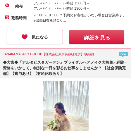
アルバイト・パート-時給
1500
円～
給与
アルバイト・パート-時給
1300
円～
9：00〜18：00 ＊予約のお客様がいない場合は営業終了。
勤務時間
※出勤日数相談OK …
気になる
詳細を見る
TANAKA MASAKO GROUP【株式会社東京美容研究所】/美容師
new
◆大宮◆『アルタビスタガーデン』ブライダルヘアメイク大募集♪ 経験・
資格をいかして、特別な一日を彩るお仕事をしませんか？ 【社会保険完
備】【賞与あり】【有給休暇あり】