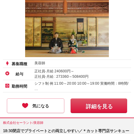
美容師
募集職種
正社員-月給
240600
円～
給与
正社員-月給 :
273360
～
508400
円
シフト制 例 11:00～20:00 10:00～19:00 実働時間：8時間/
勤務時間
…
気になる
詳細を見る
株式会社セーラント/美容師
18:30閉店でプライベートとの両立しやすい／＊カット専門店サンキュー