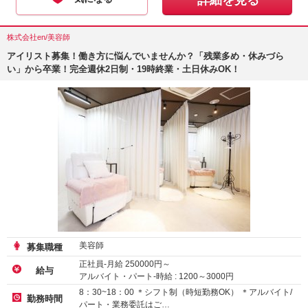
詳細を見る
株式会社en/美容師
アイリスト募集！働き方に悩んでいませんか？「残業多め・休みづら
い」から卒業！完全週休2日制・19時終業・土日休みOK！
美容師
募集職種
正社員-月給
250000
円～
給与
アルバイト・パート-時給 :
1200
～
3000
円
業務委託
8：30~18：00 ＊シフト制（時短勤務OK） ＊アルバイト/
勤務時間
パート・業務委託はご…