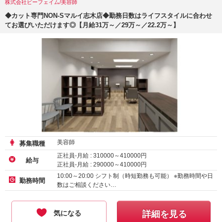
株式会社ビーフェイム/美容師
◆カット専門NON-Sマルイ志木店◆勤務日数はライフスタイルに合わせ
てお選びいただけます◎【月給31万～／29万～／22.2万～】
美容師
募集職種
正社員-月給 :
310000
～
410000
円
給与
正社員-月給 :
290000
～
410000
円
正社員-月給 :
222300
～
258750
円
10:00～20:00 シフト制（時短勤務も可能） ※勤務時間や日
勤務時間
数はご相談ください…
気になる
詳細を見る