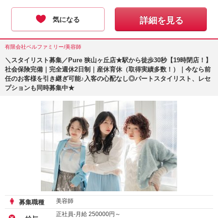
気になる
詳細を見る
有限会社ベルファミリー/美容師
＼スタイリスト募集／Pure 狭山ヶ丘店★駅から徒歩30秒【19時閉店！】
社会保険完備｜完全週休2日制｜産休育休（取得実績多数！）｜今なら前
任のお客様を引き継ぎ可能♪入客の心配なし◎パートスタイリスト、レセ
プションも同時募集中★
美容師
募集職種
正社員-月給
250000
円～