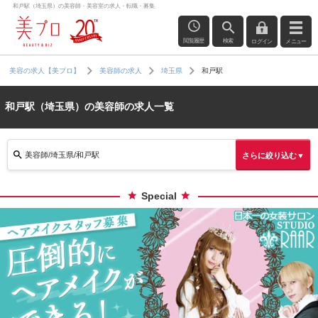
和戸駅（埼玉県）の美容師・美容室の求人・転職・募集
閲覧履歴
検索
ログイン
メニュー
和戸駅
美容の求人【美プロ】
美容師の求人
埼玉県
和戸駅（埼玉県）の美容師の求人一覧
美容師/埼玉県/和戸駅
さらに絞り込む▼
Special