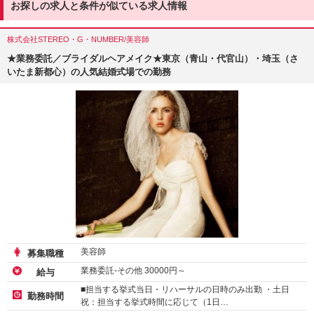
お探しの求人と条件が似ている求人情報
株式会社STEREO・G・NUMBER/美容師
★業務委託／ブライダルヘアメイク★東京（青山・代官山）・埼玉（さ
いたま新都心）の人気結婚式場での勤務
美容師
募集職種
業務委託-その他
30000
円～
給与
■担当する挙式当日・リハーサルの日時のみ出勤 ・土日
勤務時間
祝：担当する挙式時間に応じて（1日…