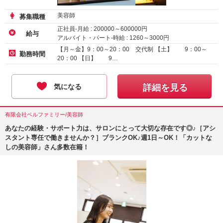
美容師
募集職種
正社員-月給 :
200000
～
600000
円
給与
アルバイト・パート-時給 :
1260
～
3000
円
【月～金】9：00～20：00 交代制 【土】 9：00～
勤務時間
20：00 【日】 9…
気になる
詳細を見る
有限会社ベルファミリー/美容師
あなたの経験・サポート力は、サロンにとって大切な存在です◎♪［アシ
スタント専任で働きませんか？］ブランクOK♪週1日～OK！「カットな
しの美容師」さん多数在籍！