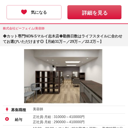
気になる
詳細を見る
株式会社ビーフェイム/美容師
◆カット専門NON-Sマルイ志木店◆勤務日数はライフスタイルに合わせ
てお選びいただけます◎【月給31万～／29万～／22.2万～】
美容師
募集職種
正社員-月給 :
310000
～
410000
円
給与
正社員-月給 :
290000
～
410000
円
正社員-月給 :
222300
～
258750
円