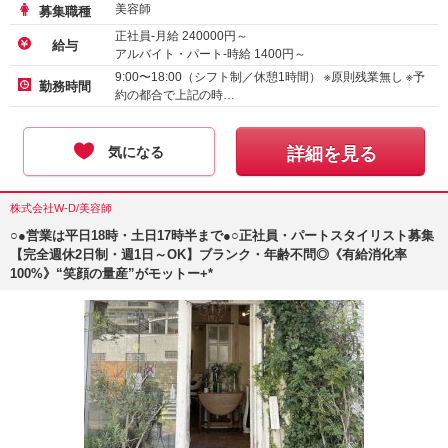
美容師
募集職種
正社員-月給
240000
円～
給与
アルバイト・パート-時給
1400
円～
9:00〜18:00（シフト制／休憩1時間） ※原則残業無し ※予
勤務時間
約の都合で上記の時…
気になる
詳細を見る
株式会社W-D/美容師
○●営業は平日18時・土日17時半まで●○正社員・パートスタイリスト募集
【完全週休2日制・週1日～OK】ブランク・年齢不問◎《有給消化率
100%》“笑顔の量産”がモットー+*