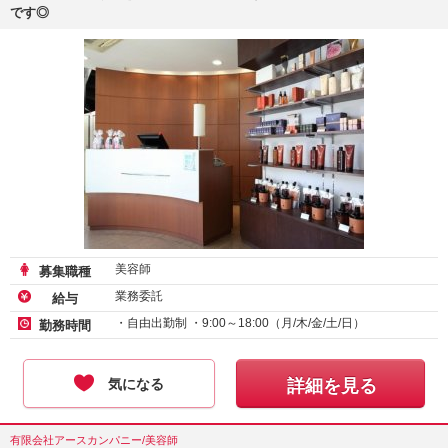
です◎
美容師
募集職種
業務委託
給与
・自由出勤制 ・9:00～18:00（月/木/金/土/日）
勤務時間
気になる
詳細を見る
有限会社アースカンパニー/美容師