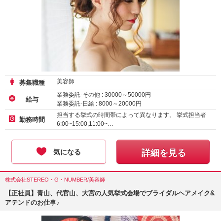
美容師
募集職種
業務委託-その他 :
30000
～
50000
円
給与
業務委託-日給 :
8000
～
20000
円
正社員-月給 :
239000
～
450000
円
担当する挙式の時間帯によって異なります。 挙式担当者
勤務時間
6:00~15:00,11:00~…
気になる
詳細を見る
株式会社STEREO・G・NUMBER/美容師
【正社員】青山、代官山、大宮の人気挙式会場でブライダルヘアメイク&
アテンドのお仕事♪