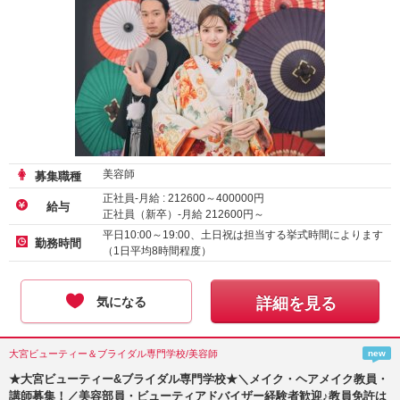
美容師
募集職種
正社員-月給 :
212600
～
400000
円
給与
正社員（新卒）-月給
212600
円～
平日10:00～19:00、土日祝は担当する挙式時間によります
勤務時間
（1日平均8時間程度）
気になる
詳細を見る
大宮ビューティー＆ブライダル専門学校/美容師
new
★大宮ビューティー&ブライダル専門学校★＼メイク・ヘアメイク教員・
講師募集！／美容部員・ビューティアドバイザー経験者歓迎♪教員免許は