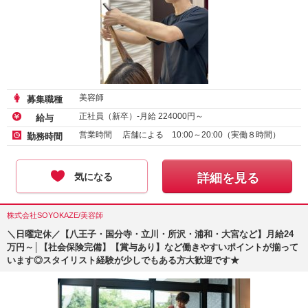
美容師
募集職種
正社員（新卒）-月給
224000
円～
給与
営業時間 店舗による 10:00～20:00（実働８時間）
勤務時間
気になる
詳細を見る
株式会社SOYOKAZE/美容師
＼日曜定休／【八王子・国分寺・立川・所沢・浦和・大宮など】月給24
万円～│【社会保険完備】【賞与あり】など働きやすいポイントが揃って
います◎スタイリスト経験が少しでもある方大歓迎です★