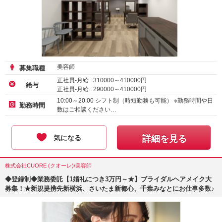
美容師
募集職種
正社員-月給 :
310000
～
410000
円
給与
正社員-月給 :
290000
～
410000
円
正社員-月給 :
222300
～
258750
円
10:00～20:00 シフト制（時短勤務も可能） ※勤務時間や日
勤務時間
数はご相談ください…
気になる
詳細を見る
株式会社CUORE (クオーレ)/美容師
◆登録制◆業務委託【1婚礼につき3万円～★】ブライダルヘアメイク大
募集！★新規提携先新横浜、さいたま新都心、千葉みなとにお仕事多数♪