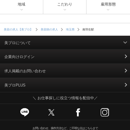
地域
こだわり
雇用形態
南羽生駅
美容の求人【美プロ】
美容師の求人
埼玉県
美プロについて
利用規約
企業向けログイン
掲載規約
求人掲載のお問い合わせ
個人情報保護ポリシー
美プロPLUS
＼ お仕事探しに役立つ情報を配信中／
個人情報のお取り扱いについて
Cookieポリシー
スカウトとは
お問い合わせ、操作方法など、ご不明な点はこちらまで