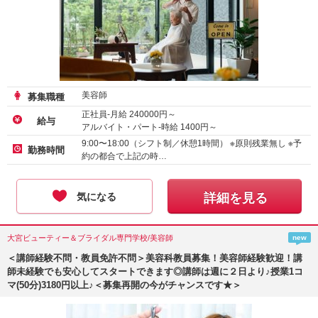
美容師
募集職種
正社員-月給
240000
円～
給与
アルバイト・パート-時給
1400
円～
9:00〜18:00（シフト制／休憩1時間） ※原則残業無し ※予
勤務時間
約の都合で上記の時…
気になる
詳細を見る
大宮ビューティー＆ブライダル専門学校/美容師
new
＜講師経験不問・教員免許不問＞美容科教員募集！美容師経験歓迎！講
師未経験でも安心してスタートできます◎講師は週に２日より♪授業1コ
マ(50分)3180円以上♪＜募集再開の今がチャンスです★＞