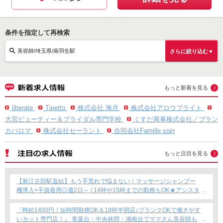
条件を指定して再検索
美容師/埼玉県/南羽生駅
さらに絞り込む▼
もっと新着を見る
liberate
Tipetto
株式会社 海月
株式会社アロウブライト
大宮ビューティー＆ブライダル専門学校
くすだ商事株式会社／ブラン
カパロマ
株式会社セーラント
合同会社Famille soin
もっと注目を見る
【新江古田駅直結】もう手荒れで悩まない！マッサージシャンプー
機導入×手袋着用◎週2日～ / 14時や15時までの勤務もOK★アシスタ
ント専任募集★
『時給1400円！短時間勤務OK＆18時半閉店♪ブランクOKで働きやす
いカット専門店！』 青葉台・中央林間・湘南台でママさん美容師も