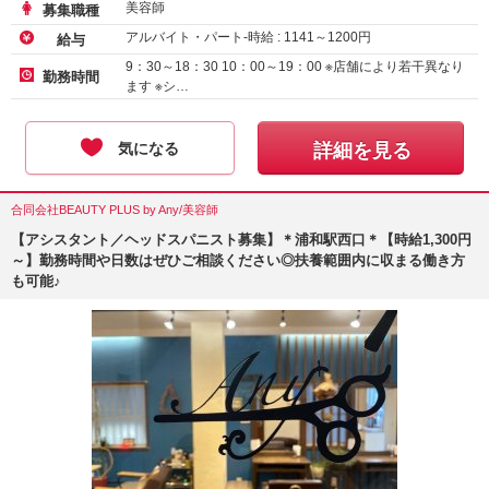
美容師
募集職種
アルバイト・パート-時給 :
1141
～
1200
円
給与
9：30～18：30 10：00～19：00 ※店舗により若干異なり
勤務時間
ます ※シ…
気になる
詳細を見る
合同会社BEAUTY PLUS by Any/美容師
【アシスタント／ヘッドスパニスト募集】＊浦和駅西口＊【時給1,300円
～】勤務時間や日数はぜひご相談ください◎扶養範囲内に収まる働き方
も可能♪