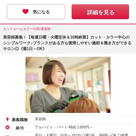
気になる
詳細を見る
カットルームカラー行田/美容師
美容師募集！【毎週日曜・火曜定休＆16時終業】カット・カラー中心の
シンプルワーク♪ブランクがある方も復帰しやすい施術＆働き方ができる
サロン◎《週1日～OK》
美容師
募集職種
アルバイト・パート-時給
1300
円～
給与
平日・土曜日：9:00～16:00 ◎週1回、3時間～OK ◎残業