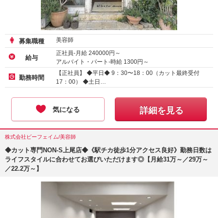
美容師
募集職種
正社員-月給
240000
円～
給与
アルバイト・パート-時給
1300
円～
【正社員】 ◆平日◆ 9：30〜18：00（カット最終受付
勤務時間
17：00） ◆土日…
気になる
詳細を見る
株式会社ビーフェイム/美容師
◆カット専門NON-S上尾店◆《駅チカ徒歩1分アクセス良好》勤務日数は
ライフスタイルに合わせてお選びいただけます◎【月給31万～／29万～
／22.2万～】