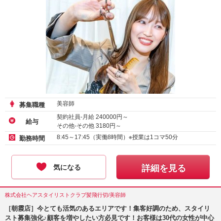
美容師
募集職種
契約社員-月給
240000
円～
給与
その他-その他
3180
円～
8:45～17:45（実働8時間）※授業は1コマ50分
勤務時間
気になる
詳細を見る
株式会社ヘアスタイリストクラブ髪飛行切/美容師
［朝霞店］今とても活気のあるエリアです！集客好調のため、スタイリ
スト募集強化♪顧客を増やしたい方必見です！お客様は30代の女性が中心