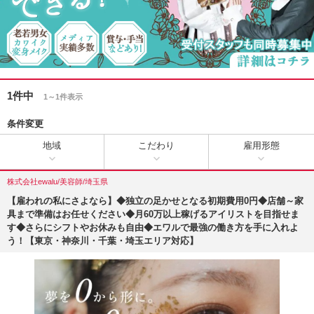
1件中
1～1件表示
条件変更
地域
こだわり
雇用形態
株式会社ewalu/美容師/埼玉県
【雇われの私にさよなら】◆独立の足かせとなる初期費用0円◆店舗～家
具まで準備はお任せください◆月60万以上稼げるアイリストを目指せま
す◆さらにシフトやお休みも自由◆エワルで最強の働き方を手に入れよ
う！【東京・神奈川・千葉・埼玉エリア対応】