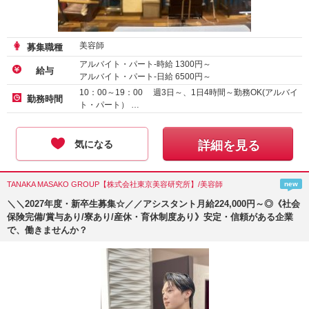
美容師
募集職種
アルバイト・パート-時給
1300
円～
給与
アルバイト・パート-日給
6500
円～
10：00～19：00 週3日～、1日4時間～勤務OK(アルバイ
勤務時間
ト・パート） …
気になる
詳細を見る
TANAKA MASAKO GROUP【株式会社東京美容研究所】/美容師
new
＼＼2027年度・新卒生募集☆／／アシスタント月給224,000円～◎《社会
保険完備/賞与あり/寮あり/産休・育休制度あり》安定・信頼がある企業
で、働きませんか？