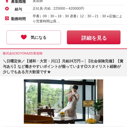
美容師
募集職種
正社員-月給 :
225000
～
420000
円
給与
早番）09：30～18：30 遅番）12：30～21：30 ※店舗によ
勤務時間
り営業時間は異…
気になる
詳細を見る
株式会社SOYOKAZE/美容師
＼日曜定休／【浦和・大宮・川口】月給24万円～│【社会保険完備】【賞
与あり】など働きやすいポイントが揃っています◎スタイリスト経験が
少しでもある方大歓迎です★