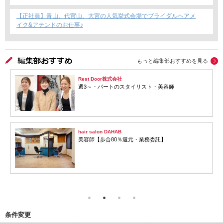
安心のサロン募集！
【正社員】青山、代官山、大宮の人気挙式会場でブライダルヘアメ
イク&アテンドのお仕事♪
もっと編集部おすすめを見る
Rest Door株式会社
週3～・パートのスタイリスト・美容師
hair salon DAHAB
美容師【歩合80％還元・業務委託】
条件変更