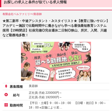
お探しの求人と条件が似ている求人情報
有限会社ベルファミリー/美容師
★第二新卒・中途アシスタント・Jrスタイリスト★【教育に強いサロン】
アカデミー施設で出勤時間中に働きながら学べる最強最短教育システム
採用【19時閉店】社保完備◎完全週休二日制◎狭山、所沢、入間、川越
など勤務地多数！
美容師
募集職種
正社員-月給
220000
円～
給与
正社員-月給
192000
円～
【平日・土曜】9：00～19：00 【日曜・祝日】9：00～
勤務時間
18：00 ※店舗により若…