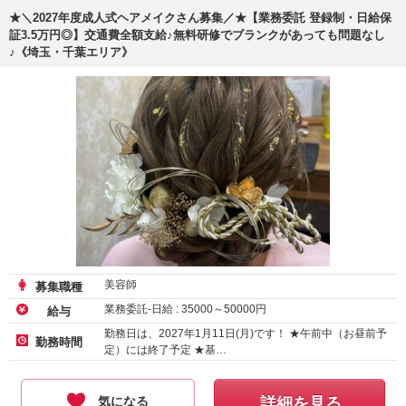
★＼2027年度成人式ヘアメイクさん募集／★【業務委託 登録制・日給保
証3.5万円◎】交通費全額支給♪無料研修でブランクがあっても問題なし
♪《埼玉・千葉エリア》
美容師
募集職種
業務委託-日給 :
35000
～
50000
円
給与
勤務日は、2027年1月11日(月)です！ ★午前中（お昼前予
勤務時間
定）には終了予定 ★基…
気になる
詳細を見る