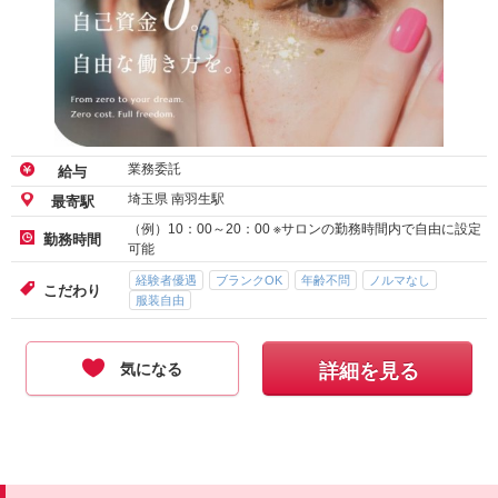
業務委託
給与
埼玉県 南羽生駅
最寄駅
（例）10：00～20：00 ※サロンの勤務時間内で自由に設定
勤務時間
可能
経験者優遇
ブランクOK
年齢不問
ノルマなし
こだわり
服装自由
気になる
詳細を見る