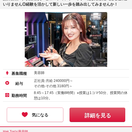
いりません◎経験を活かして新しい一歩を踏み出してみませんか！
美容師
募集職種
正社員-月給
240000
円～
給与
その他-その他
3180
円～
8:45～17:45（実働8時間）※授業は1コマ50分、授業間の休
勤務時間
憩は10分。
気になる
詳細を見る
Hair Top's/美容師