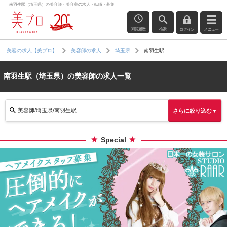
南羽生駅（埼玉県）の美容師・美容室の求人・転職・募集
閲覧履歴
検索
ログイン
メニュー
南羽生駅
美容の求人【美プロ】
美容師の求人
埼玉県
南羽生駅（埼玉県）の美容師の求人一覧
美容師/埼玉県/南羽生駅
さらに絞り込む▼
Special