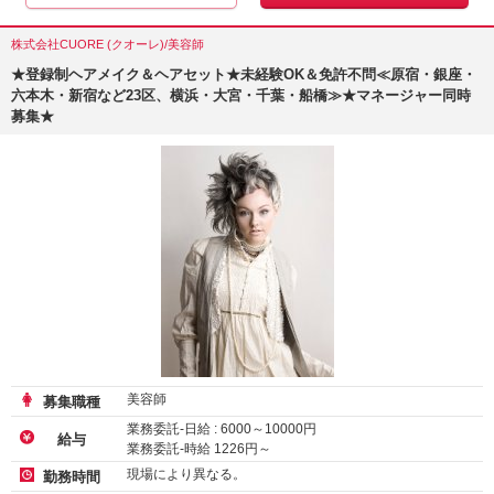
株式会社CUORE (クオーレ)/美容師
★登録制ヘアメイク＆ヘアセット★未経験OK＆免許不問≪原宿・銀座・
六本木・新宿など23区、横浜・大宮・千葉・船橋≫★マネージャー同時
募集★
美容師
募集職種
業務委託-日給 :
6000
～
10000
円
給与
業務委託-時給
1226
円～
業務委託-日給
10000
円～
現場により異なる。
勤務時間