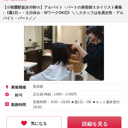
【☆朝霞駅徒歩30秒☆】アルバイト・パートの美容師スタイリスト募集
♪《週1日～・土日休み・WワークOK◎》＼＼スタッフは全員女性・アル
バイト・パート／／
美容師
募集職種
正社員-時給 :
1300
～
1700
円
給与
営業時間： 9:00～19:00 ★週1日～OK ★カット最終受付
勤務時間
18:00…
気になる
詳細を見る