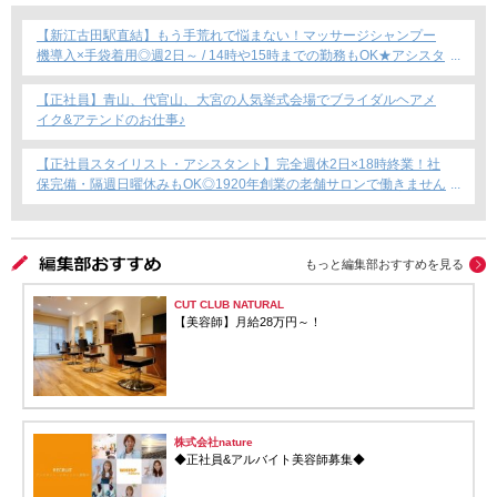
【新江古田駅直結】もう手荒れで悩まない！マッサージシャンプー
機導入×手袋着用◎週2日～ / 14時や15時までの勤務もOK★アシスタ
ント専任募集★
【正社員】青山、代官山、大宮の人気挙式会場でブライダルヘアメ
イク&アテンドのお仕事♪
【正社員スタイリスト・アシスタント】完全週休2日×18時終業！社
保完備・隔週日曜休みもOK◎1920年創業の老舗サロンで働きません
か？
もっと編集部おすすめを見る
CUT CLUB NATURAL
【美容師】月給28万円～！
株式会社nature
◆正社員&アルバイト美容師募集◆