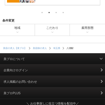
条件変更
地域
こだわり
雇用形態
八潮駅
美容の求人【美プロ】
美容師の求人
埼玉県
美プロについて
利用規約
企業向けログイン
掲載規約
求人掲載のお問い合わせ
個人情報保護ポリシー
美プロPLUS
＼ お仕事探しに役立つ情報を配信中／
個人情報のお取り扱いについて