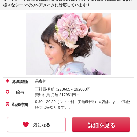
様々なシーンでのヘアメイクに対応しています！
美容師
募集職種
正社員-月給 :
220605
～
292000
円
給与
契約社員-月給
217931
円～
アルバイト・パート-時給
1200
円～
9:30～20:30（シフト制・実働8時間） ※店舗によって勤務
勤務時間
時間は異なります。 …
気になる
詳細を見る