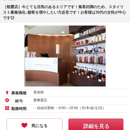
［朝霞店］今とても活気のあるエリアです！集客好調のため、スタイリ
スト募集強化♪顧客を増やしたい方必見です！お客様は30代の女性が中心
です◎
美容師
募集職種
業務委託
給与
・自由出勤制 ・9:00～18:00（月/木/金/土/日）
勤務時間
気になる
詳細を見る