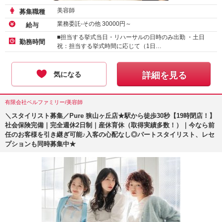
美容師
募集職種
業務委託-その他
30000
円～
給与
■担当する挙式当日・リハーサルの日時のみ出勤 ・土日
勤務時間
祝：担当する挙式時間に応じて（1日…
気になる
詳細を見る
有限会社ベルファミリー/美容師
＼スタイリスト募集／Pure 狭山ヶ丘店★駅から徒歩30秒【19時閉店！】
社会保険完備｜完全週休2日制｜産休育休（取得実績多数！）｜今なら前
任のお客様を引き継ぎ可能♪入客の心配なし◎パートスタイリスト、レセ
プションも同時募集中★