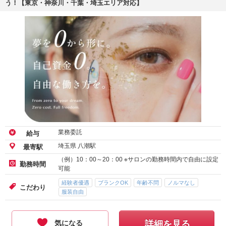
う！【東京・神奈川・千葉・埼玉エリア対応】
業務委託
給与
埼玉県 八潮駅
最寄駅
（例）10：00～20：00 ※サロンの勤務時間内で自由に設定
勤務時間
可能
経験者優遇
ブランクOK
年齢不問
ノルマなし
こだわり
服装自由
気になる
詳細を見る