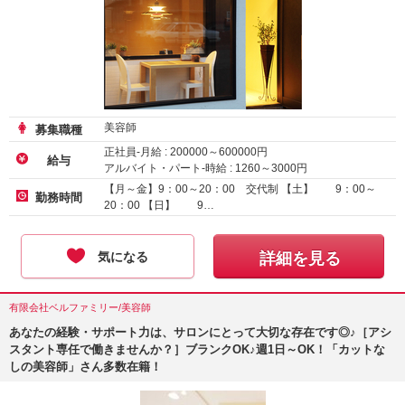
美容師
募集職種
正社員-月給 :
200000
～
600000
円
給与
アルバイト・パート-時給 :
1260
～
3000
円
【月～金】9：00～20：00 交代制 【土】 9：00～
勤務時間
20：00 【日】 9…
気になる
詳細を見る
有限会社ベルファミリー/美容師
あなたの経験・サポート力は、サロンにとって大切な存在です◎♪［アシ
スタント専任で働きませんか？］ブランクOK♪週1日～OK！「カットな
しの美容師」さん多数在籍！