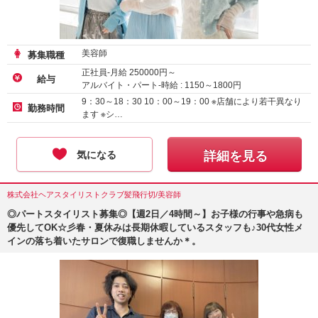
美容師
募集職種
正社員-月給
250000
円～
給与
アルバイト・パート-時給 :
1150
～
1800
円
アルバイト・パート-時給 :
1150
～
1200
円
9：30～18：30 10：00～19：00 ※店舗により若干異なり
勤務時間
ます ※シ…
気になる
詳細を見る
株式会社ヘアスタイリストクラブ髪飛行切/美容師
◎パートスタイリスト募集◎【週2日／4時間～】お子様の行事や急病も
優先してOK☆彡春・夏休みは長期休暇しているスタッフも♪30代女性メ
インの落ち着いたサロンで復職しませんか＊。