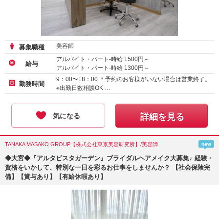
美容師
募集職種
アルバイト・パート-時給
1500
円～
給与
アルバイト・パート-時給
1300
円～
9：00〜18：00 ＊予約のお客様がいない場合は営業終了。
勤務時間
※出勤日数相談OK …
気になる
詳細を見る
TANAKA MASAKO GROUP【株式会社東京美容研究所】/美容師
new
◆大宮◆『アルタビスタガーデン』ブライダルヘアメイク大募集♪ 経験・
資格をいかして、特別な一日を彩るお仕事をしませんか？ 【社会保険完
備】【賞与あり】【有給休暇あり】