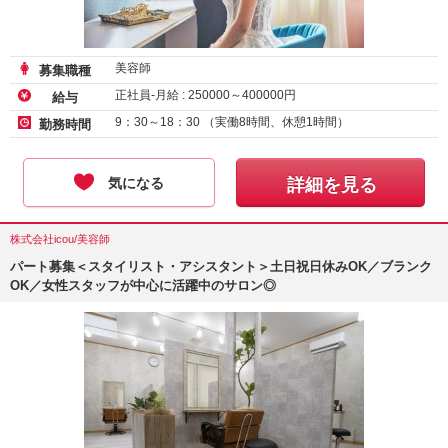
美容師
募集職種
正社員-月給 :
250000
～
400000
円
給与
9：30～18：30 （実働8時間、休憩1時間）
勤務時間
気になる
詳細を見る
株式会社icou/美容師
パート募集＜スタイリスト・アシスタント＞土日祝日休みOK／ブランク
OK／女性スタッフが中心に活躍中のサロン◎