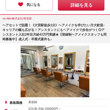
気になる
詳細を見る
ulu Allen株式会社/美容師
ヘアセットで話題！《大宮駅徒歩1分》ヘアメイクを学びたい方大歓迎♪
キャリアの幅も広がる！アシスタントにもヘアメイクで歩合がつく◎ア
シスタント入社2年目月給43万円実績★【登録制ヘアメイクスタッフも同
時募集中】成人式・卒業式案件も♪
美容師
募集職種
正社員-月給
200000
円～