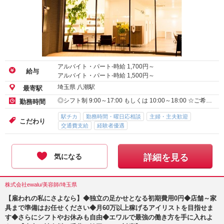
アルバイト・パート-時給
1,700
円～
給与
アルバイト・パート-時給
1,500
円～
埼玉県 八潮駅
最寄駅
◎シフト制 9:00～17:00 もしくは 10:00～18:00 ☆ご希…
勤務時間
駅チカ
勤務時間・曜日応相談
主婦・主夫歓迎
こだわり
交通費支給
経験者優遇
気になる
詳細を見る
株式会社ewalu/美容師/埼玉県
【雇われの私にさよなら】◆独立の足かせとなる初期費用0円◆店舗～家
具まで準備はお任せください◆月60万以上稼げるアイリストを目指せま
す◆さらにシフトやお休みも自由◆エワルで最強の働き方を手に入れよ