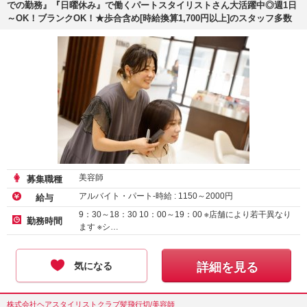
での勤務』『日曜休み』で働くパートスタイリストさん大活躍中◎週1日
～OK！ブランクOK！★歩合含め[時給換算1,700円以上]のスタッフ多数
美容師
募集職種
アルバイト・パート-時給 :
1150
～
2000
円
給与
9：30～18：30 10：00～19：00 ※店舗により若干異なり
勤務時間
ます ※シ…
気になる
詳細を見る
株式会社ヘアスタイリストクラブ髪飛行切/美容師