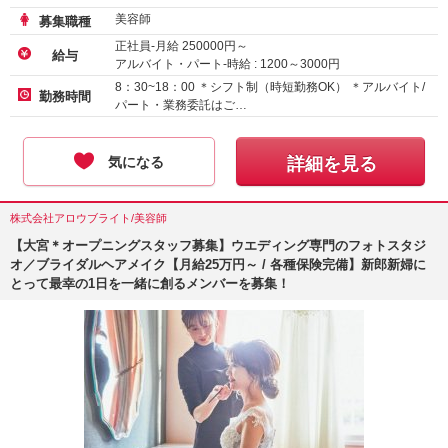
美容師
募集職種
正社員-月給
250000
円～
給与
アルバイト・パート-時給 :
1200
～
3000
円
業務委託
8：30~18：00 ＊シフト制（時短勤務OK） ＊アルバイト/
勤務時間
パート・業務委託はご…
気になる
詳細を見る
株式会社アロウブライト/美容師
【大宮＊オープニングスタッフ募集】ウエディング専門のフォトスタジ
オ／ブライダルヘアメイク【月給25万円～ / 各種保険完備】新郎新婦に
とって最幸の1日を一緒に創るメンバーを募集！