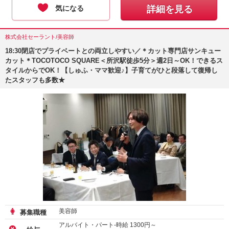
気になる
詳細を見る
株式会社セーラント/美容師
18:30閉店でプライベートとの両立しやすい／＊カット専門店サンキュー
カット＊TOCOTOCO SQUARE＜所沢駅徒歩5分＞週2日～OK！できるス
タイルからでOK！【しゅふ・ママ歓迎♪】子育てがひと段落して復帰し
たスタッフも多数★
美容師
募集職種
アルバイト・パート-時給
1300
円～