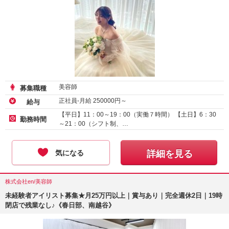
美容師
募集職種
正社員-月給
250000
円～
給与
【平日】11：00～19：00（実働７時間） 【土日】6：30
勤務時間
～21：00（シフト制、…
気になる
詳細を見る
株式会社en/美容師
未経験者アイリスト募集★月25万円以上｜賞与あり｜完全週休2日｜19時
閉店で残業なし♪《春日部、南越谷》