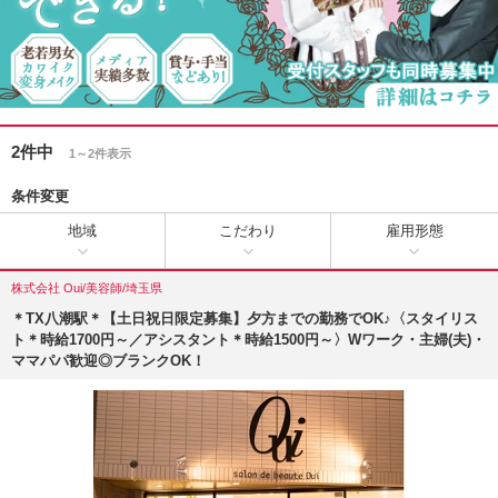
2件中
1～2件表示
条件変更
地域
こだわり
雇用形態
株式会社 Oui/美容師/埼玉県
＊TX八潮駅＊【土日祝日限定募集】夕方までの勤務でOK♪〈スタイリス
ト＊時給1700円～／アシスタント＊時給1500円～〉Wワーク・主婦(夫)・
ママパパ歓迎◎ブランクOK！