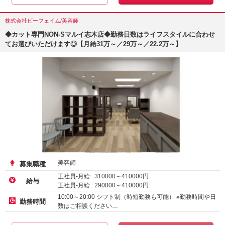
株式会社ビーフェイム/美容師
◆カット専門NON-Sマルイ志木店◆勤務日数はライフスタイルに合わせ
てお選びいただけます◎【月給31万～／29万～／22.2万～】
美容師
募集職種
正社員-月給 :
310000
～
410000
円
給与
正社員-月給 :
290000
～
410000
円
正社員-月給 :
222300
～
258750
円
10:00～20:00 シフト制（時短勤務も可能） ※勤務時間や日
勤務時間
数はご相談ください…