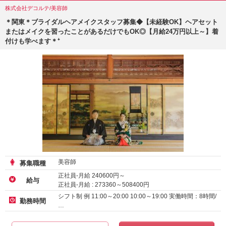
株式会社デコルテ/美容師
＊関東＊ブライダルヘアメイクスタッフ募集◆【未経験OK】ヘアセット
またはメイクを習ったことがあるだけでもOK◎【月給24万円以上～】着
付けも学べます＊⁺
美容師
募集職種
正社員-月給
240600
円～
給与
正社員-月給 :
273360
～
508400
円
シフト制 例 11:00～20:00 10:00～19:00 実働時間：8時間/
勤務時間
…