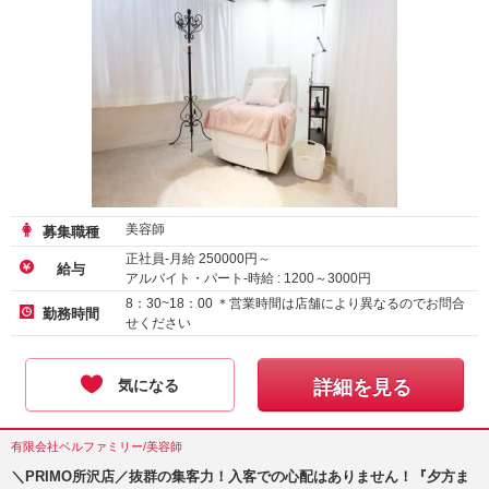
美容師
募集職種
正社員-月給
250000
円～
給与
アルバイト・パート-時給 :
1200
～
3000
円
8：30~18：00 ＊営業時間は店舗により異なるのでお問合
勤務時間
せください
気になる
詳細を見る
有限会社ベルファミリー/美容師
＼PRIMO所沢店／抜群の集客力！入客での心配はありません！『夕方ま