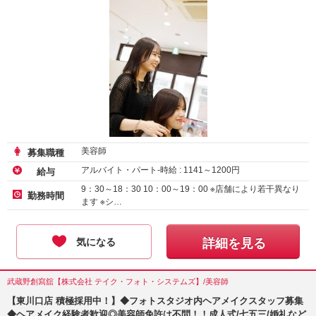
美容師
募集職種
アルバイト・パート-時給 :
1141
～
1200
円
給与
9：30～18：30 10：00～19：00 ※店舗により若干異なり
勤務時間
ます ※シ…
気になる
詳細を見る
武蔵野創寫舘【株式会社 テイク・フォト・システムズ】/美容師
【東川口店 積極採用中！】◆フォトスタジオ内ヘアメイクスタッフ募集
◆ヘアメイク経験者歓迎◎美容師免許は不問！！成人式/七五三/婚礼など