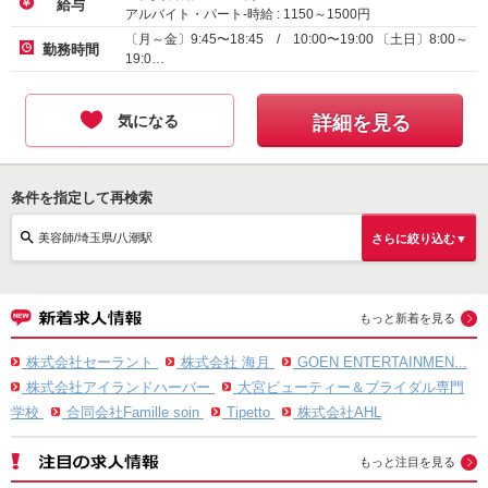
給与
アルバイト・パート-時給 :
1150
～
1500
円
業務委託
〔月～金〕9:45〜18:45 / 10:00〜19:00 〔土日〕8:00～
勤務時間
19:0…
気になる
詳細を見る
条件を指定して再検索
美容師/埼玉県/八潮駅
さらに絞り込む▼
もっと新着を見る
株式会社セーラント
株式会社 海月
GOEN ENTERTAINMEN...
株式会社アイランドハーバー
大宮ビューティー＆ブライダル専門
学校
合同会社Famille soin
Tipetto
株式会社AHL
もっと注目を見る