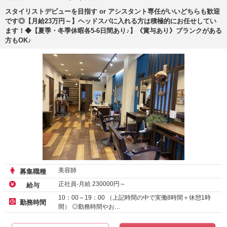
スタイリストデビューを目指す or アシスタント専任がいいどちらも歓迎
です◎【月給23万円～】ヘッドスパに入れる方は積極的にお任せしてい
ます！◆【夏季・冬季休暇各5-6日間あり♪】《賞与あり》ブランクがある
方もOK♪
美容師
募集職種
正社員-月給
230000
円～
給与
10：00～19：00 （上記時間の中で実働8時間＋休憩1時
勤務時間
間） ◎勤務時間やお…