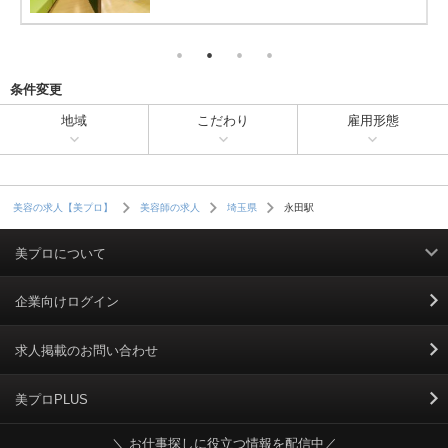
条件変更
地域
こだわり
雇用形態
永田駅
美容の求人【美プロ】
美容師の求人
埼玉県
美プロについて
利用規約
企業向けログイン
掲載規約
求人掲載のお問い合わせ
個人情報保護ポリシー
美プロPLUS
＼ お仕事探しに役立つ情報を配信中／