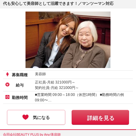
代も安心して美容師として活躍できます！／マンツーマン対応
美容師
募集職種
正社員-月給
321000
円～
給与
契約社員-月給
321000
円～
アルバイト・パート-時給 :
1500
～
2000
円
■営業時間 09:00～18:00（休憩1時間） ■勤務時間の例
勤務時間
09:00〜…
気になる
詳細を見る
合同会社BEAUTY PLUS by Any/美容師