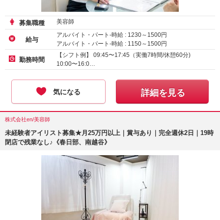
美容師
募集職種
アルバイト・パート-時給 :
1230
～
1500
円
給与
アルバイト・パート-時給 :
1150
～
1500
円
アルバイト・パート-時給 :
1180
～
1500
円
【シフト例】 09:45〜17:45（実働7時間/休憩60分)
勤務時間
10:00〜16:0…
気になる
詳細を見る
株式会社en/美容師
未経験者アイリスト募集★月25万円以上｜賞与あり｜完全週休2日｜19時
閉店で残業なし♪《春日部、南越谷》