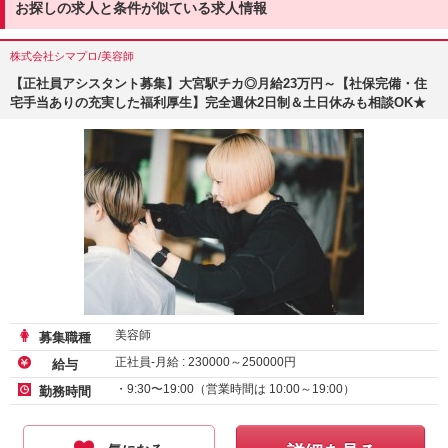
お探しの求人と条件が似ている求人情報
株式会社シマプロ/美容師
【正社員アシスタント募集】大宮駅チカ◎月給23万円～【社保完備・住
宅手当ありの充実した福利厚生】完全週休2日制＆土日休みも相談OK★
美容師
募集職種
正社員-月給 :
230000
～
250000
円
給与
・9:30〜19:00（営業時間は 10:00～19:00）
勤務時間