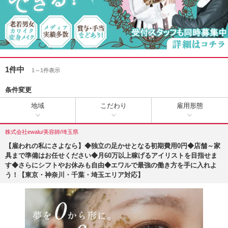
1件中
1～1件表示
条件変更
地域
こだわり
雇用形態
株式会社ewalu/美容師/埼玉県
【雇われの私にさよなら】◆独立の足かせとなる初期費用0円◆店舗～家
具まで準備はお任せください◆月60万以上稼げるアイリストを目指せま
す◆さらにシフトやお休みも自由◆エワルで最強の働き方を手に入れよ
う！【東京・神奈川・千葉・埼玉エリア対応】