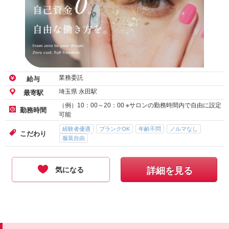
業務委託
給与
埼玉県 永田駅
最寄駅
（例）10：00～20：00 ※サロンの勤務時間内で自由に設定
勤務時間
可能
経験者優遇
ブランクOK
年齢不問
ノルマなし
こだわり
服装自由
気になる
詳細を見る