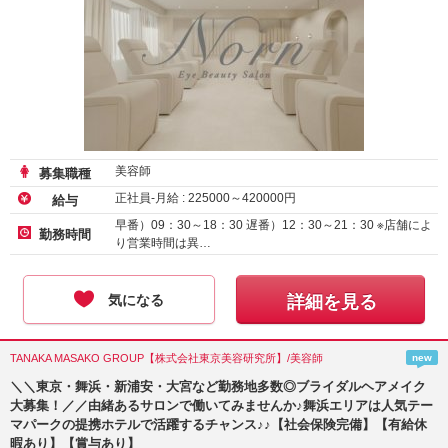
美容師
募集職種
正社員-月給 :
225000
～
420000
円
給与
早番）09：30～18：30 遅番）12：30～21：30 ※店舗によ
勤務時間
り営業時間は異…
気になる
詳細を見る
TANAKA MASAKO GROUP【株式会社東京美容研究所】/美容師
new
＼＼東京・舞浜・新浦安・大宮など勤務地多数◎ブライダルヘアメイク
大募集！／／由緒あるサロンで働いてみませんか♪舞浜エリアは人気テー
マパークの提携ホテルで活躍するチャンス♪♪【社会保険完備】【有給休
暇あり】【賞与あり】