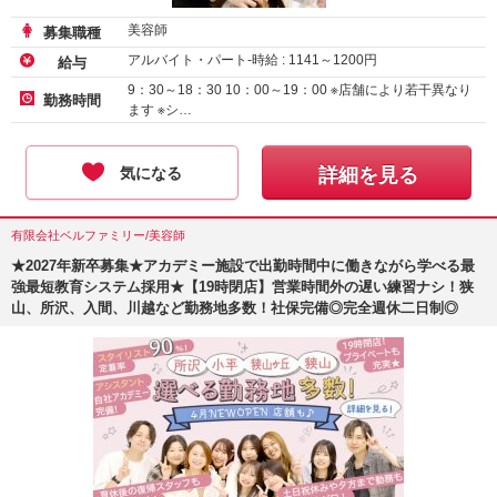
美容師
募集職種
アルバイト・パート-時給 :
1141
～
1200
円
給与
9：30～18：30 10：00～19：00 ※店舗により若干異なり
勤務時間
ます ※シ…
気になる
詳細を見る
有限会社ベルファミリー/美容師
★2027年新卒募集★アカデミー施設で出勤時間中に働きながら学べる最
強最短教育システム採用★【19時閉店】営業時間外の遅い練習ナシ！狭
山、所沢、入間、川越など勤務地多数！社保完備◎完全週休二日制◎