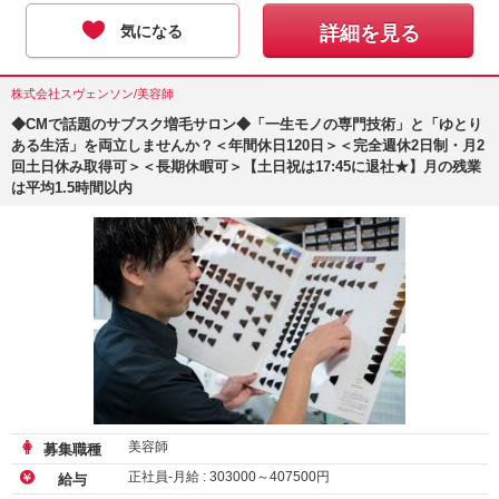
気になる
詳細を見る
株式会社スヴェンソン/美容師
◆CMで話題のサブスク増毛サロン◆「一生モノの専門技術」と「ゆとり
ある生活」を両立しませんか？＜年間休日120日＞＜完全週休2日制・月2
回土日休み取得可＞＜長期休暇可＞【土日祝は17:45に退社★】月の残業
は平均1.5時間以内
美容師
募集職種
正社員-月給 :
303000
～
407500
円
給与