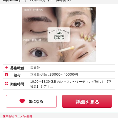
美容師
募集職種
正社員-月給 :
250000
～
400000
円
給与
10:00〜18:30 休日のレッスンやミーティング無し！ 【正
勤務時間
社員】 シフト…
気になる
詳細を見る
株式会社ジュノ/美容師