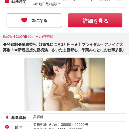
勤務時間
※出勤日数相談OK …
気になる
詳細を見る
株式会社CUORE (クオーレ)/美容師
◆登録制◆業務委託【1婚礼につき3万円～★】ブライダルヘアメイク大
募集！★新規提携先新横浜、さいたま新都心、千葉みなとにお仕事多数♪
美容師
募集職種
業務委託-その他 :
30000
～
50000
円
給与