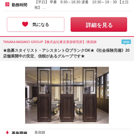
【平日】 早番 9:30～18:30 遅番 10:30～19：30 【土日
勤務時間
祝】 …
気になる
詳細を見る
TANAKA MASAKO GROUP【株式会社東京美容研究所】/美容師
new
★急募スタイリスト・アシスタント◎ブランクOK★《社会保険完備》20
店舗展開中の安定、信頼があるグループです★
美容師
募集職種