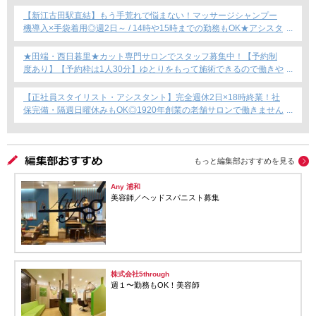
【新江古田駅直結】もう手荒れで悩まない！マッサージシャンプー
機導入×手袋着用◎週2日～ / 14時や15時までの勤務もOK★アシスタ
ント専任募集★
★田端・西日暮里★カット専門サロンでスタッフ募集中！【予約制
度あり】【予約枠は1人30分】ゆとりをもって施術できるので働きや
すい！これからカット専門店で働きたい方にもおすすめ◎
【正社員スタイリスト・アシスタント】完全週休2日×18時終業！社
保完備・隔週日曜休みもOK◎1920年創業の老舗サロンで働きません
か？
もっと編集部おすすめを見る
Any 浦和
美容師／ヘッドスパニスト募集
株式会社5through
週１〜勤務もOK！美容師