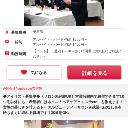
美容師
募集職種
アルバイト・パート-時給
1300
円～
給与
アルバイト・パート-時給
1400
円～
【パート】 ・週2日～OK ※働く時間帯はお気軽にご相談く
勤務時間
ださい♪
気になる
詳細を見る
合同会社Famille soin/美容師
◆アイリスト募集中◆《サロン未経験OK》営業時間内で練習できます!ま
つ毛以外にも、希望者にはネイル＊ヘアケア＊エステetc…も教えます！
女性の美しさを叶えるトータルビューティーサロン★残業ほぼなし＆有
給もすぐに取れる職場です！車通勤OK♪