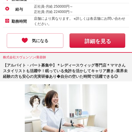
正社員-月給
250000
円～
給与
正社員-月給
224000
円～
店舗により異なります。 ※詳しくは各店舗にお問い合わせ
勤務時間
ください。
気になる
詳細を見る
株式会社スヴェンソン/美容師
【アルバイト・パート募集中】＊レディースウィッグ専門店＊ママさん
スタイリストも活躍中！眠っている免許を活かしてキャリア磨き♪業界未
経験の方も安心の充実研修あり◆自分の空いた時間で活躍できる◎