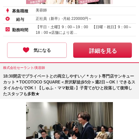
美容師
募集職種
正社員（新卒）-月給
220000
円～
給与
【平日・土曜】9：00～19：00 【日曜・祝日】9：00～
勤務時間
18：00 ※店舗により若…
気になる
詳細を見る
株式会社セーラント/美容師
18:30閉店でプライベートとの両立しやすい／＊カット専門店サンキュー
カット＊TOCOTOCO SQUARE＜所沢駅徒歩5分＞週2日～OK！できるス
タイルからでOK！【しゅふ・ママ歓迎♪】子育てがひと段落して復帰し
たスタッフも多数★