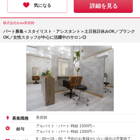
気になる
詳細を見る
株式会社icou/美容師
パート募集＜スタイリスト・アシスタント＞土日祝日休みOK／ブランク
OK／女性スタッフが中心に活躍中のサロン◎
美容師
募集職種
アルバイト・パート-時給
1500
円～
給与
アルバイト・パート-時給
1300
円～
9：00〜18：00 ＊予約のお客様がいない場合は営業終了。