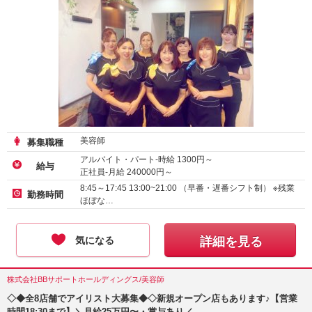
美容師
募集職種
アルバイト・パート-時給
1300
円～
給与
正社員-月給
240000
円～
正社員-月給
215000
円～
8:45～17:45 13:00~21:00 （早番・遅番シフト制） ※残業
勤務時間
ほぼな…
気になる
詳細を見る
株式会社BBサポートホールディングス/美容師
◇◆全8店舗でアイリスト大募集◆◇新規オープン店もあります♪【営業
時間18:30まで】＼月給25万円〜・賞与あり／