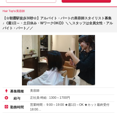
Hair Top's/美容師
【☆朝霞駅徒歩30秒☆】アルバイト・パートの美容師スタイリスト募集
♪《週1日～・土日休み・WワークOK◎》＼＼スタッフは全員女性・アル
バイト・パート／／
美容師
募集職種
正社員-時給 :
1300
～
1700
円
給与
営業時間： 9:00～19:00 ★週1日～OK ★カット最終受付
勤務時間
18:00…