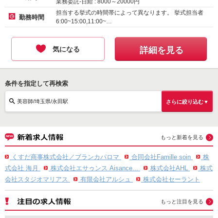
業務委託-日給 :
8000
～
20000
円
正社員-月給 :
239000
～
450000
円
担当する挙式の時間帯によって異なります。 挙式担当者
勤務時間
6:00~15:00,11:00~…
気になる
詳細を見る
条件を指定して再検索
美容師/埼玉県/永田駅
さらに絞り込む▼
もっと新着を見る
くすだ商事株式会社／ブランカパロマ
合同会社Famille soin
株
式会社 海月
株式会社エサゥンス Aisance...
株式会社AHL
株式
会社スタジオマリアス
有限会社アルシュ
株式会社セーラント
もっと注目を見る