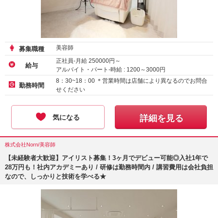
美容師
募集職種
正社員-月給
250000
円～
給与
アルバイト・パート-時給 :
1200
～
3000
円
8：30~18：00 ＊営業時間は店舗により異なるのでお問合
勤務時間
せください
気になる
詳細を見る
株式会社Norn/美容師
【未経験者大歓迎】アイリスト募集！3ヶ月でデビュー可能◎入社1年で
28万円も！社内アカデミーあり / 研修は勤務時間内 / 講習費用は会社負担
なので、しっかりと技術を学べる★