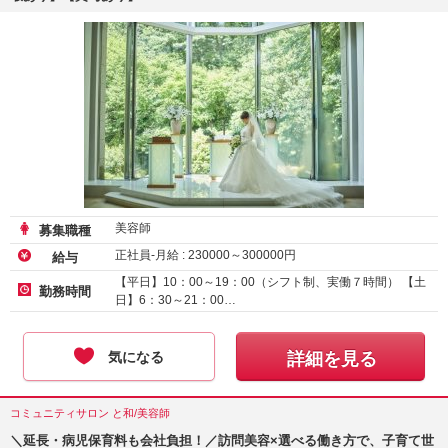
美容師
募集職種
正社員-月給 :
230000
～
300000
円
給与
【平日】10：00～19：00（シフト制、実働７時間） 【土
勤務時間
日】6：30～21：00…
気になる
詳細を見る
コミュニティサロン と和/美容師
＼延長・病児保育料も会社負担！／訪問美容×選べる働き方で、子育て世