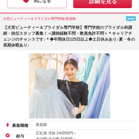
気になる
詳細を見る
大宮ビューティー＆ブライダル専門学校/美容師
new
【大宮ビューティー＆ブライダル専門学校】専門学校のブライダル科講
師・担任スタッフ募集！＜講師経験不問・教員免許不問＞＊キャリアチ
ェンジのチャンスです♪＊◆年間休日125日以上◆土日休みあり♪夏・冬の
長期休暇あり♪
美容師
募集職種
正社員-月給
240000
円～
給与
その他-その他
3180
円～