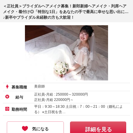
＜正社員＞ブライダルヘアメイク募集！新郎新婦ヘアメイク・列席ヘア
メイク・着付け◎「特別な1日」をあなたの手で最高に幸せな思い出に…
♪新卒やブライダル未経験の方も大歓迎！
美容師
募集職種
正社員-月給 :
250000
～
320000
円
給与
正社員-月給
220000
円～
平日：9:30～18:30 土日祝：7：00～21：00（婚礼によ
勤務時間
る） ※土日祝を含…
気になる
詳細を見る