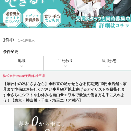
1件中
1～1件表示
条件変更
地域
こだわり
雇用形態
株式会社ewalu/美容師/埼玉県
【雇われの私にさよなら】◆独立の足かせとなる初期費用0円◆店舗～家
具まで準備はお任せください◆月60万以上稼げるアイリストを目指せま
す◆さらにシフトやお休みも自由◆エワルで最強の働き方を手に入れよ
う！【東京・神奈川・千葉・埼玉エリア対応】