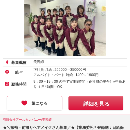
美容師
募集職種
正社員-月給 :
255000
～
350000
円
給与
アルバイト・パート-時給 :
1400
～
1900
円
正社員（新卒）-月給
230000
円～
9：30～19：30 の中で実働8時間（正社員の場合）※中番あ
勤務時間
り １日4時間～OK…
気になる
詳細を見る
有限会社アースカンパニー/美容師
★＼振袖・前撮りヘアメイクさん募集／★【業務委託＊登録制：日給保