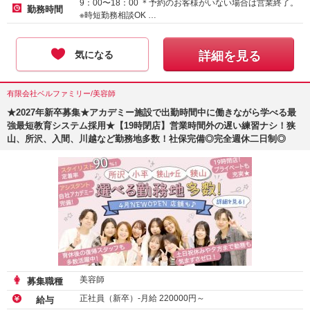
9：00〜18：00 ＊予約のお客様がいない場合は営業終了。
勤務時間
※時短勤務相談OK …
気になる
詳細を見る
有限会社ベルファミリー/美容師
★2027年新卒募集★アカデミー施設で出勤時間中に働きながら学べる最
強最短教育システム採用★【19時閉店】営業時間外の遅い練習ナシ！狭
山、所沢、入間、川越など勤務地多数！社保完備◎完全週休二日制◎
美容師
募集職種
正社員（新卒）-月給
220000
円～
給与