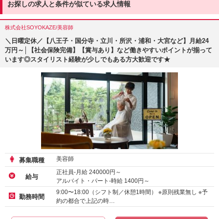
お探しの求人と条件が似ている求人情報
株式会社SOYOKAZE/美容師
＼日曜定休／【八王子・国分寺・立川・所沢・浦和・大宮など】月給24
万円～│【社会保険完備】【賞与あり】など働きやすいポイントが揃って
います◎スタイリスト経験が少しでもある方大歓迎です★
美容師
募集職種
正社員-月給
240000
円～
給与
アルバイト・パート-時給
1400
円～
9:00〜18:00（シフト制／休憩1時間） ※原則残業無し ※予
勤務時間
約の都合で上記の時…