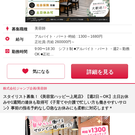
美容師
募集職種
アルバイト・パート-時給 :
1300
～
1680
円
給与
正社員-月給
260000
円～
9:00〜18:30 シフト制 ■アルバイト・パート ・週2～勤務
勤務時間
OK ■正社…
気になる
詳細を見る
株式会社ジャンプ企画/美容師
スタイリスト募集！《美容室ハッピー上尾店》【週2日～OK】土日お休
みや1週間の連休も取得可《子育てや介護で忙しい方も働きやすいサロ
ン》事前の指名予約なし◎急なお休みにも柔軟に対応します＊