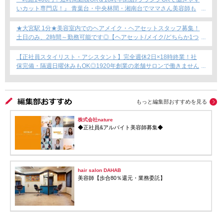
いカット専門店！』 青葉台・中央林間・湘南台でママさん美容師も
安心のサロン募集！
★大宮駅 1分★美容室内でのヘアメイク・ヘアセットスタッフ募集！
土日のみ、2時間～勤務可能です◎【ヘアセット/メイク/どちらか1つ
できればOKです！】フリーランス・Wワーク・時短勤務もOK★
【正社員スタイリスト・アシスタント】完全週休2日×18時終業！社
保完備・隔週日曜休みもOK◎1920年創業の老舗サロンで働きません
か？
もっと編集部おすすめを見る
株式会社nature
◆正社員&アルバイト美容師募集◆
hair salon DAHAB
美容師【歩合80％還元・業務委託】