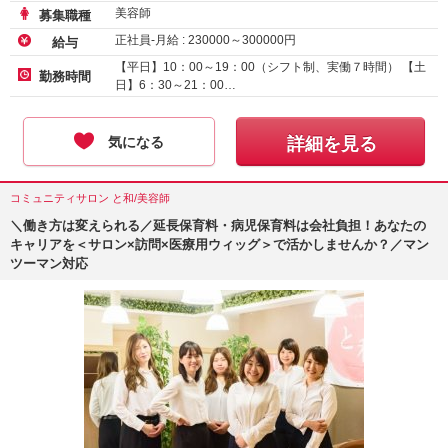
美容師
募集職種
正社員-月給 :
230000
～
300000
円
給与
【平日】10：00～19：00（シフト制、実働７時間） 【土
勤務時間
日】6：30～21：00…
気になる
詳細を見る
コミュニティサロン と和/美容師
＼働き方は変えられる／延長保育料・病児保育料は会社負担！あなたの
キャリアを＜サロン×訪問×医療用ウィッグ＞で活かしませんか？／マン
ツーマン対応