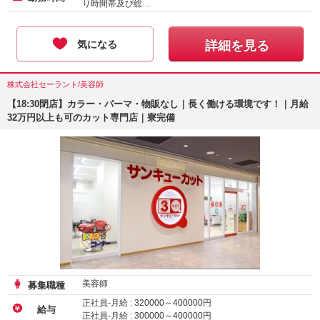
り時間帯及び総…
気になる
詳細を見る
株式会社セーラント/美容師
【18:30閉店】カラー・パーマ・物販なし｜長く働ける環境です！｜月給
32万円以上も可のカット専門店｜寮完備
美容師
募集職種
正社員-月給 :
320000
～
400000
円
給与
正社員-月給 :
300000
～
400000
円