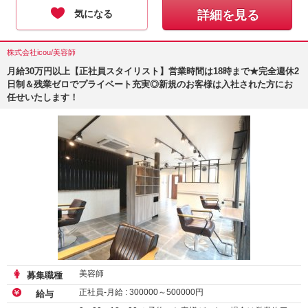
気になる
詳細を見る
株式会社icou/美容師
月給30万円以上【正社員スタイリスト】営業時間は18時まで★完全週休2
日制＆残業ゼロでプライベート充実◎新規のお客様は入社された方にお
任せいたします！
美容師
募集職種
正社員-月給 :
300000
～
500000
円
給与