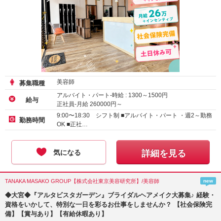
美容師
募集職種
アルバイト・パート-時給 :
1300
～
1500
円
給与
正社員-月給
260000
円～
9:00〜18:30 シフト制 ■アルバイト・パート ・週2～勤務
勤務時間
OK ■正社…
気になる
詳細を見る
TANAKA MASAKO GROUP【株式会社東京美容研究所】/美容師
new
◆大宮◆『アルタビスタガーデン』ブライダルヘアメイク大募集♪ 経験・
資格をいかして、特別な一日を彩るお仕事をしませんか？ 【社会保険完
備】【賞与あり】【有給休暇あり】