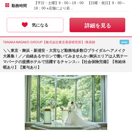
【平日・土曜】9：00～19：00 【日曜・祝日】9：00～
勤務時間
18：00 ※店舗により若…
気になる
詳細を見る
TANAKA MASAKO GROUP【株式会社東京美容研究所】/美容師
new
＼＼東京・舞浜・新浦安・大宮など勤務地多数◎ブライダルヘアメイク
大募集！／／由緒あるサロンで働いてみませんか♪舞浜エリアは人気テー
マパークの提携ホテルで活躍するチャンス♪♪【社会保険完備】【有給休
暇あり】【賞与あり】