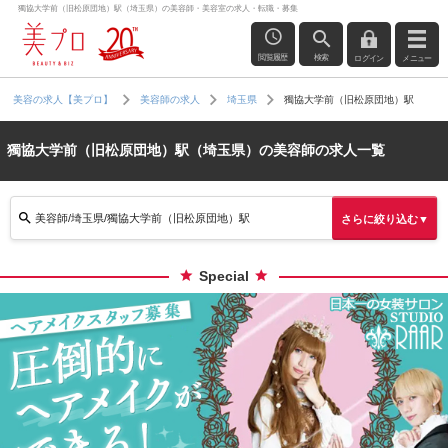
獨協大学前（旧松原団地）駅（埼玉県）の美容師・美容室の求人・転職・募集
閲覧履歴
検索
ログイン
メニュー
獨協大学前（旧松原団地）駅
美容の求人【美プロ】
美容師の求人
埼玉県
獨協大学前（旧松原団地）駅（埼玉県）の美容師の求人一覧
美容師/埼玉県/獨協大学前（旧松原団地）駅
さらに絞り込む▼
Special