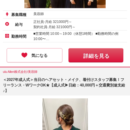
美容師
募集職種
正社員-月給
321000
円～
給与
契約社員-月給
321000
円～
アルバイト・パート-時給 :
1500
～
2000
円
■営業時間 10:00～19:00（休憩1時間） ■勤務時間の例
勤務時間
10:00〜…
気になる
詳細を見る
ulu Allen株式会社/美容師
＜2027年成人式＞当日のヘアセット・メイク、着付けスタッフ募集！フ
リーランス・WワークOK★【成人式▶日給：40,000円＋交通費別途支給
♪】