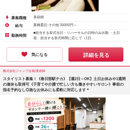
美容師
募集職種
業務委託-その他
30000
円～
給与
■担当する挙式当日・リハーサルの日時のみ出勤 ・土日
勤務時間
祝：担当する挙式時間に応じて（1日…
気になる
詳細を見る
株式会社ジャンプ企画/美容師
スタイリスト募集！《春日部駅チカ》【週2日～OK】土日お休みや1週間
の連休も取得可《子育てや介護で忙しい方も働きやすいサロン》事前の
指名予約なし◎急なお休みにも柔軟に対応します＊