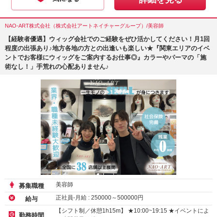
NAO-ART株式会社（株式会社アートネイチャーグループ）/美容師
【経験者優遇】ウィッグ会社でのご経験をぜひ活かしてください！月1回
程度の出張あり♪地方各地の方との出逢いも楽しい★『関東エリアのイベ
ントでお客様にウィッグをご案内するお仕事◎』カラーやパーマの「施
術なし！」手荒れの心配ありません♪
美容師
募集職種
正社員-月給 :
250000
～
500000
円
給与
【シフト制／休憩1h15m】 ★10:00~19:15 ★イベントによ
勤務時間