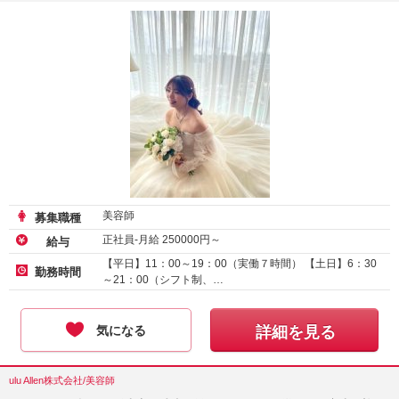
美容師
募集職種
正社員-月給
250000
円～
給与
【平日】11：00～19：00（実働７時間） 【土日】6：30
勤務時間
～21：00（シフト制、…
気になる
詳細を見る
ulu Allen株式会社/美容師