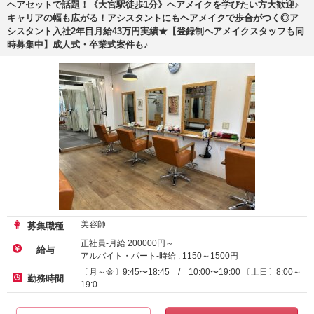
ヘアセットで話題！《大宮駅徒歩1分》ヘアメイクを学びたい方大歓迎♪
キャリアの幅も広がる！アシスタントにもヘアメイクで歩合がつく◎ア
シスタント入社2年目月給43万円実績★【登録制ヘアメイクスタッフも同
時募集中】成人式・卒業式案件も♪
美容師
募集職種
正社員-月給
200000
円～
給与
アルバイト・パート-時給 :
1150
～
1500
円
業務委託
〔月～金〕9:45〜18:45 / 10:00〜19:00 〔土日〕8:00～
勤務時間
19:0…