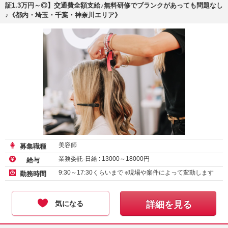
証1.3万円～◎】交通費全額支給♪無料研修でブランクがあっても問題なし
♪《都内・埼玉・千葉・神奈川エリア》
美容師
募集職種
業務委託-日給 :
13000
～
18000
円
給与
9:30～17:30くらいまで ※現場や案件によって変動します
勤務時間
気になる
詳細を見る