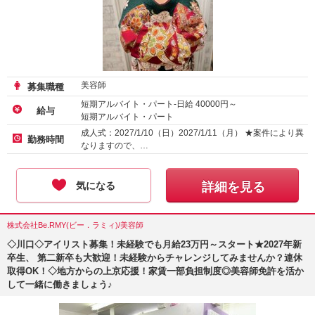
美容師
募集職種
短期アルバイト・パート-日給
40000
円～
給与
短期アルバイト・パート
成人式：2027/1/10（日）2027/1/11（月） ★案件により異
勤務時間
なりますので、…
気になる
詳細を見る
株式会社Be.RMY(ビー．ラミィ)/美容師
◇川口◇アイリスト募集！未経験でも月給23万円～スタート★2027年新
卒生、 第二新卒も大歓迎！未経験からチャレンジしてみませんか？連休
取得OK！◇地方からの上京応援！家賃一部負担制度◎美容師免許を活か
して一緒に働きましょう♪