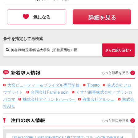
気になる
詳細を見る
条件を指定して再検索
美容師/埼玉県/獨協大学前（旧松原団地）駅
さらに絞り込む▼
もっと新着を見る
大宮ビューティー＆ブライダル専門学校
Tipetto
株式会社アロ
ウブライト
合同会社Famille soin
くすだ商事株式会社／ブランカ
パロマ
株式会社アイランドハーバー
有限会社アルシュ
株式会
社AHL
もっと注目を見る
『時給1400円！短時間勤務OK＆18時半閉店♪ブランクOKで働きやす