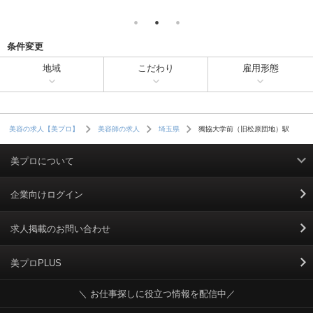
条件変更
地域
こだわり
雇用形態
獨協大学前（旧松原団地）駅
美容の求人【美プロ】
美容師の求人
埼玉県
美プロについて
利用規約
企業向けログイン
掲載規約
求人掲載のお問い合わせ
個人情報保護ポリシー
美プロPLUS
＼ お仕事探しに役立つ情報を配信中／
個人情報のお取り扱いについて