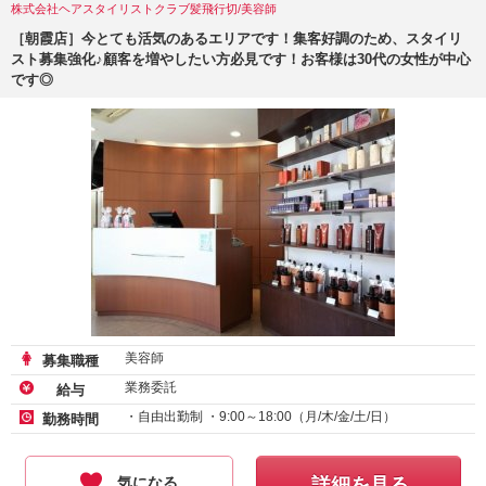
株式会社ヘアスタイリストクラブ髪飛行切/美容師
［朝霞店］今とても活気のあるエリアです！集客好調のため、スタイリ
スト募集強化♪顧客を増やしたい方必見です！お客様は30代の女性が中心
です◎
美容師
募集職種
業務委託
給与
・自由出勤制 ・9:00～18:00（月/木/金/土/日）
勤務時間
気になる
詳細を見る