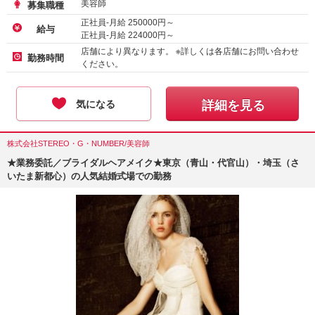
美容師
募集職種
正社員-月給
250000
円～
給与
正社員-月給
224000
円～
店舗により異なります。 ※詳しくは各店舗にお問い合わせ
勤務時間
ください。
気になる
詳細を見る
株式会社STEREO・G・NUMBER/美容師
★業務委託／ブライダルヘアメイク★東京（青山・代官山）・埼玉（さ
いたま新都心）の人気結婚式場での勤務