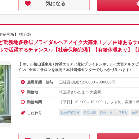
気になる
美容研究所】 /美容師
ど勤務地多数◎ブライダルヘアメイク大募集！／／由緒あるサ
ルで活躍するチャンス♪♪【社会保険完備】【有給休暇あり】【
【 ホテル椿山荘東京 / 舞浜エリア / 浦安ブライトンホテル / 大宮ア
インに全国にサロンを展開＊本社研修センターでしっかり学べます♪
正社員-月給 :
～
円
雇用形態・給与
230000
300000
埼玉県さいたま市 大宮駅
勤務地
【平日】10：00～19：00（シフト制、実働７
勤務時間
社会保険完備
手当充実
賞与・ボーナスあり
産休
こだわり