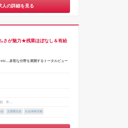
求人の詳細を見る
ムさが魅力★残業ほぼなし＆有給
テetc…多彩な分野を展開するトータルビュー
ト制） ※…
自由
交通費支給
社会保険完備