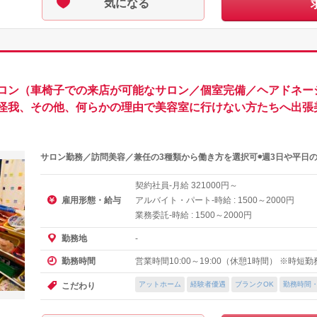
気になる
ロン（車椅子での来店が可能なサロン／個室完備／ヘアドネー
怪我、その他、何らかの理由で美容室に行けない方たちへ出張美
サロン勤務／訪問美容／兼任の3種類から働き方を選択可◉週3日や平日の
契約社員-月給
円～
321000
雇用形態・給与
アルバイト・パート-時給 :
～
円
1500
2000
業務委託-時給 :
～
円
1500
2000
-
勤務地
営業時間10:00～19:00（休憩1時間） ※時短
勤務時間
アットホーム
経験者優遇
ブランクOK
勤務時間
こだわり