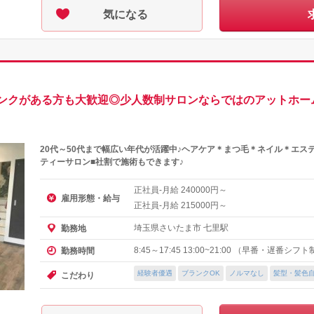
気になる
ンクがある方も大歓迎◎少人数制サロンならではのアットホー
20代～50代まで幅広い年代が活躍中♪ヘアケア＊まつ毛＊ネイル＊エス
ティーサロン■社割で施術もできます♪
正社員-月給
円～
240000
雇用形態・給与
正社員-月給
円～
215000
埼玉県さいたま市 七里駅
勤務地
8:45～17:45 13:00~21:00 （早番・遅番シフ
勤務時間
経験者優遇
ブランクOK
ノルマなし
髪型・髪色
こだわり