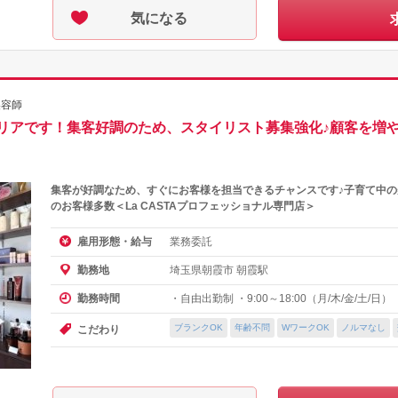
気になる
美容師
リアです！集客好調のため、スタイリスト募集強化♪顧客を増や
集客が好調なため、すぐにお客様を担当できるチャンスです♪子育て中の
のお客様多数＜La CASTAプロフェッショナル専門店＞
業務委託
雇用形態・給与
埼玉県朝霞市 朝霞駅
勤務地
・自由出勤制 ・9:00～18:00（月/木/金/土/日）
勤務時間
ブランクOK
年齢不問
WワークOK
ノルマなし
こだわり