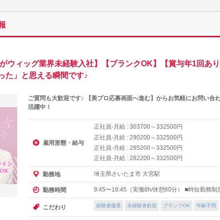
報
方がウィッグ業界未経験入社】【ブランクOK】【賞与年1回あ
った」と思える瞬間です♪
ご質問も大歓迎です♪ 【美プロ応募画面へ進む】からお気軽にお問い合
活躍中！
正社員-月給 :
～
円
303700
332500
正社員-月給 :
～
円
290200
332500
雇用形態・給与
正社員-月給 :
～
円
285200
332500
正社員-月給 :
～
円
282200
332500
埼玉県さいたま市 大宮駅
勤務地
9:45〜18:45（実働8h/休憩60分） ■時短勤務
勤務時間
経験者優遇
未経験者歓迎
ブランクOK
年齢不問
こだわり