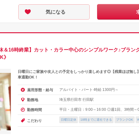
気になる
休＆16時終業】カット・カラー中心のシンプルワーク♪ブラン
K》
日曜日にご家族や友人との予定をしっかり楽しめます◎【残業ほぼ無し】
車通勤OK！
アルバイト・パート-時給
円～
雇用形態・給与
1300
埼玉県行田市 行田駅
勤務地
平日・土曜日：9:00～16:00 ◎週1回、3時間
勤務時間
日曜日定休
18時までに退社できる
ブランクOK
こだわり