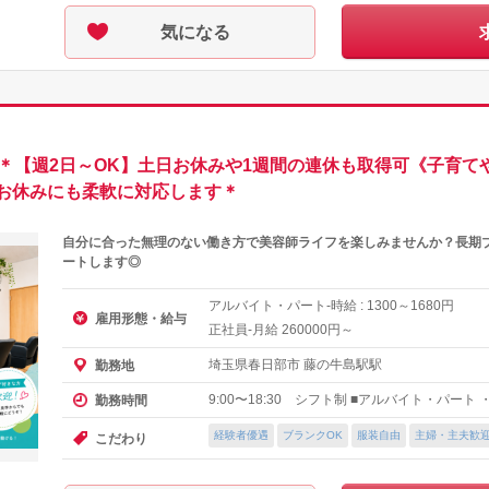
気になる
業＊【週2日～OK】土日お休みや1週間の連休も取得可《子育て
お休みにも柔軟に対応します＊
自分に合った無理のない働き方で美容師ライフを楽しみませんか？長期
ートします◎
アルバイト・パート-時給 :
～
円
1300
1680
雇用形態・給与
正社員-月給
円～
260000
埼玉県春日部市 藤の牛島駅駅
勤務地
9:00〜18:30 シフト制 ■アルバイト・パート
勤務時間
経験者優遇
ブランクOK
服装自由
主婦・主夫歓
こだわり