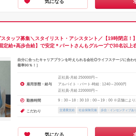
気になる
ングスタッフ募集＼スタイリスト・アシスタント／【19時閉店！
固定給+高歩合給】で安定＊パートさんもグループで30名以上
自分に合ったキャリアプランを叶えられる会社◎ライフステージに合わ
着率90％！］
正社員-月給
円～
250000
雇用形態・給与
アルバイト・パート-時給 :
～
円
1240
2000
正社員-月給
円～
220000
9：30～18：30 10：00～19：00 ※店舗に
勤務時間
交通費支給
社会保険完備
歩合・インセンティブあ
こだわり
気になる