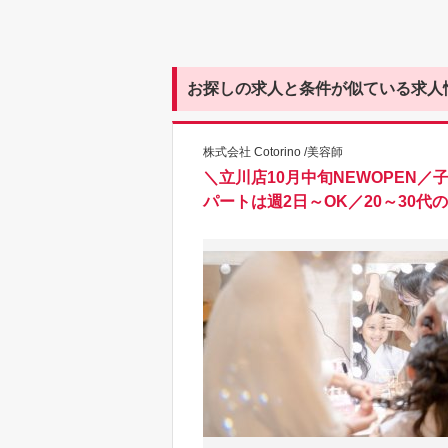
お探しの求人と条件が似ている求人
株式会社 Cotorino /美容師
＼立川店10月中旬NEWOPEN
パートは週2日～OK／20～30