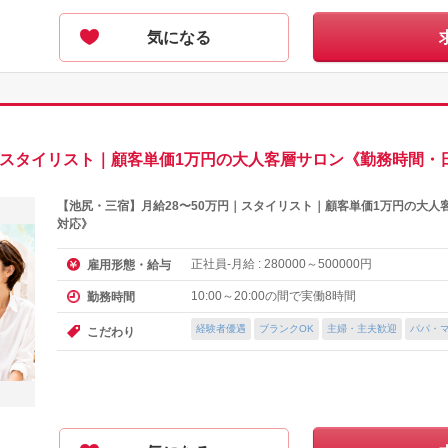
気になる
円｜スタイリスト｜顧客単価1万円の大人客層サロン《勤務時間・
【池尻・三宿】月給28〜50万円｜スタイリスト｜顧客単価1万円の大
対応》
正社員-月給 :
～
円
雇用形態・給与
280000
500000
10:00～20:00の間で実働8時間
勤務時間
経験者優遇
ブランクOK
主婦・主夫歓迎
パパ・
こだわり