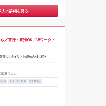
求人の詳細を見る
から／直行・直帰OK／Wワーク・
容師のスタイリスト経験があればOK！
※週2日以上 …
マ歓迎
主婦・主夫歓迎
交通費支給