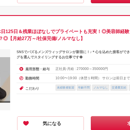
間休日125日＆残業ほぼなしでプライベートも充実！◎美容師経
◎【月給27万～/社保完備/ノルマなし】
SNSでバズるメンズウィッグサロンが新宿に！♪＊心を込めた接客がで
グを選んでスタイリングするお仕事です◆
正社員-月給 :
～
円
雇用形態・給与
270000
350000
10:00〜19:00（休憩１時間） サロンは前日
勤務時間
未経験者歓迎
年齢不問
ノルマなし
交通費支給
こだわり
気になる