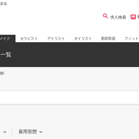
募集
求人検索
メイク
セラピスト
アイリスト
ネイリスト
美容部員
フィット
人一覧
間駅
り
雇用形態