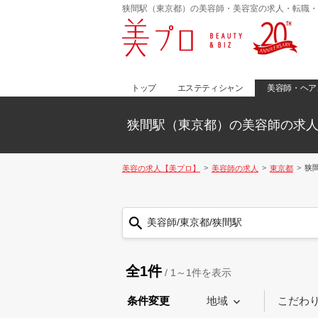
狭間駅（東京都）の美容師・美容室の求人・転職・
トップ
エステティシャン
美容師・ヘア
狭間駅（東京都）の美容師の求
狭
美容の求人【美プロ】
美容師の求人
東京都
美容師/東京都/狭間駅
全1件
/
1～1
件を表示
条件変更
地域
こだわ