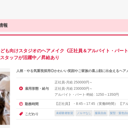
情報
／子ども向けスタジオのヘアメイク《正社員＆アルバイト・パー
代のスタッフが活躍中／昇給あり
人柄・やる気重視採用◎かわいい笑顔やご家族の喜ぶ顔に出会えるヘア
正社員-月給
円～
250000
雇用形態・給与
正社員-月給
円～
230000
アルバイト・パート-時給 :
～
円
1250
1350
【正社員】 ・8:45～17:45（実働8時間） 【
勤務時間
未経験者歓迎
ノルマなし
服装自由
髪型・髪色自
こだわり