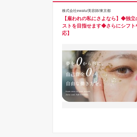
株式会社ewalu/美容師/東京都
【雇われの私にさよなら】◆独立
ストを目指せます◆さらにシフト
応】