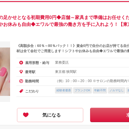
の足かせとなる初期費用0円◆店舗～家具まで準備はお任せくだ
やお休みも自由◆エワルで最強の働き方を手に入れよう！【東
《高額歩合：60％～80％バック！！》資金0円で自分のお店が持てる自
材は全て会社でご用意します！シフトやお休みも自由◆エワルで最強の
業務委託
雇用形態・給与
東京都 狭間駅
最寄駅
（例）10：00～20：00 ※サロンの勤務時間
勤務時間
経験者優遇
ブランクOK
年齢不問
ノルマなし
こだわり
気になる