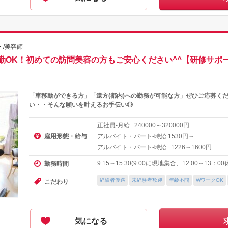
 /美容師
勤OK！初めての訪問美容の方もご安心ください^^【研修サポ
「車移動ができる方」「遠方(都内)への勤務が可能な方」ぜひご応募く
い・・そんな願いを叶えるお手伝い◎
正社員-月給 :
～
円
240000
320000
雇用形態・給与
アルバイト・パート-時給
円～
1530
アルバイト・パート-時給 :
～
円
1226
1600
9:15～15:30(9:00に現地集合、12:00～13：00
勤務時間
経験者優遇
未経験者歓迎
年齢不問
WワークOK
こだわり
気になる