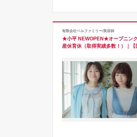
有限会社ベルファミリー/美容師
★小平 NEWOPEN★オープニ
産休育休（取得実績多数！）｜【