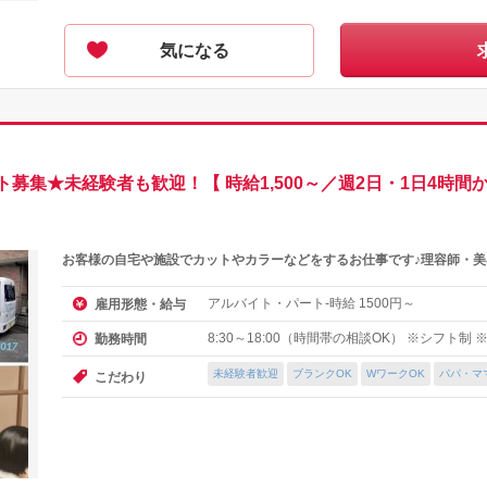
気になる
募集★未経験者も歓迎！【 時給1,500～／週2日・1日4時間
お客様の自宅や施設でカットやカラーなどをするお仕事です♪理容師・美
アルバイト・パート-時給
円～
雇用形態・給与
1500
8:30～18:00（時間帯の相談OK） ※シフト制 
勤務時間
未経験者歓迎
ブランクOK
WワークOK
パパ・マ
こだわり