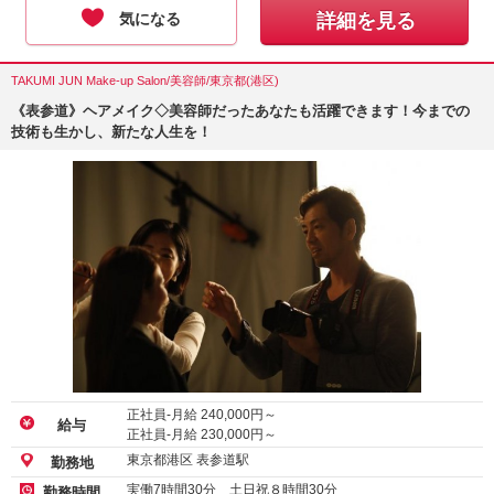
気になる
詳細を見る
TAKUMI JUN Make-up Salon/美容師/東京都(港区)
《表参道》ヘアメイク◇美容師だったあなたも活躍できます！今までの
技術も生かし、新たな人生を！
正社員-月給
240,000
円～
給与
正社員-月給
230,000
円～
東京都港区 表参道駅
勤務地
実働7時間30分 土日祝８時間30分
勤務時間