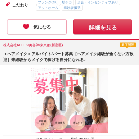
ブランクOK
駅チカ
歩合・インセンティブあり
こだわり
アットホーム
経験者優遇
気になる
詳細を見る
株式会社ALLIES/美容師/東京都(新宿区)
終了間近
＜ヘアメイク＞アルバイト/パート募集［ヘアメイク経験が全くない方歓
迎］未経験からメイクで稼げる自分になれる♪