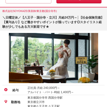
株式会社SOYOKAZE/美容師/東京都(国分寺市)
＼日曜定休／【八王子・国分寺・立川】月給24万円～│【社会保険完備】
【賞与あり】など働きやすいポイントが揃っています◎スタイリスト経
験が少しでもある方大歓迎です★
正社員-月給
240,000
円～
給与
アルバイト・パート-時給
1,400
円～
東京都国分寺市 西国分寺駅
東京都立川市
勤務地
東京都八王子市 八王子駅