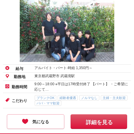
アルバイト・パート-時給
1,350
円～
給与
東京都武蔵野市 武蔵境駅
勤務地
9:00～18:00 ※平日は17時受付終了 【パート】 ・ご希望に
勤務時間
応じて…
ブランクOK
経験者優遇
ノルマなし
主婦・主夫歓迎
こだわり
パパ・ママ歓迎
気になる
詳細を見る