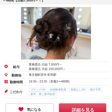
～4時間【日給7,000円～！】
業務委託-日給
7,000
円～
給与
業務委託-月給
150,000
円～
東京都町田市 町田駅
勤務地
19:30～23:30（実働3〜4時間）
勤務時間
ブランクOK
未経験者歓迎
資格なしOK
免許不問
こだわり
新卒・第二新卒歓迎
気になる
詳細を見る