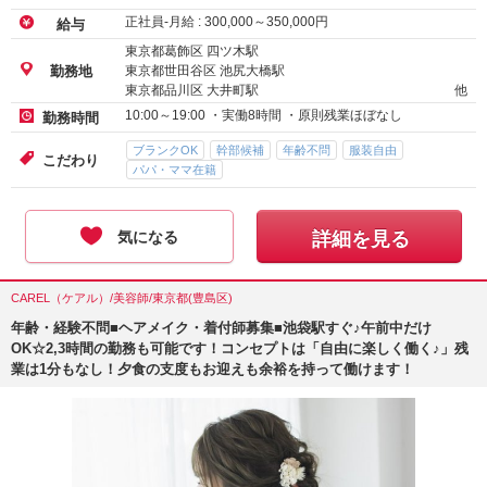
正社員-月給 :
300,000
～
350,000
円
給与
東京都葛飾区 四ツ木駅
東京都世田谷区 池尻大橋駅
勤務地
東京都品川区 大井町駅
他
10:00～19:00 ・実働8時間 ・原則残業ほぼなし
勤務時間
ブランクOK
幹部候補
年齢不問
服装自由
こだわり
パパ・ママ在籍
気になる
詳細を見る
CAREL（ケアル）/美容師/東京都(豊島区)
年齢・経験不問■ヘアメイク・着付師募集■池袋駅すぐ♪午前中だけ
OK☆2,3時間の勤務も可能です！コンセプトは「自由に楽しく働く♪」残
業は1分もなし！夕食の支度もお迎えも余裕を持って働けます！