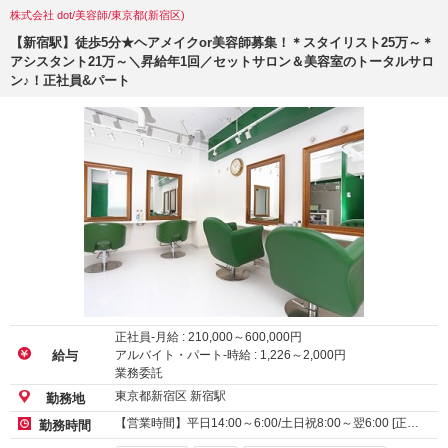
株式会社 dot/美容師/東京都(新宿区)
【新宿駅】徒歩5分★ヘアメイクor美容師募集！＊スタイリスト25万～＊
アシスタント21万～＼昇給年1回／セットサロン＆美容室のトータルサロ
ン♪！正社員&パート
正社員-月給 :
210,000
～
600,000
円
アルバイト・パート-時給 :
1,226
～
2,000
円
給与
業務委託
東京都新宿区 新宿駅
勤務地
【営業時間】平日14:00～6:00/土日祝8:00～翌6:00 [正…
勤務時間