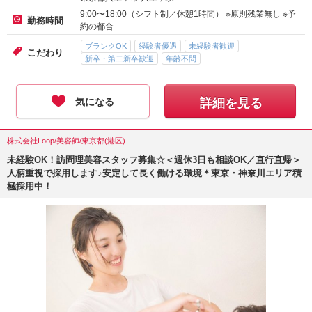
9:00〜18:00（シフト制／休憩1時間） ※原則残業無し ※予
勤務時間
約の都合…
ブランクOK
経験者優遇
未経験者歓迎
こだわり
新卒・第二新卒歓迎
年齢不問
気になる
詳細を見る
株式会社Loop/美容師/東京都(港区)
未経験OK！訪問理美容スタッフ募集☆＜週休3日も相談OK／直行直帰＞
人柄重視で採用します♪安定して長く働ける環境＊東京・神奈川エリア積
極採用中！