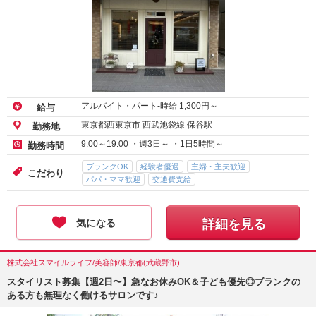
アルバイト・パート-時給
1,300
円～
給与
東京都西東京市 西武池袋線 保谷駅
勤務地
9:00～19:00 ・週3日～ ・1日5時間～
勤務時間
ブランクOK
経験者優遇
主婦・主夫歓迎
こだわり
パパ・ママ歓迎
交通費支給
気になる
詳細を見る
株式会社スマイルライフ/美容師/東京都(武蔵野市)
スタイリスト募集【週2日〜】急なお休みOK＆子ども優先◎ブランクの
ある方も無理なく働けるサロンです♪