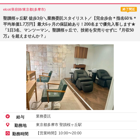
elcot/美容師/東京都(多摩市)
終了間近
聖蹟桜ヶ丘駅 徒歩3分＼業務委託スタイリスト／【完全歩合＊指名60％＊
平均単価1.7万円】最大6ヶ月の保証給あり！200名まで優先入客します★
「1日3名、マンツーマン。聖蹟桜ヶ丘で、技術を安売りせずに『月収50
万』を超えませんか？」
業務委託
給与
東京都多摩市 聖蹟桜ヶ丘駅
勤務地
【営業時間】10:00〜20:00
勤務時間