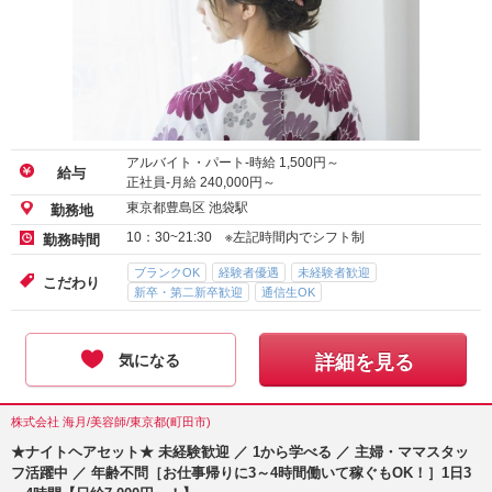
アルバイト・パート-時給
1,500
円～
給与
正社員-月給
240,000
円～
東京都豊島区 池袋駅
勤務地
10：30~21:30 ※左記時間内でシフト制
勤務時間
ブランクOK
経験者優遇
未経験者歓迎
こだわり
新卒・第二新卒歓迎
通信生OK
気になる
詳細を見る
株式会社 海月/美容師/東京都(町田市)
★ナイトヘアセット★ 未経験歓迎 ／ 1から学べる ／ 主婦・ママスタッ
フ活躍中 ／ 年齢不問［お仕事帰りに3～4時間働いて稼ぐもOK！］1日3