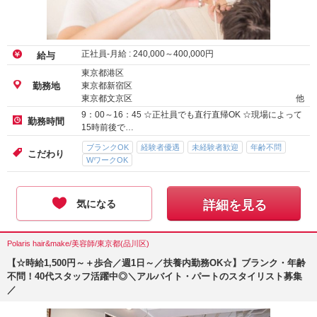
正社員-月給 :
240,000
～
400,000
円
給与
東京都港区
東京都新宿区
勤務地
東京都文京区
他
9：00～16：45 ☆正社員でも直行直帰OK ☆現場によって
勤務時間
15時前後で…
ブランクOK
経験者優遇
未経験者歓迎
年齢不問
こだわり
WワークOK
気になる
詳細を見る
Polaris hair&make/美容師/東京都(品川区)
【☆時給1,500円～＋歩合／週1日～／扶養内勤務OK☆】ブランク・年齢
不問！40代スタッフ活躍中◎＼アルバイト・パートのスタイリスト募集
／