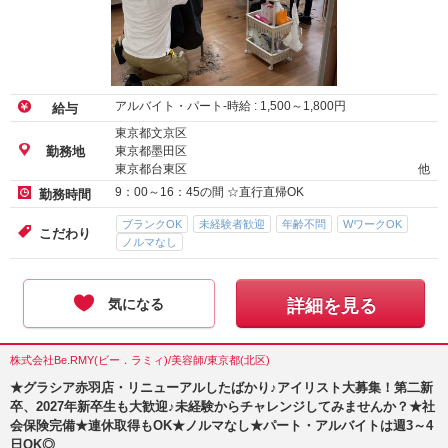
アルバイト・パート-時給 :
1,500
～
1,800
円
給与
東京都文京区
東京都墨田区
勤務地
東京都台東区
他
9：00～16：45の間 ☆直行直帰OK
勤務時間
ブランクOK
未経験者歓迎
年齢不問
WワークOK
こだわり
ノルマなし
気になる
詳細を見る
株式会社Be.RMY(ビー．ラミィ)/美容師/東京都(北区)
★グラシア赤羽店・リニューアルしたばかり♪アイリスト大募集！第二新
卒、2027年新卒生も大歓迎♪未経験からチャレンジしてみませんか？★社
会保険完備★連休取得もOK★ノルマなし★パート・アルバイトは週3～4
日OK◎