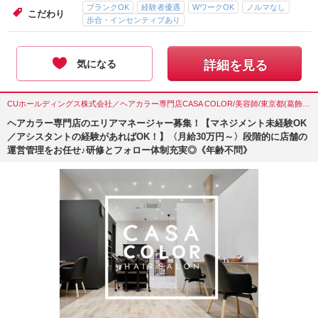
ブランクOK
経験者優遇
WワークOK
ノルマなし
こだわり
歩合・インセンティブあり
気になる
詳細を見る
CUホールディングス株式会社／ヘアカラー専門店CASA COLOR/美容師/東京都(葛飾区)
ヘアカラー専門店のエリアマネージャー募集！【マネジメント未経験OK
／アシスタントの経験があればOK！】〈月給30万円～〉段階的に店舗の
運営管理をお任せ♪研修とフォロー体制充実◎《年齢不問》