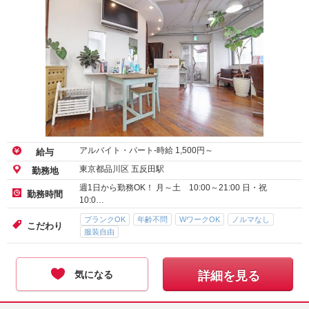
アルバイト・パート-時給
1,500
円～
給与
東京都品川区 五反田駅
勤務地
週1日から勤務OK！ 月～土 10:00～21:00 日・祝
勤務時間
10:0…
ブランクOK
年齢不問
WワークOK
ノルマなし
こだわり
服装自由
気になる
詳細を見る