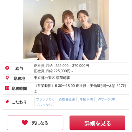
正社員-月給 :
255,000
～
370,000
円
給与
正社員-月給
225,000
円～
東京都台東区 稲荷町駅
勤務地
《営業時間》9:30〜18:00 正社員：実働8時間+休憩 └17時
勤務時間
ま…
ブランクOK
経験者優遇
年齢不問
WワークOK
こだわり
ノルマなし
気になる
詳細を見る