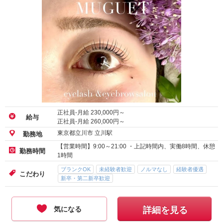
正社員-月給
230,000
円～
給与
正社員-月給
260,000
円～
東京都立川市 立川駅
勤務地
【営業時間】9:00～21:00 ・上記時間内、実働8時間、休憩
勤務時間
1時間
ブランクOK
未経験者歓迎
ノルマなし
経験者優遇
こだわり
新卒・第二新卒歓迎
気になる
詳細を見る