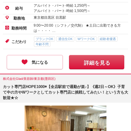
アルバイト・パート-時給
1,250
円～
給与
アルバイト・パート-時給
1,500
円～
東京都目黒区 目黒駅
勤務地
9:00〜20:00（シフト／交代制） ★土日に出勤できる方
勤務時間
は・・・・ …
ブランクOK
通信生OK
WワークOK
経験者優遇
こだわり
年齢不問
気になる
詳細を見る
株式会社Glad/美容師/東京都(墨田区)
カット専門店HOPE1000◉【全店駅前で通勤が楽♪】《週2日～OK》子育
て中の方やWワークとしてカット専門店に挑戦してみたい！という方も大
歓迎★☆