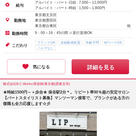
アルバイト・パート-日給 :
7,000
～
12,000
円
給与
アルバイト・パート-時給 :
1,500
～
1,800
円
東京都文京区
東京都墨田区
勤務地
東京都台東区
他
9：00～16：45の間 ☆直行直帰OK
勤務時間
ブランクOK
未経験者歓迎
年齢不問
WワークOK
こだわり
ノルマなし
気になる
詳細を見る
株式会社B.C.Works/美容師/東京都(西東京市)
★時給1500円～＋歩合★ 保谷駅2分＊。リピート率90％超の安定サロン
【パートスタイリスト募集】マンツーマン接客で、ブランクがある方の
復職も全力応援します☆彡