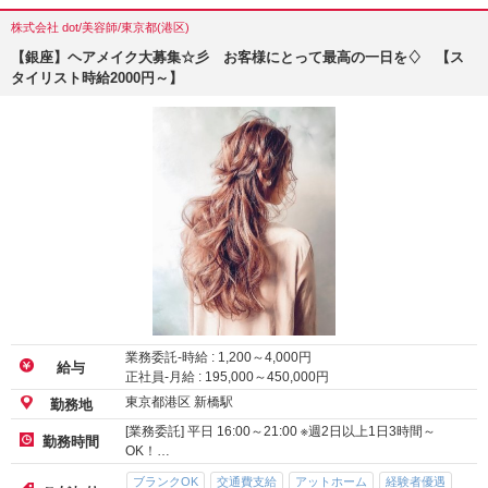
株式会社 dot/美容師/東京都(港区)
【銀座】ヘアメイク大募集☆彡 お客様にとって最高の一日を♢ 【ス
タイリスト時給2000円～】
業務委託-時給 :
1,200
～
4,000
円
給与
正社員-月給 :
195,000
～
450,000
円
東京都港区 新橋駅
勤務地
[業務委託] 平日 16:00～21:00 ※週2日以上1日3時間～
勤務時間
OK！…
ブランクOK
交通費支給
アットホーム
経験者優遇