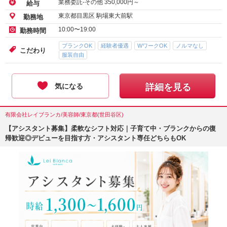
業務委託-その他
350,000
円～
給与
東京都目黒区 駒場東大前駅
勤務地
10:00〜19:00
勤務時間
ブランクOK
経験者優遇
WワークOK
ノルマなし
こだわり
服装自由
気になる
詳細を見る
有限会社レイブランカ/美容師/東京都(世田谷区)
【アシスタント募集】柔軟なシフト対応｜子育て中・ブランクからの復
帰歓迎◎デビューを目指す方・アシスタント専任どちらもOK