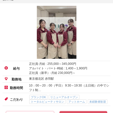
正社員-月給 :
255,000
～
345,000
円
アルバイト・パート-時給 :
1,400
～
1,900
円
給与
正社員（新卒）-月給
230,000
円～
東京都北区 赤羽駅
勤務地
10：00～20：00（平日） 9:30～19:30（土日祝）の中でシ
勤務時間
フト制…
ブランクOK
リニューアルオープン
こだわり
トータルビューティサロン
アットホーム
未経験者歓迎