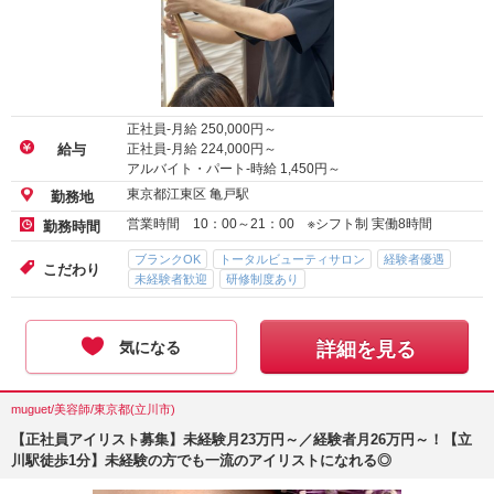
正社員-月給
250,000
円～
正社員-月給
224,000
円～
給与
アルバイト・パート-時給
1,450
円～
東京都江東区 亀戸駅
勤務地
営業時間 10：00～21：00 ※シフト制 実働8時間
勤務時間
ブランクOK
トータルビューティサロン
経験者優遇
こだわり
未経験者歓迎
研修制度あり
気になる
詳細を見る
muguet/美容師/東京都(立川市)
【正社員アイリスト募集】未経験月23万円～／経験者月26万円～！【立
川駅徒歩1分】未経験の方でも一流のアイリストになれる◎