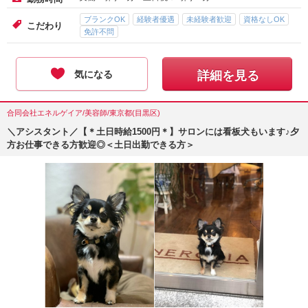
ブランクOK
経験者優遇
未経験者歓迎
資格なしOK
こだわり
免許不問
気になる
詳細を見る
合同会社エネルゲイア/美容師/東京都(目黒区)
＼アシスタント／【＊土日時給1500円＊】サロンには看板犬もいます♪夕
方お仕事できる方歓迎◎＜土日出勤できる方＞