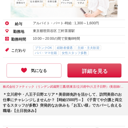
アルバイト・パート-時給 :
1,300
～
1,600
円
給与
東京都世田谷区 三軒茶屋駅
勤務地
10:00～20:00の間で実働8時間
勤務時間
ブランクOK
経験者優遇
主婦・主夫歓迎
こだわり
パパ・ママ在籍
女性スタッフ多数
気になる
詳細を見る
株式会社ファティック（リンデン武蔵野三鷹/西東京/立川府中/八王子日野）/美容師/東京都(立川市)
＊立川府中・八王子日野エリア＊美容師免許を活かして、訪問美容のお
仕事にチャレンジしませんか？【時給1500円～】《子育てや介護と両立
するスタッフが多数》突発的なお休みも「お互い様」でカバーし合える
職場♪【土日祝休み】