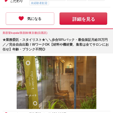
こだわり
未経験者歓迎
気になる
詳細を見る
美容室kupala/美容師/東京都(目黒区)
★業務委託・スタイリスト★＼＼歩合50%バック・最低保証月給35万円
／／完全自由出勤！WワークOK【材料や機材費、集客は全てサロンにお
任せ】年齢・ブランク不問◎