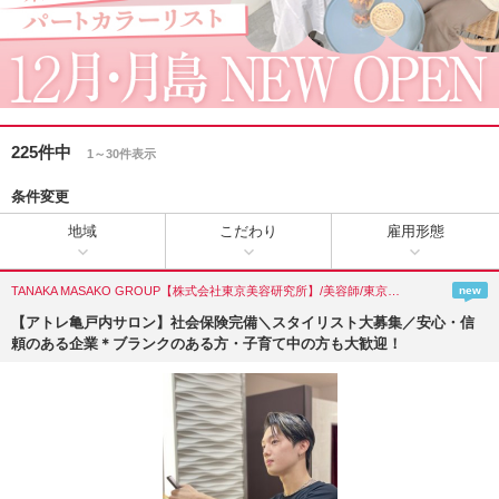
225件中
1～30件表示
条件変更
地域
こだわり
雇用形態
TANAKA MASAKO GROUP【株式会社東京美容研究所】/美容師/東京都(江東区)
new
【アトレ亀戸内サロン】社会保険完備＼スタイリスト大募集／安心・信
頼のある企業＊ブランクのある方・子育て中の方も大歓迎！