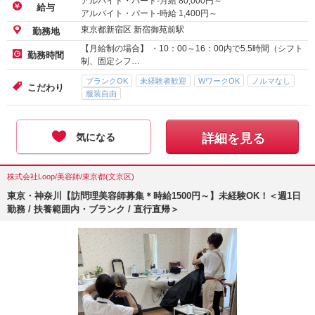
アルバイト・パート-月給
80,000
円～
給与
アルバイト・パート-時給
1,400
円～
東京都新宿区 新宿御苑前駅
勤務地
【月給制の場合】 ・10：00～16：00内で5.5時間（シフト
勤務時間
制、固定シフ…
ブランクOK
未経験者歓迎
WワークOK
ノルマなし
こだわり
服装自由
気になる
詳細を見る
株式会社Loop/美容師/東京都(文京区)
東京・神奈川【訪問理美容師募集＊時給1500円～】未経験OK！＜週1日
勤務 / 扶養範囲内・ブランク / 直行直帰＞