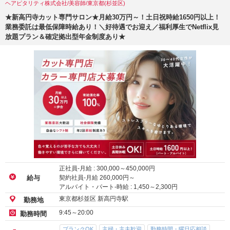
ヘアピタリティ株式会社/美容師/東京都(杉並区)
★新高円寺カット専門サロン★月給30万円～！土日祝時給1650円以上！
業務委託は最低保障時給あり！＼好待遇でお迎え／福利厚生でNetflix見
放題プラン＆確定拠出型年金制度あり★
正社員-月給 :
300,000
～
450,000
円
契約社員-月給
260,000
円～
給与
アルバイト・パート-時給 :
1,450
～
2,300
円
東京都杉並区 新高円寺駅
勤務地
9:45～20:00
勤務時間
ブランクOK
主婦・主夫歓迎
勤務時間・曜日応相談