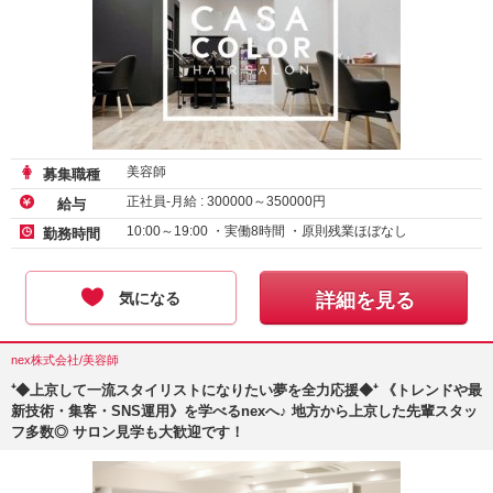
美容師
募集職種
正社員-月給 :
300000
～
350000
円
給与
10:00～19:00 ・実働8時間 ・原則残業ほぼなし
勤務時間
気になる
詳細を見る
nex株式会社/美容師
⁺◆上京して一流スタイリストになりたい夢を全力応援◆⁺ 《トレンドや最
新技術・集客・SNS運用》を学べるnexへ♪ 地方から上京した先輩スタッ
フ多数◎ サロン見学も大歓迎です！