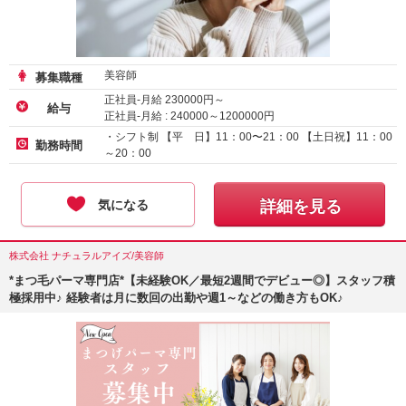
美容師
募集職種
正社員-月給
230000
円～
給与
正社員-月給 :
240000
～
1200000
円
業務委託
・シフト制 【平 日】11：00〜21：00 【土日祝】11：00
勤務時間
～20：00
気になる
詳細を見る
株式会社 ナチュラルアイズ/美容師
*まつ毛パーマ専門店*【未経験OK／最短2週間でデビュー◎】スタッフ積
極採用中♪ 経験者は月に数回の出勤や週1～などの働き方もOK♪