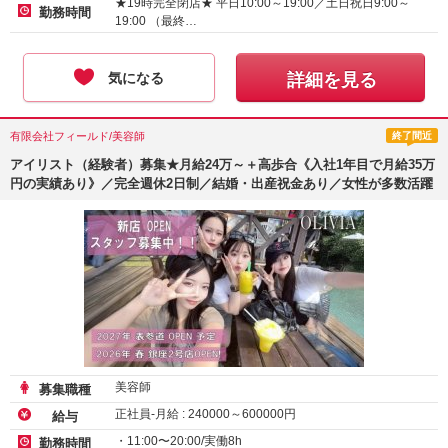
★19時完全閉店★ 平日10:00～19:00／土日祝日9:00～
勤務時間
19:00 （最終…
気になる
詳細を見る
有限会社フィールド/美容師
終了間近
アイリスト（経験者）募集★月給24万～＋高歩合《入社1年目で月給35万
円の実績あり》／完全週休2日制／結婚・出産祝金あり／女性が多数活躍
美容師
募集職種
正社員-月給 :
240000
～
600000
円
給与
・11:00〜20:00/実働8h
勤務時間