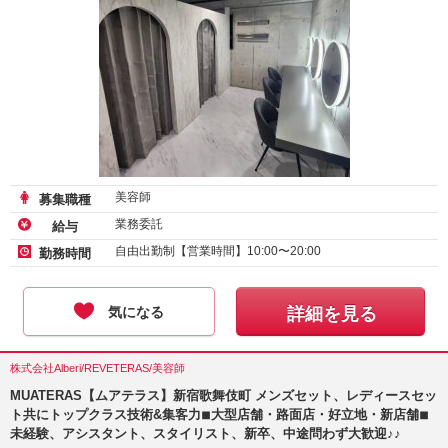
美容師
募集職種
業務委託
給与
自由出勤制【営業時間】10:00〜20:00
勤務時間
気になる
詳細を見る
株式会社Alberi/REVETERAS/美容師
MUATERAS【ムアテラス】新宿歌舞伎町 メンズセット、レディースセッ
ト共にトップクラス技術&集客力◾︎大型店舗・路面店・好立地・新店舗◾︎
未経験、アシスタント、スタイリスト、新卒、中途問わず大歓迎♪♪