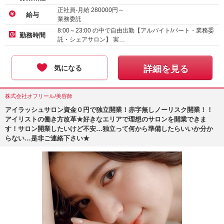
正社員-月給
280000
円～
給与
業務委託
アルバイト・パート-時給
1600
円～
8:00～23:00 の中で自由出勤【アルバイト/パート・業務委
勤務時間
託・シェアサロン】 実…
気になる
詳細を見る
株式会社オフリール/美容師
アイラッシュサロン資金０円で独立開業！赤字無しノーリスク開業！！
アイリストの働き方改革★好きなエリアで理想のサロンを開業できま
す！サロン開業したいけど不安…独立って何から準備したらいいか分か
らない…是非ご連絡下さい★