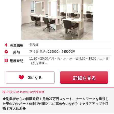
美容師
募集職種
正社員-月給 :
225000
～
245000
円
給与
11:30～20:00／月・火・水・木・金 9:30～19:00／土・日
勤務時間
（所定勤務…
気になる
詳細を見る
株式会社 Sea meets Earth/美容師
◆別業者からの転職歓迎！月給27万円スタート。チームワークを重視し
た安心のサポート体制で仲間と共に高め合いながらキャリアアップを目
指す方大歓迎◆