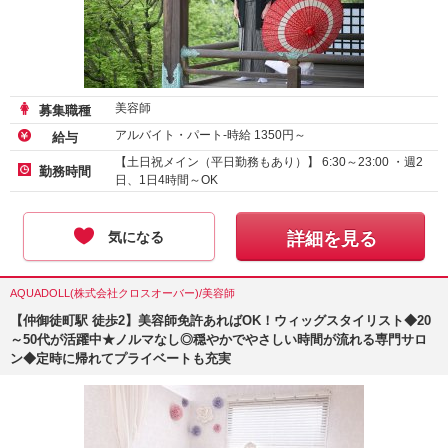
美容師
募集職種
アルバイト・パート-時給
1350
円～
給与
【土日祝メイン（平日勤務もあり）】 6:30～23:00 ・週2
勤務時間
日、1日4時間～OK
気になる
詳細を見る
AQUADOLL(株式会社クロスオーバー)/美容師
【仲御徒町駅 徒歩2】美容師免許あればOK！ウィッグスタイリスト◆20
～50代が活躍中★ノルマなし◎穏やかでやさしい時間が流れる専門サロ
ン◆定時に帰れてプライベートも充実