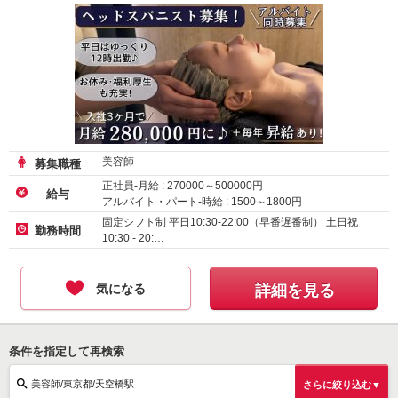
美容師
募集職種
正社員-月給 :
270000
～
500000
円
給与
アルバイト・パート-時給 :
1500
～
1800
円
固定シフト制 平日10:30-22:00（早番遅番制） 土日祝
勤務時間
10:30 - 20:…
気になる
詳細を見る
条件を指定して再検索
美容師/東京都/天空橋駅
さらに絞り込む▼