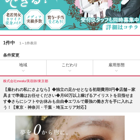
1件中
1～1件表示
条件変更
地域
こだわり
雇用形態
株式会社ewalu/美容師/東京都
【雇われの私にさよなら】◆独立の足かせとなる初期費用0円◆店舗～家
具まで準備はお任せください◆月60万以上稼げるアイリストを目指せま
す◆さらにシフトやお休みも自由◆エワルで最強の働き方を手に入れよ
う！【東京・神奈川・千葉・埼玉エリア対応】