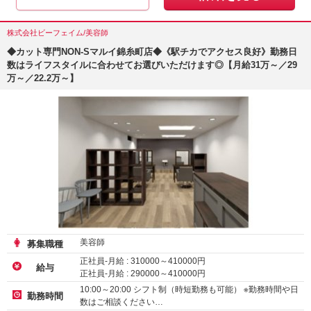
株式会社ビーフェイム/美容師
◆カット専門NON-Sマルイ錦糸町店◆《駅チカでアクセス良好》勤務日
数はライフスタイルに合わせてお選びいただけます◎【月給31万～／29
万～／22.2万～】
美容師
募集職種
正社員-月給 :
310000
～
410000
円
給与
正社員-月給 :
290000
～
410000
円
正社員-月給 :
222300
～
258750
円
10:00～20:00 シフト制（時短勤務も可能） ※勤務時間や日
勤務時間
数はご相談ください…