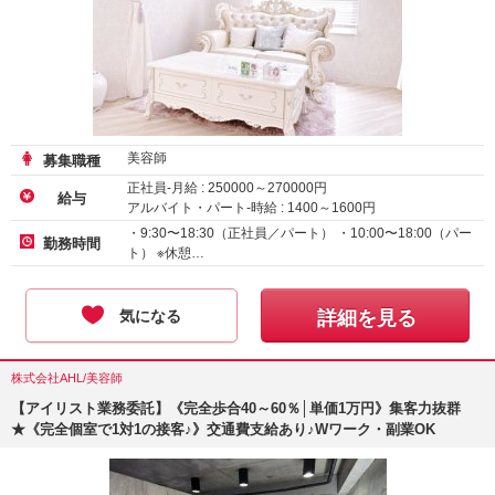
美容師
募集職種
正社員-月給 :
250000
～
270000
円
給与
アルバイト・パート-時給 :
1400
～
1600
円
・9:30〜18:30（正社員／パート） ・10:00〜18:00（パー
勤務時間
ト） ※休憩…
気になる
詳細を見る
株式会社AHL/美容師
【アイリスト業務委託】《完全歩合40～60％│単価1万円》集客力抜群
★《完全個室で1対1の接客♪》交通費支給あり♪Wワーク・副業OK