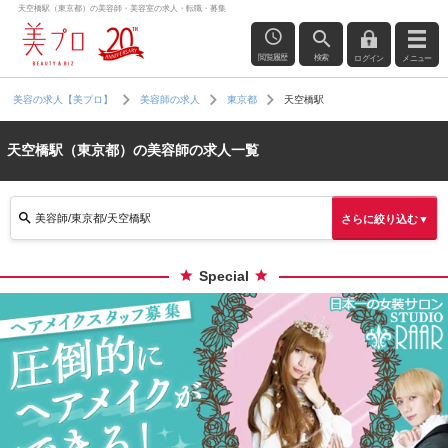
天空橋駅（東京都）の美容師・美容室の求人・転職・募集
閲覧履歴
検索
ログイン
メニュー
天空橋駅
美容の求人【美プロ】
美容師の求人
東京都
天空橋駅（東京都）の美容師の求人一覧
美容師/東京都/天空橋駅
さらに絞り込む▼
Special