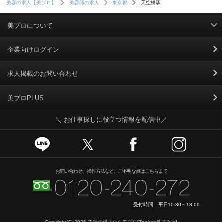
天空橋駅
美容の求人【美プロ】
美容師の求人
東京都
美プロについて
利用規約
企業向けログイン
掲載規約
求人掲載のお問い合わせ
個人情報保護ポリシー
美プロPLUS
＼ お仕事探しに役立つ情報を配信中／
個人情報のお取り扱いについて
Cookieポリシー
スカウトとは
お問い合わせ、操作方法など、ご不明な点はこちらまで
運営会社
受付時間 平日10:30～18:00
ニュースリリース
Copyright(C) 2026
美容の求人なら美プロ
[Zenken株式会社]