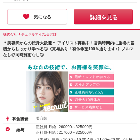
気になる
詳細を見る
株式会社 ナチュラルアイズ/美容師
＊美容師からの転身大歓迎＊ アイリスト募集中！営業時間内に施術の基
礎からしっかり学べる◎《賞与あり！有休希望100％通ります♪》ノルマ
なし◎同時施術なし◎
美容師
募集職種
正社員-月給 :
260000
～
325000
円
給与
正社員-月給 :
217000
～
325000
円
《平日》 早番：10:30～19:30 A番：11:00〜20:00 《土日