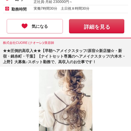
正社員-月給
230000
円～
実働7時間30分 土日祝８時間30分
勤務時間
気になる
詳細を見る
株式会社CUORE (クオーレ)/美容師
★★圧倒的高収入★★【早朝ヘアメイクスタッフ/原宿☆新店舗☆・新
宿・錦糸町・千葉】【ナイトセット専属のヘアメイクスタッフ/六本木・
上野】大募集♪スポット勤務で、高収入のお仕事です！