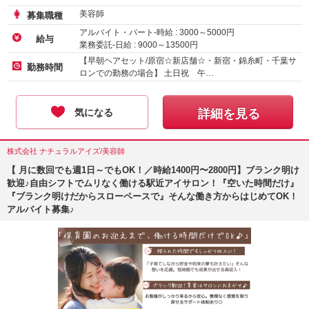
美容師
募集職種
アルバイト・パート-時給 :
3000
～
5000
円
給与
業務委託-日給 :
9000
～
13500
円
【早朝ヘアセット/原宿☆新店舗☆・新宿・錦糸町・千葉サ
勤務時間
ロンでの勤務の場合】 土日祝 午…
気になる
詳細を見る
株式会社 ナチュラルアイズ/美容師
【 月に数回でも週1日～でもOK！／時給1400円〜2800円】ブランク明け
歓迎♪自由シフトでムリなく働ける駅近アイサロン！『空いた時間だけ』
『ブランク明けだからスローペースで』そんな働き方からはじめてOK！
アルバイト募集♪