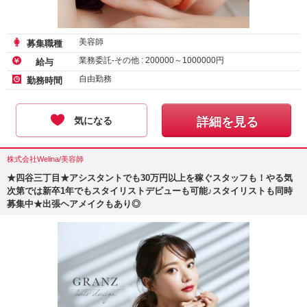
美容師
募集職種
業務委託-その他 :
200000
～
1000000
円
給与
自由勤務
勤務時間
気になる
詳細を見る
株式会社Welina/美容師
★四谷三丁目★アシスタントでも30万円以上を稼ぐスタッフも！やる気
次第では新卒1年でもスタイリストデビューも可能♪スタイリストも同時
募集中★出張ヘアメイクもあり◎