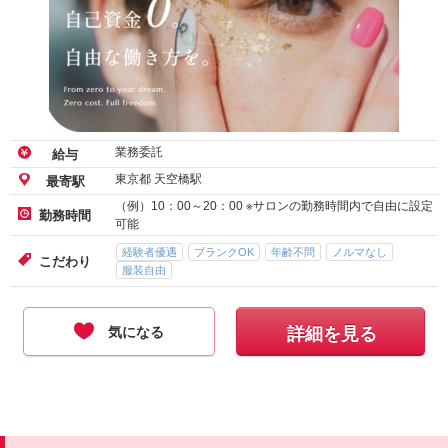
業務委託
給与
東京都 天空橋駅
最寄駅
（例）10：00～20：00 ※サロンの勤務時間内で自由に設定
勤務時間
可能
経験者優遇
ブランクOK
年齢不問
ノルマなし
こだわり
服装自由
気になる
詳細を見る