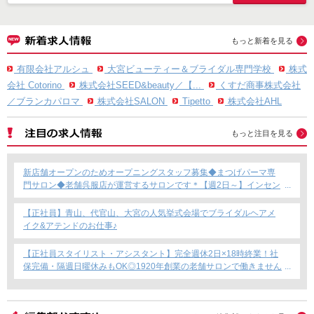
もっと新着を見る
有限会社アルシュ
大宮ビューティー＆ブライダル専門学校
株式
会社 Cotorino
株式会社SEED&beauty／【...
くすだ商事株式会社
／ブランカパロマ
株式会社SALON
Tipetto
株式会社AHL
もっと注目を見る
新店舗オープンのためオープニングスタッフ募集◆まつげパーマ専
門サロン◆老舗呉服店が運営するサロンです＊【週2日～】インセン
ティブあり◎
【正社員】青山、代官山、大宮の人気挙式会場でブライダルヘアメ
イク&アテンドのお仕事♪
【正社員スタイリスト・アシスタント】完全週休2日×18時終業！社
保完備・隔週日曜休みもOK◎1920年創業の老舗サロンで働きません
か？