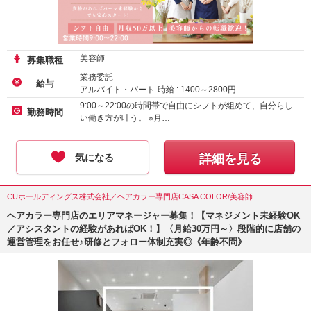
美容師
募集職種
業務委託
給与
アルバイト・パート-時給 :
1400
～
2800
円
正社員-月給 :
260000
～
325000
円
9:00～22:00の時間帯で自由にシフトが組めて、自分らし
勤務時間
い働き方が叶う。 ※月…
気になる
詳細を見る
CUホールディングス株式会社／ヘアカラー専門店CASA COLOR/美容師
ヘアカラー専門店のエリアマネージャー募集！【マネジメント未経験OK
／アシスタントの経験があればOK！】〈月給30万円～〉段階的に店舗の
運営管理をお任せ♪研修とフォロー体制充実◎《年齢不問》