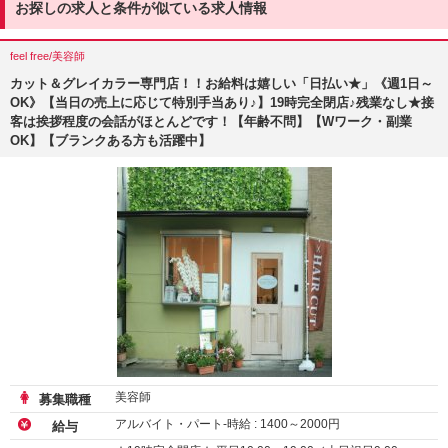
お探しの求人と条件が似ている求人情報
feel free/美容師
カット＆グレイカラー専門店！！お給料は嬉しい「日払い★」《週1日～
OK》【当日の売上に応じて特別手当あり♪】19時完全閉店♪残業なし★接
客は挨拶程度の会話がほとんどです！【年齢不問】【Wワーク・副業
OK】【ブランクある方も活躍中】
美容師
募集職種
アルバイト・パート-時給 :
1400
～
2000
円
給与