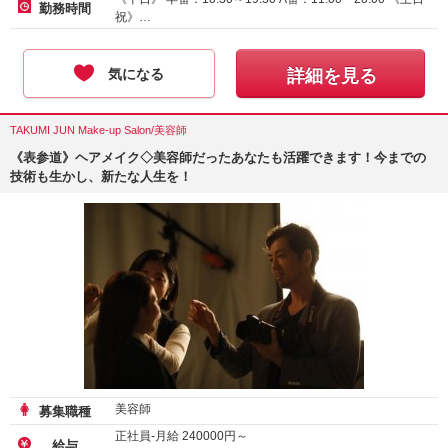
勤務時間
祝》…
気になる
詳細を見る
TAKUMI JUN Make-up Salon/美容師
《表参道》ヘアメイク◇美容師だったあなたも活躍できます！今までの
技術も生かし、新たな人生を！
美容師
募集職種
正社員-月給
240000
円～
給与