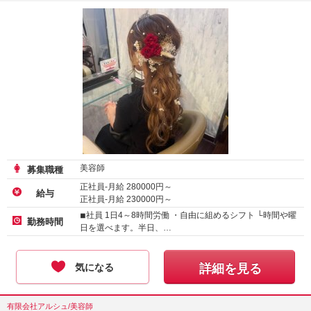
美容師
募集職種
正社員-月給
280000
円～
給与
正社員-月給
230000
円～
アルバイト・パート-時給 :
1250
～
2500
円
◾︎社員 1日4～8時間労働 ・自由に組めるシフト └時間や曜
勤務時間
日を選べます。半日、…
気になる
詳細を見る
有限会社アルシュ/美容師