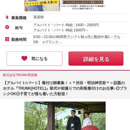
美容師
募集職種
アルバイト・パート-時給 :
1400
～
2800
円
給与
アルバイト・パート-時給
1800
円～
9:00～22:00の時間帯でシフト制 ※月に数回や週1～でも
勤務時間
OK ※ブランク…
気になる
詳細を見る
株式会社TRUNK/美容師
【アルバイト/パート】着付け師募集！＜＊渋谷・明治神宮前＊＞話題の
ホテル『TRUNK(HOTEL)』挙式や前撮りでの和装着付けのお仕事♪◎ブラ
ンクOK◎子育てが落ち着いた方歓迎！