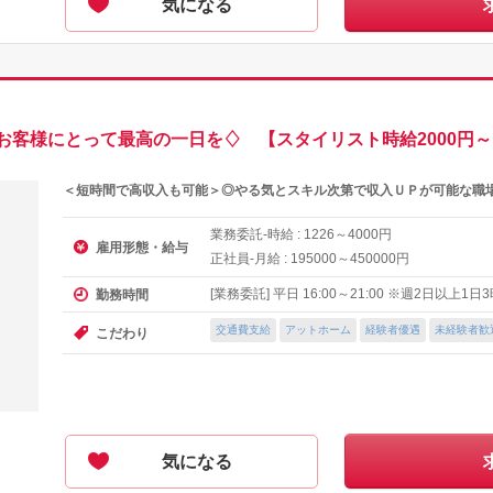
気になる
お客様にとって最高の一日を♢ 【スタイリスト時給2000円～
＜短時間で高収入も可能＞◎やる気とスキル次第で収入ＵＰが可能な職場
業務委託-時給 :
～
円
1226
4000
雇用形態・給与
正社員-月給 :
～
円
195000
450000
[業務委託] 平日 16:00～21:00 ※週2日以上1
勤務時間
交通費支給
アットホーム
経験者優遇
未経験者歓
こだわり
気になる