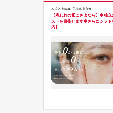
株式会社ewalu/美容師/東京都
【雇われの私にさよなら】◆独立
ストを目指せます◆さらにシフト
応】