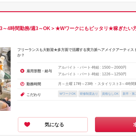
＜3～4時間勤務/週3～OK＞★Wワークにもピッタリ★稼ぎた
フリーランスも大歓迎★多方面で活躍する実力派ヘアメイクアーティス
か？
アルバイト・パート-時給 :
～
円
1500
2000
雇用形態・給与
アルバイト・パート-時給 :
～
円
1226
1250
月～土曜 17時～23時 ・スタイリスト3～4時
勤務時間
WワークOK
研修制度あり
資格なしOK
新卒・第
こだわり
気になる