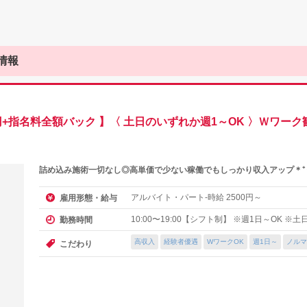
情報
円+指名料全額バック 】〈 土日のいずれか週1～OK 〉Ｗワー
詰め込み施術一切なし◎高単価で少ない稼働でもしっかり収入アップ＊⁺
アルバイト・パート-時給
円～
雇用形態・給与
2500
10:00〜19:00【シフト制】 ※週1日～OK 
勤務時間
高収入
経験者優遇
WワークOK
週1日～
ノルマ
こだわり