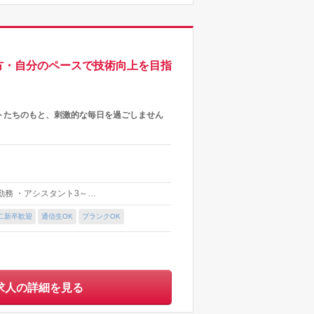
い方・自分のペースで技術向上を目指
トたちのもと、刺激的な毎日を過ごしません
間勤務 ・アシスタント3～…
二新卒歓迎
通信生OK
ブランクOK
求人の詳細を見る