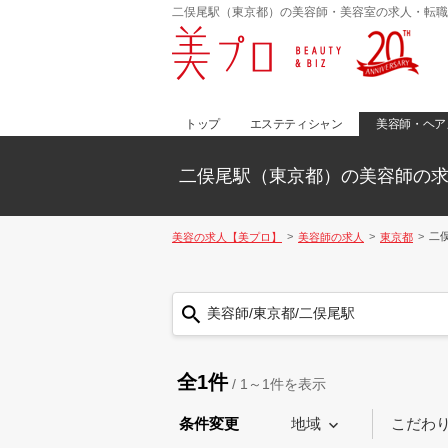
二俣尾駅（東京都）の美容師・美容室の求人・転職
トップ
エステティシャン
美容師・ヘア
二俣尾駅（東京都）の美容師の
二
美容の求人【美プロ】
美容師の求人
東京都
美容師/東京都/二俣尾駅
全1件
/
1～1
件を表示
条件変更
地域
こだわ