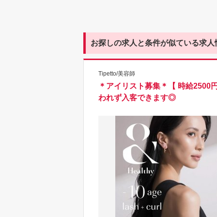
お探しの求人と条件が似ている求人
Tipetto/美容師
＊アイリスト募集＊【 時給2500
われず入客できます◎