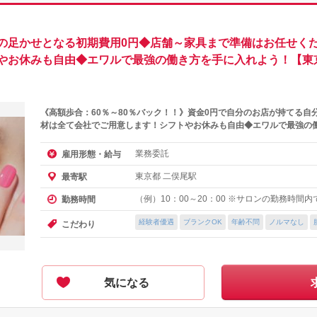
の足かせとなる初期費用0円◆店舗～家具まで準備はお任せくだ
やお休みも自由◆エワルで最強の働き方を手に入れよう！【東
《高額歩合：60％～80％バック！！》資金0円で自分のお店が持てる自
材は全て会社でご用意します！シフトやお休みも自由◆エワルで最強の
業務委託
雇用形態・給与
東京都 二俣尾駅
最寄駅
（例）10：00～20：00 ※サロンの勤務時間
勤務時間
経験者優遇
ブランクOK
年齢不問
ノルマなし
こだわり
気になる