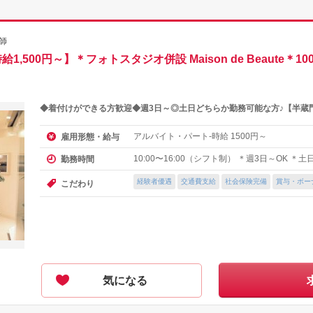
師
,500円～】＊フォトスタジオ併設 Maison de Beaute
◆着付けができる方歓迎◆週3日～◎土日どちらか勤務可能な方♪【半蔵
アルバイト・パート-時給
円～
雇用形態・給与
1500
10:00〜16:00（シフト制） ＊週3日～OK 
勤務時間
経験者優遇
交通費支給
社会保険完備
賞与・ボー
こだわり
気になる