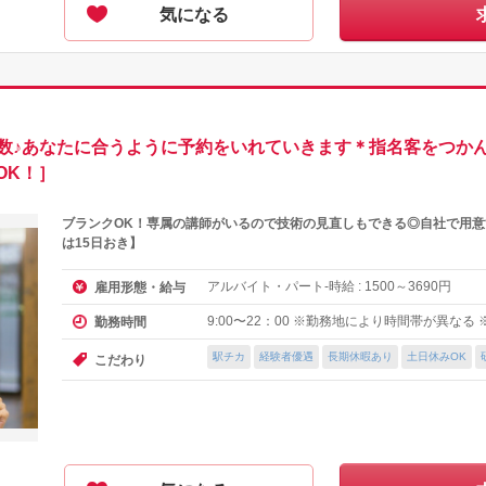
気になる
多数♪あなたに合うように予約をいれていきます＊指名客をつか
OK！］
ブランクOK！専属の講師がいるので技術の見直しもできる◎自社で用意
は15日おき】
アルバイト・パート-時給 :
～
円
雇用形態・給与
1500
3690
9:00〜22：00 ※勤務地により時間帯が異なる
勤務時間
駅チカ
経験者優遇
長期休暇あり
土日休みOK
こだわり