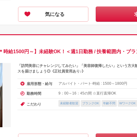
気になる
給1500円～】未経験OK！＜週1日勤務 / 扶養範囲内・ブラン
「訪問美容にチャレンジしてみたい」「美容師復帰したい」という方大
スを届けましょう◎《正社員登用あり♪》
アルバイト・パート-時給 :
～
円
雇用形態・給与
1500
1800
9：00～16：45の間 ☆直行直帰OK
勤務時間
未経験者歓迎
ブランクOK
年齢不問
WワークOK
こだわり