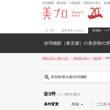
赤羽橋駅（東京都）の美容師・美容室の求人・転職
トップ
エステティシャン
美容師・ヘア
赤羽橋駅（東京都）の美容師の
赤
美容の求人【美プロ】
美容師の求人
東京都
美容師/東京都/赤羽橋駅
全3件
/
1～3
件を表示
条件変更
地域
こだわ