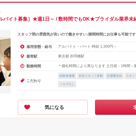
都
バイト募集］★週1日～ / 数時間でもOK★ブライダル業界未
スタッフ間の雰囲気が良いので働きやすい♪隙間時間にお仕事も可能です
アルバイト・パート-時給
円～
雇用形態・給与
1,300
東京都 赤羽橋駅
最寄駅
＊婚礼時間により異なります 土日祝：1時間～
勤務時間
経験者優遇
女性スタッフ多数
交通費支給
スタッ
こだわり
ノルマなし
気になる