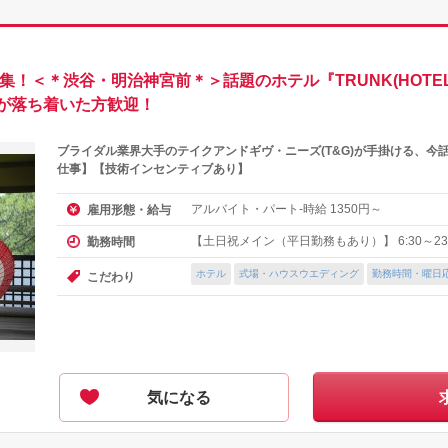
集！＜＊渋谷・明治神宮前＊＞話題のホテル『TRUNK(HOTE
てが落ち着いた方歓迎！
ブライダル業界大手のテイクアンドギヴ・ニーズ(T&G)が手掛ける、今
仕事】【技術インセンティブあり】
アルバイト・パート-時給
円～
雇用形態・給与
1350
【土日祝メイン（平日勤務もあり）】 6:30～23:
勤務時間
ホテル
式場・ハウスウエディング
勤務時間・曜日
こだわり
気になる