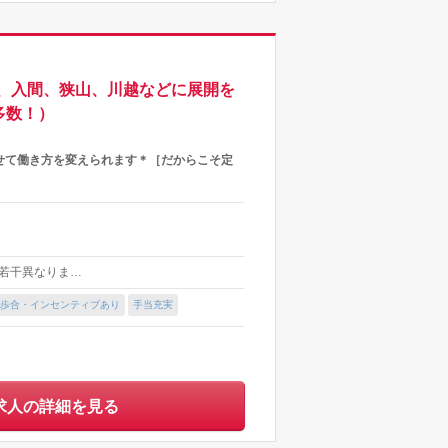
、入間、狭山、川越などに展開を
多数！）
せて働き方を変えられます＊［だからこそ定
より若干異なりま…
歩合・インセンティブあり
手当充実
求人の詳細を見る