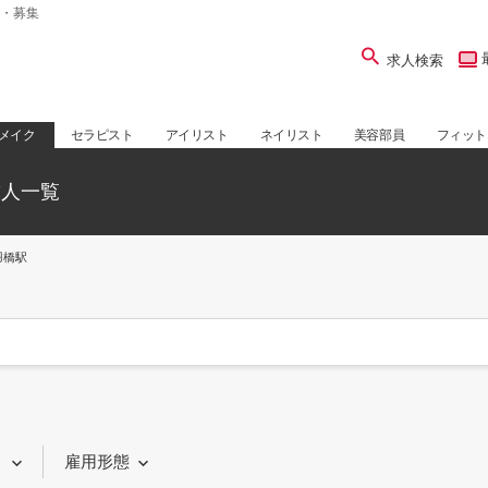
・募集
求人検索
メイク
セラピスト
アイリスト
ネイリスト
美容部員
フィット
求人一覧
羽橋駅
り
雇用形態