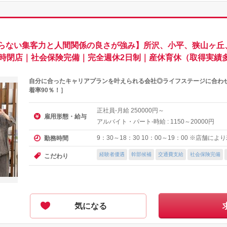
らない集客力と人間関係の良さが強み】所沢、小平、狭山ヶ丘
9時閉店｜社会保険完備｜完全週休2日制｜産休育休（取得実績
自分に合ったキャリアプランを叶えられる会社◎ライフステージに合わ
着率90％！］
正社員-月給
円～
250000
雇用形態・給与
アルバイト・パート-時給 :
～
円
1150
20000
9：30～18：30 10：00～19：00 ※店舗に
勤務時間
経験者優遇
幹部候補
交通費支給
社会保険完備
こだわり
気になる