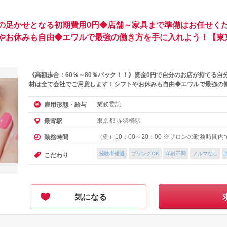
の足かせとなる初期費用0円◆店舗～家具まで準備はお任せくだ
やお休みも自由◆エワルで最強の働き方を手に入れよう！【東
《高額歩合：60％～80％バック！！》資金0円で自分のお店が持てる自
材は全て会社でご用意します！シフトやお休みも自由◆エワルで最強の
業務委託
雇用形態・給与
東京都 赤羽橋駅
最寄駅
（例）10：00～20：00 ※サロンの勤務時間
勤務時間
経験者優遇
ブランクOK
年齢不問
ノルマなし
こだわり
気になる