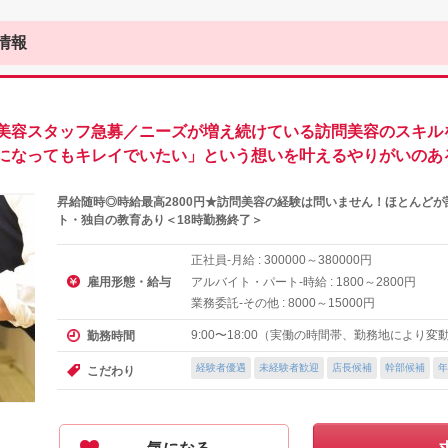
情報
美容スタッフ急募／ニーズが増え続けている訪問美容のスキル
になってもキレイでいたい」という想いを叶えるやりがいのあ
昇給随時◎時給最高2800円★訪問美容の経験は問いません！ほとんど
ト・独自の教育あり＜18時勤務終了＞
正社員-月給 :
～
円
300000
380000
雇用形態・給与
アルバイト・パート-時給 :
～
円
1800
2800
業務委託-その他 :
～
円
8000
15000
9:00〜18:00（実働の時間帯、勤務地により変
勤務時間
経験者優遇
未経験者歓迎
店長候補
幹部候補
年
こだわり