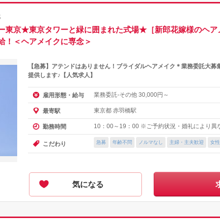
都
ー東京★東京タワーと緑に囲まれた式場★［新郎花嫁様のヘア
給！＜ヘアメイクに専念＞
【急募】アテンドはありません！ブライダルヘアメイク＊業務委託大募
提供します♪【人気求人】
業務委託-その他
円～
雇用形態・給与
30,000
東京都 赤羽橋駅
最寄駅
10：00～19：00 ※ご予約状況・婚礼により
勤務時間
急募
年齢不問
ノルマなし
主婦・主夫歓迎
女性
こだわり
気になる