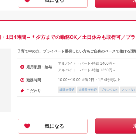
気になる
・1日4時間～＊夕方までの勤務OK／土日休みも取得可／ブラ
子育て中の方、プライベート重視したい方もご自身のペースで働ける環境
アルバイト・パート-時給
円～
1400
雇用形態・給与
アルバイト・パート-時給
円～
1350
10:00〜19:00 ※週2日・1日4時間以上
勤務時間
経験者優遇
未経験者歓迎
ブランクOK
ノルマな
こだわり
気になる