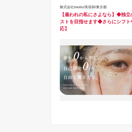
株式会社ewalu/美容師/東京都
【雇われの私にさよなら】◆独立
ストを目指せます◆さらにシフト
応】